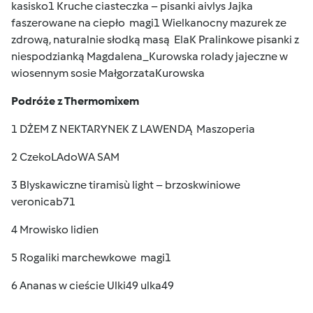
kasisko1 Kruche ciasteczka – pisanki aivlys Jajka
faszerowane na ciepło magi1 Wielkanocny mazurek ze
zdrową, naturalnie słodką masą ElaK Pralinkowe pisanki z
niespodzianką Magdalena_Kurowska rolady jajeczne w
wiosennym sosie MałgorzataKurowska
Podróże z Thermomixem
1 DŻEM Z NEKTARYNEK Z LAWENDĄ Maszoperia
2 CzekoLAdoWA SAM
3 Blyskawiczne tiramisù light – brzoskwiniowe
veronicab71
4 Mrowisko lidien
5 Rogaliki marchewkowe magi1
6 Ananas w cieście Ulki49 ulka49