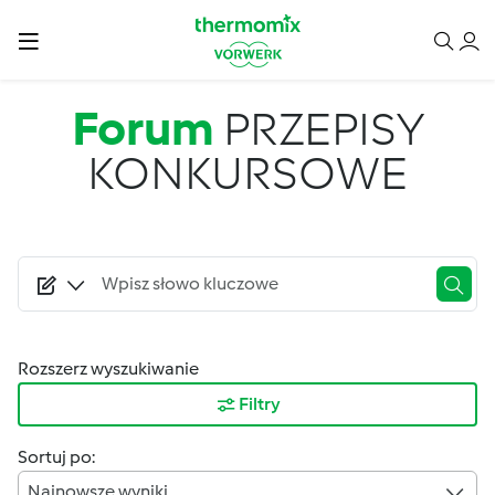
Przejdź do treści
Forum
PRZEPISY
KONKURSOWE
Rozszerz wyszukiwanie
Filtry
Sortuj po:
Najnowsze wyniki