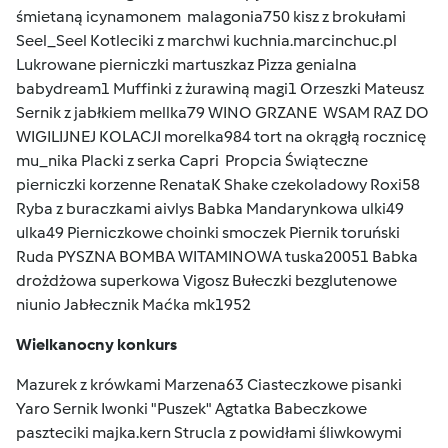
śmietaną icynamonem malagonia750 kisz z brokułami
Seel_Seel Kotleciki z marchwi kuchnia.marcinchuc.pl
Lukrowane pierniczki martuszkaz Pizza genialna
babydream1 Muffinki z żurawiną magi1 Orzeszki Mateusz
Sernik z jabłkiem mellka79 WINO GRZANE WSAM RAZ DO
WIGILIJNEJ KOLACJI morelka984 tort na okrągłą rocznicę
mu_nika Placki z serka Capri Propcia Świąteczne
pierniczki korzenne RenataK Shake czekoladowy Roxi58
Ryba z buraczkami aivlys Babka Mandarynkowa ulki49
ulka49 Pierniczkowe choinki smoczek Piernik toruński
Ruda PYSZNA BOMBA WITAMINOWA tuska20051 Babka
drożdżowa superkowa Vigosz Bułeczki bezglutenowe
niunio Jabłecznik Maćka mk1952
Wielkanocny konkurs
Mazurek z krówkami Marzena63 Ciasteczkowe pisanki
Yaro Sernik Iwonki "Puszek" Agtatka Babeczkowe
paszteciki majka.kern Strucla z powidłami śliwkowymi