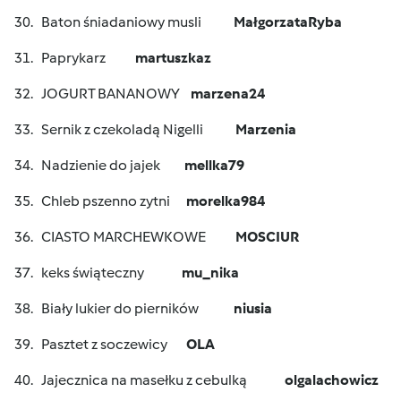
30. Baton śniadaniowy musli
MałgorzataRyba
31. Paprykarz
martuszkaz
32. JOGURT BANANOWY
marzena24
33. Sernik z czekoladą Nigelli
Marzenia
34. Nadzienie do jajek
mellka79
35. Chleb pszenno zytni
morelka984
36. CIASTO MARCHEWKOWE
MOSCIUR
37. keks świąteczny
mu_nika
38. Biały lukier do pierników
niusia
39. Pasztet z soczewicy
OLA
40. Jajecznica na masełku z cebulką
olgalachowicz