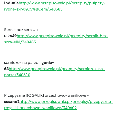
Indunia
http://www.przepisownia.pl/przepisy/pulpety-
rybne-z-ry%C5%BCem/340385
Sernik bez sera Ulki -
ulka49
http://www.przepisownia.pl/przepisy/sernik-bez-
sera-ulki/340483
serniczek na parze -
gonia-
68
http://www.przepisownia.pl/przepisy/serniczek-na-
parze/340610
Przepyszne ROGALIKI orzechowo-waniliowe -
susane2
http://www.przepisownia.pl/przepisy/przepyszne-
rogaliki-orzechowo-waniliowe/340602