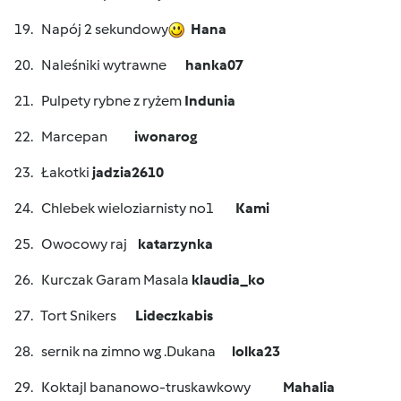
19. Napój 2 sekundowy
Hana
20. Naleśniki wytrawne
hanka07
21. Pulpety rybne z ryżem
Indunia
22. Marcepan
iwonarog
23. Łakotki
jadzia2610
24. Chlebek wieloziarnisty no1
Kami
25. Owocowy raj
katarzynka
26. Kurczak Garam Masala
klaudia_ko
27. Tort Snikers
Lideczkabis
28. sernik na zimno wg .Dukana
lolka23
29. Koktajl bananowo-truskawkowy
Mahalia