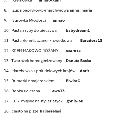
7. Kremówka
aniafotkam
8. Zupa paprykowo-marchwiowa
anna_maria
9. Surówka Młodości
annao
10. Pasta z ryby do pieczywa
babydream1
11. Pasta ziemniaczano-krewetkowa
Baradora13
12. KREM MAKOWO RÓŻANY
czaroza
13. Twarożek homogenizowany
Danuta Baska
14. Marchewka z południowych krajów
doriz
15. Buraczki z majerankiem
ElwiraG
16. Babka ucierana
ewa13
17. Kulki mięsne na styl azjatycki
gonia-68
18. ciasto na pizze
hajlesselasi