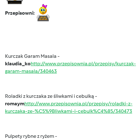
Przepisowni:
Kurczak Garam Masala -
klaudia_ko
http://www.przepisownia.pl/przepisy/kurczak-
garam-masala/340463
Roladki z kurczaka ze śliwkami i cebulką -
romaym
http://www.przepisownia.pl/przepisy/roladki-z-
kurczaka-ze-%C5%9Bliwkami-i-cebulk%C4%85/340473
Pulpety rybne z ryżem -