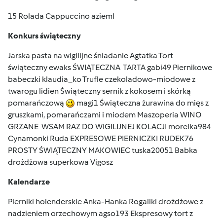
15 Rolada Cappuccino azieml
Konkurs świąteczny
Jarska pasta na wigilijne śniadanie Agtatka Tort
świąteczny ewaks ŚWIĄTECZNA TARTA gabi49 Piernikowe
babeczki klaudia_ko Trufle czekoladowo-miodowe z
twarogu lidien Świąteczny sernik z kokosem i skórką
pomarańczową
magi1 Świąteczna żurawina do mięs z
gruszkami, pomarańczami i miodem Maszoperia WINO
GRZANE WSAM RAZ DO WIGILIJNEJ KOLACJI morelka984
Cynamonki Ruda EXPRESOWE PIERNICZKI RUDEK76
PROSTY ŚWIĄTECZNY MAKOWIEC tuska20051 Babka
drożdżowa superkowa Vigosz
Kalendarze
Pierniki holenderskie Anka-Hanka Rogaliki drożdżowe z
nadzieniem orzechowym agso193 Ekspresowy tort z