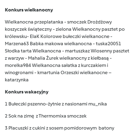
Konkurs wielkanocny
Wielkanocna przeplatanka - smoczek Drożdżowy
koszyczek świąteczny - zielona Wielkanocny pasztet po
królewsku- ElaK Kolorowe bułeczki wielkanocne -
Marzena63 Babka makowa wielkanocna - tuska20051
Słodka tarta Wielkanocna - martuszkaz Wiosenny pasztet
z warzyw - Mahalia Żurek wielkanocny z kiełbasą -
morelka984 Wielkanocna sałatka z kurczakiem i
winogronami - kmartunia Orzeszki wielkanocne –
katarzynka
Konkurs wakacyjny
1 Bułeczki pszenno-żytnie z nasionami mu_nika
2 Sok na zimę z Thermomixa smoczek
3 Placuszki z cukini z sosem pomidorowym batony