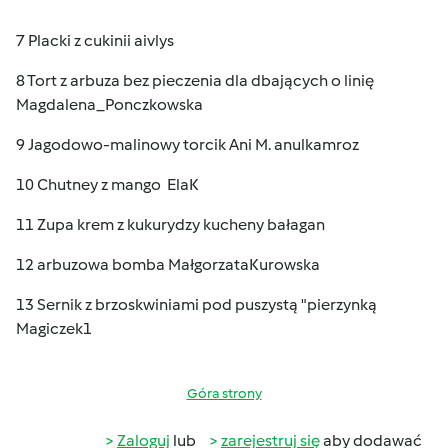
7 Placki z cukinii aivlys
8 Tort z arbuza bez pieczenia dla dbających o linię
Magdalena_Ponczkowska
9 Jagodowo-malinowy torcik Ani M. anulkamroz
10 Chutney z mango ElaK
11 Zupa krem z kukurydzy kucheny bałagan
12 arbuzowa bomba MałgorzataKurowska
13 Sernik z brzoskwiniami pod puszystą "pierzynką
Magiczek1
Góra strony
Zaloguj
lub
zarejestruj się
aby dodawać