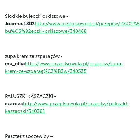
Słodkie bułeczki orkiszowe -
Joanna.1802
http://www.przepisownia.pl/przepisy/s%C5%8
bu%C5%82eczki-orkiszowe/340468
zupa krem ze szparagów -
mu_nika
http://www.przepisownia.pl/przepisy/zupa-
krem-ze-szparag%C3%B3w/340535
PALUSZKI KASZACZKI -
czaroza
http://www.przepisownia.pl/przepisy/paluszki-
kaszaczki/340381
Pasztet z soczewicy –