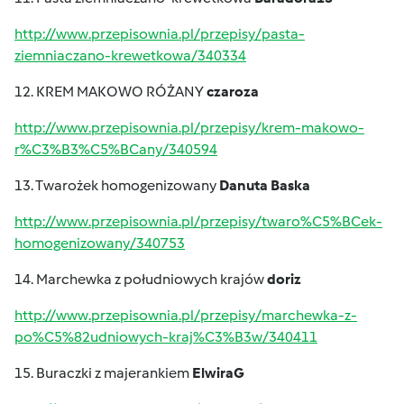
http://www.przepisownia.pl/przepisy/pasta-
ziemniaczano-krewetkowa/340334
12. KREM MAKOWO RÓŻANY
czaroza
http://www.przepisownia.pl/przepisy/krem-makowo-
r%C3%B3%C5%BCany/340594
13. Twarożek homogenizowany
Danuta Baska
http://www.przepisownia.pl/przepisy/twaro%C5%BCek-
homogenizowany/340753
14. Marchewka z południowych krajów
doriz
http://www.przepisownia.pl/przepisy/marchewka-z-
po%C5%82udniowych-kraj%C3%B3w/340411
15. Buraczki z majerankiem
ElwiraG