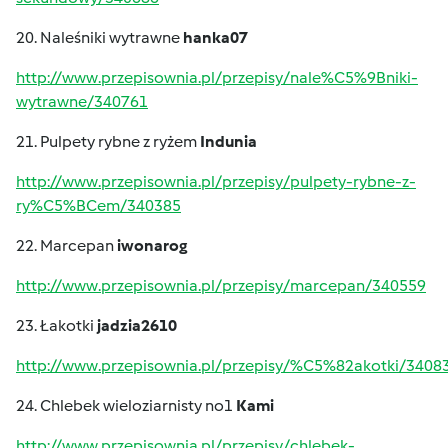
20. Naleśniki wytrawne
hanka07
http://www.przepisownia.pl/przepisy/nale%C5%9Bniki-
wytrawne/340761
21. Pulpety rybne z ryżem
Indunia
http://www.przepisownia.pl/przepisy/pulpety-rybne-z-
ry%C5%BCem/340385
22. Marcepan
iwonarog
http://www.przepisownia.pl/przepisy/marcepan/340559
23. Łakotki
jadzia2610
http://www.przepisownia.pl/przepisy/%C5%82akotki/3408
24. Chlebek wieloziarnisty no1
Kami
http://www.przepisownia.pl/przepisy/chlebek-