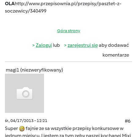
OLA
http://www.przepisownia.pl/przepisy/pasztet-z-
soczewicy/340499
Góra strony
Zaloguj
lub
zarejestruj się
aby dodawać
komentarze
magi1 (niezweryfikowany)
śr., 04/17/2013 - 12:21
#6
Super
fajnie ze sa wszystkie przepisy konkursowe w
jednym miejscu. I jestem za tym zeby naszej kochanej Mixi