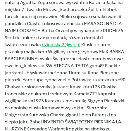
nutellą Agtatka Zupa serowa wykwintna Barania Jajka na
miękko / twardo Mrówa_kuchareczka Żulik-chlebek
turecki andrzej morawiec Mleko sojowe o smaku wanilii
pandziksa Ciasto kokosowe annusiaa MASA SOLNA DLA
NAJMŁODSZYCH Ba-ha Orzechy w cynamonie RUDEK76
Słodkie bułeczki z marmoladą różaną dorciab1
świąteczne uszka
dziemska2@wp.pl
Kluski z ziaren
pszenicy majka.kern Wigilijny krem grzybowy ElaK BABKA
BABCI BALBINY ewaks Świąteczne ciasto marchewkowe
ewelina_luniewska ŚWIĄTECZNA TARTA gabi49 Placki z
jabłkami - błyskawiczne! Hana Tiramisu ilona Pieczone
pierożki Yaro zupa rybna vcello Potrawka z kurczaka xc90
Chałwa ze słonecznika justaart Kawa kora123 Ciastka
francuskie z cukrem trzcinowym Kamcia771 kapusta
wigilijna kasia1973 Kurczak z mozarellą Sigryda Pierniczki
na choinkę niusia Karnawałowy koktajl Sierronita
MałgorzataKurowska Chałka gigant lidien Buraczki na
ciepło jak u Babci INVENTIO ŚWIĄTECZNY PIERNIK A LA
MURZYNEK magdac Wariant Kopytka na słodko ze