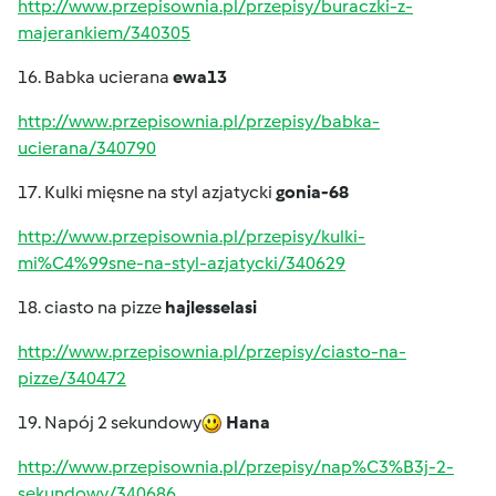
http://www.przepisownia.pl/przepisy/buraczki-z-
majerankiem/340305
16. Babka ucierana
ewa13
http://www.przepisownia.pl/przepisy/babka-
ucierana/340790
17. Kulki mięsne na styl azjatycki
gonia-68
http://www.przepisownia.pl/przepisy/kulki-
mi%C4%99sne-na-styl-azjatycki/340629
18. ciasto na pizze
hajlesselasi
http://www.przepisownia.pl/przepisy/ciasto-na-
pizze/340472
19. Napój 2 sekundowy
Hana
http://www.przepisownia.pl/przepisy/nap%C3%B3j-2-
sekundowy/340686