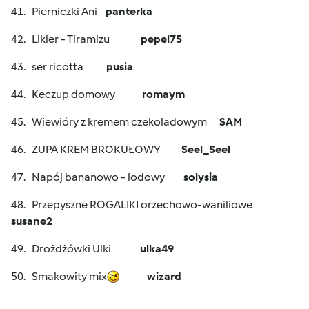
41. Pierniczki Ani
panterka
42. Likier - Tiramizu
pepel75
43. ser ricotta
pusia
44. Keczup domowy
romaym
45. Wiewióry z kremem czekoladowym
SAM
46. ZUPA KREM BROKUŁOWY
Seel_Seel
47. Napój bananowo - lodowy
solysia
48. Przepyszne ROGALIKI orzechowo-waniliowe
susane2
49. Drożdżówki Ulki
ulka49
50. Smakowity mix
wizard