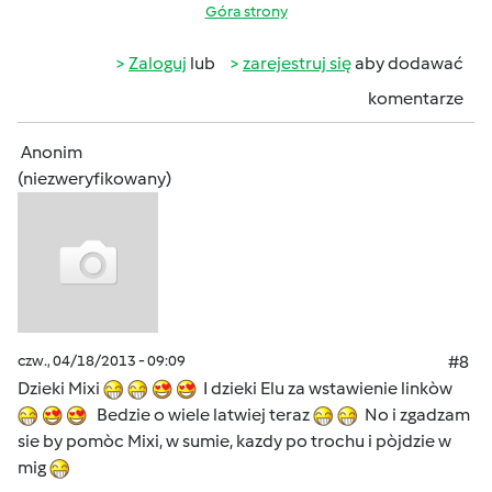
Góra strony
Zaloguj
lub
zarejestruj się
aby dodawać
komentarze
Anonim
(niezweryfikowany)
czw., 04/18/2013 - 09:09
#8
Dzieki Mixi
I dzieki Elu za wstawienie linkòw
Bedzie o wiele latwiej teraz
No i zgadzam
sie by pomòc Mixi, w sumie, kazdy po trochu i pòjdzie w
mig