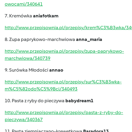
owocami/340641
7. Kremówka
aniafotkam
http://www.przepisownia.pl/przepisy/krem%C3%B3wka/3
8. Zupa paprykowo-marchwiowa
anna_maria
http://www.przepisownia.pl/przepisy/zupa-paprykowo-
marchwiowa/340739
9. Surówka Młodości
annao
http://www.przepisownia.pl/przepisy/sur%C3%B3wka-
m%C5%82odo%C5%9Bci/340493
10. Pasta z ryby do pieczywa
babydream1
http://www.przepisownia.pl/przepisy/pasta-z-ryby-do-
pieczywa/340367
11. Pasta ziemniaczano-krewetkowa
Baradora13