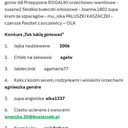
gonia-68 Przepyszne ROGALIKI orzechowo-waniliowe -
susane2 Słodkie bułeczki orkiszowe - Joanna.1802 zupa
krem ze szparagów - mu_nika PALUSZKI KASZACZKI -
czaroza Pasztet z soczewicy – OLA
Konkurs „Tak lubię gotować”
1. Jajka nadziewane
2006
2. Chleb na zakwasie
agalw
3. Jabłecznik agamaria77
4. Keks z kozim serem, rodzynkami i wloskimi orzechami
agnieszka gendre
5. zupa angielska
alka1337
6. Ciasto ucierane z owocami
aneczka.20@buziaczek.pl