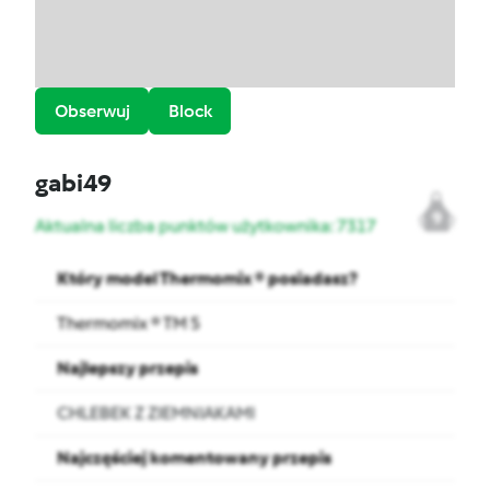
Obserwuj
Block
gabi49
9
Aktualna liczba punktów użytkownika: 7317
Który model Thermomix ® posiadasz?
Thermomix ® TM 5
Najlepszy przepis
CHLEBEK Z ZIEMNIAKAMI
Najczęściej komentowany przepis