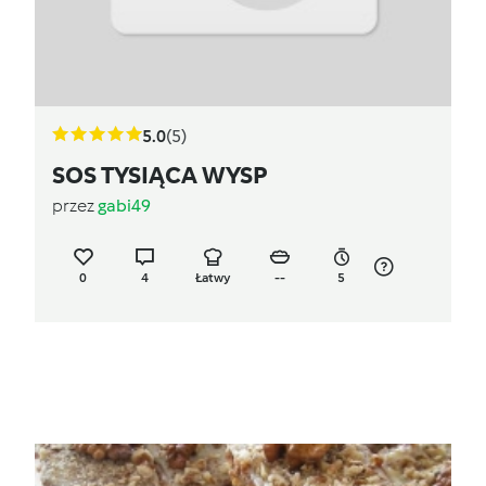
5.0
(5)
SOS TYSIĄCA WYSP
przez
gabi49
0
4
Łatwy
--
5