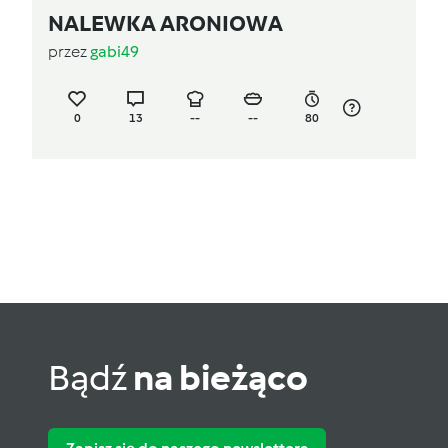
NALEWKA ARONIOWA
przez
gabi49
0
13
--
--
80
Bądź
na bieżąco