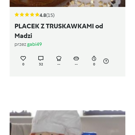
4.8
(15)
PLACEK Z TRUSKAWKAMI od
Madzi
przez
gabi49
0
32
--
--
0