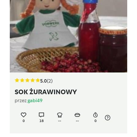
5.0
(2)
SOK ŻURAWINOWY
przez
gabi49
0
18
--
--
0