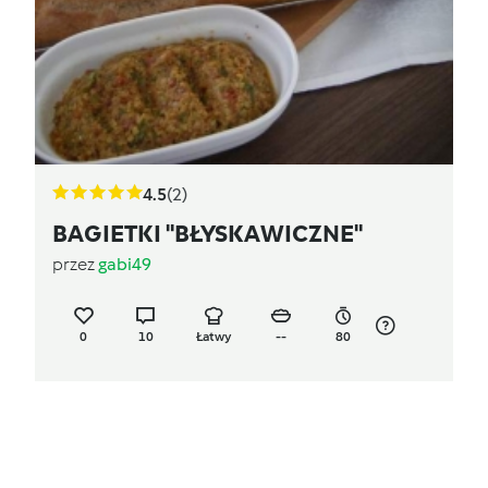
4.5
(2)
BAGIETKI "BŁYSKAWICZNE"
przez
gabi49
0
10
Łatwy
--
80