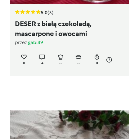
5.0
(3)
DESER z białą czekoladą,
mascarpone i owocami
przez
gabi49
0
4
--
--
0