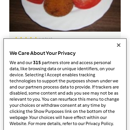
4.9
(29)
NUGGETSY Z KURCZAKA
We Care About Your Privacy
przez
gabi49
We and our
315
partners store and access personal
data, like browsing data or unique identifiers, on your
device. Selecting I Accept enables tracking
0
51
--
--
20
technologies to support the purposes shown under we
and our partners process data to provide. If trackers are
disabled, some content and ads you see may not be as
relevant to you. You can resurface this menu to change
your choices or withdraw consent at any time by
clicking the Show Purposes link on the bottom of the
webpage .Your choices will have effect within our
Website. For more details, refer to our Privacy Policy.