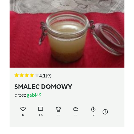
4.1
(9)
SMALEC DOMOWY
przez
gabi49
0
13
--
--
2