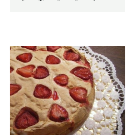
0
187
--
--
5