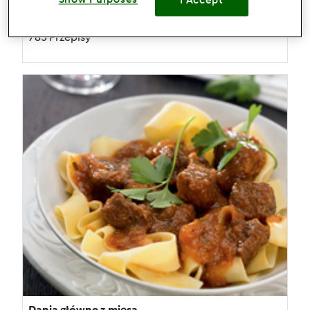
I Accept
Zupy
785 Przepisy
Dania główne z mięsa