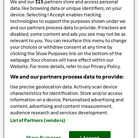
We and our
315
partners store and access personal
data, like browsing data or unique identifiers, on your
device. Selecting I Accept enables tracking
Przystawki/Sałatki
technologies to support the purposes shown under we
388 Przepisy
and our partners process data to provide. If trackers are
disabled, some content and ads you see may not be as
relevant to you. You can resurface this menu to change
your choices or withdraw consent at any time by
clicking the Show Purposes link on the bottom of the
webpage .Your choices will have effect within our
Website. For more details, refer to our Privacy Policy.
We and our partners process data to provide:
Use precise geolocation data. Actively scan device
characteristics for identification. Store and/or access
information on a device. Personalised advertising and
content, advertising and content measurement,
audience research and services development.
List of Partners (vendors)
Show Purposes