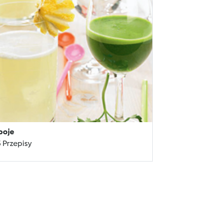
poje
 Przepisy