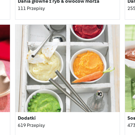
Dania główne z ryb & owoców morza
Dan
111 Przepisy
255
Dodatki
So
619 Przepisy
473