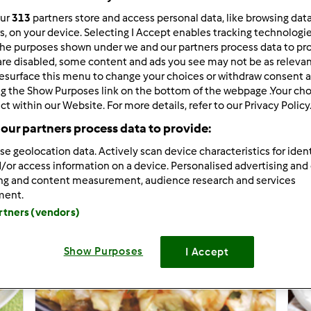
our
313
partners store and access personal data, like browsing dat
rs, on your device. Selecting I Accept enables tracking technologi
he purposes shown under we and our partners process data to prov
are disabled, some content and ads you see may not be as relevan
ków na stronę:
Sortuj po:
esurface this menu to change your choices or withdraw consent a
ng the Show Purposes link on the bottom of the webpage .Your choi
Domyślny
ct within our Website. For more details, refer to our Privacy Policy
our partners process data to provide:
se geolocation data. Actively scan device characteristics for ident
/or access information on a device. Personalised advertising and
ing and content measurement, audience research and services
ment.
artners (vendors)
Show Purposes
I Accept