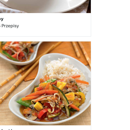
py
 Przepisy