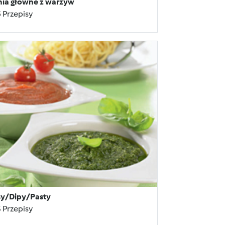
ia główne z warzyw
 Przepisy
sy/Dipy/Pasty
 Przepisy