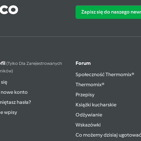
ąco
Zapisz się do naszego new
fil
Forum
(tylko Dla Zarejestrowanych
ników)
Społeczność Thermomix®
 się
Thermomix®
 nowe konto
Przepisy
iętasz hasła?
Książki kucharskie
ie wpisy
Odżywianie
Wskazówki
Co możemy dzisiaj ugotowa