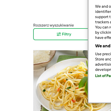
We and 
identifie
support t
trackers 
Rozszerz wyszukiwanie
Wyni
You can r
by clicki
Filtry
12
have effe
We and 
Use preci
Store and
advertis
develop
List of P