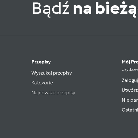
Bądź
na bież
Przepisy
Mój Pro
Użytkow
Wyszukaj przepisy
Zaloguj
Kategorie
Utwórz
Najnowsze przepisy
Nie pam
Ostatn