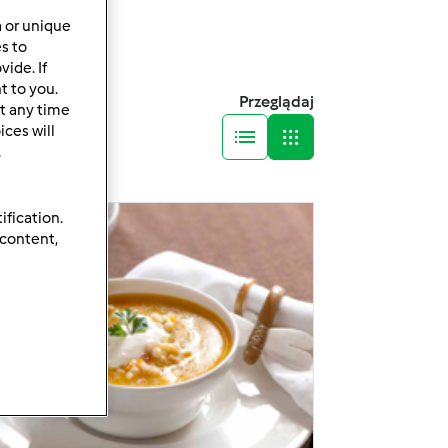
a or unique
es to
ide. If
t to you.
Przeglądaj
t any time
ces will
.
ification.
 content,