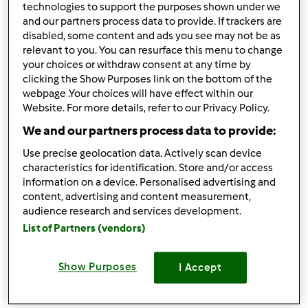
technologies to support the purposes shown under we
przez
Gość
and our partners process data to provide. If trackers are
disabled, some content and ads you see may not be as
relevant to you. You can resurface this menu to change
29
23
Średni
4
15min
your choices or withdraw consent at any time by
clicking the Show Purposes link on the bottom of the
webpage .Your choices will have effect within our
4.7
(15)
Website. For more details, refer to our Privacy Policy.
Przepis jest testowany
We and our partners process data to provide:
Placki ziemniaczane
Use precise geolocation data. Actively scan device
przez
Gość
characteristics for identification. Store and/or access
information on a device. Personalised advertising and
content, advertising and content measurement,
24
12
Łatwy
4
audience research and services development.
List of Partners (vendors)
5.0
(14)
Show Purposes
I Accept
Przepis jest testowany
Kluski na parze z sosem