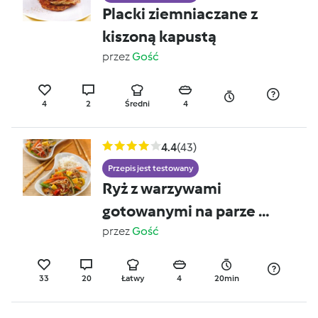
Placki ziemniaczane z
kiszoną kapustą
przez
Gość
4
2
Średni
4
4.4
(43)
Przepis jest testowany
Ryż z warzywami
gotowanymi na parze z
sosem słodko-
przez
Gość
kwaśnym
33
20
Łatwy
4
20min