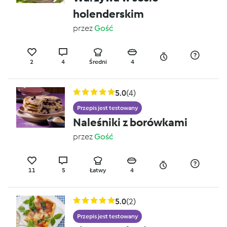
holenderskim
przez
Gość
2
4
Średni
4
5.0
(4)
Przepis jest testowany
Naleśniki z borówkami
przez
Gość
11
5
Łatwy
4
5.0
(2)
Przepis jest testowany