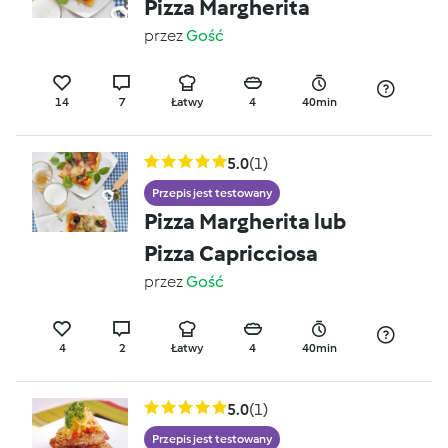
Pizza Margherita
przez
Gość
14
7
Łatwy
4
40min
5.0
(1)
Przepis jest testowany
Pizza Margherita lub
Pizza Capricciosa
przez
Gość
4
2
Łatwy
4
40min
5.0
(1)
Przepis jest testowany