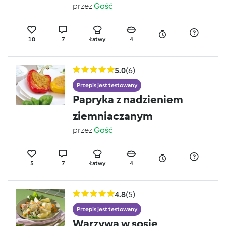
przez
Gość
18
7
Łatwy
4
5.0
(6)
Przepis jest testowany
Papryka z nadzieniem
ziemniaczanym
przez
Gość
5
7
Łatwy
4
4.8
(5)
Przepis jest testowany
Warzywa w sosie