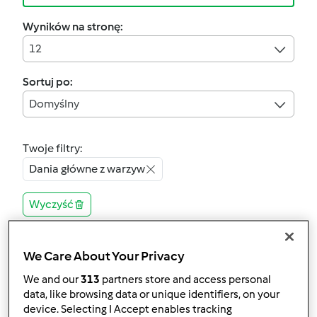
Wyników na stronę:
12
Sortuj po:
Domyślny
Twoje filtry:
Dania główne z warzyw
Wyczyść
4.6
(22)
We Care About Your Privacy
Przepis jest testowany
We and our
313
partners store and access personal
Indyjskie curry
data, like browsing data or unique identifiers, on your
warzywne
device. Selecting I Accept enables tracking