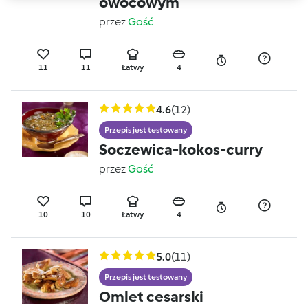
owocowym
przez
Gość
11
11
Łatwy
4
4.6
(12)
Przepis jest testowany
Soczewica-kokos-curry
przez
Gość
10
10
Łatwy
4
5.0
(11)
Przepis jest testowany
Omlet cesarski