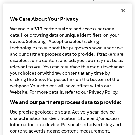
umożliwienie wymiany doświadczeń na tematy kulinarne
oraz przepisów, a także informacji związanych z
We Care About Your Privacy
urządzeniem Thermomix ® i wolno z nich korzystać
wyłącznie w tym celu.
We and our
313
partners store and access personal
data, like browsing data or unique identifiers, on your
2. Zachęcamy do wspierania nowych członków na forum.
device. Selecting I Accept enables tracking
Do dobrego tonu należy przedstawienie się innym
technologies to support the purposes shown under we
uczestnikom forum. Aby okazać uprzejmość, warto
and our partners process data to provide. If trackers are
disabled, some content and ads you see may not be as
rozpocząć post od pozdrowienia i pozdrowieniem go
relevant to you. You can resurface this menu to change
zakończyć. Należy pamiętać, że prowadzimy rozmowę z
your choices or withdraw consent at any time by
innymi ludźmi i powstrzymać się od osobistych
clicking the Show Purposes link on the bottom of the
przytyków, obelg, wulgarnego języka itp.
webpage .Your choices will have effect within our
Website. For more details, refer to our Privacy Policy.
3. Z platformy nie wolno korzystać w celach handlowych i
We and our partners process data to provide:
promocyjnych, ani dla umieszczania jawnych ani ukrytych
reklam usług lub produktów. Zabrania się wstawiania
Use precise geolocation data. Actively scan device
łączy do innych stron internetowych w podobnych
characteristics for identification. Store and/or access
celach.
information on a device. Personalised advertising and
content, advertising and content measurement,