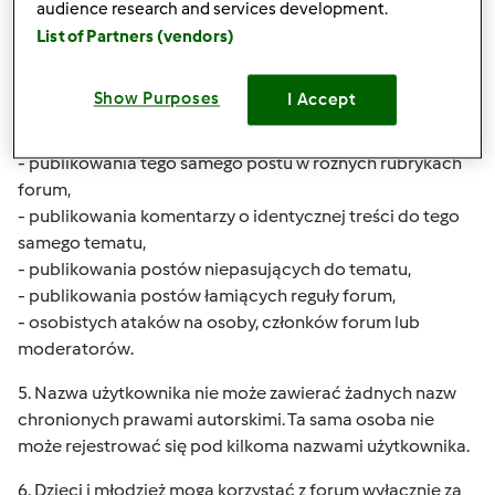
4. Przed umieszczeniem postu na forum należy sprawdzić,
audience research and services development.
czy na dany temat nie ma już podobnych wypowiedzi, do
List of Partners (vendors)
których można by go dołączyć.
Dla nowego postu należy wybrać przyciągający uwagę
Show Purposes
I Accept
tytuł.
Zabrania się:
- publikowania tego samego postu w różnych rubrykach
forum,
- publikowania komentarzy o identycznej treści do tego
samego tematu,
- publikowania postów niepasujących do tematu,
- publikowania postów łamiących reguły forum,
- osobistych ataków na osoby, członków forum lub
moderatorów.
5. Nazwa użytkownika nie może zawierać żadnych nazw
chronionych prawami autorskimi. Ta sama osoba nie
może rejestrować się pod kilkoma nazwami użytkownika.
6. Dzieci i młodzież mogą korzystać z forum wyłącznie za