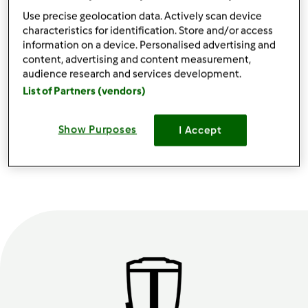
Use precise geolocation data. Actively scan device
Najnowsze przepisy
characteristics for identification. Store and/or access
information on a device. Personalised advertising and
content, advertising and content measurement,
audience research and services development.
List of Partners (vendors)
Apple
Bułeczki
Koreańskie
Chleb Magdy
Cinnamon Roll
twarogowe z
bułeczki z
na TM7
Hand Pies
rodzynkami
kawową
25/10/25
18/10/25
15/09/25
19/08/25
Show Purposes
I Accept
skorupką
Pokaż wszystko