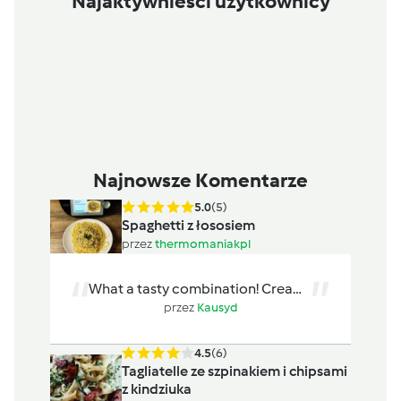
Najaktywnieści użytkownicy
Najnowsze Komentarze
5.0
(5)
Spaghetti z łososiem
przez
thermomaniakpl
What a tasty combination! Creamy
salmon pasta is perfect for a
przez
Kausyd
cozy...
4.5
(6)
Tagliatelle ze szpinakiem i chipsami
z kindziuka