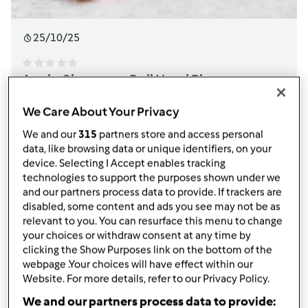
25/10/25
Apple Cinnamon Roll Hand Pies
przez
Miranda324
We Care About Your Privacy
We and our
315
partners store and access personal
Czas przygotowania
Czas całkowity
data, like browsing data or unique identifiers, on your
device. Selecting I Accept enables tracking
20min
1h 20min
technologies to support the purposes shown under we
and our partners process data to provide. If trackers are
porcja/porcje/porcji
Poziom
disabled, some content and ads you see may not be as
--
Średni
relevant to you. You can resurface this menu to change
your choices or withdraw consent at any time by
clicking the Show Purposes link on the bottom of the
webpage .Your choices will have effect within our
Przeglądaj teraz przepis
Website. For more details, refer to our Privacy Policy.
We and our partners process data to provide: