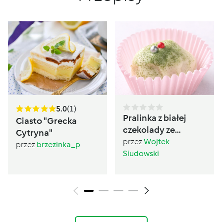
5.0
(1)
Pralinka z białej
Ciasto "Grecka
czekolady ze
Cytryna"
śledziem, RÓŻOWA
przez
Wojtek
przez
brzezinka_p
PERŁA BAŁTYKU
Siudowski