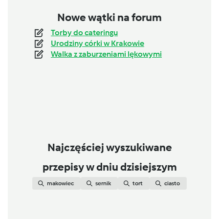
Zupa pieczarkowa
Nowe wątki na forum
przez
Sigmal
Torby do cateringu
Urodziny córki w Krakowie
Play retro bowl 26 online and
Walka z zaburzeniami lękowymi
enjoy a complete football
przez
Karina Cotton
adventure with...
5.0
(2)
Ananasowa ambrozja
przez
Gość
You can drink tasty and
reasonably healthful beverage
przez
breakupeffect
Najczęściej wyszukiwane
and enjoy some...
przepisy w dniu dzisiejszym
makowiec
sernik
tort
ciasto