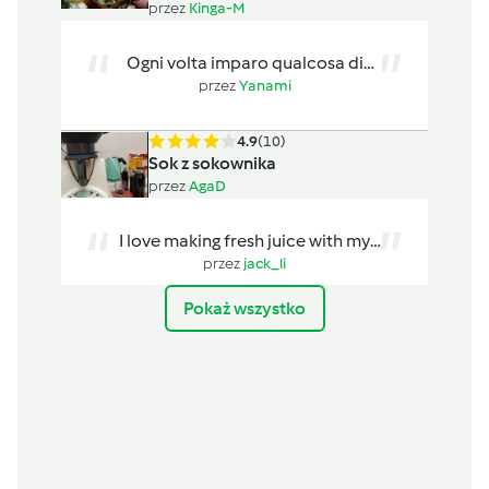
przez
Kinga-M
Ogni volta imparo qualcosa di
nuovo！Un visualizzatore
przez
Yanami
Markdown ...
4.9
(10)
Sok z sokownika
przez
AgaD
I love making fresh juice with my
steamer, but it is always hard to...
przez
jack_li
Pokaż wszystko
4.6
(8)
Szybkie i proste ciasto jabłecznik
przez
Gość
I tried this recipe over the
weekend, and it turned out really
przez
Jasper Wilde
well....