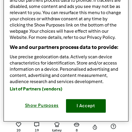
and our partners process data to provide. If trackers are
56
148
Łatwy
2
10min
disabled, some content and ads you see may not be as
relevant to you. You can resurface this menu to change
your choices or withdraw consent at any time by
4.7
(49)
clicking the Show Purposes link on the bottom of the
webpage .Your choices will have effect within our
Przepis jest testowany
Website. For more details, refer to our Privacy Policy.
Dżem truskawkowy
We and our partners process data to provide:
przez
Gość
Use precise geolocation data. Actively scan device
characteristics for identification. Store and/or access
42
74
Łatwy
45
information on a device. Personalised advertising and
content, advertising and content measurement,
audience research and services development.
4.7
(13)
List of Partners (vendors)
Przepis jest testowany
Wiosenny twarożek
Show Purposes
I Accept
przez
Gość
20
19
Łatwy
8