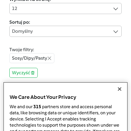
12
Sortuj po:
Domyślny
Twoje filtry:
Sosy/Dipy/Pasty
Wyczyść
4.8
(67)
We Care About Your Privacy
Przepis jest testowany
Ketchup
We and our
315
partners store and access personal
data, like browsing data or unique identifiers, on your
przez
Gość
device. Selecting I Accept enables tracking
technologies to support the purposes shown under we