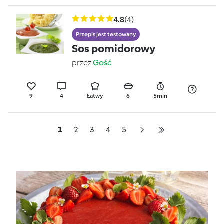
4.8
(4)
Przepis jest testowany
Sos pomidorowy
przez
Gość
9
4
Łatwy
6
5min
1
2
3
4
5