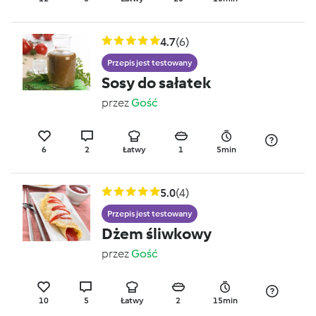
4.7
(6)
Przepis jest testowany
Sosy do sałatek
przez
Gość
6
2
Łatwy
1
5min
5.0
(4)
Przepis jest testowany
Dżem śliwkowy
przez
Gość
10
5
Łatwy
2
15min