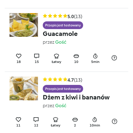
5.0
(13)
Przepis jest testowany
Guacamole
przez
Gość
18
15
Łatwy
10
5min
4.7
(13)
Przepis jest testowany
Dżem z kiwi i bananów
przez
Gość
11
12
Łatwy
2
10min