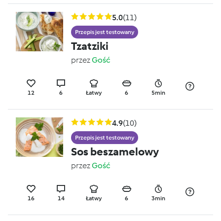
5.0
(11)
Przepis jest testowany
Tzatziki
przez
Gość
12
6
Łatwy
6
5min
4.9
(10)
Przepis jest testowany
Sos beszamelowy
przez
Gość
16
14
Łatwy
6
3min