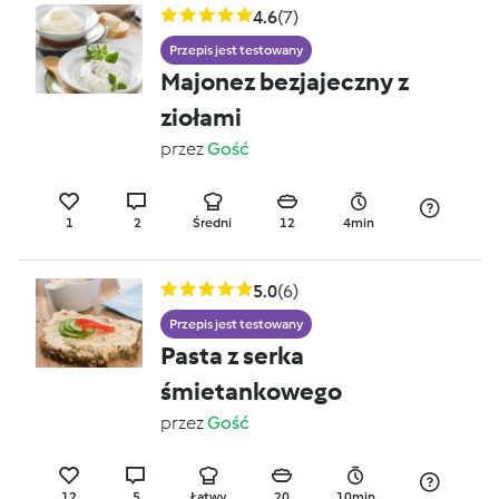
4.6
(7)
Przepis jest testowany
Majonez bezjajeczny z
ziołami
przez
Gość
1
2
Średni
12
4min
5.0
(6)
Przepis jest testowany
Pasta z serka
śmietankowego
przez
Gość
12
5
Łatwy
20
10min