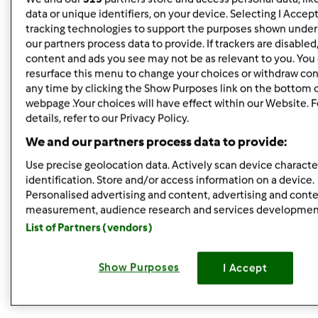
41. Pierniczki Ani
panterka
data or unique identifiers, on your device. Selecting I Accep
tracking technologies to support the purposes shown unde
42. Likier - Tiramizu
pepel75
our partners process data to provide. If trackers are disable
content and ads you see may not be as relevant to you. You
43. ser ricotta
pusia
resurface this menu to change your choices or withdraw con
any time by clicking the Show Purposes link on the bottom o
44. Keczup domowy
romaym
webpage .Your choices will have effect within our Website. 
details, refer to our Privacy Policy.
45. Wiewióry z kremem czekoladowym
SAM
We and our partners process data to provide:
46. ZUPA KREM BROKUŁOWY
Seel_Seel
Use precise geolocation data. Actively scan device character
identification. Store and/or access information on a device.
47. Napój bananowo - lodowy
solysia
Personalised advertising and content, advertising and cont
measurement, audience research and services developmen
48. Przepyszne ROGALIKI orzechowo-waniliowe
susane2
List of Partners (vendors)
49. Drożdżówki Ulki
ulka49
Show Purposes
I Accept
50. Smakowity mix
wizard