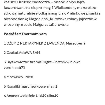
kasisko1 Kruche ciasteczka – pisanki aivlys Jajka
faszerowane na ciepło magi1 Wielkanocny mazurek ze
zdrową, naturalnie słodką masą ElaK Pralinkowe pisanki z
niespodzianką Magdalena_Kurowska rolady jajeczne w
wiosennym sosie MałgorzataKurowska
Podróże z Thermomixem
1 DŻEM Z NEKTARYNEK Z LAWENDĄ Maszoperia
2 CzekoLAdoWA SAM
3 Blyskawiczne tiramisù light – brzoskwiniowe
veronicab71
4 Mrowisko lidien
5 Rogaliki marchewkowe magi1
6 Ananas w cieście Ulki49 ulka49