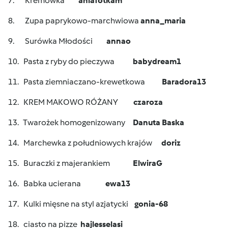
7. Kremówka
aniafotkam
8. Zupa paprykowo-marchwiowa
anna_maria
9. Surówka Młodości
annao
10. Pasta z ryby do pieczywa
babydream1
11. Pasta ziemniaczano-krewetkowa
Baradora13
12. KREM MAKOWO RÓŻANY
czaroza
13. Twarożek homogenizowany
Danuta Baska
14. Marchewka z południowych krajów
doriz
15. Buraczki z majerankiem
ElwiraG
16. Babka ucierana
ewa13
17. Kulki mięsne na styl azjatycki
gonia-68
18. ciasto na pizze
hajlesselasi