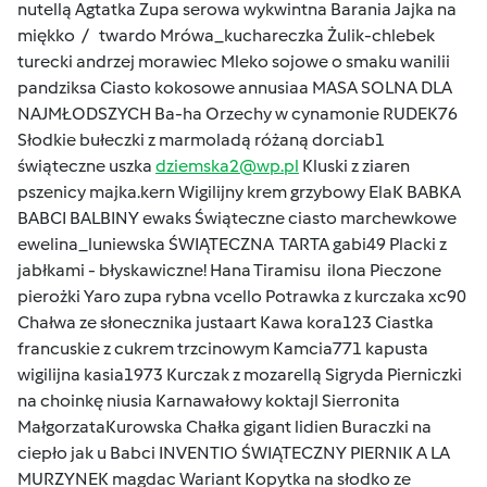
nutellą Agtatka Zupa serowa wykwintna Barania Jajka na
miękko / twardo Mrówa_kuchareczka Żulik-chlebek
turecki andrzej morawiec Mleko sojowe o smaku wanilii
pandziksa Ciasto kokosowe annusiaa MASA SOLNA DLA
NAJMŁODSZYCH Ba-ha Orzechy w cynamonie RUDEK76
Słodkie bułeczki z marmoladą różaną dorciab1
świąteczne uszka
dziemska2@wp.pl
Kluski z ziaren
pszenicy majka.kern Wigilijny krem grzybowy ElaK BABKA
BABCI BALBINY ewaks Świąteczne ciasto marchewkowe
ewelina_luniewska ŚWIĄTECZNA TARTA gabi49 Placki z
jabłkami - błyskawiczne! Hana Tiramisu ilona Pieczone
pierożki Yaro zupa rybna vcello Potrawka z kurczaka xc90
Chałwa ze słonecznika justaart Kawa kora123 Ciastka
francuskie z cukrem trzcinowym Kamcia771 kapusta
wigilijna kasia1973 Kurczak z mozarellą Sigryda Pierniczki
na choinkę niusia Karnawałowy koktajl Sierronita
MałgorzataKurowska Chałka gigant lidien Buraczki na
ciepło jak u Babci INVENTIO ŚWIĄTECZNY PIERNIK A LA
MURZYNEK magdac Wariant Kopytka na słodko ze