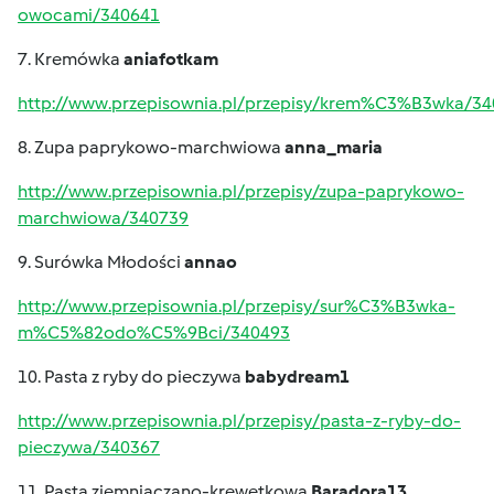
owocami/340641
7. Kremówka
aniafotkam
http://www.przepisownia.pl/przepisy/krem%C3%B3wka/3
8. Zupa paprykowo-marchwiowa
anna_maria
http://www.przepisownia.pl/przepisy/zupa-paprykowo-
marchwiowa/340739
9. Surówka Młodości
annao
http://www.przepisownia.pl/przepisy/sur%C3%B3wka-
m%C5%82odo%C5%9Bci/340493
10. Pasta z ryby do pieczywa
babydream1
http://www.przepisownia.pl/przepisy/pasta-z-ryby-do-
pieczywa/340367
11. Pasta ziemniaczano-krewetkowa
Baradora13