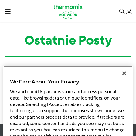
Ostatnie Posty
Kategoria
Tytuł
Autor
Odpowiedzi
Ostatni post
We Care About Your Privacy
Brak informacji o aktywnościach
We and our
315
partners store and access personal
data, like browsing data or unique identifiers, on your
device. Selecting I Accept enables tracking
technologies to support the purposes shown under we
and our partners process data to provide. If trackers are
disabled, some content and ads you see may not be as
relevant to you. You can resurface this menu to change