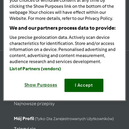
your choices or withdraw consent at any time by
Bądź
na bieżąco
clicking the Show Purposes link on the bottom of the
webpage .Your choices will have effect within our
Website. For more details, refer to our Privacy Policy.
We and our partners process data to provide:
Zapisz się do naszego newslettera
Use precise geolocation data. Actively scan device
characteristics for identification. Store and/or access
information on a device. Personalised advertising and
content, advertising and content measurement,
audience research and services development.
List of Partners (vendors)
Przepisy
Show Purposes
Wyszukaj przepisy
I Accept
Kategorie
Najnowsze przepisy
Mój Profil
(tylko Dla Zarejestrowanych Użytkowników)
Zaloguj się