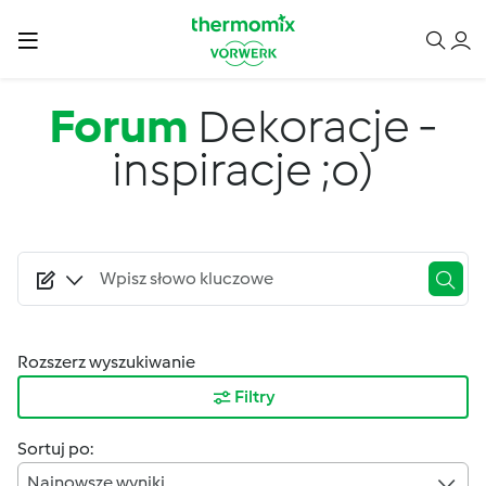
Przejdź do treści
Forum
Dekoracje -
inspiracje ;o)
Rozszerz wyszukiwanie
Filtry
Sortuj po:
Najnowsze wyniki