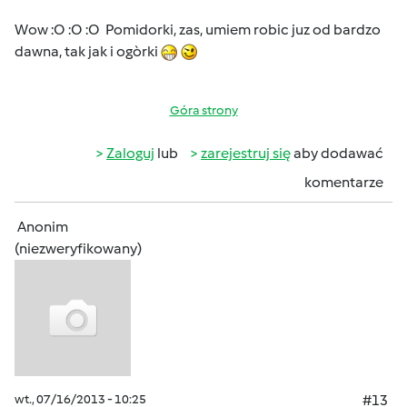
Wow :O :O :O Pomidorki, zas, umiem robic juz od bardzo
dawna, tak jak i ogòrki
Góra strony
Zaloguj
lub
zarejestruj się
aby dodawać
komentarze
Anonim
(niezweryfikowany)
wt., 07/16/2013 - 10:25
#13