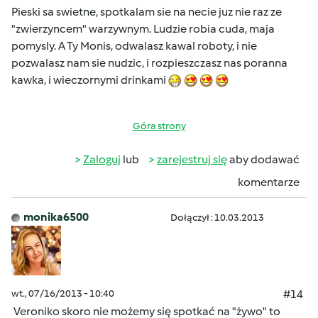
Pieski sa swietne, spotkalam sie na necie juz nie raz ze
"zwierzyncem" warzywnym. Ludzie robia cuda, maja
pomysly. A Ty Monis, odwalasz kawal roboty, i nie
pozwalasz nam sie nudzic, i rozpieszczasz nas poranna
kawka, i wieczornymi drinkami
Góra strony
Zaloguj
lub
zarejestruj się
aby dodawać
komentarze
monika6500
Dołączył : 10.03.2013
wt., 07/16/2013 - 10:40
#14
Veroniko skoro nie możemy się spotkać na "żywo" to