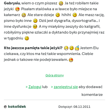
Gabrysiu
, wiem o czym piszesz
Ja też robiłam takie
jeżyki
Pisałam stalówka a w ławce było miejsce na
kałamarz
Ale stare dzieje
hihihi
Ale masz rację,
pismo było inne
Dziś jest dysgrafia, dysortografia... i
inne dysfunkcje
A my miałyśmy zeszyty do kaligrafii,
robiłyśmy piękne szlaczki a dyktando było przynajmiej raz
w tygodniu
Kto jeszcze pamięta takie jeżyki?
Jestem Elu
ciekawa, czy ktos ma też takie wspomnienia. Ciebie
jednak o takowe nie podejrzewałam.
Góra strony
Zaloguj
lub
zarejestruj się
aby dodawać
komentarze
kokolidek
Dołączył : 08.12.2011