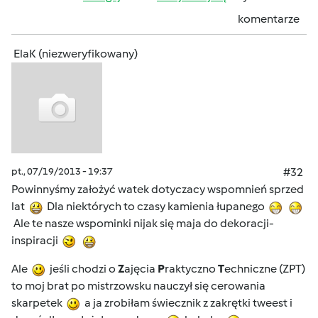
komentarze
ElaK (niezweryfikowany)
pt., 07/19/2013 - 19:37
#32
Powinnyśmy założyć watek dotyczacy wspomnień sprzed
lat
Dla niektórych to czasy kamienia łupanego
Ale te nasze wspominki nijak się maja do dekoracji-
inspiracji
Ale
jeśli chodzi o
Z
ajęcia
P
raktyczno
T
echniczne (ZPT)
to moj brat po mistrzowsku nauczył się cerowania
skarpetek
a ja zrobiłam świecznik z zakrętki tweest i