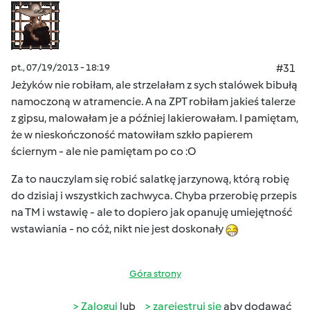
pt., 07/19/2013 - 18:19
#31
Jeżyków nie robiłam, ale strzelałam z sych stalówek bibułą
namoczoną w atramencie. A na ZPT robiłam jakieś talerze
z gipsu, malowałam je a później lakierowałam. I pamiętam,
że w nieskończoność matowiłam szkło papierem
ściernym - ale nie pamiętam po co :O
Za to nauczylam się robić salatkę jarzynową, którą robię
do dzisiaj i wszystkich zachwyca. Chyba przerobię przepis
na TM i wstawię - ale to dopiero jak opanuję umiejętność
wstawiania - no cóż, nikt nie jest doskonały
Góra strony
Zaloguj
lub
zarejestruj się
aby dodawać