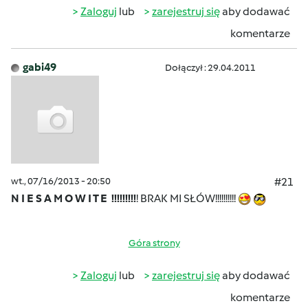
Zaloguj
lub
zarejestruj się
aby dodawać
komentarze
gabi49
Dołączył : 29.04.2011
wt., 07/16/2013 - 20:50
#21
N I E S A M O W I T E !!!!!!!!!
! BRAK MI SŁÓW!!!!!!!!!!
Góra strony
Zaloguj
lub
zarejestruj się
aby dodawać
komentarze