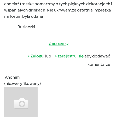
chociaż troszke pomarzmy o tych pięknych dekoracjach i
wspaniałych drinkach
Nie ukrywam,że ostatnia imprezka
na forum była udana
Buziaczki
Góra strony
Zaloguj
lub
zarejestruj się
aby dodawać
komentarze
Anonim
(niezweryfikowany)