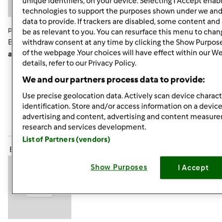
unique identifiers, on your device. Selecting I Accept enab
technologies to support the purposes shown under we and
data to provide. If trackers are disabled, some content an
pon., 07/15/2013 - 19:50
#7
be as relevant to you. You can resurface this menu to chan
Brak słów zachwytu!!!!!! Tak
Monisiu, piękne i proste. No,
withdraw consent at any time by clicking the Show Purpos
of the webpage .Your choices will have effect within our W
ale trzeba na to "wpaść"
details, refer to our Privacy Policy.
We and our partners process data to provide:
Góra strony
Use precise geolocation data. Actively scan device characte
identification. Store and/or access information on a device
Zaloguj
lub
zarejestruj się
aby dodawać
advertising and content, advertising and content measur
komentarze
research and services development.
List of Partners (vendors)
ElaK (niezweryfikowany)
Show Purposes
I Accept