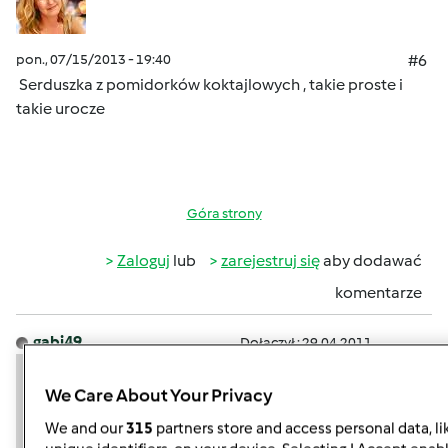
pon., 07/15/2013 - 19:40
#6
Serduszka z pomidorków koktajlowych , takie proste i
takie urocze
Góra strony
Zaloguj
lub
zarejestruj się
aby dodawać
komentarze
gabi49
Dołączył : 29.04.2011
We Care About Your Privacy
We and our
315
partners store and access personal data, li