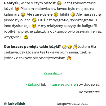
Gabrysiu
, wiem o czym piszesz
Ja też robiłam takie
jeżyki
Pisałam stalówka a w ławce było miejsce na
kałamarz
Ale stare dzieje
hihihi
Ale masz rację,
pismo było inne
Dziś jest dysgrafia, dysortografia... i
inne dysfunkcje
A my miałyśmy zeszyty do kaligrafii,
robiłyśmy piękne szlaczki a dyktando było przynajmiej raz
w tygodniu
Kto jeszcze pamięta takie jeżyki?
Jestem Elu
ciekawa, czy ktos ma też takie wspomnienia. Ciebie
jednak o takowe nie podejrzewałam.
Góra strony
Zaloguj
lub
zarejestruj się
aby dodawać
komentarze
kokolidek
Dołączył : 08.12.2011