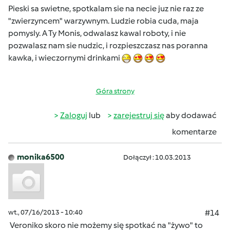
Pieski sa swietne, spotkalam sie na necie juz nie raz ze
"zwierzyncem" warzywnym. Ludzie robia cuda, maja
pomysly. A Ty Monis, odwalasz kawal roboty, i nie
pozwalasz nam sie nudzic, i rozpieszczasz nas poranna
kawka, i wieczornymi drinkami
Góra strony
Zaloguj
lub
zarejestruj się
aby dodawać
komentarze
monika6500
Dołączył : 10.03.2013
wt., 07/16/2013 - 10:40
#14
Veroniko skoro nie możemy się spotkać na "żywo" to