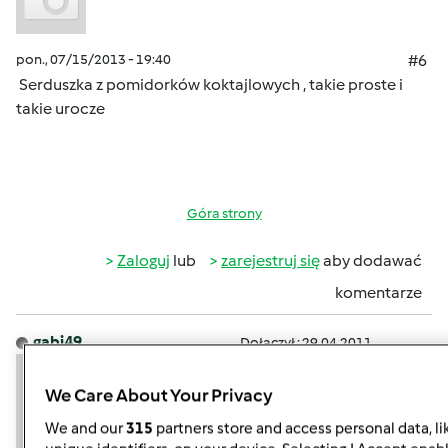
pon., 07/15/2013 - 19:40
#6
Serduszka z pomidorków koktajlowych , takie proste i
takie urocze
Góra strony
Zaloguj
lub
zarejestruj się
aby dodawać
komentarze
gabi49
Dołączył : 29.04.2011
We Care About Your Privacy
We and our
315
partners store and access personal data, li