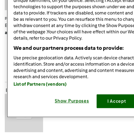
unique identifiers, on your device. Selecting I Accept enab
technologies to support the purposes shown under we and
data to provide. If trackers are disabled, some content an
pon., 07/15/2013 - 19:50
#7
be as relevant to you. You can resurface this menu to chan
Brak słów zachwytu!!!!!! Tak
Monisiu, piękne i proste. No,
withdraw consent at any time by clicking the Show Purpos
of the webpage .Your choices will have effect within our W
ale trzeba na to "wpaść"
details, refer to our Privacy Policy.
We and our partners process data to provide:
Góra strony
Use precise geolocation data. Actively scan device characte
identification. Store and/or access information on a device
Zaloguj
lub
zarejestruj się
aby dodawać
advertising and content, advertising and content measur
komentarze
research and services development.
List of Partners (vendors)
ElaK (niezweryfikowany)
Show Purposes
I Accept