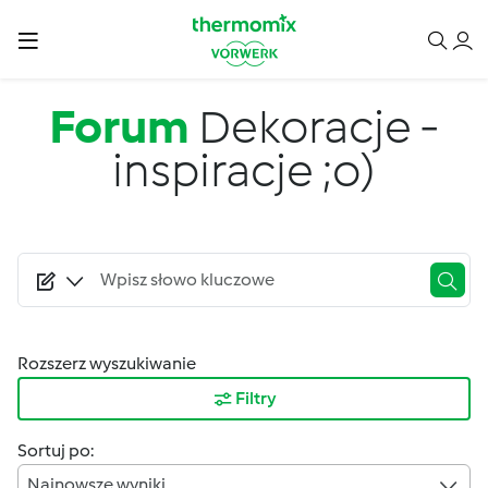
Przejdź do treści
Forum
Dekoracje -
inspiracje ;o)
Rozszerz wyszukiwanie
Filtry
Sortuj po:
Najnowsze wyniki