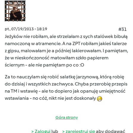
pt., 07/19/2013 - 18:19
#31
Jeżyków nie robiłam, ale strzelałam z sych stalówek bibułą
namoczoną w atramencie. A na ZPT robiłam jakieś talerze
z gipsu, malowałam je a później lakierowałam. I pamiętam,
że w nieskończoność matowiłam szkło papierem
ściernym - ale nie pamiętam po co :O
Za to nauczylam się robić salatkę jarzynową, którą robię
do dzisiaj i wszystkich zachwyca. Chyba przerobię przepis
na TM i wstawię - ale to dopiero jak opanuję umiejętność
wstawiania - no cóż, nikt nie jest doskonały
Góra strony
Zaloguj
lub
zarejestruj się
aby dodawać