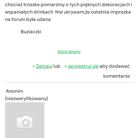
chociaż troszke pomarzmy o tych pięknych dekoracjach i
wspaniałych drinkach
Nie ukrywam,że ostatnia imprezka
na forum była udana
Buziaczki
Góra strony
Zaloguj
lub
zarejestruj się
aby dodawać
komentarze
Anonim
(niezweryfikowany)