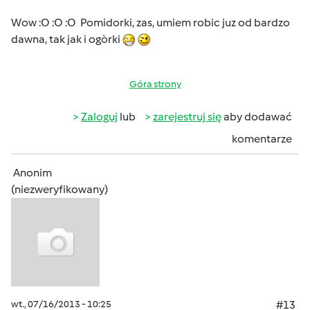
Wow :O :O :O Pomidorki, zas, umiem robic juz od bardzo
dawna, tak jak i ogòrki
Góra strony
Zaloguj
lub
zarejestruj się
aby dodawać
komentarze
Anonim
(niezweryfikowany)
wt., 07/16/2013 - 10:25
#13