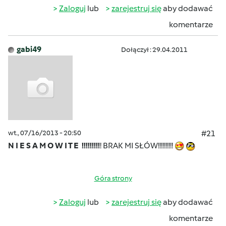
Zaloguj
lub
zarejestruj się
aby dodawać
komentarze
gabi49
Dołączył : 29.04.2011
wt., 07/16/2013 - 20:50
#21
N I E S A M O W I T E !!!!!!!!!
! BRAK MI SŁÓW!!!!!!!!!!
Góra strony
Zaloguj
lub
zarejestruj się
aby dodawać
komentarze