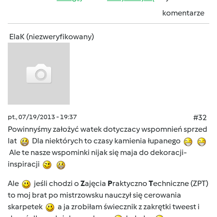
komentarze
ElaK (niezweryfikowany)
pt., 07/19/2013 - 19:37
#32
Powinnyśmy założyć watek dotyczacy wspomnień sprzed
lat
Dla niektórych to czasy kamienia łupanego
Ale te nasze wspominki nijak się maja do dekoracji-
inspiracji
Ale
jeśli chodzi o
Z
ajęcia
P
raktyczno
T
echniczne (ZPT)
to moj brat po mistrzowsku nauczył się cerowania
skarpetek
a ja zrobiłam świecznik z zakrętki tweest i