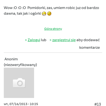
Wow :O :O :O Pomidorki, zas, umiem robic juz od bardzo
dawna, tak jak i ogòrki
Góra strony
Zaloguj
lub
zarejestruj się
aby dodawać
komentarze
Anonim
(niezweryfikowany)
wt., 07/16/2013 - 10:25
#13