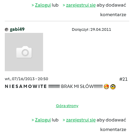
Zaloguj
lub
zarejestruj się
aby dodawać
komentarze
gabi49
Dołączył : 29.04.2011
wt., 07/16/2013 - 20:50
#21
N I E S A M O W I T E !!!!!!!!!
! BRAK MI SŁÓW!!!!!!!!!!
Góra strony
Zaloguj
lub
zarejestruj się
aby dodawać
komentarze