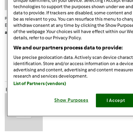
unique identifiers, on your device. Selecting I Accept enab
technologies to support the purposes shown under we and
data to provide. If trackers are disabled, some content an
pon., 07/15/2013 - 19:50
#7
be as relevant to you. You can resurface this menu to chan
Brak słów zachwytu!!!!!! Tak
Monisiu, piękne i proste. No,
withdraw consent at any time by clicking the Show Purpos
of the webpage .Your choices will have effect within our W
ale trzeba na to "wpaść"
details, refer to our Privacy Policy.
We and our partners process data to provide:
Góra strony
Use precise geolocation data. Actively scan device characte
identification. Store and/or access information on a device
Zaloguj
lub
zarejestruj się
aby dodawać
advertising and content, advertising and content measur
komentarze
research and services development.
List of Partners (vendors)
ElaK (niezweryfikowany)
Show Purposes
I Accept