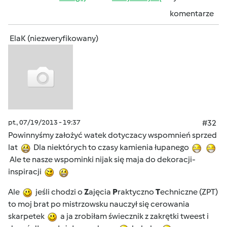
komentarze
ElaK (niezweryfikowany)
pt., 07/19/2013 - 19:37
#32
Powinnyśmy założyć watek dotyczacy wspomnień sprzed
lat
Dla niektórych to czasy kamienia łupanego
Ale te nasze wspominki nijak się maja do dekoracji-
inspiracji
Ale
jeśli chodzi o
Z
ajęcia
P
raktyczno
T
echniczne (ZPT)
to moj brat po mistrzowsku nauczył się cerowania
skarpetek
a ja zrobiłam świecznik z zakrętki tweest i