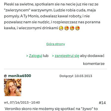
Pieski sa swietne, spotkalam sie na necie juz nie raz ze
"zwierzyncem" warzywnym. Ludzie robia cuda, maja
pomysly. A Ty Monis, odwalasz kawal roboty, i nie
pozwalasz nam sie nudzic, i rozpieszczasz nas poranna
kawka, i wieczornymi drinkami
Góra strony
Zaloguj
lub
zarejestruj się
aby dodawać
komentarze
monika6500
Dołączył : 10.03.2013
wt., 07/16/2013 - 10:40
#14
Veroniko skoro nie możemy się spotkać na "żywo" to