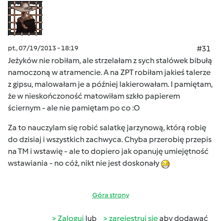
pt., 07/19/2013 - 18:19
#31
Jeżyków nie robiłam, ale strzelałam z sych stalówek bibułą
namoczoną w atramencie. A na ZPT robiłam jakieś talerze
z gipsu, malowałam je a później lakierowałam. I pamiętam,
że w nieskończoność matowiłam szkło papierem
ściernym - ale nie pamiętam po co :O
Za to nauczylam się robić salatkę jarzynową, którą robię
do dzisiaj i wszystkich zachwyca. Chyba przerobię przepis
na TM i wstawię - ale to dopiero jak opanuję umiejętność
wstawiania - no cóż, nikt nie jest doskonały
Góra strony
Zaloguj
lub
zarejestruj się
aby dodawać