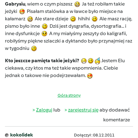
Gabrysiu
, wiem o czym piszesz
Ja też robiłam takie
jeżyki
Pisałam stalówka a w ławce było miejsce na
kałamarz
Ale stare dzieje
hihihi
Ale masz rację,
pismo było inne
Dziś jest dysgrafia, dysortografia... i
inne dysfunkcje
A my miałyśmy zeszyty do kaligrafii,
robiłyśmy piękne szlaczki a dyktando było przynajmiej raz
w tygodniu
Kto jeszcze pamięta takie jeżyki?
Jestem Elu
ciekawa, czy ktos ma też takie wspomnienia. Ciebie
jednak o takowe nie podejrzewałam.
Góra strony
Zaloguj
lub
zarejestruj się
aby dodawać
komentarze
kokolidek
Dołączył : 08.12.2011