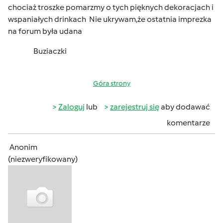
chociaż troszke pomarzmy o tych pięknych dekoracjach i
wspaniałych drinkach
Nie ukrywam,że ostatnia imprezka
na forum była udana
Buziaczki
Góra strony
Zaloguj
lub
zarejestruj się
aby dodawać
komentarze
Anonim
(niezweryfikowany)