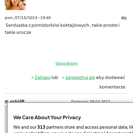
pon., 07/15/2013 - 19:40
#6
Serduszka z pomidorków koktajlowych , takie proste i
takie urocze
Góra strony
Zaloguj
lub
zarejestruj się
aby dodawać
komentarze
gabi49
Dołączył : 29.04.2011
We Care About Your Privacy
We and our
313
partners store and access personal data, li