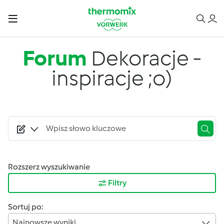
Przejdź do treści
Forum
Dekoracje -
inspiracje ;o)
Rozszerz wyszukiwanie
Filtry
Sortuj po:
Najnowsze wyniki