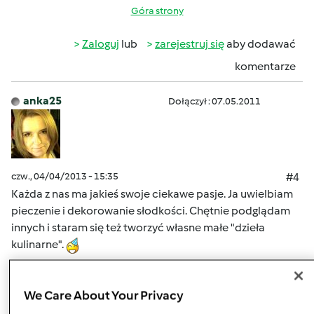
Góra strony
Zaloguj
lub
zarejestruj się
aby dodawać
komentarze
anka25
Dołączył : 07.05.2011
czw., 04/04/2013 - 15:35
#4
Każda z nas ma jakieś swoje ciekawe pasje. Ja uwielbiam
pieczenie i dekorowanie słodkości. Chętnie podglądam
innych i staram się też tworzyć własne małe "dzieła
kulinarne".
Ostatnio zaraziłam się też od mojej mamy quilingiem ;o)
We Care About Your Privacy