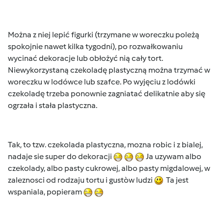
Można z niej lepić figurki (trzymane w woreczku poleżą
spokojnie nawet kilka tygodni), po rozwałkowaniu
wycinać dekoracje lub obłożyć nią cały tort.
Niewykorzystaną czekoladę plastyczną można trzymać w
woreczku w lodówce lub szafce. Po wyjęciu z lodówki
czekoladę trzeba ponownie zagniatać delikatnie aby się
ogrzała i stała plastyczna.
Tak, to tzw. czekolada plastyczna, mozna robic i z bialej,
nadaje sie super do dekoracji
Ja uzywam albo
czekolady, albo pasty cukrowej, albo pasty migdalowej, w
zaleznosci od rodzaju tortu i gustòw ludzi
Ta jest
wspaniala, popieram