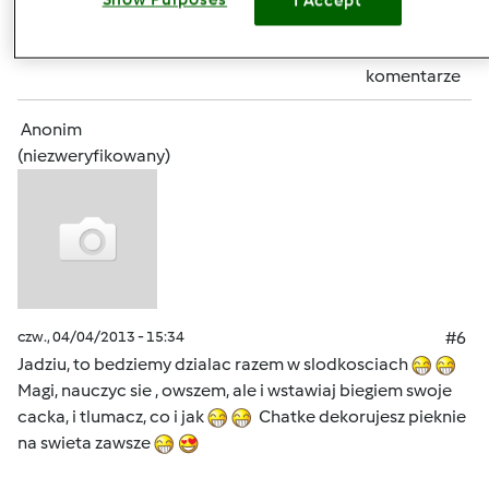
I Accept
Zaloguj
lub
zarejestruj się
aby dodawać
komentarze
Anonim
(niezweryfikowany)
czw., 04/04/2013 - 15:34
#6
Jadziu, to bedziemy dzialac razem w slodkosciach
Magi, nauczyc sie , owszem, ale i wstawiaj biegiem swoje
cacka, i tlumacz, co i jak
Chatke dekorujesz pieknie
na swieta zawsze