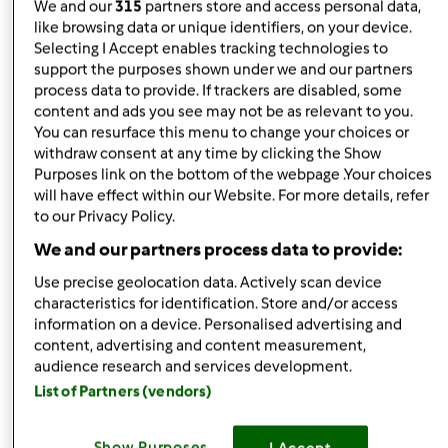
We and our
315
partners store and access personal data,
like browsing data or unique identifiers, on your device.
Góra strony
Selecting I Accept enables tracking technologies to
support the purposes shown under we and our partners
Zaloguj
lub
zarejestruj się
aby dodawać
process data to provide. If trackers are disabled, some
komentarze
content and ads you see may not be as relevant to you.
You can resurface this menu to change your choices or
withdraw consent at any time by clicking the Show
magi1 (niezweryfikowany)
Purposes link on the bottom of the webpage .Your choices
will have effect within our Website. For more details, refer
to our Privacy Policy.
We and our partners process data to provide:
Use precise geolocation data. Actively scan device
characteristics for identification. Store and/or access
information on a device. Personalised advertising and
czw., 04/04/2013 - 15:21
#5
content, advertising and content measurement,
Super pomysł
fajnie
bedzie można się czegoś
audience research and services development.
nauczyć
List of Partners (vendors)
Góra strony
Show Purposes