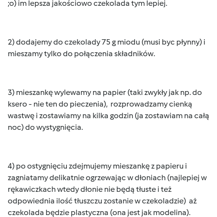
;o) im lepsza jakościowo czekolada tym lepiej.
2) dodajemy do czekolady 75 g miodu (musi byc płynny) i
mieszamy tylko do połączenia składników.
3) mieszankę wylewamy na papier (taki zwykły jak np. do
ksero - nie ten do pieczenia), rozprowadzamy cienką
wastwę i zostawiamy na kilka godzin (ja zostawiam na całą
noc) do wystygnięcia.
4) po ostygnięciu zdejmujemy mieszankę z papieru i
zagniatamy delikatnie ogrzewając w dłoniach (najlepiej w
rękawiczkach wtedy dłonie nie będą tłuste i też
odpowiednia ilość tłuszczu zostanie w czekoladzie) aż
czekolada będzie plastyczna (ona jest jak modelina).