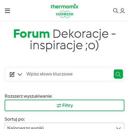
Przejdź do treści
Forum
Dekoracje -
inspiracje ;o)
Rozszerz wyszukiwanie
Filtry
Sortuj po:
Najnowsze wyniki