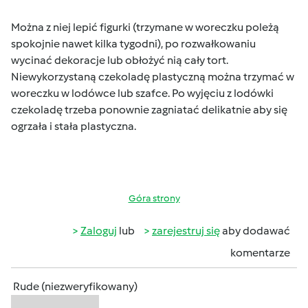
Można z niej lepić figurki (trzymane w woreczku poleżą
spokojnie nawet kilka tygodni), po rozwałkowaniu
wycinać dekoracje lub obłożyć nią cały tort.
Niewykorzystaną czekoladę plastyczną można trzymać w
woreczku w lodówce lub szafce. Po wyjęciu z lodówki
czekoladę trzeba ponownie zagniatać delikatnie aby się
ogrzała i stała plastyczna.
Góra strony
Zaloguj
lub
zarejestruj się
aby dodawać
komentarze
Rude (niezweryfikowany)