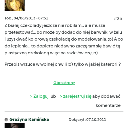
sob., 04/06/2013 - 07:51
#25
Z białej czekolady jeszcze nie robiłam... ale musze
przetestować... bo może by dodac do niej barwniki w żelu
i uzyskiwać kolorową czekoladę do modelowania. ;o) A co
do lepienia... to dopiero niedawno zaczęłam się bawić tą
plastyczną czekoladą więc na razie ćwiczę ;o)
Przepis wrzuce w wolnej chwili ;o) tylko w jakiej katerorii?
Góra strony
Zaloguj
lub
zarejestruj się
aby dodawać
komentarze
Grażyna Kamińska
Dołączył : 07.10.2011