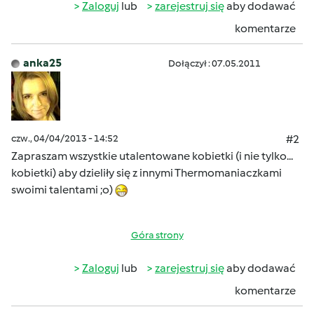
Zaloguj
lub
zarejestruj się
aby dodawać
komentarze
anka25
Dołączył : 07.05.2011
czw., 04/04/2013 - 14:52
#2
Zapraszam wszystkie utalentowane kobietki (i nie tylko...
kobietki) aby dzieliły się z innymi Thermomaniaczkami
swoimi talentami ;o)
Góra strony
Zaloguj
lub
zarejestruj się
aby dodawać
komentarze