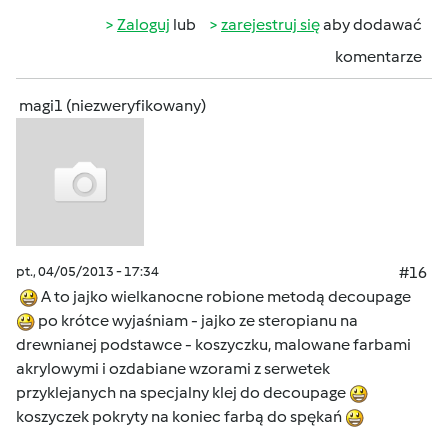
Zaloguj
lub
zarejestruj się
aby dodawać
komentarze
magi1 (niezweryfikowany)
pt., 04/05/2013 - 17:34
#16
A to jajko wielkanocne robione metodą decoupage
po krótce wyjaśniam - jajko ze steropianu na
drewnianej podstawce - koszyczku, malowane farbami
akrylowymi i ozdabiane wzorami z serwetek
przyklejanych na specjalny klej do decoupage
koszyczek pokryty na koniec farbą do spękań