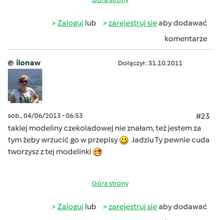
Zaloguj
lub
zarejestruj się
aby dodawać
komentarze
ilonaw
Dołączył : 31.10.2011
sob., 04/06/2013 - 06:53
#23
takiej modeliny czekoladowej nie znałam, też jestem za
tym żeby wrzucić go w przepisy
Jadziu Ty pewnie cuda
tworzysz z tej modelinki
Góra strony
Zaloguj
lub
zarejestruj się
aby dodawać