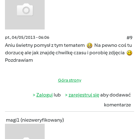
pt., 04/05/2013 - 06:06
#9
Aniu świetny pomysł z tym tematem
Na pewno coś tu
dorzucę ale jak znajdę chwilkę czasu i porobię zdjęcia
Pozdrawiam
Góra strony
Zaloguj
lub
zarejestruj się
aby dodawać
komentarze
magi1 (niezweryfikowany)