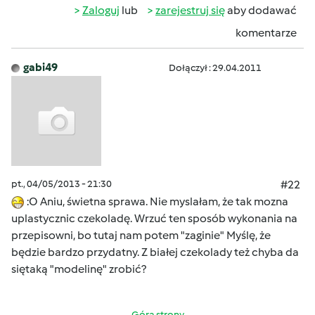
Zaloguj
lub
zarejestruj się
aby dodawać
komentarze
gabi49
Dołączył : 29.04.2011
pt., 04/05/2013 - 21:30
#22
:O Aniu, świetna sprawa. Nie myslałam, że tak mozna
uplastycznic czekoladę. Wrzuć ten sposób wykonania na
przepisowni, bo tutaj nam potem "zaginie" Myślę, że
będzie bardzo przydatny. Z białej czekolady też chyba da
siętaką "modelinę" zrobić?
Góra strony