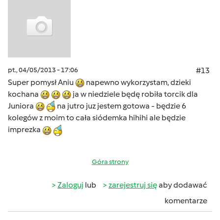
pt., 04/05/2013 - 17:06
#13
Super pomysł Aniu
napewno wykorzystam, dzieki
kochana
ja w niedziele będę robiła torcik dla
Juniora
na jutro juz jestem gotowa - będzie 6
kolegów z moim to cała siódemka hihihi ale będzie
imprezka
Góra strony
Zaloguj
lub
zarejestruj się
aby dodawać
komentarze