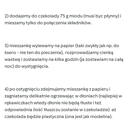
2) dodajemy do czekolady 75 g miodu (musi byc płynny) i
mieszamy tylko do połączenia składników.
3) mieszankę wylewamy na papier (taki zwykły jak np. do
ksero - nie ten do pieczenia), rozprowadzamy cienką
wastwę i zostawiamy na kilka godzin (ja zostawiam na całą
noc) do wystygnięcia.
4) po ostygnięciu zdejmujemy mieszankę z papieru i
zagniatamy delikatnie ogrzewając w dłoniach (najlepiej w
rękawiczkach wtedy dłonie nie będą tłuste i też
odpowiednia ilość tłuszczu zostanie w czekoladzie) aż
czekolada będzie plastyczna (ona jest jak modelina).