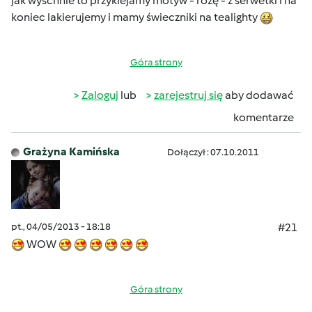
jak wyschnie to przyklejamy motyw - różę - z serwetki i na
koniec lakierujemy i mamy świeczniki na tealighty
Góra strony
Zaloguj
lub
zarejestruj się
aby dodawać
komentarze
Grażyna Kamińska
Dołączył : 07.10.2011
pt., 04/05/2013 - 18:18
#21
WOW
Góra strony