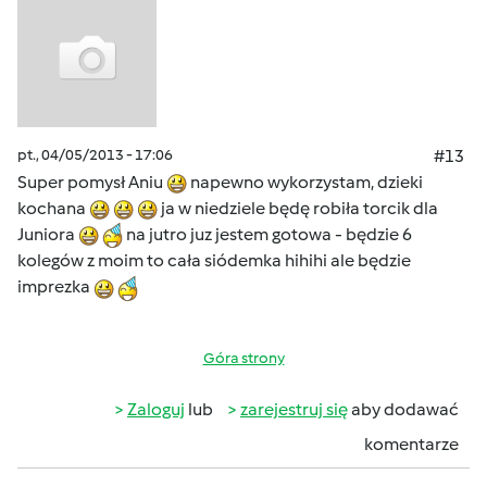
pt., 04/05/2013 - 17:06
#13
Super pomysł Aniu
napewno wykorzystam, dzieki
kochana
ja w niedziele będę robiła torcik dla
Juniora
na jutro juz jestem gotowa - będzie 6
kolegów z moim to cała siódemka hihihi ale będzie
imprezka
Góra strony
Zaloguj
lub
zarejestruj się
aby dodawać
komentarze