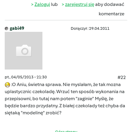
Zaloguj
lub
zarejestruj się
aby dodawać
komentarze
gabi49
Dołączył : 29.04.2011
pt., 04/05/2013 - 21:30
#22
:O Aniu, świetna sprawa. Nie myslałam, że tak mozna
uplastycznic czekoladę. Wrzuć ten sposób wykonania na
przepisowni, bo tutaj nam potem "zaginie" Myślę, że
będzie bardzo przydatny. Z białej czekolady też chyba da
siętaką "modelinę" zrobić?
Góra strony