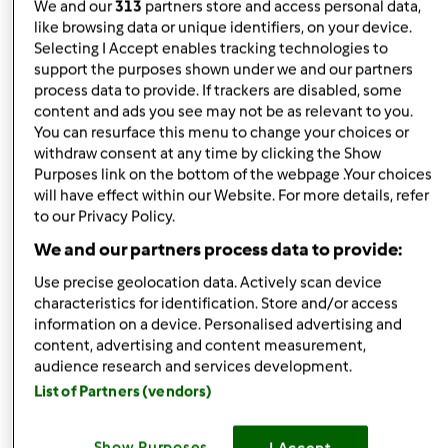
We and our
313
partners store and access personal data,
like browsing data or unique identifiers, on your device.
Góra strony
Selecting I Accept enables tracking technologies to
support the purposes shown under we and our partners
Zaloguj
lub
zarejestruj się
aby dodawać
process data to provide. If trackers are disabled, some
komentarze
content and ads you see may not be as relevant to you.
You can resurface this menu to change your choices or
withdraw consent at any time by clicking the Show
magi1 (niezweryfikowany)
Purposes link on the bottom of the webpage .Your choices
will have effect within our Website. For more details, refer
to our Privacy Policy.
We and our partners process data to provide:
Use precise geolocation data. Actively scan device
characteristics for identification. Store and/or access
information on a device. Personalised advertising and
czw., 04/04/2013 - 15:21
#5
content, advertising and content measurement,
Super pomysł
fajnie
bedzie można się czegoś
audience research and services development.
nauczyć
List of Partners (vendors)
Góra strony
Show Purposes