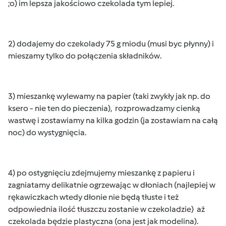
;o) im lepsza jakościowo czekolada tym lepiej.
2) dodajemy do czekolady 75 g miodu (musi byc płynny) i
mieszamy tylko do połączenia składników.
3) mieszankę wylewamy na papier (taki zwykły jak np. do
ksero - nie ten do pieczenia), rozprowadzamy cienką
wastwę i zostawiamy na kilka godzin (ja zostawiam na całą
noc) do wystygnięcia.
4) po ostygnięciu zdejmujemy mieszankę z papieru i
zagniatamy delikatnie ogrzewając w dłoniach (najlepiej w
rękawiczkach wtedy dłonie nie będą tłuste i też
odpowiednia ilość tłuszczu zostanie w czekoladzie) aż
czekolada będzie plastyczna (ona jest jak modelina).