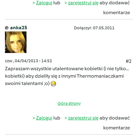
Zaloguj
lub
zarejestruj się
aby dodawać
komentarze
anka25
Dołączył : 07.05.2011
czw., 04/04/2013 - 14:52
#2
Zapraszam wszystkie utalentowane kobietki (i nie tylko...
kobietki) aby dzieliły się z innymi Thermomaniaczkami
swoimi talentami ;o)
Góra strony
Zaloguj
lub
zarejestruj się
aby dodawać
komentarze