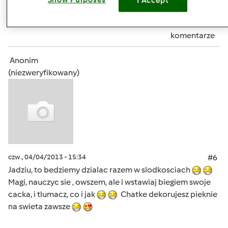
I Accept
Zaloguj
lub
zarejestruj się
aby dodawać
komentarze
Anonim
(niezweryfikowany)
czw., 04/04/2013 - 15:34
#6
Jadziu, to bedziemy dzialac razem w slodkosciach
Magi, nauczyc sie , owszem, ale i wstawiaj biegiem swoje
cacka, i tlumacz, co i jak
Chatke dekorujesz pieknie
na swieta zawsze