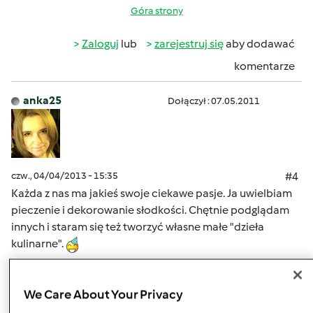
Góra strony
Zaloguj
lub
zarejestruj się
aby dodawać
komentarze
anka25
Dołączył : 07.05.2011
czw., 04/04/2013 - 15:35
#4
Każda z nas ma jakieś swoje ciekawe pasje. Ja uwielbiam
pieczenie i dekorowanie słodkości. Chętnie podglądam
innych i staram się też tworzyć własne małe "dzieła
kulinarne".
Ostatnio zaraziłam się też od mojej mamy quilingiem ;o)
We Care About Your Privacy