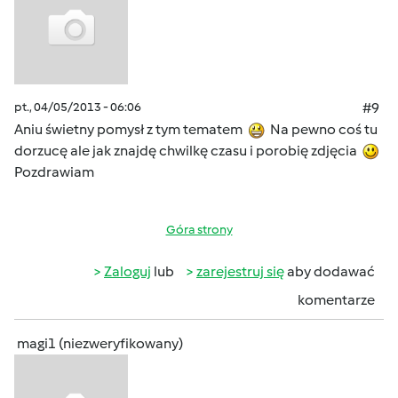
pt., 04/05/2013 - 06:06
#9
Aniu świetny pomysł z tym tematem
Na pewno coś tu
dorzucę ale jak znajdę chwilkę czasu i porobię zdjęcia
Pozdrawiam
Góra strony
Zaloguj
lub
zarejestruj się
aby dodawać
komentarze
magi1 (niezweryfikowany)