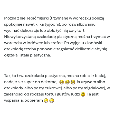
Można z niej lepić figurki (trzymane w woreczku poleżą
spokojnie nawet kilka tygodni), po rozwałkowaniu
wycinać dekoracje lub obłożyć nią cały tort.
Niewykorzystaną czekoladę plastyczną można trzymać w
woreczku w lodówce lub szafce. Po wyjęciu z lodówki
czekoladę trzeba ponownie zagniatać delikatnie aby się
ogrzała i stała plastyczna.
Tak, to tzw. czekolada plastyczna, mozna robic i z bialej,
nadaje sie super do dekoracji
Ja uzywam albo
czekolady, albo pasty cukrowej, albo pasty migdalowej, w
zaleznosci od rodzaju tortu i gustòw ludzi
Ta jest
wspaniala, popieram