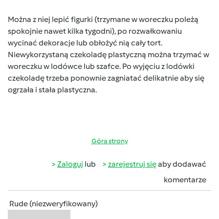
Można z niej lepić figurki (trzymane w woreczku poleżą
spokojnie nawet kilka tygodni), po rozwałkowaniu
wycinać dekoracje lub obłożyć nią cały tort.
Niewykorzystaną czekoladę plastyczną można trzymać w
woreczku w lodówce lub szafce. Po wyjęciu z lodówki
czekoladę trzeba ponownie zagniatać delikatnie aby się
ogrzała i stała plastyczna.
Góra strony
Zaloguj
lub
zarejestruj się
aby dodawać
komentarze
Rude (niezweryfikowany)