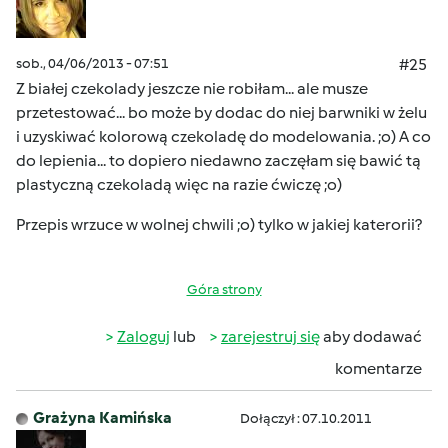
sob., 04/06/2013 - 07:51
#25
Z białej czekolady jeszcze nie robiłam... ale musze
przetestować... bo może by dodac do niej barwniki w żelu
i uzyskiwać kolorową czekoladę do modelowania. ;o) A co
do lepienia... to dopiero niedawno zaczęłam się bawić tą
plastyczną czekoladą więc na razie ćwiczę ;o)
Przepis wrzuce w wolnej chwili ;o) tylko w jakiej katerorii?
Góra strony
Zaloguj
lub
zarejestruj się
aby dodawać
komentarze
Grażyna Kamińska
Dołączył : 07.10.2011