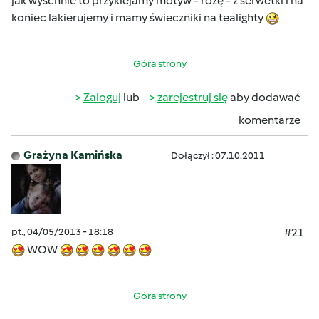
jak wyschnie to przyklejamy motyw - różę - z serwetki i na
koniec lakierujemy i mamy świeczniki na tealighty
Góra strony
Zaloguj
lub
zarejestruj się
aby dodawać
komentarze
Grażyna Kamińska
Dołączył : 07.10.2011
pt., 04/05/2013 - 18:18
#21
WOW
Góra strony