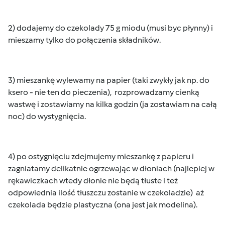
2) dodajemy do czekolady 75 g miodu (musi byc płynny) i
mieszamy tylko do połączenia składników.
3) mieszankę wylewamy na papier (taki zwykły jak np. do
ksero - nie ten do pieczenia), rozprowadzamy cienką
wastwę i zostawiamy na kilka godzin (ja zostawiam na całą
noc) do wystygnięcia.
4) po ostygnięciu zdejmujemy mieszankę z papieru i
zagniatamy delikatnie ogrzewając w dłoniach (najlepiej w
rękawiczkach wtedy dłonie nie będą tłuste i też
odpowiednia ilość tłuszczu zostanie w czekoladzie) aż
czekolada będzie plastyczna (ona jest jak modelina).