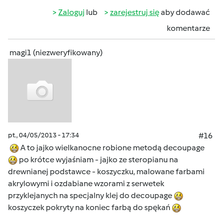
Zaloguj
lub
zarejestruj się
aby dodawać
komentarze
magi1 (niezweryfikowany)
pt., 04/05/2013 - 17:34
#16
A to jajko wielkanocne robione metodą decoupage
po krótce wyjaśniam - jajko ze steropianu na
drewnianej podstawce - koszyczku, malowane farbami
akrylowymi i ozdabiane wzorami z serwetek
przyklejanych na specjalny klej do decoupage
koszyczek pokryty na koniec farbą do spękań