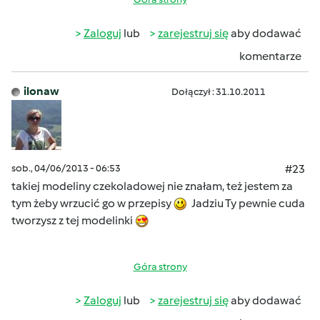
Zaloguj
lub
zarejestruj się
aby dodawać
komentarze
ilonaw
Dołączył : 31.10.2011
sob., 04/06/2013 - 06:53
#23
takiej modeliny czekoladowej nie znałam, też jestem za
tym żeby wrzucić go w przepisy
Jadziu Ty pewnie cuda
tworzysz z tej modelinki
Góra strony
Zaloguj
lub
zarejestruj się
aby dodawać