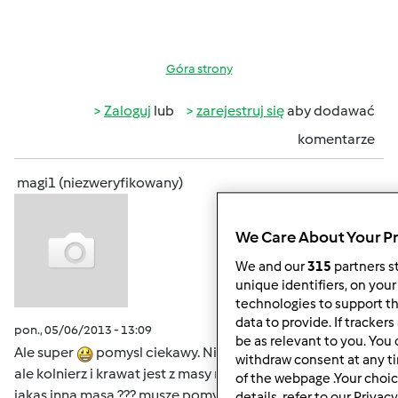
Góra strony
Zaloguj
lub
zarejestruj się
aby dodawać
komentarze
magi1 (niezweryfikowany)
We Care About Your P
We and our
315
partners st
unique identifiers, on your
technologies to support t
data to provide. If tracke
pon., 05/06/2013 - 13:09
#9
be as relevant to you. You
Ale super
pomysl ciekawy. Nie wiem czy dobrze widze
withdraw consent at any t
ale kolnierz i krawat jest z masy marshmarlow czy to jest
of the webpage .Your choic
jakas inna masa ??? musze pomyslec nad tortem
cos
details, refer to our Privacy