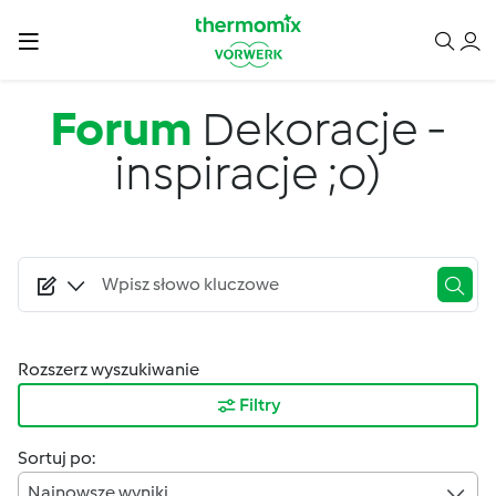
Przejdź do treści
Forum
Dekoracje -
inspiracje ;o)
Rozszerz wyszukiwanie
Filtry
Sortuj po:
Najnowsze wyniki