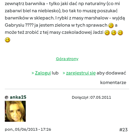
zewnątrz barwnika - tylko jaki dać np naturalny (co mi
zabarwi biel na niebiesko), bo tak to muszę poszukać
barwników w sklepach. I rybki z masy marshalow - wyjdą
Gabrysiu ???? ja jestem zielona w tych sprawach
a
może też zrobić z tej masy czekoladowej Jadzi
Góra strony
Zaloguj
lub
zarejestruj się
aby dodawać
komentarze
anka25
Dołączył : 07.05.2011
pon., 05/06/2013 - 17:26
#23