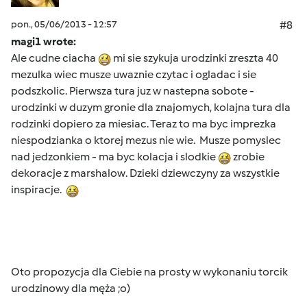
pon., 05/06/2013 - 12:57
#8
magi1 wrote:
Ale cudne ciacha
mi sie szykuja urodzinki zreszta 40
mezulka wiec musze uwaznie czytac i ogladac i sie
podszkolic. Pierwsza tura juz w nastepna sobote -
urodzinki w duzym gronie dla znajomych, kolajna tura dla
rodzinki dopiero za miesiac. Teraz to ma byc imprezka
niespodzianka o ktorej mezus nie wie. Musze pomyslec
nad jedzonkiem - ma byc kolacja i slodkie
zrobie
dekoracje z marshalow. Dzieki dziewczyny za wszystkie
inspiracje.
Oto propozycja dla Ciebie na prosty w wykonaniu torcik
urodzinowy dla męża ;o)