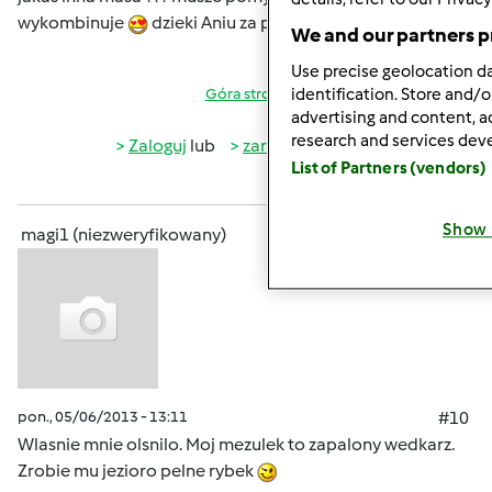
wykombinuje
dzieki Aniu za pomysl.
We and our partners p
Use precise geolocation dat
identification. Store and/
Góra strony
advertising and content, 
research and services de
Zaloguj
lub
zarejestruj się
aby dodawać
List of Partners (vendors)
komentarze
Show 
magi1 (niezweryfikowany)
pon., 05/06/2013 - 13:11
#10
Wlasnie mnie olsnilo. Moj mezulek to zapalony wedkarz.
Zrobie mu jezioro pelne rybek