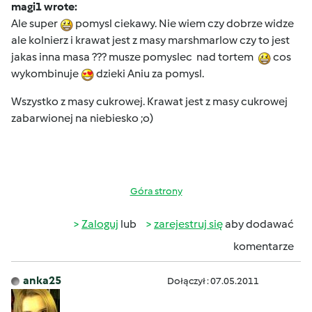
magi1 wrote:
Ale super
pomysl ciekawy. Nie wiem czy dobrze widze
ale kolnierz i krawat jest z masy marshmarlow czy to jest
jakas inna masa ??? musze pomyslec nad tortem
cos
wykombinuje
dzieki Aniu za pomysl.
Wszystko z masy cukrowej. Krawat jest z masy cukrowej
zabarwionej na niebiesko ;o)
Góra strony
Zaloguj
lub
zarejestruj się
aby dodawać
komentarze
anka25
Dołączył : 07.05.2011