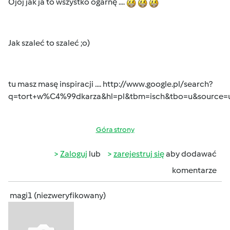
Ojoj jak ja to wszystko ogarnę ....
Jak szaleć to szaleć ;o)
tu masz masę inspiracji ....
http://www.google.pl/search?
q=tort+w%C4%99dkarza&hl=pl&tbm=isch&tbo=u&source
Góra strony
Zaloguj
lub
zarejestruj się
aby dodawać
komentarze
magi1 (niezweryfikowany)