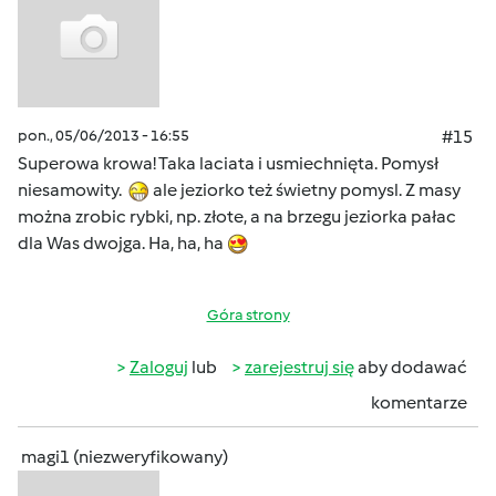
pon., 05/06/2013 - 16:55
#15
Superowa krowa! Taka laciata i usmiechnięta. Pomysł
niesamowity.
ale jeziorko też świetny pomysl. Z masy
można zrobic rybki, np. złote, a na brzegu jeziorka pałac
dla Was dwojga. Ha, ha, ha
Góra strony
Zaloguj
lub
zarejestruj się
aby dodawać
komentarze
magi1 (niezweryfikowany)