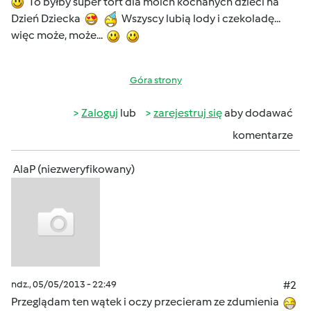
To byłby super tort dla moich kochanych dzieci na
Dzień Dziecka
Wszyscy lubią lody i czekoladę...
więc może, może...
Góra strony
Zaloguj
lub
zarejestruj się
aby dodawać
komentarze
AlaP (niezweryfikowany)
ndz., 05/05/2013 - 22:49
#2
Przeglądam ten wątek i oczy przecieram ze zdumienia