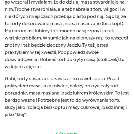
go wczoraj i myślałam, że do dzisiaj masa stwardnieje na
nim. Troche stwardniała, ale też nabrała z toru wilgoci i w
niektórych miejsczach przebija ciasto pod nią. Sądzę, że
te torty dekorowane masą , nie są nasączane (biszkopt).
My natomiast lubimy tort mocno nasączony i ja tak
właśnie zrobiłam. W sumie jak na pierwszy raz , to wyszedł
znośny. I tak będzie zjedzony. Jadziu, Ty też jesteś
praktykiem w tej kwestii. Podpowiedz swoje
doswiadczenia . Robiłaś tort pokryty masą (stoliczek).Tu
wklejam zdjęcia :
Gabi, torty nasacza sie zawsze i to nawet sporo. Przed
pokryciem masa, jakakolwiek, nalezy pokryc caly tort,
porzadnie, masa maslana, badz lukrem kròlewskim. To jest
bardzo wazne ! Potrzebne jest to do wyròwnania tortu,
sluzy jako izolacja biszkoptu i masy cukrowej, badz innej, i
jako "klej".
Góra strony