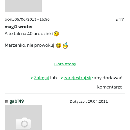
pon., 05/06/2013 - 16:56
#17
magi1 wrote:
A te tak na 40 urodzinki
Marzenko, nie prowokuj
Góra strony
Zaloguj
lub
zarejestruj się
aby dodawać
komentarze
gabi49
Dołączył : 29.04.2011