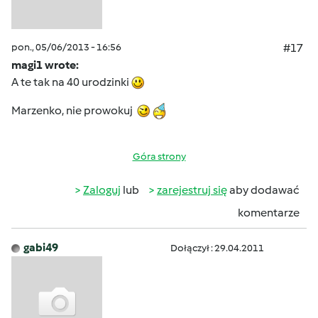
pon., 05/06/2013 - 16:56
#17
magi1 wrote:
A te tak na 40 urodzinki
Marzenko, nie prowokuj
Góra strony
Zaloguj
lub
zarejestruj się
aby dodawać
komentarze
gabi49
Dołączył : 29.04.2011