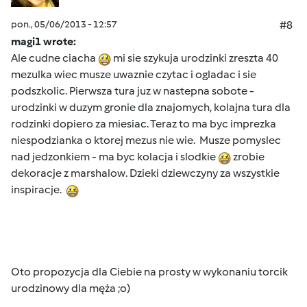
pon., 05/06/2013 - 12:57
#8
magi1 wrote:
Ale cudne ciacha
mi sie szykuja urodzinki zreszta 40
mezulka wiec musze uwaznie czytac i ogladac i sie
podszkolic. Pierwsza tura juz w nastepna sobote -
urodzinki w duzym gronie dla znajomych, kolajna tura dla
rodzinki dopiero za miesiac. Teraz to ma byc imprezka
niespodzianka o ktorej mezus nie wie. Musze pomyslec
nad jedzonkiem - ma byc kolacja i slodkie
zrobie
dekoracje z marshalow. Dzieki dziewczyny za wszystkie
inspiracje.
Oto propozycja dla Ciebie na prosty w wykonaniu torcik
urodzinowy dla męża ;o)