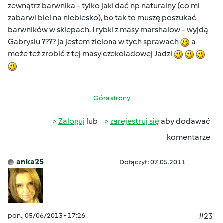
zewnątrz barwnika - tylko jaki dać np naturalny (co mi
zabarwi biel na niebiesko), bo tak to muszę poszukać
barwników w sklepach. I rybki z masy marshalow - wyjdą
Gabrysiu ???? ja jestem zielona w tych sprawach
a
może też zrobić z tej masy czekoladowej Jadzi
Góra strony
Zaloguj
lub
zarejestruj się
aby dodawać
komentarze
anka25
Dołączył : 07.05.2011
pon., 05/06/2013 - 17:26
#23