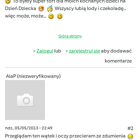
To byłby super tort dla moich kochanych dzieci na
Dzień Dziecka
Wszyscy lubią lody i czekoladę...
więc może, może...
Góra strony
Zaloguj
lub
zarejestruj się
aby dodawać
komentarze
AlaP (niezweryfikowany)
ndz., 05/05/2013 - 22:49
#2
Przeglądam ten wątek i oczy przecieram ze zdumienia