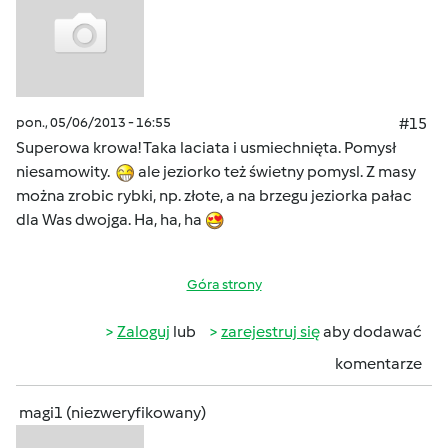
pon., 05/06/2013 - 16:55
#15
Superowa krowa! Taka laciata i usmiechnięta. Pomysł
niesamowity.
ale jeziorko też świetny pomysl. Z masy
można zrobic rybki, np. złote, a na brzegu jeziorka pałac
dla Was dwojga. Ha, ha, ha
Góra strony
Zaloguj
lub
zarejestruj się
aby dodawać
komentarze
magi1 (niezweryfikowany)