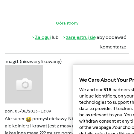
Góra strony
Zaloguj
lub
zarejestruj się
aby dodawać
komentarze
magi1 (niezweryfikowany)
We Care About Your P
We and our
315
partners st
unique identifiers, on your
technologies to support t
data to provide. If tracke
pon., 05/06/2013 - 13:09
#9
be as relevant to you. You
Ale super
pomysl ciekawy. Nie wiem czy dobrze widze
withdraw consent at any t
ale kolnierz i krawat jest z masy marshmarlow czy to jest
of the webpage .Your choic
jakas inna masa ??? musze pomyslec nad tortem
cos
details, refer to our Privacy