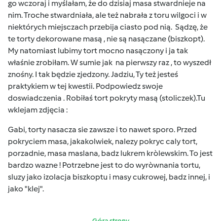
go wczoraj i myślałam, że do dzisiaj masa stwardnieje na
nim. Troche stwardniała, ale też nabrała z toru wilgoci i w
niektórych miejsczach przebija ciasto pod nią. Sądzę, że
te torty dekorowane masą , nie są nasączane (biszkopt).
My natomiast lubimy tort mocno nasączony i ja tak
właśnie zrobiłam. W sumie jak na pierwszy raz , to wyszedł
znośny. I tak będzie zjedzony. Jadziu, Ty też jesteś
praktykiem w tej kwestii. Podpowiedz swoje
doswiadczenia . Robiłaś tort pokryty masą (stoliczek).Tu
wklejam zdjęcia :
Gabi, torty nasacza sie zawsze i to nawet sporo. Przed
pokryciem masa, jakakolwiek, nalezy pokryc caly tort,
porzadnie, masa maslana, badz lukrem kròlewskim. To jest
bardzo wazne ! Potrzebne jest to do wyròwnania tortu,
sluzy jako izolacja biszkoptu i masy cukrowej, badz innej, i
jako "klej".
Góra strony