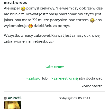
magi1 wrote:
Ale super
pomysl ciekawy. Nie wiem czy dobrze widze
ale kolnierz i krawat jest z masy marshmarlow czy to jest
jakas inna masa ??? musze pomyslec nad tortem
cos
wykombinuje
dzieki Aniu za pomysl.
Wszystko z masy cukrowej. Krawat jest z masy cukrowej
zabarwionej na niebiesko ;o)
Góra strony
Zaloguj
lub
zarejestruj się
aby dodawać
komentarze
anka25
Dołączył : 07.05.2011