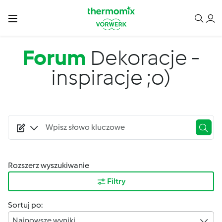
Przejdź do treści
Forum
Dekoracje -
inspiracje ;o)
Rozszerz wyszukiwanie
Filtry
Sortuj po:
Najnowsze wyniki