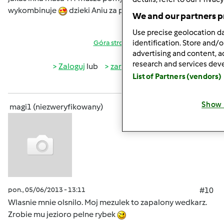
wykombinuje
dzieki Aniu za pomysl.
We and our partners p
Use precise geolocation dat
identification. Store and/
Góra strony
advertising and content, 
research and services de
Zaloguj
lub
zarejestruj się
aby dodawać
List of Partners (vendors)
komentarze
Show 
magi1 (niezweryfikowany)
pon., 05/06/2013 - 13:11
#10
Wlasnie mnie olsnilo. Moj mezulek to zapalony wedkarz.
Zrobie mu jezioro pelne rybek