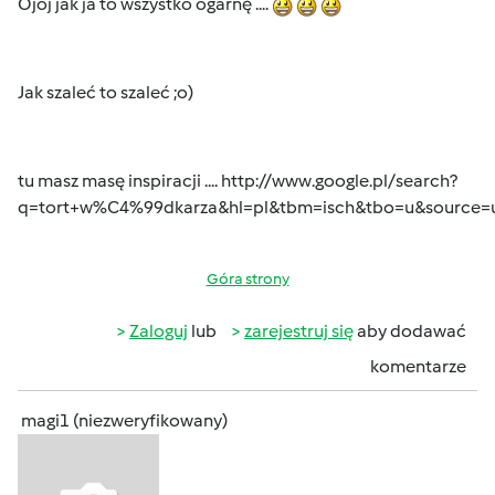
Ojoj jak ja to wszystko ogarnę ....
Jak szaleć to szaleć ;o)
tu masz masę inspiracji ....
http://www.google.pl/search?
q=tort+w%C4%99dkarza&hl=pl&tbm=isch&tbo=u&source
Góra strony
Zaloguj
lub
zarejestruj się
aby dodawać
komentarze
magi1 (niezweryfikowany)