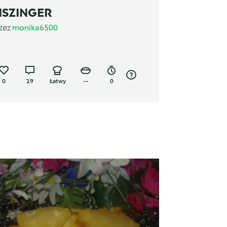
ISZINGER
zez
monika6500
0
19
Łatwy
--
0