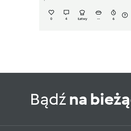
0
4
Łatwy
--
6
Bądź
na bież