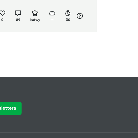
0
89
Łatwy
--
30
slettera