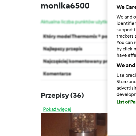
monika6500
We Care
We and 
Aktualna liczba punktów użytkownika: 7377
identifie
support t
trackers 
Który model Thermomix ® posiadasz?
You can r
Najlepszy przepis
by clicki
have effe
Najczęściej komentowany przepis
We and 
Komentarze
Use preci
Store and
advertis
Przepisy
(36)
develop
List of P
Pokaż więcej