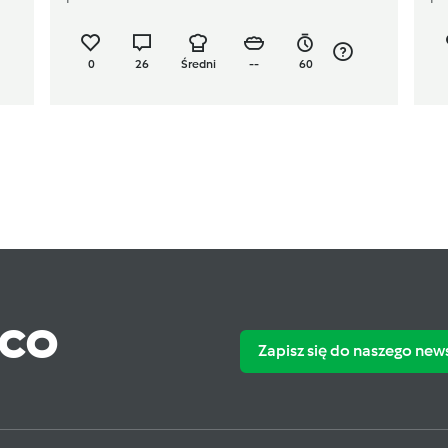
0
26
Średni
--
60
ąco
Zapisz się do naszego new