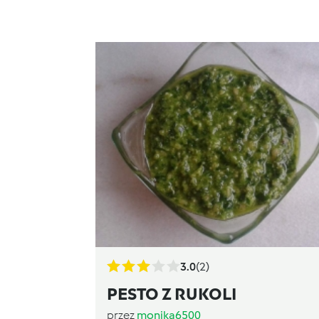
3.0
(2)
PESTO Z RUKOLI
przez
monika6500