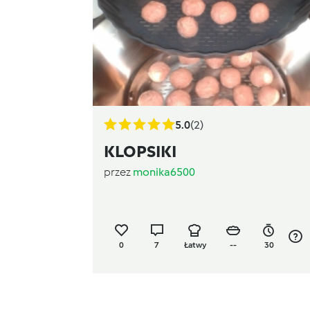
5.0
(2)
KLOPSIKI
przez
monika6500
0
7
Łatwy
--
30