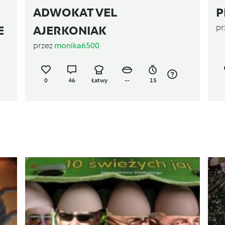
ADWOKAT VEL
P
pr
E
AJERKONIAK
przez
monika6500
0
46
Łatwy
--
15