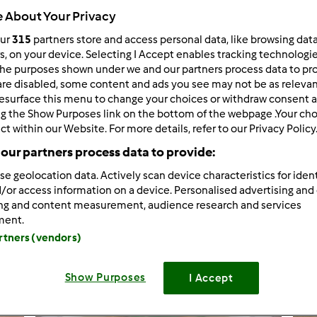
 About Your Privacy
our
315
partners store and access personal data, like browsing dat
rs, on your device. Selecting I Accept enables tracking technologi
he purposes shown under we and our partners process data to prov
are disabled, some content and ads you see may not be as relevan
Thermomix ® TM 21
esurface this menu to change your choices or withdraw consent a
ŚWIĄTECZNE MAK
ng the Show Purposes link on the bottom of the webpage .Your choi
ct within our Website. For more details, refer to our Privacy Policy
ZUPA KOPERKOWA 
our partners process data to provide:
409
se geolocation data. Actively scan device characteristics for ident
/or access information on a device. Personalised advertising and
ing and content measurement, audience research and services
Dodaj nowy p
ment.
artners (vendors)
Show Purposes
I Accept