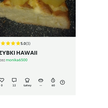
5.0
(3)
ZYBKI HAWAII
zez
monika6500
0
12
Łatwy
--
60