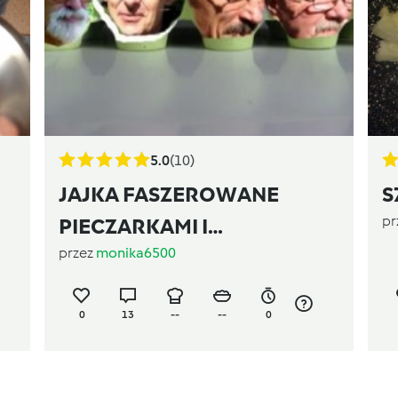
5.0
(10)
JAJKA FASZEROWANE
S
pr
PIECZARKAMI I
przez
monika6500
SŁONECZNIKIEM
0
13
--
--
0