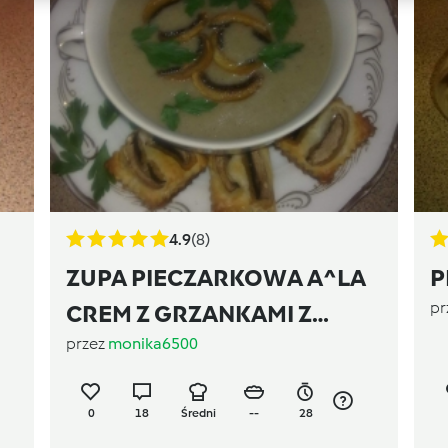
4.9
(8)
ZUPA PIECZARKOWA A^LA
P
pr
CREM Z GRZANKAMI Z
przez
monika6500
CIASTA FRANCUSKIEGO
0
18
Średni
--
28