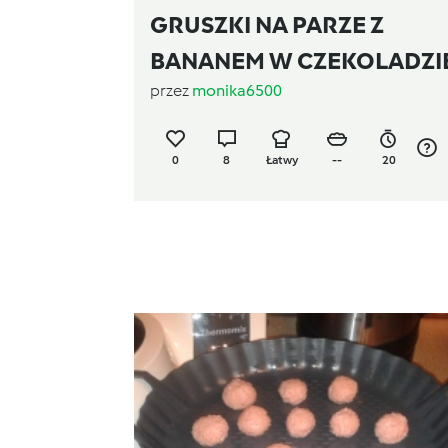
GRUSZKI NA PARZE Z
BANANEM W CZEKOLADZI
przez
monika6500
0
8
Łatwy
--
20