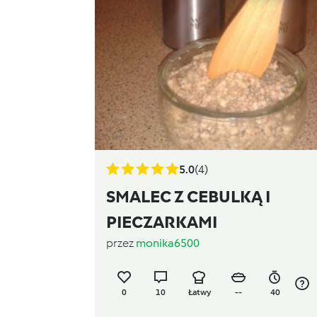
5.0
(4)
SMALEC Z CEBULKĄ I
PIECZARKAMI
przez
monika6500
0
10
Łatwy
--
40