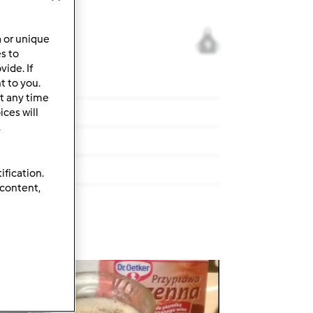
a or unique
9
es to
ide. If
t to you.
t any time
ÓWKI
ces will
.
Z RYŻEM
ification.
 content,
rzepis