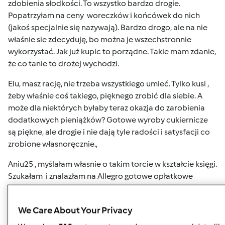
zdobienia słodkości. To wszystko bardzo drogie.
Popatrzyłam na ceny woreczków i końcówek do nich
(jakoś specjalnie się nazywają). Bardzo drogo, ale na nie
właśnie sie zdecyduję, bo można je wszechstronnie
wykorzystać. Jak już kupic to porządne. Takie mam zdanie,
że co tanie to drożej wychodzi.
Elu, masz rację, nie trzeba wszystkiego umieć. Tylko kusi ,
żeby właśnie coś takiego, pięknego zrobić dla siebie. A
może dla niektórych byłaby teraz okazja do zarobienia
dodatkowych pieniążków? Gotowe wyroby cukiernicze
są piękne, ale drogie i nie dają tyle radości i satysfacji co
zrobione własnoręcznie.,
Aniu25 , myślałam własnie o takim torcie w kształcie księgi.
Szukałam i znalazłam na Allegro gotowe opłatkowe
dekoracje z modlitwą i motywami I Komunii Św. Wydaje
mi się , że zrobienia tortu przy ich użyciu będzie łatwe. TM
We Care About Your Privacy
zrobi mi ciasto biszkoptowe i kremy, a ja to połączę i na
krem położę opłatkową dekorację. Tak juz to sobie