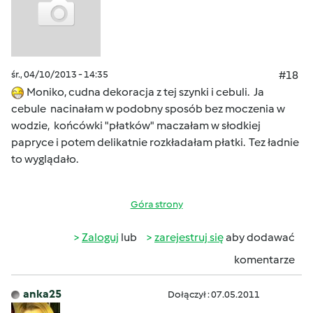
śr., 04/10/2013 - 14:35
#18
Moniko, cudna dekoracja z tej szynki i cebuli. Ja
cebule nacinałam w podobny sposób bez moczenia w
wodzie, końcówki "płatków" maczałam w słodkiej
papryce i potem delikatnie rozkładałam płatki. Tez ładnie
to wyglądało.
Góra strony
Zaloguj
lub
zarejestruj się
aby dodawać
komentarze
anka25
Dołączył : 07.05.2011