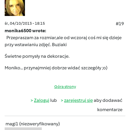
śr., 04/10/2013 - 18:15
#19
monika6500 wrote:
Przepraszam za rozmiar,ale od wczoraj coś mi się dzieje
przy wstawianiu zdjęć.
Buziaki
Świetne pomysły na dekoracje.
Moniko... przynajmniej dobrze widać szczegóły ;o)
Góra strony
Zaloguj
lub
zarejestruj się
aby dodawać
komentarze
magi1 (niezweryfikowany)