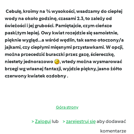
Cebulę, kroimy na ¾ wysokości, wsadzamy do ciepłej
wody na około godzinę, czasami 2.3, to zależy od
świeżości i jej grubości. Pamiętajcie, czym cieńsze
paski,tym lepiej.
Owy kwiat rozejdzie się samoistnie,
pięknie wygląd...a wśród wędlin, tak samo otoczony/a
jajkami, czy ciepłymi mięsnymi przystawkami. W opcji,
można przecedzić buraczki przez gazę, ściereczkę,
niestety jednorazowo
, wtedy można wysmarować
brzegi wg własnej fantazji, wyjdzie piękny, jasno żółto
czerwony kwiatek ozdobny .
Góra strony
Zaloguj
lub
zarejestruj się
aby dodawać
komentarze