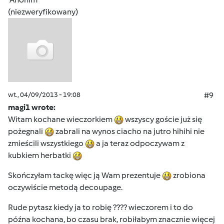
(niezweryfikowany)
wt., 04/09/2013 - 19:08
#9
magi1 wrote:
Witam kochane wieczorkiem
wszyscy goście już się
pożegnali
zabrali na wynos ciacho na jutro hihihi nie
zmieścili wszystkiego
a ja teraz odpoczywam z
kubkiem herbatki
Skończyłam tackę więc ją Wam prezentuje
zrobiona
oczywiście metodą decoupage.
Rude pytasz kiedy ja to robię ???? wieczorem i to do
późna kochana, bo czasu brak, robiłabym znacznie więcej