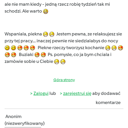
ale nie mam kiedy - jedną rzecz robię tydzień tak mi
schodzi. Ale warto
Wspaniala, piekna
Jestem pewna, ze relaksujesz sie
przy tej pracy.... inaczej pewnie nie siedzialabys do nocy
Piekne rzeczy tworzysz kochanie
Buziaki
Ps. pomysle, co ja bym chciala i
zamòwie sobie u Ciebie
Góra strony
Zaloguj
lub
zarejestruj się
aby dodawać
komentarze
Anonim
(niezweryfikowany)