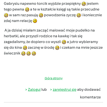
Gabrysiu napewno torcik wyjdzie przepiękny
jestem
tego pewna
a te w kształcie księgi są takie przecudne
w sam raz pasują
powodzenia zyczę
i koniecznie
zdaj nam relację
A ja dzisiaj miałam zacząć malować moje pudelko na
herbatki, ale przyszli rodzice na kawkę i tak się
zagadalismy, że dopiero co wyszli
a jutro wybieramy
się do kina
zacznę w środę
i czekam na mnie jeszcze
świecznik
Góra strony
Zaloguj
lub
zarejestruj się
aby dodawać
komentarze