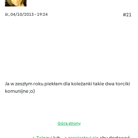
śr., 04/10/2013 - 19:24
#21
Ja w zeszłym roku piekłam dla koleżanki takie dwa torciki
komunijne ;o)
Góra strony
Zaloguj
lub
zarejestruj się
aby dodawać