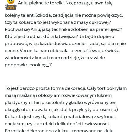
Aniu, piękne te torciki. No, proszę , ujawnił się
kolejny talent. Szkoda, ze zdjęcia nie można powiększyć.
Czy ta kokarda to jest wykonana z masy cukrowej?
Pochwal się Aniu, jaką technike zdobieniea preferujesz?
Która jest trudna, która łatwiejsza? Ja będę dopiero
próbować, więc każde doświadczenie i rada , są dla mnie
cenne. Veronika nam obiecała przenieść swoje świeże
wiadomości z kursu i mam nadzieję, że tez wiele
podpowie. :cooking_7
To jest bardzo prosta forma dekoracji. Cały tort pokryłam
masą maślaną i obłożyłam rozwałkowanym lukrem
plastycznym. Ten prostokątny gładko wyrównany ten
okrągły uformowałam jak stolik przykryty obrusem ;o)
Kokarda jest zwykłą kokardą materiałową z szyfonu...
chciałam uzyskać efekt delikatności i zwiewności.
Pozostałe dekoracje są z lukru - mocowane na kleju