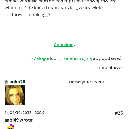
cenne. Veronika nam obiecała przenieść swoje świeże
wiadomości z kursu i mam nadzieję, że tez wiele
podpowie. :cooking_7
Góra strony
Zaloguj
lub
zarejestruj się
aby dodawać
komentarze
anka25
Dołączył : 07.05.2011
śr., 04/10/2013 - 20:19
#23
gabi49 wrote: