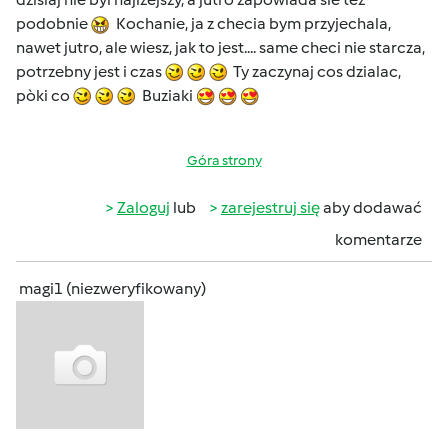
podobnie
Kochanie, ja z checia bym przyjechala,
nawet jutro, ale wiesz, jak to jest.... same checi nie starcza,
potrzebny jest i czas
Ty zaczynaj cos dzialac,
pòki co
Buziaki
Góra strony
Zaloguj
lub
zarejestruj się
aby dodawać
komentarze
magi1 (niezweryfikowany)