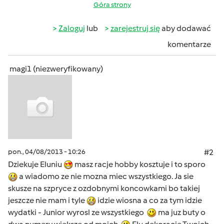
Góra strony
Zaloguj
lub
zarejestruj się
aby dodawać
komentarze
magi1 (niezweryfikowany)
pon., 04/08/2013 - 10:26
#2
Dziekuje Eluniu
masz racje hobby kosztuje i to sporo
a wiadomo ze nie mozna miec wszystkiego. Ja sie
skusze na szpryce z ozdobnymi koncowkami bo takiej
jeszcze nie mam i tyle
idzie wiosna a co za tym idzie
wydatki - Junior wyrosl ze wszystkiego
ma juz buty o