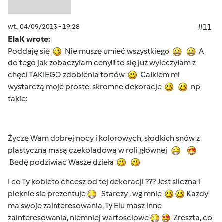
wt., 04/09/2013 - 19:28
#11
ElaK wrote:
Poddaję się
Nie muszę umieć wszystkiego
A
do tego jak zobaczyłam ceny!!! to się już wyleczyłam z
chęci TAKIEGO zdobienia tortów
Całkiem mi
wystarczą moje proste, skromne dekoracje
np
takie:
Życzę Wam dobrej nocy i kolorowych, słodkich snów z
plastyczną masą czekoladową w roli głównej
Będę podziwiać Wasze dzieła
I co Ty kobieto chcesz od tej dekoracji ??? Jest sliczna i
pieknie sie prezentuje
Starczy , wg mnie
Kazdy
ma swoje zainteresowania, Ty Elu masz inne
zainteresowania, niemniej wartosciowe
Zreszta, co