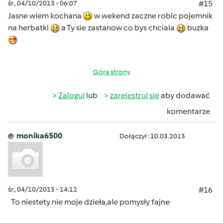
śr., 04/10/2013 - 06:07
#15
Jasne wiem kochana
w wekend zaczne robic pojemnik
na herbatki
a Ty sie zastanow co bys chciala
buzka
Góra strony
Zaloguj
lub
zarejestruj się
aby dodawać
komentarze
monika6500
Dołączył : 10.03.2013
śr., 04/10/2013 - 14:12
#16
To niestety nie moje dzieła,ale pomysły fajne