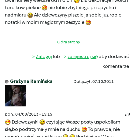
dwa numery wieksze od moich
Elu dekoracje Twoich
torcikow piekne
nie lubie zbytniego przepychu i
nadmiaru
Ale dziewczyny piszcie ja sobie juz robie
notatki w moim magicznym zeszycie
Góra strony
Zaloguj
lub
zarejestruj się
aby dodawać
komentarze
Grażyna Kamińska
Dołączył : 07.10.2011
pon., 04/08/2013 - 15:15
#3
Dziewczynki
czytając Wasze posty uspokoiłam
się,bo podtrzymały mnie na duchu
To prawda, nie
muszę umieć wszystkiego
Podziwiam Wasze