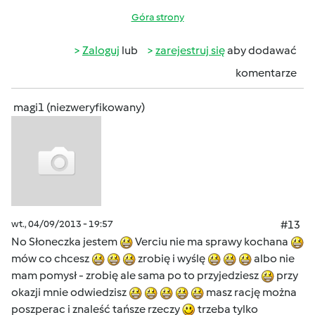
Góra strony
Zaloguj
lub
zarejestruj się
aby dodawać
komentarze
magi1 (niezweryfikowany)
wt., 04/09/2013 - 19:57
#13
No Słoneczka jestem
Verciu nie ma sprawy kochana
mów co chcesz
zrobię i wyślę
albo nie
mam pomysł - zrobię ale sama po to przyjedziesz
przy
okazji mnie odwiedzisz
masz rację można
poszperac i znaleść tańsze rzeczy
trzeba tylko