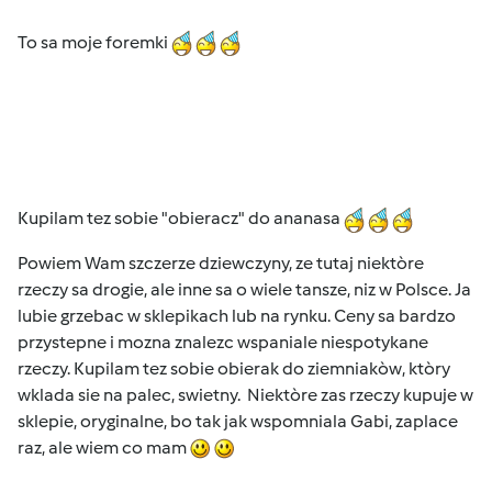
To sa moje foremki
Kupilam tez sobie "obieracz" do ananasa
Powiem Wam szczerze dziewczyny, ze tutaj niektòre
rzeczy sa drogie, ale inne sa o wiele tansze, niz w Polsce. Ja
lubie grzebac w sklepikach lub na rynku. Ceny sa bardzo
przystepne i mozna znalezc wspaniale niespotykane
rzeczy. Kupilam tez sobie obierak do ziemniakòw, ktòry
wklada sie na palec, swietny. Niektòre zas rzeczy kupuje w
sklepie, oryginalne, bo tak jak wspomniala Gabi, zaplace
raz, ale wiem co mam