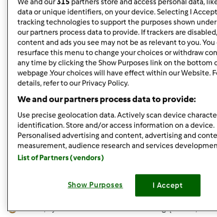
We and our
315
partners store and access personal data, lik
zaplanowałam. Co mi wyjdzie? Zrobię próbę i podzielę się
data or unique identifiers, on your device. Selecting I Accep
tracking technologies to support the purposes shown unde
z Wami komentarzem.
our partners process data to provide. If trackers are disable
content and ads you see may not be as relevant to you. You
resurface this menu to change your choices or withdraw con
Góra strony
any time by clicking the Show Purposes link on the bottom 
webpage .Your choices will have effect within our Website. 
Zaloguj
lub
zarejestruj się
aby dodawać
details, refer to our Privacy Policy.
komentarze
We and our partners process data to provide:
Use precise geolocation data. Actively scan device character
gabi49
Dołączył : 29.04.2011
identification. Store and/or access information on a device.
Personalised advertising and content, advertising and cont
measurement, audience research and services developmen
List of Partners (vendors)
Show Purposes
I Accept
pon., 04/08/2013 - 18:22
#5
Aniu25 , byłam na stronce "tortowni". Pooglądałam , ale