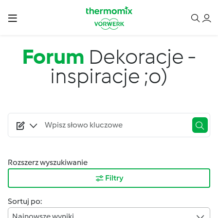
Przejdź do treści
Forum
Dekoracje -
inspiracje ;o)
Rozszerz wyszukiwanie
Filtry
Sortuj po:
Najnowsze wyniki