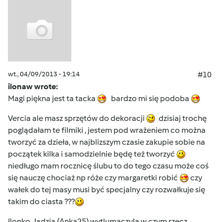
wt., 04/09/2013 - 19:14
#10
ilonaw wrote:
Magi piękna jest ta tacka
bardzo mi się podoba
Vercia ale masz sprzętów do dekoracji
dzisiaj trochę
poglądałam te filmiki , jestem pod wrażeniem co można
tworzyć za dzieła, w najblizszym czasie zakupie sobie na
początek kilka i samodzielnie będę też tworzyć
niedługo mam rocznicę ślubu to do tego czasu może coś
się nauczę chociaż np róże czy margaretki robić
czy
wałek do tej masy musi być specjalny czy rozwałkuje się
takim do ciasta ???
Ilonko, Jadzia (Anka25) wytlumaczyla w czym rzecz,