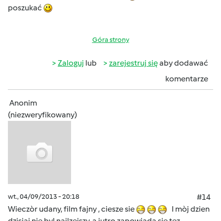
poszukać
Góra strony
Zaloguj
lub
zarejestruj się
aby dodawać
komentarze
Anonim
(niezweryfikowany)
wt., 04/09/2013 - 20:18
#14
Wieczòr udany, film fajny , ciesze sie
I mòj dzien
dzisiaj nie byl najlzejszy, a jutro zapowiada sie tez