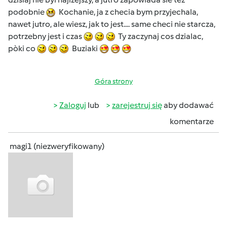
podobnie
Kochanie, ja z checia bym przyjechala,
nawet jutro, ale wiesz, jak to jest.... same checi nie starcza,
potrzebny jest i czas
Ty zaczynaj cos dzialac,
pòki co
Buziaki
Góra strony
Zaloguj
lub
zarejestruj się
aby dodawać
komentarze
magi1 (niezweryfikowany)