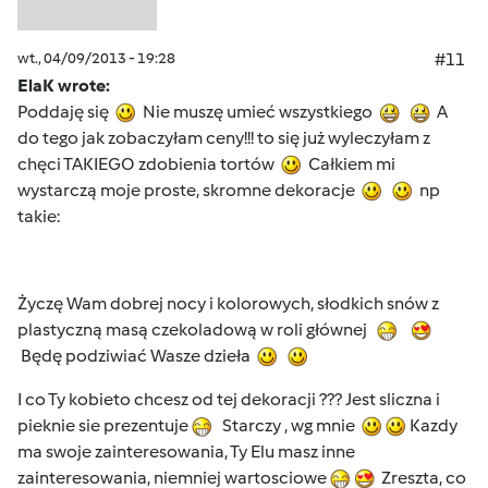
wt., 04/09/2013 - 19:28
#11
ElaK wrote:
Poddaję się
Nie muszę umieć wszystkiego
A
do tego jak zobaczyłam ceny!!! to się już wyleczyłam z
chęci TAKIEGO zdobienia tortów
Całkiem mi
wystarczą moje proste, skromne dekoracje
np
takie:
Życzę Wam dobrej nocy i kolorowych, słodkich snów z
plastyczną masą czekoladową w roli głównej
Będę podziwiać Wasze dzieła
I co Ty kobieto chcesz od tej dekoracji ??? Jest sliczna i
pieknie sie prezentuje
Starczy , wg mnie
Kazdy
ma swoje zainteresowania, Ty Elu masz inne
zainteresowania, niemniej wartosciowe
Zreszta, co