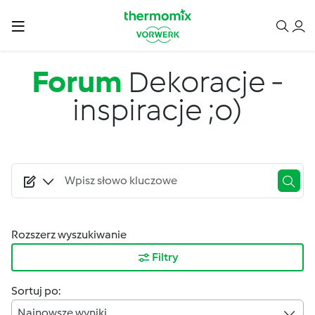
Przejdź do treści
Forum
Dekoracje -
inspiracje ;o)
Rozszerz wyszukiwanie
Filtry
Sortuj po:
Najnowsze wyniki