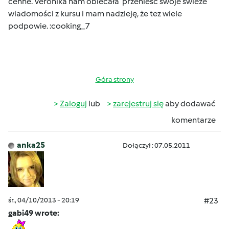
cenne. Veronika nam obiecała przenieść swoje świeże
wiadomości z kursu i mam nadzieję, że tez wiele
podpowie. :cooking_7
Góra strony
Zaloguj
lub
zarejestruj się
aby dodawać
komentarze
anka25
Dołączył : 07.05.2011
śr., 04/10/2013 - 20:19
#23
gabi49 wrote: