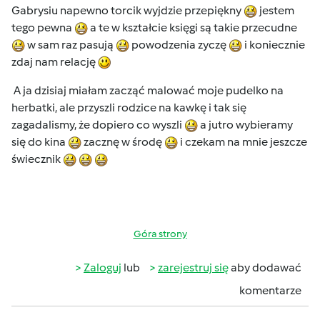
Gabrysiu napewno torcik wyjdzie przepiękny
jestem
tego pewna
a te w kształcie księgi są takie przecudne
w sam raz pasują
powodzenia zyczę
i koniecznie
zdaj nam relację
A ja dzisiaj miałam zacząć malować moje pudelko na
herbatki, ale przyszli rodzice na kawkę i tak się
zagadalismy, że dopiero co wyszli
a jutro wybieramy
się do kina
zacznę w środę
i czekam na mnie jeszcze
świecznik
Góra strony
Zaloguj
lub
zarejestruj się
aby dodawać
komentarze