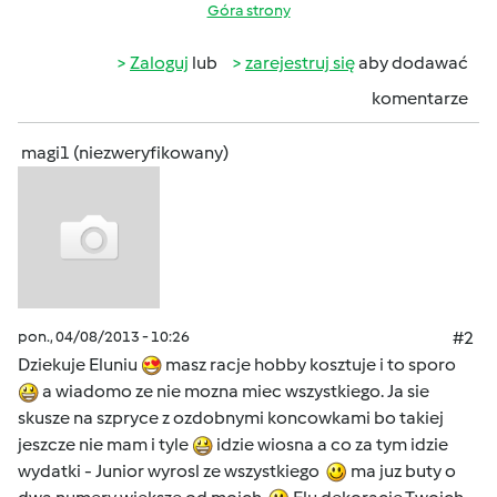
Góra strony
Zaloguj
lub
zarejestruj się
aby dodawać
komentarze
magi1 (niezweryfikowany)
pon., 04/08/2013 - 10:26
#2
Dziekuje Eluniu
masz racje hobby kosztuje i to sporo
a wiadomo ze nie mozna miec wszystkiego. Ja sie
skusze na szpryce z ozdobnymi koncowkami bo takiej
jeszcze nie mam i tyle
idzie wiosna a co za tym idzie
wydatki - Junior wyrosl ze wszystkiego
ma juz buty o