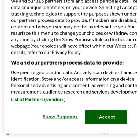
We and our
313
partners store and access personal data, lik
zaplanowałam. Co mi wyjdzie? Zrobię próbę i podzielę się
data or unique identifiers, on your device. Selecting I Accep
tracking technologies to support the purposes shown unde
z Wami komentarzem.
our partners process data to provide. If trackers are disable
content and ads you see may not be as relevant to you. You
resurface this menu to change your choices or withdraw con
Góra strony
any time by clicking the Show Purposes link on the bottom 
webpage .Your choices will have effect within our Website. 
Zaloguj
lub
zarejestruj się
aby dodawać
details, refer to our Privacy Policy.
komentarze
We and our partners process data to provide:
Use precise geolocation data. Actively scan device character
gabi49
Dołączył : 29.04.2011
identification. Store and/or access information on a device.
Personalised advertising and content, advertising and cont
measurement, audience research and services developmen
List of Partners (vendors)
Show Purposes
I Accept
pon., 04/08/2013 - 18:22
#5
Aniu25 , byłam na stronce "tortowni". Pooglądałam , ale