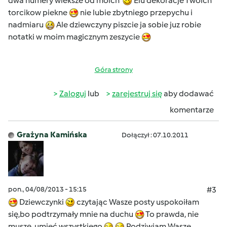
dwa numery wieksze od moich
Elu dekoracje Twoich
torcikow piekne
nie lubie zbytniego przepychu i
nadmiaru
Ale dziewczyny piszcie ja sobie juz robie
notatki w moim magicznym zeszycie
Góra strony
Zaloguj
lub
zarejestruj się
aby dodawać
komentarze
Grażyna Kamińska
Dołączył : 07.10.2011
pon., 04/08/2013 - 15:15
#3
Dziewczynki
czytając Wasze posty uspokoiłam
się,bo podtrzymały mnie na duchu
To prawda, nie
muszę umieć wszystkiego
Podziwiam Wasze