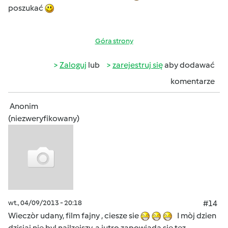
poszukać
Góra strony
Zaloguj
lub
zarejestruj się
aby dodawać
komentarze
Anonim
(niezweryfikowany)
wt., 04/09/2013 - 20:18
#14
Wieczòr udany, film fajny , ciesze sie
I mòj dzien
dzisiaj nie byl najlzejszy, a jutro zapowiada sie tez