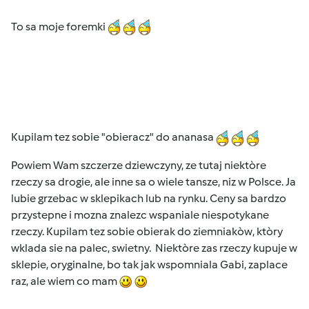
To sa moje foremki
Kupilam tez sobie "obieracz" do ananasa
Powiem Wam szczerze dziewczyny, ze tutaj niektòre
rzeczy sa drogie, ale inne sa o wiele tansze, niz w Polsce. Ja
lubie grzebac w sklepikach lub na rynku. Ceny sa bardzo
przystepne i mozna znalezc wspaniale niespotykane
rzeczy. Kupilam tez sobie obierak do ziemniakòw, ktòry
wklada sie na palec, swietny. Niektòre zas rzeczy kupuje w
sklepie, oryginalne, bo tak jak wspomniala Gabi, zaplace
raz, ale wiem co mam