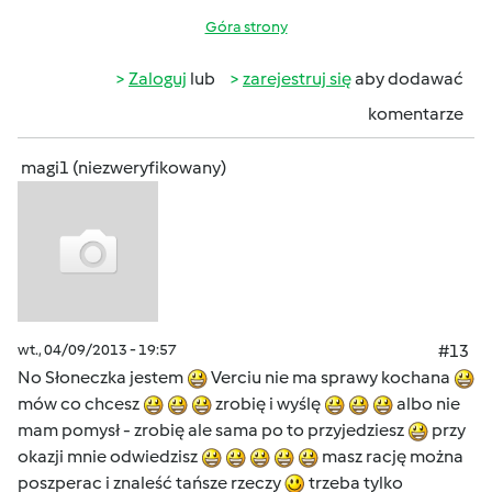
Góra strony
Zaloguj
lub
zarejestruj się
aby dodawać
komentarze
magi1 (niezweryfikowany)
wt., 04/09/2013 - 19:57
#13
No Słoneczka jestem
Verciu nie ma sprawy kochana
mów co chcesz
zrobię i wyślę
albo nie
mam pomysł - zrobię ale sama po to przyjedziesz
przy
okazji mnie odwiedzisz
masz rację można
poszperac i znaleść tańsze rzeczy
trzeba tylko