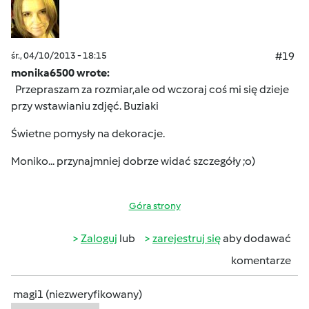
śr., 04/10/2013 - 18:15
#19
monika6500 wrote:
Przepraszam za rozmiar,ale od wczoraj coś mi się dzieje
przy wstawianiu zdjęć.
Buziaki
Świetne pomysły na dekoracje.
Moniko... przynajmniej dobrze widać szczegóły ;o)
Góra strony
Zaloguj
lub
zarejestruj się
aby dodawać
komentarze
magi1 (niezweryfikowany)