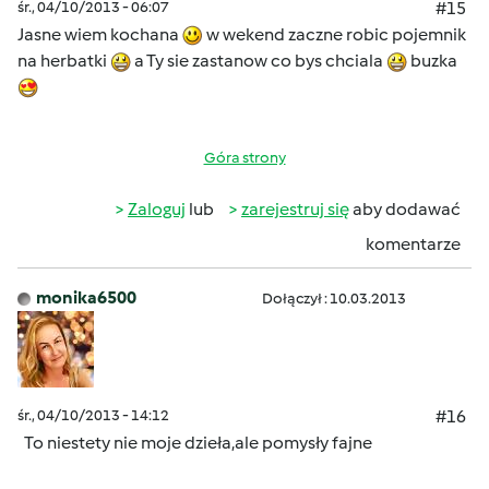
śr., 04/10/2013 - 06:07
#15
Jasne wiem kochana
w wekend zaczne robic pojemnik
na herbatki
a Ty sie zastanow co bys chciala
buzka
Góra strony
Zaloguj
lub
zarejestruj się
aby dodawać
komentarze
monika6500
Dołączył : 10.03.2013
śr., 04/10/2013 - 14:12
#16
To niestety nie moje dzieła,ale pomysły fajne