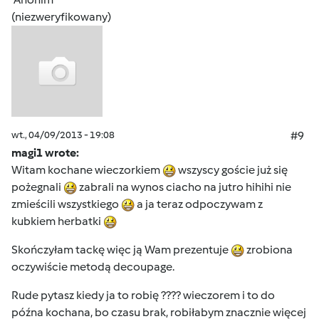
(niezweryfikowany)
wt., 04/09/2013 - 19:08
#9
magi1 wrote:
Witam kochane wieczorkiem
wszyscy goście już się
pożegnali
zabrali na wynos ciacho na jutro hihihi nie
zmieścili wszystkiego
a ja teraz odpoczywam z
kubkiem herbatki
Skończyłam tackę więc ją Wam prezentuje
zrobiona
oczywiście metodą decoupage.
Rude pytasz kiedy ja to robię ???? wieczorem i to do
późna kochana, bo czasu brak, robiłabym znacznie więcej