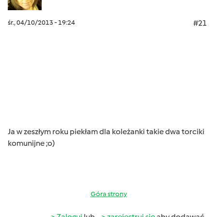
śr., 04/10/2013 - 19:24
#21
Ja w zeszłym roku piekłam dla koleżanki takie dwa torciki
komunijne ;o)
Góra strony
Zaloguj
lub
zarejestruj się
aby dodawać