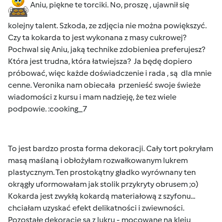
Aniu, piękne te torciki. No, proszę , ujawnił się
kolejny talent. Szkoda, ze zdjęcia nie można powiększyć.
Czy ta kokarda to jest wykonana z masy cukrowej?
Pochwal się Aniu, jaką technike zdobieniea preferujesz?
Która jest trudna, która łatwiejsza? Ja będę dopiero
próbować, więc każde doświadczenie i rada , są dla mnie
cenne. Veronika nam obiecała przenieść swoje świeże
wiadomości z kursu i mam nadzieję, że tez wiele
podpowie. :cooking_7
To jest bardzo prosta forma dekoracji. Cały tort pokryłam
masą maślaną i obłożyłam rozwałkowanym lukrem
plastycznym. Ten prostokątny gładko wyrównany ten
okrągły uformowałam jak stolik przykryty obrusem ;o)
Kokarda jest zwykłą kokardą materiałową z szyfonu...
chciałam uzyskać efekt delikatności i zwiewności.
Pozostałe dekoracje są z lukru - mocowane na kleju