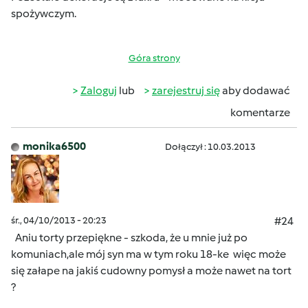
spożywczym.
Góra strony
Zaloguj
lub
zarejestruj się
aby dodawać
komentarze
monika6500
Dołączył : 10.03.2013
śr., 04/10/2013 - 20:23
#24
Aniu torty przepiękne - szkoda, że u mnie już po
komuniach,ale mój syn ma w tym roku 18-ke
więc może
się załape na jakiś cudowny pomysł a może nawet na tort
?