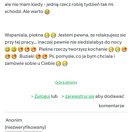
ale nie mam kiedy - jedną rzecz robię tydzień tak mi
schodzi. Ale warto
Wspaniala, piekna
Jestem pewna, ze relaksujesz sie
przy tej pracy.... inaczej pewnie nie siedzialabys do nocy
Piekne rzeczy tworzysz kochanie
Buziaki
Ps. pomysle, co ja bym chciala i
zamòwie sobie u Ciebie
Góra strony
Zaloguj
lub
zarejestruj się
aby dodawać
komentarze
Anonim
(niezweryfikowany)