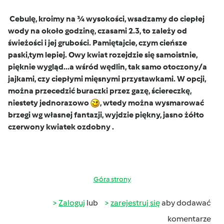
Cebulę, kroimy na ¾ wysokości, wsadzamy do ciepłej
wody na około godzinę, czasami 2.3, to zależy od
świeżości i jej grubości. Pamiętajcie, czym cieńsze
paski,tym lepiej.
Owy kwiat rozejdzie się samoistnie,
pięknie wygląd...a wśród wędlin, tak samo otoczony/a
jajkami, czy ciepłymi mięsnymi przystawkami. W opcji,
można przecedzić buraczki przez gazę, ściereczkę,
niestety jednorazowo
, wtedy można wysmarować
brzegi wg własnej fantazji, wyjdzie piękny, jasno żółto
czerwony kwiatek ozdobny .
Góra strony
Zaloguj
lub
zarejestruj się
aby dodawać
komentarze