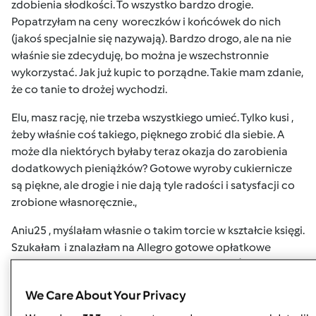
zdobienia słodkości. To wszystko bardzo drogie.
Popatrzyłam na ceny woreczków i końcówek do nich
(jakoś specjalnie się nazywają). Bardzo drogo, ale na nie
właśnie sie zdecyduję, bo można je wszechstronnie
wykorzystać. Jak już kupic to porządne. Takie mam zdanie,
że co tanie to drożej wychodzi.
Elu, masz rację, nie trzeba wszystkiego umieć. Tylko kusi ,
żeby właśnie coś takiego, pięknego zrobić dla siebie. A
może dla niektórych byłaby teraz okazja do zarobienia
dodatkowych pieniążków? Gotowe wyroby cukiernicze
są piękne, ale drogie i nie dają tyle radości i satysfacji co
zrobione własnoręcznie.,
Aniu25 , myślałam własnie o takim torcie w kształcie księgi.
Szukałam i znalazłam na Allegro gotowe opłatkowe
dekoracje z modlitwą i motywami I Komunii Św. Wydaje
mi się , że zrobienia tortu przy ich użyciu będzie łatwe. TM
We Care About Your Privacy
zrobi mi ciasto biszkoptowe i kremy, a ja to połączę i na
krem położę opłatkową dekorację. Tak juz to sobie