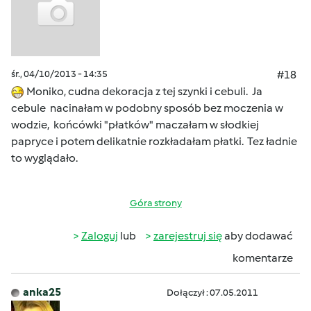
śr., 04/10/2013 - 14:35
#18
Moniko, cudna dekoracja z tej szynki i cebuli. Ja
cebule nacinałam w podobny sposób bez moczenia w
wodzie, końcówki "płatków" maczałam w słodkiej
papryce i potem delikatnie rozkładałam płatki. Tez ładnie
to wyglądało.
Góra strony
Zaloguj
lub
zarejestruj się
aby dodawać
komentarze
anka25
Dołączył : 07.05.2011