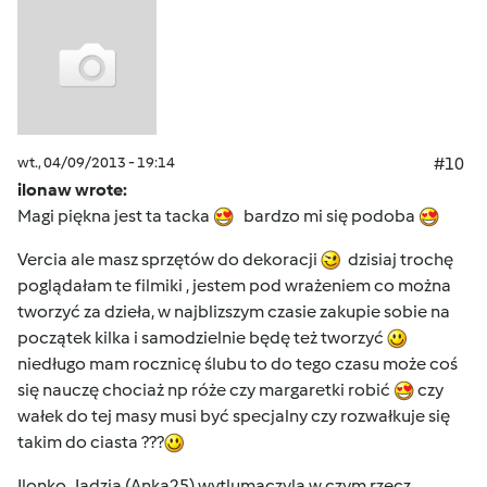
wt., 04/09/2013 - 19:14
#10
ilonaw wrote:
Magi piękna jest ta tacka
bardzo mi się podoba
Vercia ale masz sprzętów do dekoracji
dzisiaj trochę
poglądałam te filmiki , jestem pod wrażeniem co można
tworzyć za dzieła, w najblizszym czasie zakupie sobie na
początek kilka i samodzielnie będę też tworzyć
niedługo mam rocznicę ślubu to do tego czasu może coś
się nauczę chociaż np róże czy margaretki robić
czy
wałek do tej masy musi być specjalny czy rozwałkuje się
takim do ciasta ???
Ilonko, Jadzia (Anka25) wytlumaczyla w czym rzecz,