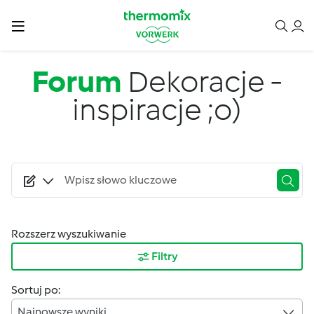
Przejdź do treści
Forum
Dekoracje -
inspiracje ;o)
Rozszerz wyszukiwanie
Filtry
Sortuj po:
Najnowsze wyniki