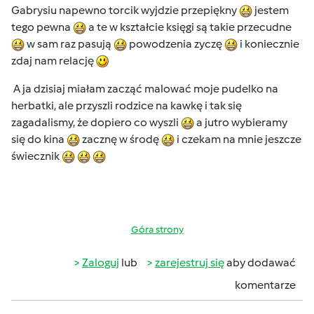
Gabrysiu napewno torcik wyjdzie przepiękny
jestem
tego pewna
a te w kształcie księgi są takie przecudne
w sam raz pasują
powodzenia zyczę
i koniecznie
zdaj nam relację
A ja dzisiaj miałam zacząć malować moje pudelko na
herbatki, ale przyszli rodzice na kawkę i tak się
zagadalismy, że dopiero co wyszli
a jutro wybieramy
się do kina
zacznę w środę
i czekam na mnie jeszcze
świecznik
Góra strony
Zaloguj
lub
zarejestruj się
aby dodawać
komentarze