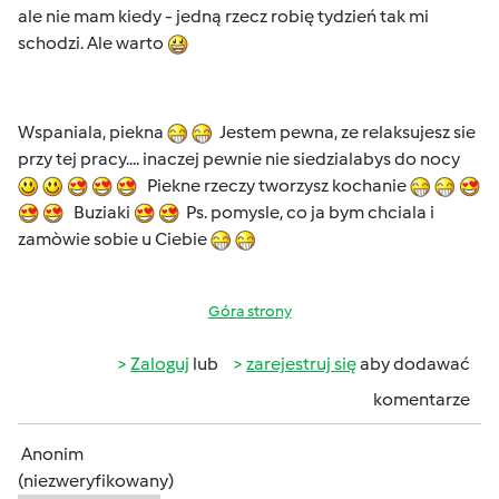
ale nie mam kiedy - jedną rzecz robię tydzień tak mi
schodzi. Ale warto
Wspaniala, piekna
Jestem pewna, ze relaksujesz sie
przy tej pracy.... inaczej pewnie nie siedzialabys do nocy
Piekne rzeczy tworzysz kochanie
Buziaki
Ps. pomysle, co ja bym chciala i
zamòwie sobie u Ciebie
Góra strony
Zaloguj
lub
zarejestruj się
aby dodawać
komentarze
Anonim
(niezweryfikowany)