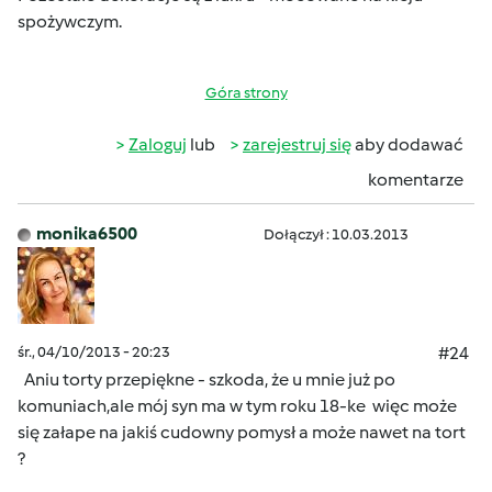
spożywczym.
Góra strony
Zaloguj
lub
zarejestruj się
aby dodawać
komentarze
monika6500
Dołączył : 10.03.2013
śr., 04/10/2013 - 20:23
#24
Aniu torty przepiękne - szkoda, że u mnie już po
komuniach,ale mój syn ma w tym roku 18-ke
więc może
się załape na jakiś cudowny pomysł a może nawet na tort
?