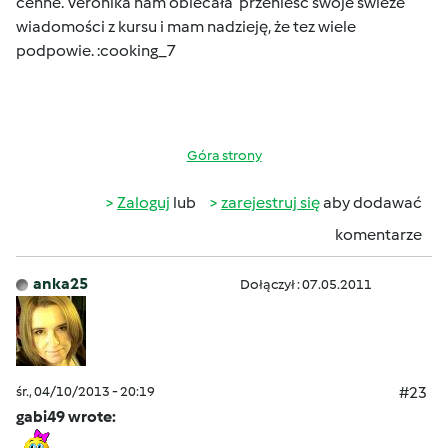
cenne. Veronika nam obiecała przenieść swoje świeże
wiadomości z kursu i mam nadzieję, że tez wiele
podpowie. :cooking_7
Góra strony
Zaloguj
lub
zarejestruj się
aby dodawać
komentarze
anka25
Dołączył : 07.05.2011
śr., 04/10/2013 - 20:19
#23
gabi49 wrote: