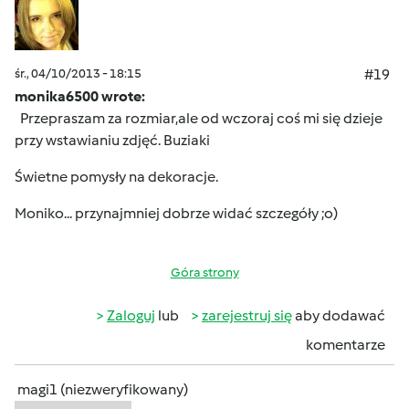
śr., 04/10/2013 - 18:15
#19
monika6500 wrote:
Przepraszam za rozmiar,ale od wczoraj coś mi się dzieje
przy wstawianiu zdjęć.
Buziaki
Świetne pomysły na dekoracje.
Moniko... przynajmniej dobrze widać szczegóły ;o)
Góra strony
Zaloguj
lub
zarejestruj się
aby dodawać
komentarze
magi1 (niezweryfikowany)