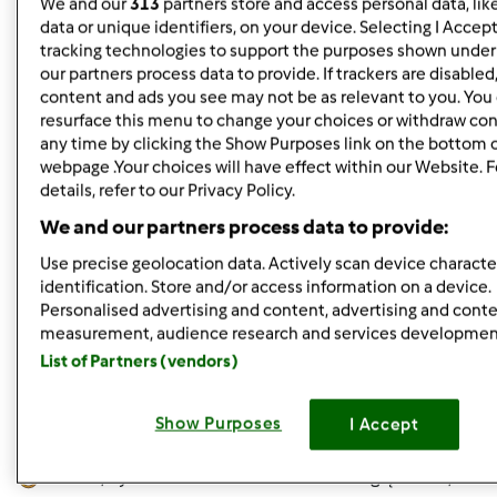
We and our
313
partners store and access personal data, lik
zaplanowałam. Co mi wyjdzie? Zrobię próbę i podzielę się
data or unique identifiers, on your device. Selecting I Accep
tracking technologies to support the purposes shown unde
z Wami komentarzem.
our partners process data to provide. If trackers are disable
content and ads you see may not be as relevant to you. You
resurface this menu to change your choices or withdraw con
Góra strony
any time by clicking the Show Purposes link on the bottom 
webpage .Your choices will have effect within our Website. 
Zaloguj
lub
zarejestruj się
aby dodawać
details, refer to our Privacy Policy.
komentarze
We and our partners process data to provide:
Use precise geolocation data. Actively scan device character
gabi49
Dołączył : 29.04.2011
identification. Store and/or access information on a device.
Personalised advertising and content, advertising and cont
measurement, audience research and services developmen
List of Partners (vendors)
Show Purposes
I Accept
pon., 04/08/2013 - 18:22
#5
Aniu25 , byłam na stronce "tortowni". Pooglądałam , ale