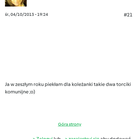
śr., 04/10/2013 - 19:24
#21
Ja w zeszłym roku piekłam dla koleżanki takie dwa torciki
komunijne ;o)
Góra strony
Zaloguj
lub
zarejestruj się
aby dodawać