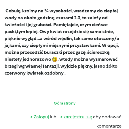
Cebulę, kroimy na ¾ wysokości, wsadzamy do ciepłej
wody na około godzinę, czasami 2.3, to zależy od
świeżości i jej grubości. Pamiętajcie, czym cieńsze
paski,tym lepiej.
Owy kwiat rozejdzie się samoistnie,
pięknie wygląd...a wśród wędlin, tak samo otoczony/a
jajkami, czy ciepłymi mięsnymi przystawkami. W opcji,
można przecedzić buraczki przez gazę, ściereczkę,
niestety jednorazowo
, wtedy można wysmarować
brzegi wg własnej fantazji, wyjdzie piękny, jasno żółto
czerwony kwiatek ozdobny .
Góra strony
Zaloguj
lub
zarejestruj się
aby dodawać
komentarze