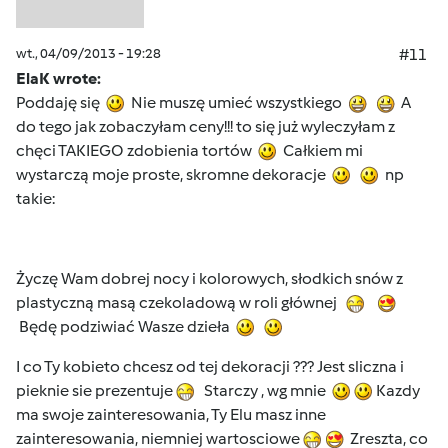
wt., 04/09/2013 - 19:28
#11
ElaK wrote:
Poddaję się
Nie muszę umieć wszystkiego
A
do tego jak zobaczyłam ceny!!! to się już wyleczyłam z
chęci TAKIEGO zdobienia tortów
Całkiem mi
wystarczą moje proste, skromne dekoracje
np
takie:
Życzę Wam dobrej nocy i kolorowych, słodkich snów z
plastyczną masą czekoladową w roli głównej
Będę podziwiać Wasze dzieła
I co Ty kobieto chcesz od tej dekoracji ??? Jest sliczna i
pieknie sie prezentuje
Starczy , wg mnie
Kazdy
ma swoje zainteresowania, Ty Elu masz inne
zainteresowania, niemniej wartosciowe
Zreszta, co