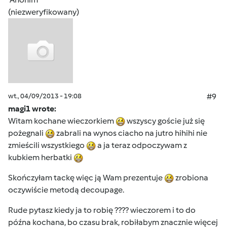
(niezweryfikowany)
wt., 04/09/2013 - 19:08
#9
magi1 wrote:
Witam kochane wieczorkiem
wszyscy goście już się
pożegnali
zabrali na wynos ciacho na jutro hihihi nie
zmieścili wszystkiego
a ja teraz odpoczywam z
kubkiem herbatki
Skończyłam tackę więc ją Wam prezentuje
zrobiona
oczywiście metodą decoupage.
Rude pytasz kiedy ja to robię ???? wieczorem i to do
późna kochana, bo czasu brak, robiłabym znacznie więcej