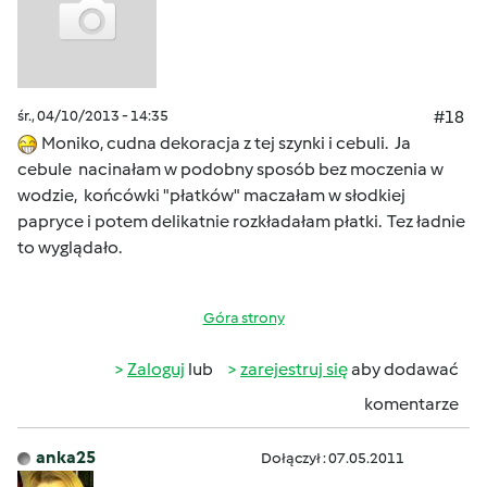
śr., 04/10/2013 - 14:35
#18
Moniko, cudna dekoracja z tej szynki i cebuli. Ja
cebule nacinałam w podobny sposób bez moczenia w
wodzie, końcówki "płatków" maczałam w słodkiej
papryce i potem delikatnie rozkładałam płatki. Tez ładnie
to wyglądało.
Góra strony
Zaloguj
lub
zarejestruj się
aby dodawać
komentarze
anka25
Dołączył : 07.05.2011