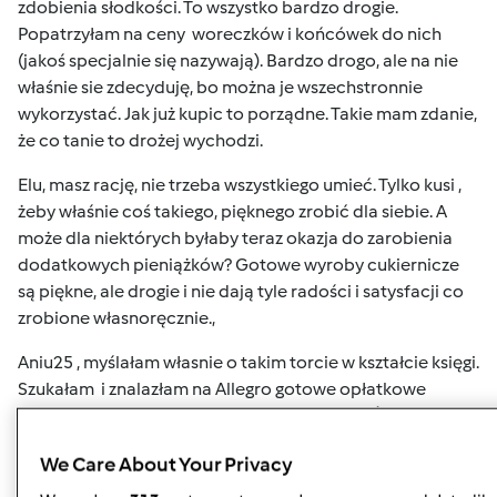
zdobienia słodkości. To wszystko bardzo drogie.
Popatrzyłam na ceny woreczków i końcówek do nich
(jakoś specjalnie się nazywają). Bardzo drogo, ale na nie
właśnie sie zdecyduję, bo można je wszechstronnie
wykorzystać. Jak już kupic to porządne. Takie mam zdanie,
że co tanie to drożej wychodzi.
Elu, masz rację, nie trzeba wszystkiego umieć. Tylko kusi ,
żeby właśnie coś takiego, pięknego zrobić dla siebie. A
może dla niektórych byłaby teraz okazja do zarobienia
dodatkowych pieniążków? Gotowe wyroby cukiernicze
są piękne, ale drogie i nie dają tyle radości i satysfacji co
zrobione własnoręcznie.,
Aniu25 , myślałam własnie o takim torcie w kształcie księgi.
Szukałam i znalazłam na Allegro gotowe opłatkowe
dekoracje z modlitwą i motywami I Komunii Św. Wydaje
mi się , że zrobienia tortu przy ich użyciu będzie łatwe. TM
We Care About Your Privacy
zrobi mi ciasto biszkoptowe i kremy, a ja to połączę i na
krem położę opłatkową dekorację. Tak juz to sobie