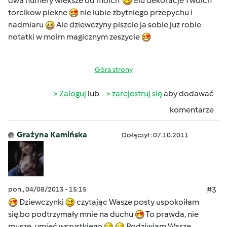
dwa numery wieksze od moich
Elu dekoracje Twoich
torcikow piekne
nie lubie zbytniego przepychu i
nadmiaru
Ale dziewczyny piszcie ja sobie juz robie
notatki w moim magicznym zeszycie
Góra strony
Zaloguj
lub
zarejestruj się
aby dodawać
komentarze
Grażyna Kamińska
Dołączył : 07.10.2011
pon., 04/08/2013 - 15:15
#3
Dziewczynki
czytając Wasze posty uspokoiłam
się,bo podtrzymały mnie na duchu
To prawda, nie
muszę umieć wszystkiego
Podziwiam Wasze