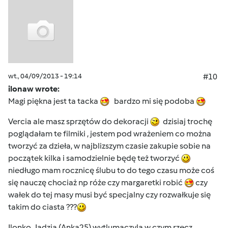
wt., 04/09/2013 - 19:14
#10
ilonaw wrote:
Magi piękna jest ta tacka
bardzo mi się podoba
Vercia ale masz sprzętów do dekoracji
dzisiaj trochę
poglądałam te filmiki , jestem pod wrażeniem co można
tworzyć za dzieła, w najblizszym czasie zakupie sobie na
początek kilka i samodzielnie będę też tworzyć
niedługo mam rocznicę ślubu to do tego czasu może coś
się nauczę chociaż np róże czy margaretki robić
czy
wałek do tej masy musi być specjalny czy rozwałkuje się
takim do ciasta ???
Ilonko, Jadzia (Anka25) wytlumaczyla w czym rzecz,