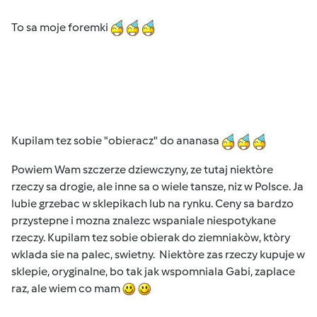
To sa moje foremki
Kupilam tez sobie "obieracz" do ananasa
Powiem Wam szczerze dziewczyny, ze tutaj niektòre
rzeczy sa drogie, ale inne sa o wiele tansze, niz w Polsce. Ja
lubie grzebac w sklepikach lub na rynku. Ceny sa bardzo
przystepne i mozna znalezc wspaniale niespotykane
rzeczy. Kupilam tez sobie obierak do ziemniakòw, ktòry
wklada sie na palec, swietny. Niektòre zas rzeczy kupuje w
sklepie, oryginalne, bo tak jak wspomniala Gabi, zaplace
raz, ale wiem co mam