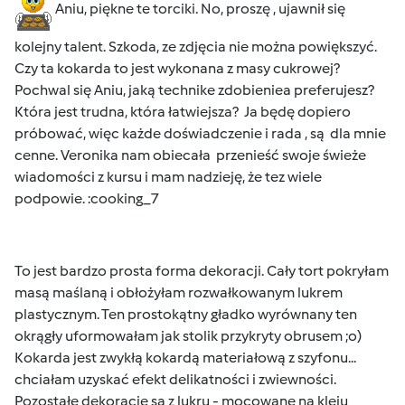
Aniu, piękne te torciki. No, proszę , ujawnił się
kolejny talent. Szkoda, ze zdjęcia nie można powiększyć.
Czy ta kokarda to jest wykonana z masy cukrowej?
Pochwal się Aniu, jaką technike zdobieniea preferujesz?
Która jest trudna, która łatwiejsza? Ja będę dopiero
próbować, więc każde doświadczenie i rada , są dla mnie
cenne. Veronika nam obiecała przenieść swoje świeże
wiadomości z kursu i mam nadzieję, że tez wiele
podpowie. :cooking_7
To jest bardzo prosta forma dekoracji. Cały tort pokryłam
masą maślaną i obłożyłam rozwałkowanym lukrem
plastycznym. Ten prostokątny gładko wyrównany ten
okrągły uformowałam jak stolik przykryty obrusem ;o)
Kokarda jest zwykłą kokardą materiałową z szyfonu...
chciałam uzyskać efekt delikatności i zwiewności.
Pozostałe dekoracje są z lukru - mocowane na kleju