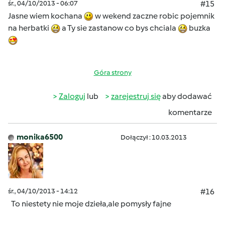
śr., 04/10/2013 - 06:07
#15
Jasne wiem kochana
w wekend zaczne robic pojemnik
na herbatki
a Ty sie zastanow co bys chciala
buzka
Góra strony
Zaloguj
lub
zarejestruj się
aby dodawać
komentarze
monika6500
Dołączył : 10.03.2013
śr., 04/10/2013 - 14:12
#16
To niestety nie moje dzieła,ale pomysły fajne