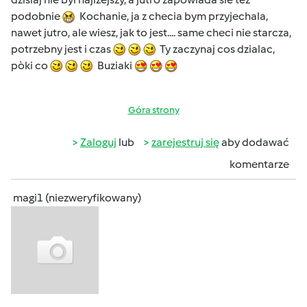
podobnie
Kochanie, ja z checia bym przyjechala,
nawet jutro, ale wiesz, jak to jest.... same checi nie starcza,
potrzebny jest i czas
Ty zaczynaj cos dzialac,
pòki co
Buziaki
Góra strony
Zaloguj
lub
zarejestruj się
aby dodawać
komentarze
magi1 (niezweryfikowany)