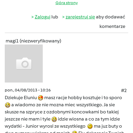
Góra strony
Zaloguj
lub
zarejestruj się
aby dodawać
komentarze
magi1 (niezweryfikowany)
pon., 04/08/2013 - 10:26
#2
Dziekuje Eluniu
masz racje hobby kosztuje i to sporo
a wiadomo ze nie mozna miec wszystkiego. Ja sie
skusze na szpryce z ozdobnymi koncowkami bo takiej
jeszcze nie mam i tyle
idzie wiosna a co za tym idzie
wydatki - Junior wyrosl ze wszystkiego
ma juz buty o