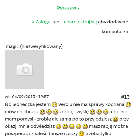
Góra strony
Zaloguj
lub
zarejestruj się
aby dodawać
komentarze
magi1 (niezweryfikowany)
wt., 04/09/2013 - 19:57
#13
No Słoneczka jestem
Verciu nie ma sprawy kochana
mów co chcesz
zrobię i wyślę
albo nie
mam pomysł - zrobię ale sama po to przyjedziesz
przy
okazji mnie odwiedzisz
masz rację można
poszperac i znaleść tańsze rzeczy
trzeba tylko