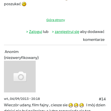
poszukać
Góra strony
Zaloguj
lub
zarejestruj się
aby dodawać
komentarze
Anonim
(niezweryfikowany)
wt., 04/09/2013 - 20:18
#14
Wieczòr udany, film fajny , ciesze sie
I mòj dzien
dzisiaj nie byl najlzejszy, a jutro zapowiada sie tez