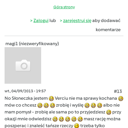
Góra strony
Zaloguj
lub
zarejestruj się
aby dodawać
komentarze
magi1 (niezweryfikowany)
wt., 04/09/2013 - 19:57
#13
No Słoneczka jestem
Verciu nie ma sprawy kochana
mów co chcesz
zrobię i wyślę
albo nie
mam pomysł - zrobię ale sama po to przyjedziesz
przy
okazji mnie odwiedzisz
masz rację można
poszperac i znaleść tańsze rzeczy
trzeba tylko