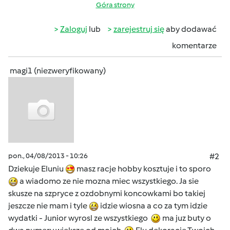
Góra strony
Zaloguj
lub
zarejestruj się
aby dodawać
komentarze
magi1 (niezweryfikowany)
pon., 04/08/2013 - 10:26
#2
Dziekuje Eluniu
masz racje hobby kosztuje i to sporo
a wiadomo ze nie mozna miec wszystkiego. Ja sie
skusze na szpryce z ozdobnymi koncowkami bo takiej
jeszcze nie mam i tyle
idzie wiosna a co za tym idzie
wydatki - Junior wyrosl ze wszystkiego
ma juz buty o