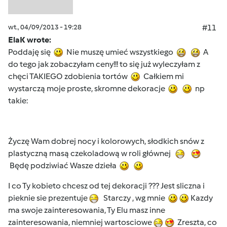
wt., 04/09/2013 - 19:28
#11
ElaK wrote:
Poddaję się
Nie muszę umieć wszystkiego
A
do tego jak zobaczyłam ceny!!! to się już wyleczyłam z
chęci TAKIEGO zdobienia tortów
Całkiem mi
wystarczą moje proste, skromne dekoracje
np
takie:
Życzę Wam dobrej nocy i kolorowych, słodkich snów z
plastyczną masą czekoladową w roli głównej
Będę podziwiać Wasze dzieła
I co Ty kobieto chcesz od tej dekoracji ??? Jest sliczna i
pieknie sie prezentuje
Starczy , wg mnie
Kazdy
ma swoje zainteresowania, Ty Elu masz inne
zainteresowania, niemniej wartosciowe
Zreszta, co