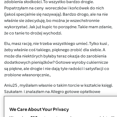
zdobienia słodkości. To wszystko bardzo drogie.
Popatrzyłam na ceny woreczków i końcówek do nich
(jakoś specjalnie się nazywają). Bardzo drogo, ale na nie
właśnie sie zdecyduję, bo można je wszechstronnie
wykorzystać. Jak już kupic to porządne. Takie mam zdanie,
że co tanie to drożej wychodzi.
Elu, masz rację, nie trzeba wszystkiego umieć. Tylko kusi ,
żeby właśnie coś takiego, pięknego zrobić dla siebie. A
może dla niektórych byłaby teraz okazja do zarobienia
dodatkowych pieniążków? Gotowe wyroby cukiernicze
są piękne, ale drogie i nie dają tyle radości i satysfacji co
zrobione własnoręcznie.,
Aniu25 , myślałam własnie o takim torcie w kształcie księgi.
Szukałam i znalazłam na Allegro gotowe opłatkowe
dekoracje z modlitwą i motywami I Komunii Św. Wydaje
mi się , że zrobienia tortu przy ich użyciu będzie łatwe. TM
We Care About Your Privacy
zrobi mi ciasto biszkoptowe i kremy, a ja to połączę i na
krem położę opłatkową dekorację. Tak juz to sobie