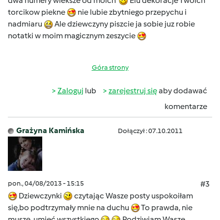
dwa numery wieksze od moich
Elu dekoracje Twoich
torcikow piekne
nie lubie zbytniego przepychu i
nadmiaru
Ale dziewczyny piszcie ja sobie juz robie
notatki w moim magicznym zeszycie
Góra strony
Zaloguj
lub
zarejestruj się
aby dodawać
komentarze
Grażyna Kamińska
Dołączył : 07.10.2011
pon., 04/08/2013 - 15:15
#3
Dziewczynki
czytając Wasze posty uspokoiłam
się,bo podtrzymały mnie na duchu
To prawda, nie
muszę umieć wszystkiego
Podziwiam Wasze