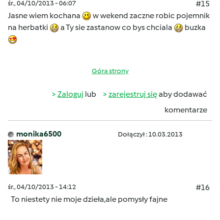
śr., 04/10/2013 - 06:07
#15
Jasne wiem kochana
w wekend zaczne robic pojemnik
na herbatki
a Ty sie zastanow co bys chciala
buzka
Góra strony
Zaloguj
lub
zarejestruj się
aby dodawać
komentarze
monika6500
Dołączył : 10.03.2013
śr., 04/10/2013 - 14:12
#16
To niestety nie moje dzieła,ale pomysły fajne