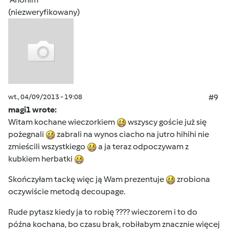
(niezweryfikowany)
wt., 04/09/2013 - 19:08
#9
magi1 wrote:
Witam kochane wieczorkiem
wszyscy goście już się
pożegnali
zabrali na wynos ciacho na jutro hihihi nie
zmieścili wszystkiego
a ja teraz odpoczywam z
kubkiem herbatki
Skończyłam tackę więc ją Wam prezentuje
zrobiona
oczywiście metodą decoupage.
Rude pytasz kiedy ja to robię ???? wieczorem i to do
późna kochana, bo czasu brak, robiłabym znacznie więcej