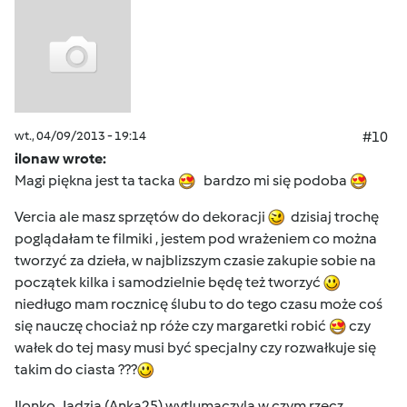
wt., 04/09/2013 - 19:14
#10
ilonaw wrote:
Magi piękna jest ta tacka
bardzo mi się podoba
Vercia ale masz sprzętów do dekoracji
dzisiaj trochę
poglądałam te filmiki , jestem pod wrażeniem co można
tworzyć za dzieła, w najblizszym czasie zakupie sobie na
początek kilka i samodzielnie będę też tworzyć
niedługo mam rocznicę ślubu to do tego czasu może coś
się nauczę chociaż np róże czy margaretki robić
czy
wałek do tej masy musi być specjalny czy rozwałkuje się
takim do ciasta ???
Ilonko, Jadzia (Anka25) wytlumaczyla w czym rzecz,