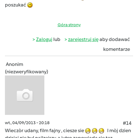
poszukać
Góra strony
Zaloguj
lub
zarejestruj się
aby dodawać
komentarze
Anonim
(niezweryfikowany)
wt., 04/09/2013 - 20:18
#14
Wieczòr udany, film fajny , ciesze sie
I mòj dzien
dzisiaj nie byl najlzejszy, a jutro zapowiada sie tez