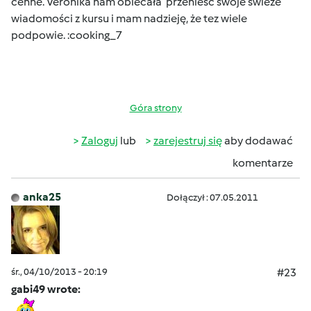
cenne. Veronika nam obiecała przenieść swoje świeże
wiadomości z kursu i mam nadzieję, że tez wiele
podpowie. :cooking_7
Góra strony
Zaloguj
lub
zarejestruj się
aby dodawać
komentarze
anka25
Dołączył : 07.05.2011
śr., 04/10/2013 - 20:19
#23
gabi49 wrote: