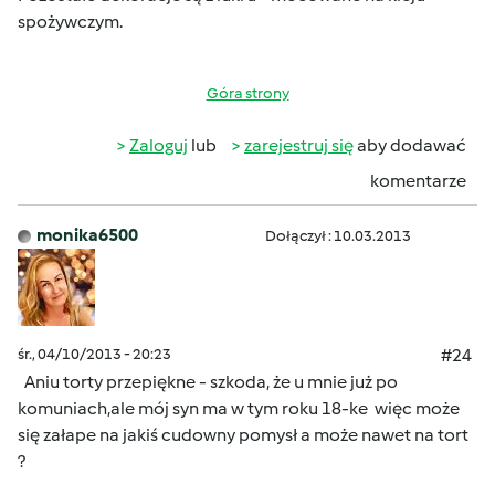
spożywczym.
Góra strony
Zaloguj
lub
zarejestruj się
aby dodawać
komentarze
monika6500
Dołączył : 10.03.2013
śr., 04/10/2013 - 20:23
#24
Aniu torty przepiękne - szkoda, że u mnie już po
komuniach,ale mój syn ma w tym roku 18-ke
więc może
się załape na jakiś cudowny pomysł a może nawet na tort
?