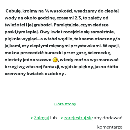
Cebulę, kroimy na ¾ wysokości, wsadzamy do ciepłej
wody na około godzinę, czasami 2.3, to zależy od
świeżości i jej grubości. Pamiętajcie, czym cieńsze
paski,tym lepiej.
Owy kwiat rozejdzie się samoistnie,
pięknie wygląd...a wśród wędlin, tak samo otoczony/a
jajkami, czy ciepłymi mięsnymi przystawkami. W opcji,
można przecedzić buraczki przez gazę, ściereczkę,
niestety jednorazowo
, wtedy można wysmarować
brzegi wg własnej fantazji, wyjdzie piękny, jasno żółto
czerwony kwiatek ozdobny .
Góra strony
Zaloguj
lub
zarejestruj się
aby dodawać
komentarze