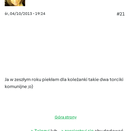
śr., 04/10/2013 - 19:24
#21
Ja w zeszłym roku piekłam dla koleżanki takie dwa torciki
komunijne ;o)
Góra strony
Zaloguj
lub
zarejestruj się
aby dodawać