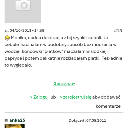
śr., 04/10/2013 - 14:35
#18
Moniko, cudna dekoracja z tej szynki i cebuli. Ja
cebule nacinałam w podobny sposób bez moczenia w
wodzie, końcówki "płatków" maczałam w słodkiej
papryce i potem delikatnie rozkładałam płatki. Tez ładnie
to wyglądało.
Góra strony
Zaloguj
lub
zarejestruj się
aby dodawać
komentarze
anka25
Dołączył : 07.05.2011