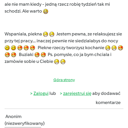
ale nie mam kiedy - jedną rzecz robię tydzień tak mi
schodzi. Ale warto
Wspaniala, piekna
Jestem pewna, ze relaksujesz sie
przy tej pracy.... inaczej pewnie nie siedzialabys do nocy
Piekne rzeczy tworzysz kochanie
Buziaki
Ps. pomysle, co ja bym chciala i
zamòwie sobie u Ciebie
Góra strony
Zaloguj
lub
zarejestruj się
aby dodawać
komentarze
Anonim
(niezweryfikowany)