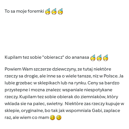
To sa moje foremki
Kupilam tez sobie "obieracz" do ananasa
Powiem Wam szczerze dziewczyny, ze tutaj niektòre
rzeczy sa drogie, ale inne sa o wiele tansze, niz w Polsce. Ja
lubie grzebac w sklepikach lub na rynku. Ceny sa bardzo
przystepne i mozna znalezc wspaniale niespotykane
rzeczy. Kupilam tez sobie obierak do ziemniakòw, ktòry
wklada sie na palec, swietny. Niektòre zas rzeczy kupuje w
sklepie, oryginalne, bo tak jak wspomniala Gabi, zaplace
raz, ale wiem co mam