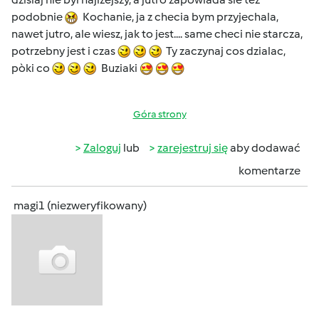
podobnie
Kochanie, ja z checia bym przyjechala,
nawet jutro, ale wiesz, jak to jest.... same checi nie starcza,
potrzebny jest i czas
Ty zaczynaj cos dzialac,
pòki co
Buziaki
Góra strony
Zaloguj
lub
zarejestruj się
aby dodawać
komentarze
magi1 (niezweryfikowany)