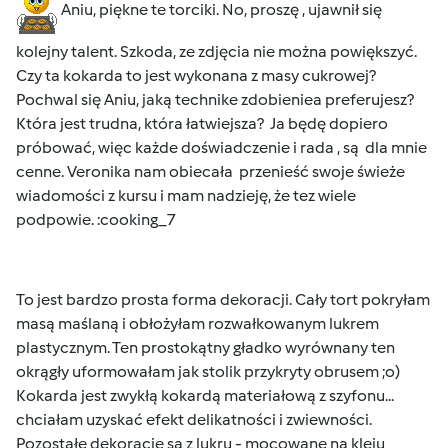
Aniu, piękne te torciki. No, proszę , ujawnił się
kolejny talent. Szkoda, ze zdjęcia nie można powiększyć.
Czy ta kokarda to jest wykonana z masy cukrowej?
Pochwal się Aniu, jaką technike zdobieniea preferujesz?
Która jest trudna, która łatwiejsza? Ja będę dopiero
próbować, więc każde doświadczenie i rada , są dla mnie
cenne. Veronika nam obiecała przenieść swoje świeże
wiadomości z kursu i mam nadzieję, że tez wiele
podpowie. :cooking_7
To jest bardzo prosta forma dekoracji. Cały tort pokryłam
masą maślaną i obłożyłam rozwałkowanym lukrem
plastycznym. Ten prostokątny gładko wyrównany ten
okrągły uformowałam jak stolik przykryty obrusem ;o)
Kokarda jest zwykłą kokardą materiałową z szyfonu...
chciałam uzyskać efekt delikatności i zwiewności.
Pozostałe dekoracje są z lukru - mocowane na kleju