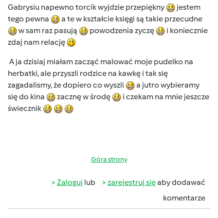
Gabrysiu napewno torcik wyjdzie przepiękny
jestem
tego pewna
a te w kształcie księgi są takie przecudne
w sam raz pasują
powodzenia zyczę
i koniecznie
zdaj nam relację
A ja dzisiaj miałam zacząć malować moje pudelko na
herbatki, ale przyszli rodzice na kawkę i tak się
zagadalismy, że dopiero co wyszli
a jutro wybieramy
się do kina
zacznę w środę
i czekam na mnie jeszcze
świecznik
Góra strony
Zaloguj
lub
zarejestruj się
aby dodawać
komentarze