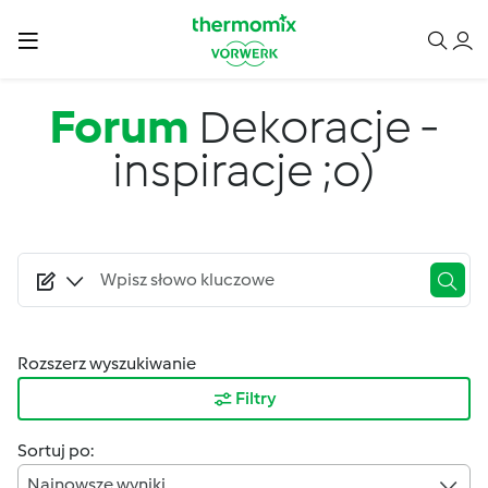
Przejdź do treści
Forum
Dekoracje -
inspiracje ;o)
Rozszerz wyszukiwanie
Filtry
Sortuj po:
Najnowsze wyniki