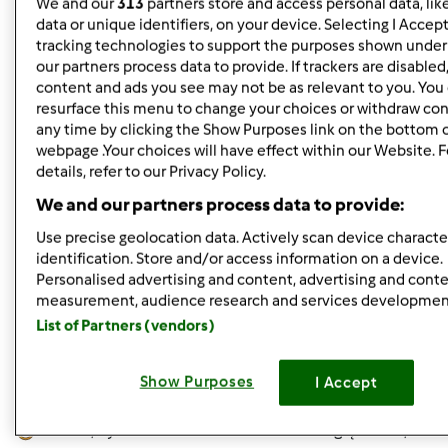
We and our
313
partners store and access personal data, lik
zaplanowałam. Co mi wyjdzie? Zrobię próbę i podzielę się
data or unique identifiers, on your device. Selecting I Accep
tracking technologies to support the purposes shown unde
z Wami komentarzem.
our partners process data to provide. If trackers are disable
content and ads you see may not be as relevant to you. You
resurface this menu to change your choices or withdraw con
Góra strony
any time by clicking the Show Purposes link on the bottom 
webpage .Your choices will have effect within our Website. 
Zaloguj
lub
zarejestruj się
aby dodawać
details, refer to our Privacy Policy.
komentarze
We and our partners process data to provide:
Use precise geolocation data. Actively scan device character
gabi49
Dołączył : 29.04.2011
identification. Store and/or access information on a device.
Personalised advertising and content, advertising and cont
measurement, audience research and services developmen
List of Partners (vendors)
Show Purposes
I Accept
pon., 04/08/2013 - 18:22
#5
Aniu25 , byłam na stronce "tortowni". Pooglądałam , ale