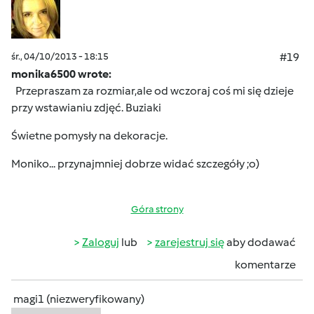
śr., 04/10/2013 - 18:15
#19
monika6500 wrote:
Przepraszam za rozmiar,ale od wczoraj coś mi się dzieje
przy wstawianiu zdjęć.
Buziaki
Świetne pomysły na dekoracje.
Moniko... przynajmniej dobrze widać szczegóły ;o)
Góra strony
Zaloguj
lub
zarejestruj się
aby dodawać
komentarze
magi1 (niezweryfikowany)