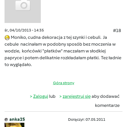
śr., 04/10/2013 - 14:35
#18
Moniko, cudna dekoracja z tej szynki i cebuli. Ja
cebule nacinałam w podobny sposób bez moczenia w
wodzie, końcówki "płatków" maczałam w słodkiej
papryce i potem delikatnie rozkładałam płatki. Tez ładnie
to wyglądało.
Góra strony
Zaloguj
lub
zarejestruj się
aby dodawać
komentarze
anka25
Dołączył : 07.05.2011