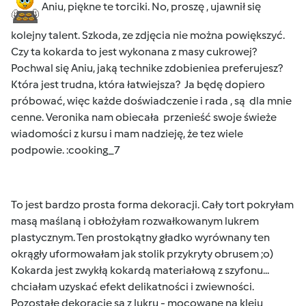
Aniu, piękne te torciki. No, proszę , ujawnił się
kolejny talent. Szkoda, ze zdjęcia nie można powiększyć.
Czy ta kokarda to jest wykonana z masy cukrowej?
Pochwal się Aniu, jaką technike zdobieniea preferujesz?
Która jest trudna, która łatwiejsza? Ja będę dopiero
próbować, więc każde doświadczenie i rada , są dla mnie
cenne. Veronika nam obiecała przenieść swoje świeże
wiadomości z kursu i mam nadzieję, że tez wiele
podpowie. :cooking_7
To jest bardzo prosta forma dekoracji. Cały tort pokryłam
masą maślaną i obłożyłam rozwałkowanym lukrem
plastycznym. Ten prostokątny gładko wyrównany ten
okrągły uformowałam jak stolik przykryty obrusem ;o)
Kokarda jest zwykłą kokardą materiałową z szyfonu...
chciałam uzyskać efekt delikatności i zwiewności.
Pozostałe dekoracje są z lukru - mocowane na kleju