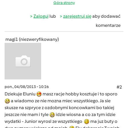
Góra strony
Zaloguj
lub
zarejestruj się
aby dodawać
komentarze
magi1 (niezweryfikowany)
pon., 04/08/2013 - 10:26
#2
Dziekuje Eluniu
masz racje hobby kosztuje i to sporo
a wiadomo ze nie mozna miec wszystkiego. Ja sie
skusze na szpryce z ozdobnymi koncowkami bo takiej
jeszcze nie mam i tyle
idzie wiosna a co za tym idzie
wydatki - Junior wyrosl ze wszystkiego
ma juz buty o