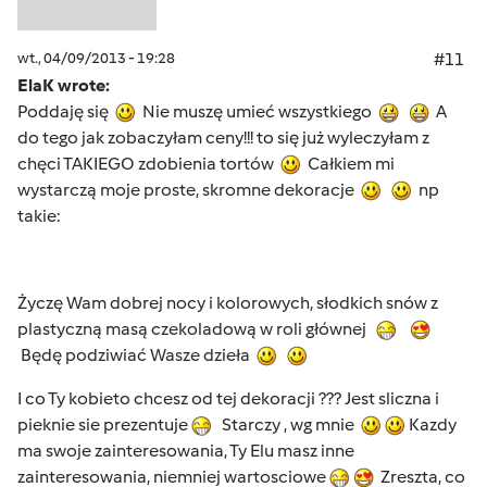
wt., 04/09/2013 - 19:28
#11
ElaK wrote:
Poddaję się
Nie muszę umieć wszystkiego
A
do tego jak zobaczyłam ceny!!! to się już wyleczyłam z
chęci TAKIEGO zdobienia tortów
Całkiem mi
wystarczą moje proste, skromne dekoracje
np
takie:
Życzę Wam dobrej nocy i kolorowych, słodkich snów z
plastyczną masą czekoladową w roli głównej
Będę podziwiać Wasze dzieła
I co Ty kobieto chcesz od tej dekoracji ??? Jest sliczna i
pieknie sie prezentuje
Starczy , wg mnie
Kazdy
ma swoje zainteresowania, Ty Elu masz inne
zainteresowania, niemniej wartosciowe
Zreszta, co