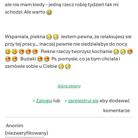
ale nie mam kiedy - jedną rzecz robię tydzień tak mi
schodzi. Ale warto
Wspaniala, piekna
Jestem pewna, ze relaksujesz sie
przy tej pracy.... inaczej pewnie nie siedzialabys do nocy
Piekne rzeczy tworzysz kochanie
Buziaki
Ps. pomysle, co ja bym chciala i
zamòwie sobie u Ciebie
Góra strony
Zaloguj
lub
zarejestruj się
aby dodawać
komentarze
Anonim
(niezweryfikowany)