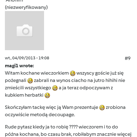
(niezweryfikowany)
wt., 04/09/2013 - 19:08
#9
magi1 wrote:
Witam kochane wieczorkiem
wszyscy goście już się
pożegnali
zabrali na wynos ciacho na jutro hihihi nie
zmieścili wszystkiego
a ja teraz odpoczywam z
kubkiem herbatki
Skończyłam tackę więc ją Wam prezentuje
zrobiona
oczywiście metodą decoupage.
Rude pytasz kiedy ja to robię ???? wieczorem i to do
późna kochana, bo czasu brak, robiłabym znacznie więcej