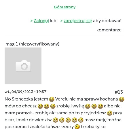
Góra strony
Zaloguj
lub
zarejestruj się
aby dodawać
komentarze
magi1 (niezweryfikowany)
wt., 04/09/2013 - 19:57
#13
No Słoneczka jestem
Verciu nie ma sprawy kochana
mów co chcesz
zrobię i wyślę
albo nie
mam pomysł - zrobię ale sama po to przyjedziesz
przy
okazji mnie odwiedzisz
masz rację można
poszperac i znaleść tańsze rzeczy
trzeba tylko