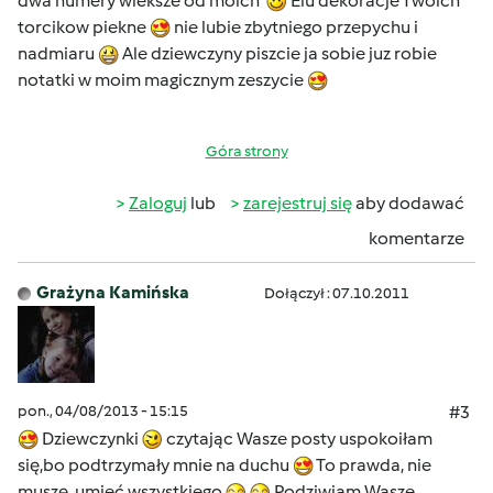
dwa numery wieksze od moich
Elu dekoracje Twoich
torcikow piekne
nie lubie zbytniego przepychu i
nadmiaru
Ale dziewczyny piszcie ja sobie juz robie
notatki w moim magicznym zeszycie
Góra strony
Zaloguj
lub
zarejestruj się
aby dodawać
komentarze
Grażyna Kamińska
Dołączył : 07.10.2011
pon., 04/08/2013 - 15:15
#3
Dziewczynki
czytając Wasze posty uspokoiłam
się,bo podtrzymały mnie na duchu
To prawda, nie
muszę umieć wszystkiego
Podziwiam Wasze