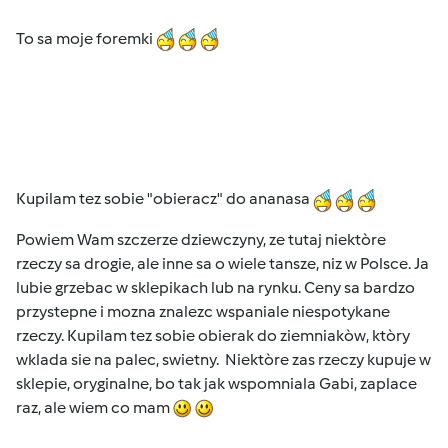
To sa moje foremki
Kupilam tez sobie "obieracz" do ananasa
Powiem Wam szczerze dziewczyny, ze tutaj niektòre
rzeczy sa drogie, ale inne sa o wiele tansze, niz w Polsce. Ja
lubie grzebac w sklepikach lub na rynku. Ceny sa bardzo
przystepne i mozna znalezc wspaniale niespotykane
rzeczy. Kupilam tez sobie obierak do ziemniakòw, ktòry
wklada sie na palec, swietny. Niektòre zas rzeczy kupuje w
sklepie, oryginalne, bo tak jak wspomniala Gabi, zaplace
raz, ale wiem co mam