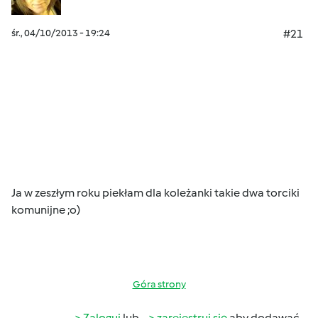
śr., 04/10/2013 - 19:24
#21
Ja w zeszłym roku piekłam dla koleżanki takie dwa torciki
komunijne ;o)
Góra strony
Zaloguj
lub
zarejestruj się
aby dodawać