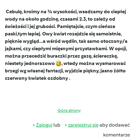
Cebulę, kroimy na ¾ wysokości, wsadzamy do ciepłej
wody na około godzinę, czasami 2.3, to zależy od
świeżości i jej grubości. Pamiętajcie, czym cieńsze
paski,tym lepiej.
Owy kwiat rozejdzie się samoistnie,
pięknie wygląd...a wśród wędlin, tak samo otoczony/a
jajkami, czy ciepłymi mięsnymi przystawkami. W opcji,
można przecedzić buraczki przez gazę, ściereczkę,
niestety jednorazowo
, wtedy można wysmarować
brzegi wg własnej fantazji, wyjdzie piękny, jasno żółto
czerwony kwiatek ozdobny .
Góra strony
Zaloguj
lub
zarejestruj się
aby dodawać
komentarze