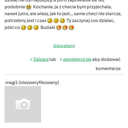
podobnie
Kochanie, ja z checia bym przyjechala,
nawet jutro, ale wiesz, jak to jest.... same checi nie starcza,
potrzebny jest i czas
Ty zaczynaj cos dzialac,
pòki co
Buziaki
Góra strony
Zaloguj
lub
zarejestruj się
aby dodawać
komentarze
magi1 (niezweryfikowany)