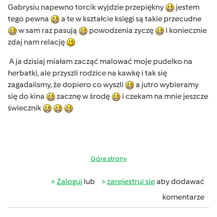
Gabrysiu napewno torcik wyjdzie przepiękny
jestem
tego pewna
a te w kształcie księgi są takie przecudne
w sam raz pasują
powodzenia zyczę
i koniecznie
zdaj nam relację
A ja dzisiaj miałam zacząć malować moje pudelko na
herbatki, ale przyszli rodzice na kawkę i tak się
zagadalismy, że dopiero co wyszli
a jutro wybieramy
się do kina
zacznę w środę
i czekam na mnie jeszcze
świecznik
Góra strony
Zaloguj
lub
zarejestruj się
aby dodawać
komentarze