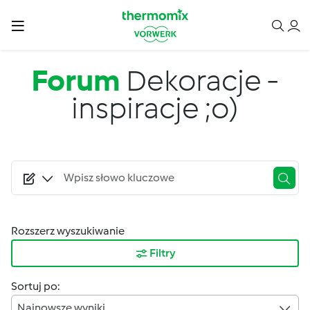
Przejdź do treści
Forum
Dekoracje -
inspiracje ;o)
Rozszerz wyszukiwanie
Filtry
Sortuj po:
Najnowsze wyniki