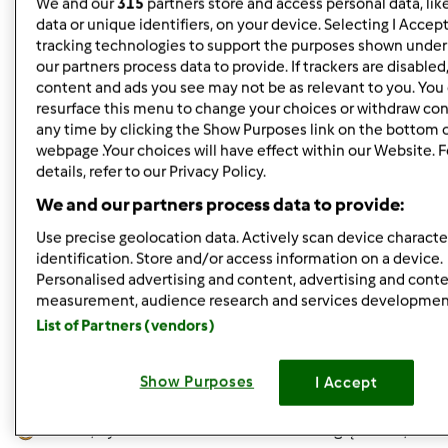
We and our
315
partners store and access personal data, lik
zaplanowałam. Co mi wyjdzie? Zrobię próbę i podzielę się
data or unique identifiers, on your device. Selecting I Accep
tracking technologies to support the purposes shown unde
z Wami komentarzem.
our partners process data to provide. If trackers are disable
content and ads you see may not be as relevant to you. You
resurface this menu to change your choices or withdraw con
Góra strony
any time by clicking the Show Purposes link on the bottom 
webpage .Your choices will have effect within our Website. 
Zaloguj
lub
zarejestruj się
aby dodawać
details, refer to our Privacy Policy.
komentarze
We and our partners process data to provide:
Use precise geolocation data. Actively scan device character
gabi49
Dołączył : 29.04.2011
identification. Store and/or access information on a device.
Personalised advertising and content, advertising and cont
measurement, audience research and services developmen
List of Partners (vendors)
Show Purposes
I Accept
pon., 04/08/2013 - 18:22
#5
Aniu25 , byłam na stronce "tortowni". Pooglądałam , ale