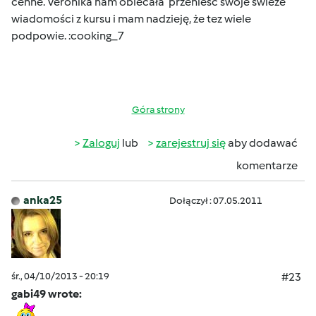
cenne. Veronika nam obiecała przenieść swoje świeże
wiadomości z kursu i mam nadzieję, że tez wiele
podpowie. :cooking_7
Góra strony
Zaloguj
lub
zarejestruj się
aby dodawać
komentarze
anka25
Dołączył : 07.05.2011
śr., 04/10/2013 - 20:19
#23
gabi49 wrote: