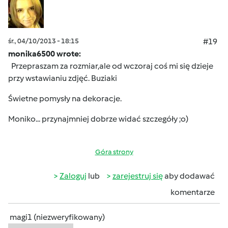
śr., 04/10/2013 - 18:15
#19
monika6500 wrote:
Przepraszam za rozmiar,ale od wczoraj coś mi się dzieje
przy wstawianiu zdjęć.
Buziaki
Świetne pomysły na dekoracje.
Moniko... przynajmniej dobrze widać szczegóły ;o)
Góra strony
Zaloguj
lub
zarejestruj się
aby dodawać
komentarze
magi1 (niezweryfikowany)