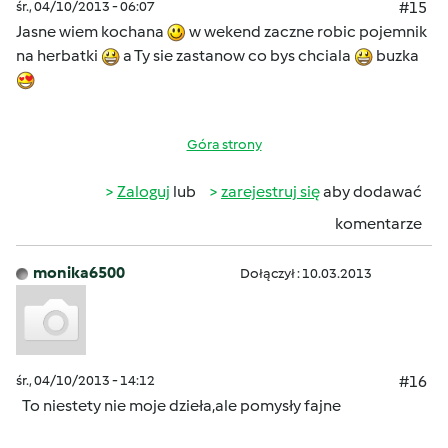
śr., 04/10/2013 - 06:07
#15
Jasne wiem kochana
w wekend zaczne robic pojemnik
na herbatki
a Ty sie zastanow co bys chciala
buzka
Góra strony
Zaloguj
lub
zarejestruj się
aby dodawać
komentarze
monika6500
Dołączył : 10.03.2013
śr., 04/10/2013 - 14:12
#16
To niestety nie moje dzieła,ale pomysły fajne