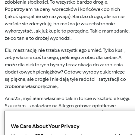
zdobienia słodkości. To wszystko bardzo drogie.
Popatrzyłam na ceny woreczków i końcówek do nich
(jakoś specjalnie się nazywają). Bardzo drogo, ale na nie
właśnie sie zdecyduję, bo można je wszechstronnie
wykorzystać. Jak już kupic to porządne. Takie mam zdanie,
że co tanie to drożej wychodzi.
Elu, masz rację, nie trzeba wszystkiego umieć. Tylko kusi ,
żeby właśnie coś takiego, pięknego zrobić dla siebie. A
może dla niektórych byłaby teraz okazja do zarobienia
dodatkowych pieniążków? Gotowe wyroby cukiernicze
są piękne, ale drogie i nie dają tyle radości i satysfacji co
zrobione własnoręcznie.,
Aniu25 , myślałam własnie o takim torcie w kształcie księgi.
Szukałam i znalazłam na Allegro gotowe opłatkowe
dekoracje z modlitwą i motywami I Komunii Św. Wydaje
mi się , że zrobienia tortu przy ich użyciu będzie łatwe. TM
We Care About Your Privacy
zrobi mi ciasto biszkoptowe i kremy, a ja to połączę i na
krem położę opłatkową dekorację. Tak juz to sobie