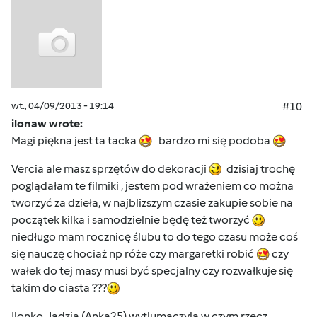
wt., 04/09/2013 - 19:14
#10
ilonaw wrote:
Magi piękna jest ta tacka
bardzo mi się podoba
Vercia ale masz sprzętów do dekoracji
dzisiaj trochę
poglądałam te filmiki , jestem pod wrażeniem co można
tworzyć za dzieła, w najblizszym czasie zakupie sobie na
początek kilka i samodzielnie będę też tworzyć
niedługo mam rocznicę ślubu to do tego czasu może coś
się nauczę chociaż np róże czy margaretki robić
czy
wałek do tej masy musi być specjalny czy rozwałkuje się
takim do ciasta ???
Ilonko, Jadzia (Anka25) wytlumaczyla w czym rzecz,