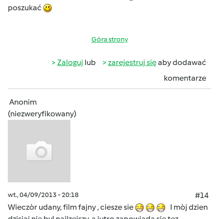
poszukać
Góra strony
Zaloguj
lub
zarejestruj się
aby dodawać
komentarze
Anonim
(niezweryfikowany)
wt., 04/09/2013 - 20:18
#14
Wieczòr udany, film fajny , ciesze sie
I mòj dzien
dzisiaj nie byl najlzejszy, a jutro zapowiada sie tez