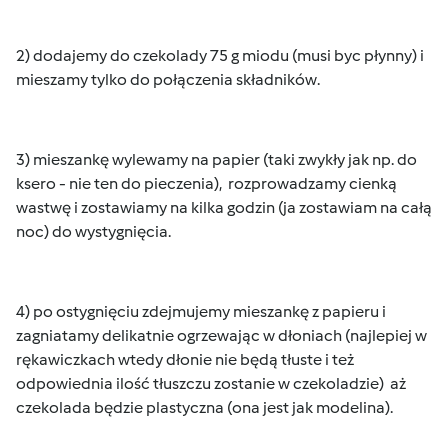
2) dodajemy do czekolady 75 g miodu (musi byc płynny) i
mieszamy tylko do połączenia składników.
3) mieszankę wylewamy na papier (taki zwykły jak np. do
ksero - nie ten do pieczenia), rozprowadzamy cienką
wastwę i zostawiamy na kilka godzin (ja zostawiam na całą
noc) do wystygnięcia.
4) po ostygnięciu zdejmujemy mieszankę z papieru i
zagniatamy delikatnie ogrzewając w dłoniach (najlepiej w
rękawiczkach wtedy dłonie nie będą tłuste i też
odpowiednia ilość tłuszczu zostanie w czekoladzie) aż
czekolada będzie plastyczna (ona jest jak modelina).