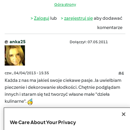
Góra strony
Zaloguj
lub
zarejestruj się
aby dodawać
komentarze
anka25
Dołączył : 07.05.2011
czw., 04/04/2013 - 15:35
#4
Każda z nas ma jakieś swoje ciekawe pasje. Ja uwielbiam
pieczenie i dekorowanie słodkości. Chętnie podglądam
innych i staram się też tworzyć własne małe "dzieła
kulinarne".
Ostatnio zaraziłam się też od mojej mamy quilingiem ;o)
We Care About Your Privacy