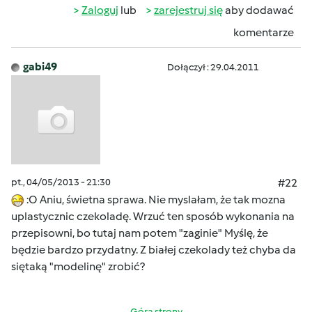
Zaloguj
lub
zarejestruj się
aby dodawać
komentarze
gabi49
Dołączył : 29.04.2011
pt., 04/05/2013 - 21:30
#22
:O Aniu, świetna sprawa. Nie myslałam, że tak mozna
uplastycznic czekoladę. Wrzuć ten sposób wykonania na
przepisowni, bo tutaj nam potem "zaginie" Myślę, że
będzie bardzo przydatny. Z białej czekolady też chyba da
siętaką "modelinę" zrobić?
Góra strony