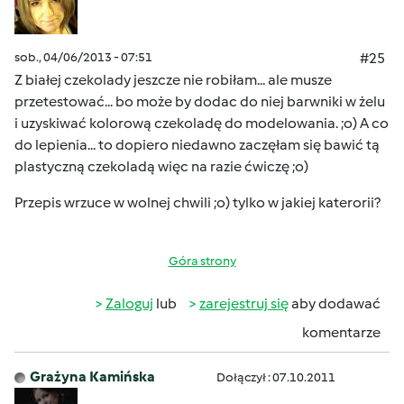
sob., 04/06/2013 - 07:51
#25
Z białej czekolady jeszcze nie robiłam... ale musze
przetestować... bo może by dodac do niej barwniki w żelu
i uzyskiwać kolorową czekoladę do modelowania. ;o) A co
do lepienia... to dopiero niedawno zaczęłam się bawić tą
plastyczną czekoladą więc na razie ćwiczę ;o)
Przepis wrzuce w wolnej chwili ;o) tylko w jakiej katerorii?
Góra strony
Zaloguj
lub
zarejestruj się
aby dodawać
komentarze
Grażyna Kamińska
Dołączył : 07.10.2011