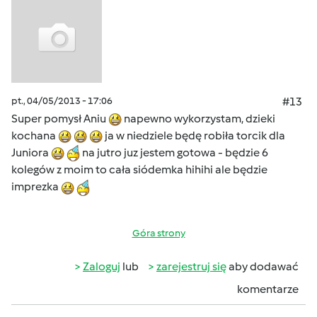
pt., 04/05/2013 - 17:06
#13
Super pomysł Aniu
napewno wykorzystam, dzieki
kochana
ja w niedziele będę robiła torcik dla
Juniora
na jutro juz jestem gotowa - będzie 6
kolegów z moim to cała siódemka hihihi ale będzie
imprezka
Góra strony
Zaloguj
lub
zarejestruj się
aby dodawać
komentarze