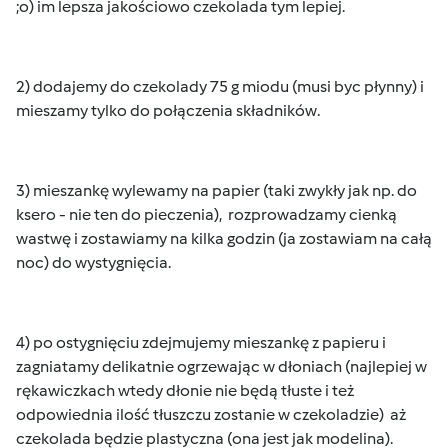
;o) im lepsza jakościowo czekolada tym lepiej.
2) dodajemy do czekolady 75 g miodu (musi byc płynny) i
mieszamy tylko do połączenia składników.
3) mieszankę wylewamy na papier (taki zwykły jak np. do
ksero - nie ten do pieczenia), rozprowadzamy cienką
wastwę i zostawiamy na kilka godzin (ja zostawiam na całą
noc) do wystygnięcia.
4) po ostygnięciu zdejmujemy mieszankę z papieru i
zagniatamy delikatnie ogrzewając w dłoniach (najlepiej w
rękawiczkach wtedy dłonie nie będą tłuste i też
odpowiednia ilość tłuszczu zostanie w czekoladzie) aż
czekolada będzie plastyczna (ona jest jak modelina).