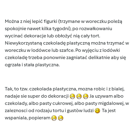
Można z niej lepić figurki (trzymane w woreczku poleżą
spokojnie nawet kilka tygodni), po rozwałkowaniu
wycinać dekoracje lub obłożyć nią cały tort.
Niewykorzystaną czekoladę plastyczną można trzymać w
woreczku w lodówce lub szafce. Po wyjęciu z lodówki
czekoladę trzeba ponownie zagniatać delikatnie aby się
ogrzała i stała plastyczna.
Tak, to tzw. czekolada plastyczna, mozna robic i z bialej,
nadaje sie super do dekoracji
Ja uzywam albo
czekolady, albo pasty cukrowej, albo pasty migdalowej, w
zaleznosci od rodzaju tortu i gustòw ludzi
Ta jest
wspaniala, popieram