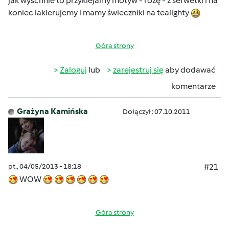
jak wyschnie to przyklejamy motyw - różę - z serwetki i na
koniec lakierujemy i mamy świeczniki na tealighty
Góra strony
Zaloguj
lub
zarejestruj się
aby dodawać
komentarze
Grażyna Kamińska
Dołączył : 07.10.2011
pt., 04/05/2013 - 18:18
#21
WOW
Góra strony