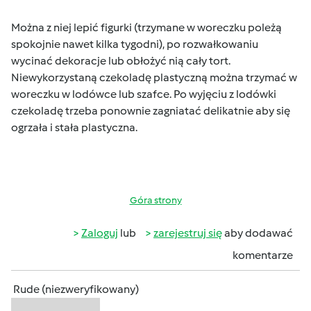
Można z niej lepić figurki (trzymane w woreczku poleżą
spokojnie nawet kilka tygodni), po rozwałkowaniu
wycinać dekoracje lub obłożyć nią cały tort.
Niewykorzystaną czekoladę plastyczną można trzymać w
woreczku w lodówce lub szafce. Po wyjęciu z lodówki
czekoladę trzeba ponownie zagniatać delikatnie aby się
ogrzała i stała plastyczna.
Góra strony
Zaloguj
lub
zarejestruj się
aby dodawać
komentarze
Rude (niezweryfikowany)