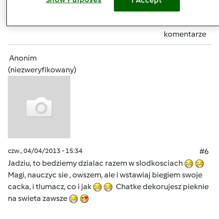
I Accept
Zaloguj
lub
zarejestruj się
aby dodawać
komentarze
Anonim
(niezweryfikowany)
czw., 04/04/2013 - 15:34
#6
Jadziu, to bedziemy dzialac razem w slodkosciach
Magi, nauczyc sie , owszem, ale i wstawiaj biegiem swoje
cacka, i tlumacz, co i jak
Chatke dekorujesz pieknie
na swieta zawsze