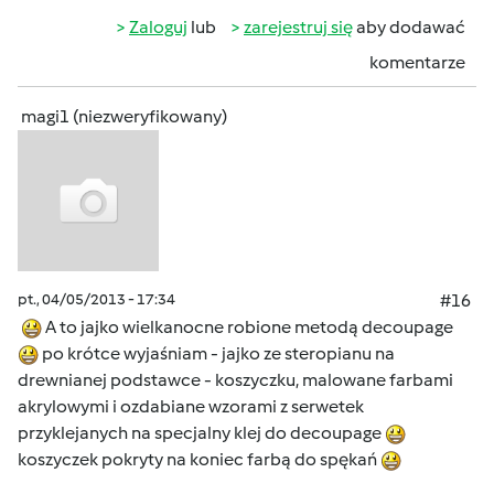
Zaloguj
lub
zarejestruj się
aby dodawać
komentarze
magi1 (niezweryfikowany)
pt., 04/05/2013 - 17:34
#16
A to jajko wielkanocne robione metodą decoupage
po krótce wyjaśniam - jajko ze steropianu na
drewnianej podstawce - koszyczku, malowane farbami
akrylowymi i ozdabiane wzorami z serwetek
przyklejanych na specjalny klej do decoupage
koszyczek pokryty na koniec farbą do spękań