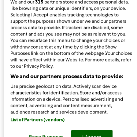
We and our
315
partners store and access personal data,
like browsing data or unique identifiers, on your device.
Góra strony
Selecting I Accept enables tracking technologies to
support the purposes shown under we and our partners
Zaloguj
lub
zarejestruj się
aby dodawać
process data to provide. If trackers are disabled, some
komentarze
content and ads you see may not be as relevant to you.
You can resurface this menu to change your choices or
withdraw consent at any time by clicking the Show
magi1 (niezweryfikowany)
Purposes link on the bottom of the webpage .Your choices
will have effect within our Website. For more details, refer
to our Privacy Policy.
We and our partners process data to provide:
Use precise geolocation data. Actively scan device
characteristics for identification. Store and/or access
information on a device. Personalised advertising and
czw., 04/04/2013 - 15:21
#5
content, advertising and content measurement,
Super pomysł
fajnie
bedzie można się czegoś
audience research and services development.
nauczyć
List of Partners (vendors)
Góra strony
Show Purposes