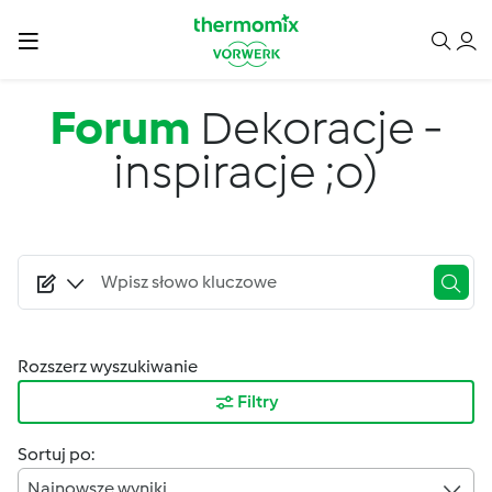
Przejdź do treści
Forum
Dekoracje -
inspiracje ;o)
Rozszerz wyszukiwanie
Filtry
Sortuj po:
Najnowsze wyniki