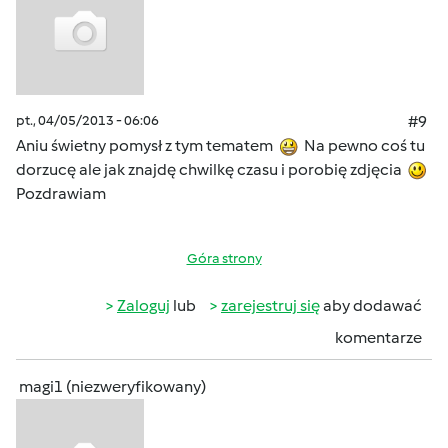
pt., 04/05/2013 - 06:06
#9
Aniu świetny pomysł z tym tematem
Na pewno coś tu
dorzucę ale jak znajdę chwilkę czasu i porobię zdjęcia
Pozdrawiam
Góra strony
Zaloguj
lub
zarejestruj się
aby dodawać
komentarze
magi1 (niezweryfikowany)