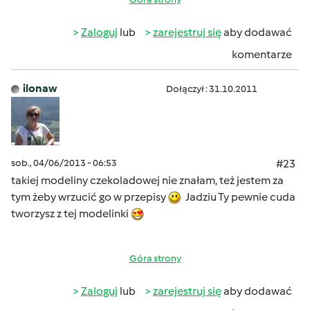
Zaloguj
lub
zarejestruj się
aby dodawać
komentarze
ilonaw
Dołączył : 31.10.2011
sob., 04/06/2013 - 06:53
#23
takiej modeliny czekoladowej nie znałam, też jestem za
tym żeby wrzucić go w przepisy
Jadziu Ty pewnie cuda
tworzysz z tej modelinki
Góra strony
Zaloguj
lub
zarejestruj się
aby dodawać