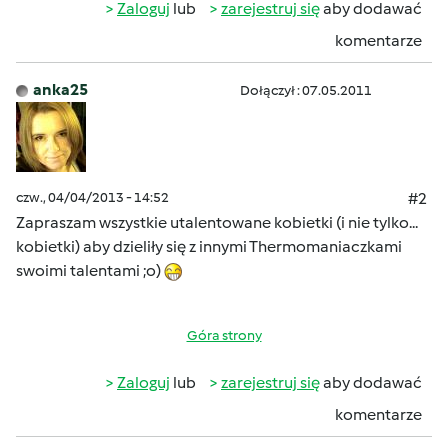
Zaloguj
lub
zarejestruj się
aby dodawać
komentarze
anka25
Dołączył : 07.05.2011
czw., 04/04/2013 - 14:52
#2
Zapraszam wszystkie utalentowane kobietki (i nie tylko...
kobietki) aby dzieliły się z innymi Thermomaniaczkami
swoimi talentami ;o)
Góra strony
Zaloguj
lub
zarejestruj się
aby dodawać
komentarze