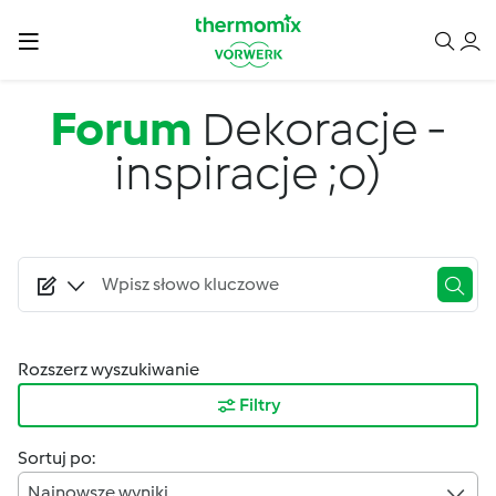
Przejdź do treści
Forum
Dekoracje -
inspiracje ;o)
Rozszerz wyszukiwanie
Filtry
Sortuj po:
Najnowsze wyniki