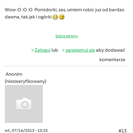
Wow :O :O :O Pomidorki, zas, umiem robic juz od bardzo
dawna, tak jak i ogòrki
Góra strony
Zaloguj
lub
zarejestruj się
aby dodawać
komentarze
Anonim
(niezweryfikowany)
wt., 07/16/2013 - 10:25
#13