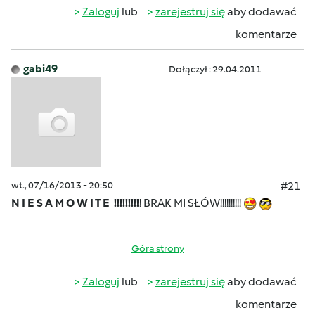
Zaloguj
lub
zarejestruj się
aby dodawać
komentarze
gabi49
Dołączył : 29.04.2011
wt., 07/16/2013 - 20:50
#21
N I E S A M O W I T E !!!!!!!!!
! BRAK MI SŁÓW!!!!!!!!!!
Góra strony
Zaloguj
lub
zarejestruj się
aby dodawać
komentarze