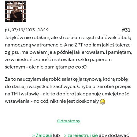
pt., 07/19/2013 - 18:19
#31
Jeżyków nie robiłam, ale strzelałam z sych stalówek bibułą
namoczoną w atramencie. A na ZPT robiłam jakieś talerze
z gipsu, malowałam je a później lakierowałam. I pamiętam,
że w nieskończoność matowiłam szkło papierem
ściernym - ale nie pamiętam po co :O
Za to nauczylam się robić salatkę jarzynową, którą robię
do dzisiaj i wszystkich zachwyca. Chyba przerobię przepis
na TM i wstawię - ale to dopiero jak opanuję umiejętność
wstawiania - no cóż, nikt nie jest doskonały
Góra strony
Zaloguj
lub
zarejestruj się
aby dodawać