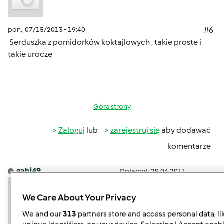
pon., 07/15/2013 - 19:40
#6
Serduszka z pomidorków koktajlowych , takie proste i
takie urocze
Góra strony
Zaloguj
lub
zarejestruj się
aby dodawać
komentarze
gabi49
Dołączył : 29.04.2011
We Care About Your Privacy
We and our
313
partners store and access personal data, li