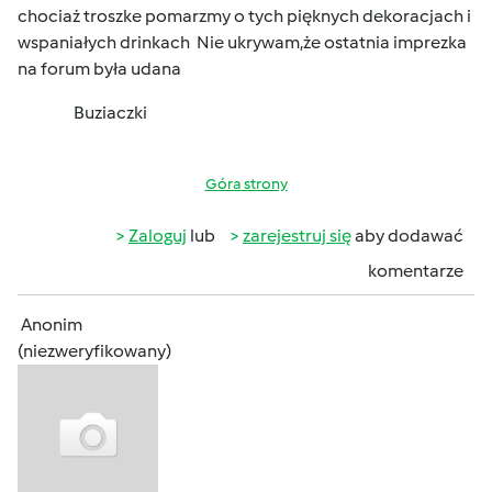
chociaż troszke pomarzmy o tych pięknych dekoracjach i
wspaniałych drinkach
Nie ukrywam,że ostatnia imprezka
na forum była udana
Buziaczki
Góra strony
Zaloguj
lub
zarejestruj się
aby dodawać
komentarze
Anonim
(niezweryfikowany)