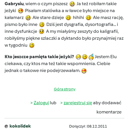
Gabrysiu
, wiem o czym piszesz
Ja też robiłam takie
jeżyki
Pisałam stalówka a w ławce było miejsce na
kałamarz
Ale stare dzieje
hihihi
Ale masz rację,
pismo było inne
Dziś jest dysgrafia, dysortografia... i
inne dysfunkcje
A my miałyśmy zeszyty do kaligrafii,
robiłyśmy piękne szlaczki a dyktando było przynajmiej raz
w tygodniu
Kto jeszcze pamięta takie jeżyki?
Jestem Elu
ciekawa, czy ktos ma też takie wspomnienia. Ciebie
jednak o takowe nie podejrzewałam.
Góra strony
Zaloguj
lub
zarejestruj się
aby dodawać
komentarze
kokolidek
Dołączył : 08.12.2011