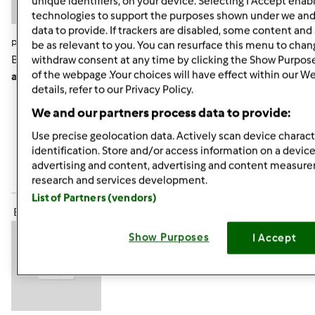
unique identifiers, on your device. Selecting I Accept enab
technologies to support the purposes shown under we and
data to provide. If trackers are disabled, some content an
pon., 07/15/2013 - 19:50
#7
be as relevant to you. You can resurface this menu to chan
Brak słów zachwytu!!!!!! Tak
Monisiu, piękne i proste. No,
withdraw consent at any time by clicking the Show Purpos
of the webpage .Your choices will have effect within our W
ale trzeba na to "wpaść"
details, refer to our Privacy Policy.
We and our partners process data to provide:
Góra strony
Use precise geolocation data. Actively scan device characte
identification. Store and/or access information on a device
Zaloguj
lub
zarejestruj się
aby dodawać
advertising and content, advertising and content measur
komentarze
research and services development.
List of Partners (vendors)
ElaK (niezweryfikowany)
Show Purposes
I Accept