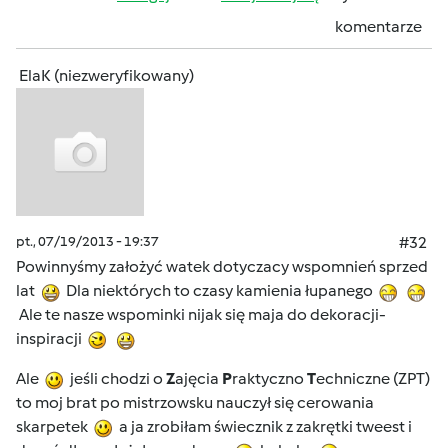
komentarze
ElaK (niezweryfikowany)
pt., 07/19/2013 - 19:37
#32
Powinnyśmy założyć watek dotyczacy wspomnień sprzed
lat
Dla niektórych to czasy kamienia łupanego
Ale te nasze wspominki nijak się maja do dekoracji-
inspiracji
Ale
jeśli chodzi o
Z
ajęcia
P
raktyczno
T
echniczne (ZPT)
to moj brat po mistrzowsku nauczył się cerowania
skarpetek
a ja zrobiłam świecznik z zakrętki tweest i