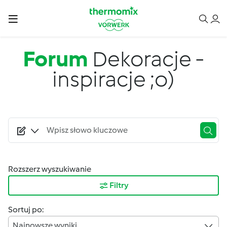
Przejdź do treści
Forum
Dekoracje -
inspiracje ;o)
Rozszerz wyszukiwanie
Filtry
Sortuj po:
Najnowsze wyniki