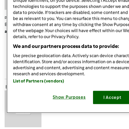
unique identifiers, on your device. Selecting I Accept enab
technologies to support the purposes shown under we and
data to provide. If trackers are disabled, some content an
pon., 07/15/2013 - 19:50
#7
be as relevant to you. You can resurface this menu to chan
Brak słów zachwytu!!!!!! Tak
Monisiu, piękne i proste. No,
withdraw consent at any time by clicking the Show Purpos
of the webpage .Your choices will have effect within our W
ale trzeba na to "wpaść"
details, refer to our Privacy Policy.
We and our partners process data to provide:
Góra strony
Use precise geolocation data. Actively scan device characte
identification. Store and/or access information on a device
Zaloguj
lub
zarejestruj się
aby dodawać
advertising and content, advertising and content measur
komentarze
research and services development.
List of Partners (vendors)
ElaK (niezweryfikowany)
Show Purposes
I Accept