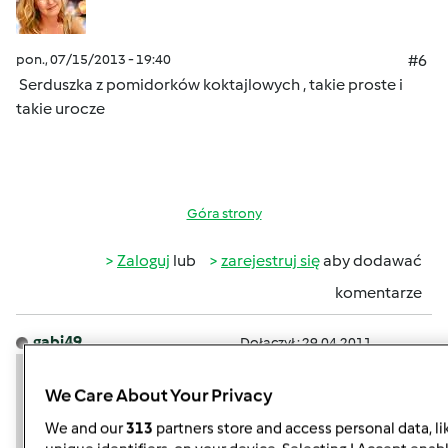
pon., 07/15/2013 - 19:40
#6
Serduszka z pomidorków koktajlowych , takie proste i
takie urocze
Góra strony
Zaloguj
lub
zarejestruj się
aby dodawać
komentarze
gabi49
Dołączył : 29.04.2011
We Care About Your Privacy
We and our
313
partners store and access personal data, li