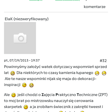
komentarze
ElaK (niezweryfikowany)
pt., 07/19/2013 - 19:37
#32
Powinnyśmy założyć watek dotyczacy wspomnień sprzed
lat
Dla niektórych to czasy kamienia łupanego
Ale te nasze wspominki nijak się maja do dekoracji-
inspiracji
Ale
jeśli chodzi o
Z
ajęcia
P
raktyczno
T
echniczne (ZPT)
to moj brat po mistrzowsku nauczył się cerowania
skarpetek
a ja zrobiłam świecznik z zakrętki tweest i