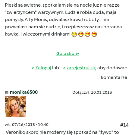
Pieski sa swietne, spotkalam sie na necie juz nie raz ze
"zwierzyncem" warzywnym. Ludzie robia cuda, maja
pomysly. A Ty Monis, odwalasz kawal roboty, i nie
pozwalasz nam sie nudzic, i rozpieszczasz nas poranna
kawka, i wieczornymi drinkami
Góra strony
Zaloguj
lub
zarejestruj się
aby dodawać
komentarze
monika6500
Dołączył : 10.03.2013
wt., 07/16/2013 - 10:40
#14
Veroniko skoro nie możemy się spotkać na "żywo" to