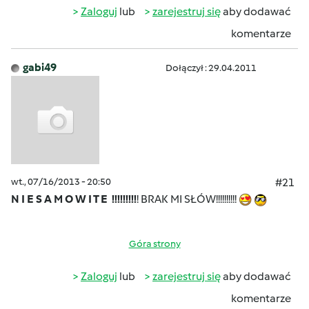
Zaloguj
lub
zarejestruj się
aby dodawać
komentarze
gabi49
Dołączył : 29.04.2011
wt., 07/16/2013 - 20:50
#21
N I E S A M O W I T E !!!!!!!!!
! BRAK MI SŁÓW!!!!!!!!!!
Góra strony
Zaloguj
lub
zarejestruj się
aby dodawać
komentarze