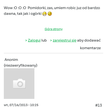
Wow :O :O :O Pomidorki, zas, umiem robic juz od bardzo
dawna, tak jak i ogòrki
Góra strony
Zaloguj
lub
zarejestruj się
aby dodawać
komentarze
Anonim
(niezweryfikowany)
wt., 07/16/2013 - 10:25
#13