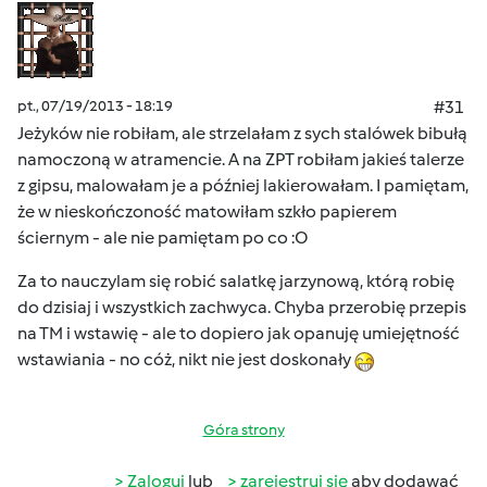
pt., 07/19/2013 - 18:19
#31
Jeżyków nie robiłam, ale strzelałam z sych stalówek bibułą
namoczoną w atramencie. A na ZPT robiłam jakieś talerze
z gipsu, malowałam je a później lakierowałam. I pamiętam,
że w nieskończoność matowiłam szkło papierem
ściernym - ale nie pamiętam po co :O
Za to nauczylam się robić salatkę jarzynową, którą robię
do dzisiaj i wszystkich zachwyca. Chyba przerobię przepis
na TM i wstawię - ale to dopiero jak opanuję umiejętność
wstawiania - no cóż, nikt nie jest doskonały
Góra strony
Zaloguj
lub
zarejestruj się
aby dodawać