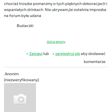
chociaż troszke pomarzmy o tych pięknych dekoracjach i
wspaniałych drinkach
Nie ukrywam,że ostatnia imprezka
na forum była udana
Buziaczki
Góra strony
Zaloguj
lub
zarejestruj się
aby dodawać
komentarze
Anonim
(niezweryfikowany)