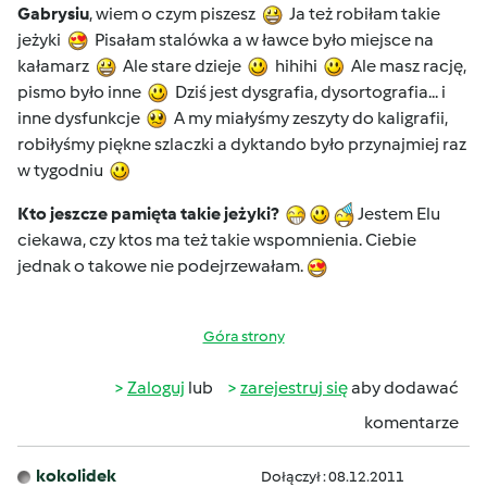
Gabrysiu
, wiem o czym piszesz
Ja też robiłam takie
jeżyki
Pisałam stalówka a w ławce było miejsce na
kałamarz
Ale stare dzieje
hihihi
Ale masz rację,
pismo było inne
Dziś jest dysgrafia, dysortografia... i
inne dysfunkcje
A my miałyśmy zeszyty do kaligrafii,
robiłyśmy piękne szlaczki a dyktando było przynajmiej raz
w tygodniu
Kto jeszcze pamięta takie jeżyki?
Jestem Elu
ciekawa, czy ktos ma też takie wspomnienia. Ciebie
jednak o takowe nie podejrzewałam.
Góra strony
Zaloguj
lub
zarejestruj się
aby dodawać
komentarze
kokolidek
Dołączył : 08.12.2011