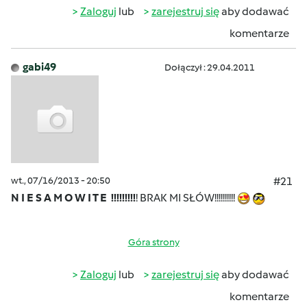
Zaloguj
lub
zarejestruj się
aby dodawać
komentarze
gabi49
Dołączył : 29.04.2011
wt., 07/16/2013 - 20:50
#21
N I E S A M O W I T E !!!!!!!!!
! BRAK MI SŁÓW!!!!!!!!!!
Góra strony
Zaloguj
lub
zarejestruj się
aby dodawać
komentarze