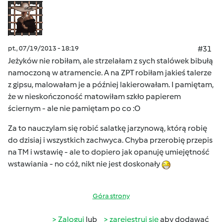
pt., 07/19/2013 - 18:19
#31
Jeżyków nie robiłam, ale strzelałam z sych stalówek bibułą
namoczoną w atramencie. A na ZPT robiłam jakieś talerze
z gipsu, malowałam je a później lakierowałam. I pamiętam,
że w nieskończoność matowiłam szkło papierem
ściernym - ale nie pamiętam po co :O
Za to nauczylam się robić salatkę jarzynową, którą robię
do dzisiaj i wszystkich zachwyca. Chyba przerobię przepis
na TM i wstawię - ale to dopiero jak opanuję umiejętność
wstawiania - no cóż, nikt nie jest doskonały
Góra strony
Zaloguj
lub
zarejestruj się
aby dodawać