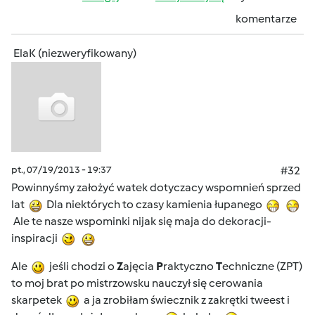
komentarze
ElaK (niezweryfikowany)
pt., 07/19/2013 - 19:37
#32
Powinnyśmy założyć watek dotyczacy wspomnień sprzed
lat
Dla niektórych to czasy kamienia łupanego
Ale te nasze wspominki nijak się maja do dekoracji-
inspiracji
Ale
jeśli chodzi o
Z
ajęcia
P
raktyczno
T
echniczne (ZPT)
to moj brat po mistrzowsku nauczył się cerowania
skarpetek
a ja zrobiłam świecznik z zakrętki tweest i