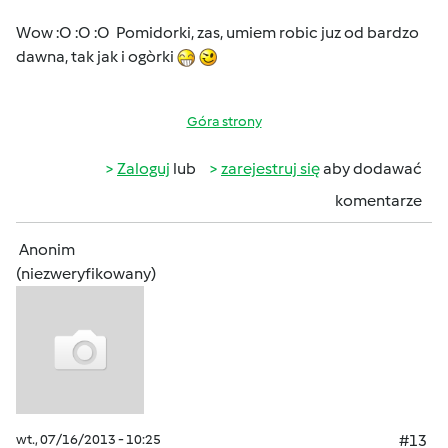
Wow :O :O :O Pomidorki, zas, umiem robic juz od bardzo
dawna, tak jak i ogòrki
Góra strony
Zaloguj
lub
zarejestruj się
aby dodawać
komentarze
Anonim
(niezweryfikowany)
wt., 07/16/2013 - 10:25
#13