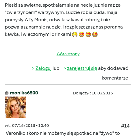
Pieski sa swietne, spotkalam sie na necie juz nie raz ze
"zwierzyncem" warzywnym. Ludzie robia cuda, maja
pomysly. A Ty Monis, odwalasz kawal roboty, i nie
pozwalasz nam sie nudzic, i rozpieszczasz nas poranna
kawka, i wieczornymi drinkami
Góra strony
Zaloguj
lub
zarejestruj się
aby dodawać
komentarze
monika6500
Dołączył : 10.03.2013
wt., 07/16/2013 - 10:40
#14
Veroniko skoro nie możemy się spotkać na "żywo" to