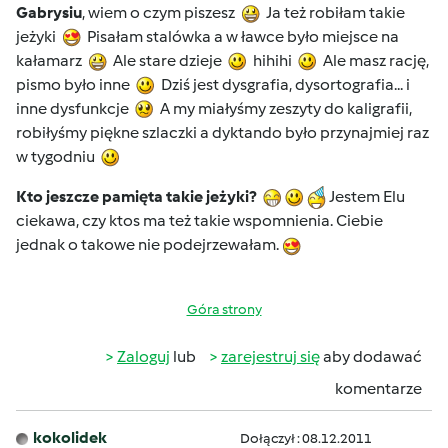
Gabrysiu
, wiem o czym piszesz
Ja też robiłam takie
jeżyki
Pisałam stalówka a w ławce było miejsce na
kałamarz
Ale stare dzieje
hihihi
Ale masz rację,
pismo było inne
Dziś jest dysgrafia, dysortografia... i
inne dysfunkcje
A my miałyśmy zeszyty do kaligrafii,
robiłyśmy piękne szlaczki a dyktando było przynajmiej raz
w tygodniu
Kto jeszcze pamięta takie jeżyki?
Jestem Elu
ciekawa, czy ktos ma też takie wspomnienia. Ciebie
jednak o takowe nie podejrzewałam.
Góra strony
Zaloguj
lub
zarejestruj się
aby dodawać
komentarze
kokolidek
Dołączył : 08.12.2011