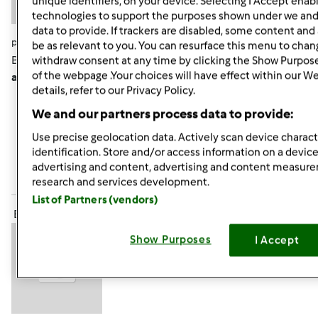
unique identifiers, on your device. Selecting I Accept enab
technologies to support the purposes shown under we and
data to provide. If trackers are disabled, some content an
pon., 07/15/2013 - 19:50
#7
be as relevant to you. You can resurface this menu to chan
Brak słów zachwytu!!!!!! Tak
Monisiu, piękne i proste. No,
withdraw consent at any time by clicking the Show Purpos
of the webpage .Your choices will have effect within our W
ale trzeba na to "wpaść"
details, refer to our Privacy Policy.
We and our partners process data to provide:
Góra strony
Use precise geolocation data. Actively scan device characte
identification. Store and/or access information on a device
Zaloguj
lub
zarejestruj się
aby dodawać
advertising and content, advertising and content measur
komentarze
research and services development.
List of Partners (vendors)
ElaK (niezweryfikowany)
Show Purposes
I Accept