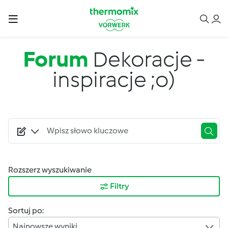
Przejdź do treści
Forum
Dekoracje -
inspiracje ;o)
Rozszerz wyszukiwanie
Filtry
Sortuj po:
Najnowsze wyniki