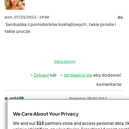
pon., 07/15/2013 - 19:40
#6
Serduszka z pomidorków koktajlowych , takie proste i
takie urocze
Góra strony
Zaloguj
lub
zarejestruj się
aby dodawać
komentarze
gabi49
Dołączył : 29.04.2011
We Care About Your Privacy
We and our
315
partners store and access personal data, li