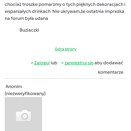
chociaż troszke pomarzmy o tych pięknych dekoracjach i
wspaniałych drinkach
Nie ukrywam,że ostatnia imprezka
na forum była udana
Buziaczki
Góra strony
Zaloguj
lub
zarejestruj się
aby dodawać
komentarze
Anonim
(niezweryfikowany)