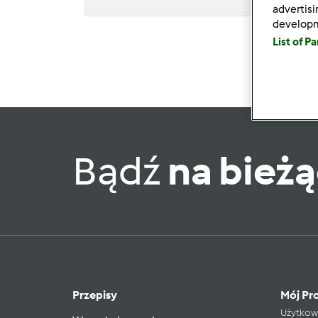
advertis
develop
List of P
Bądź
na bież
Przepisy
Mój Pro
Użytkow