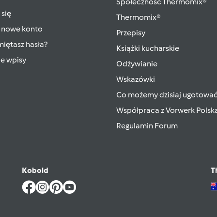
Społeczność Thermomix®
 się
Thermomix®
 nowe konto
Przepisy
iętasz hasła?
Książki kucharskie
ie wpisy
Odżywianie
Wskazówki
Co możemy dzisiaj ugotowa
Współpraca z Vorwerk Polsk
Regulamin Forum
Kobold
T