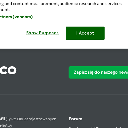
ing and content measurement, audience research and services
ment.
artners (vendors)
Show Purposes
I Accept
ąco
Zapisz się do naszego new
fil
Forum
(tylko Dla Zarejestrowanych
ników)