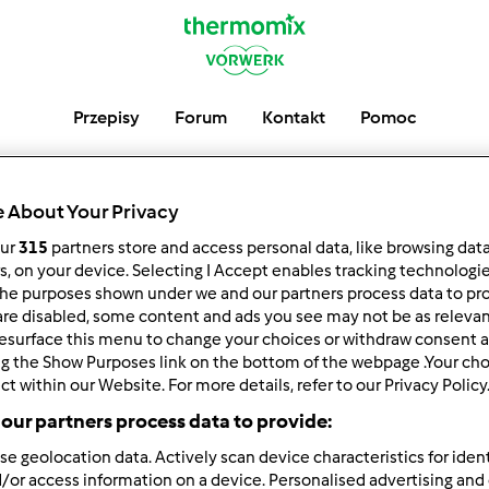
Przepisy
Forum
Kontakt
Pomoc
 About Your Privacy
Ostatnie Post
our
315
partners store and access personal data, like browsing dat
rs, on your device. Selecting I Accept enables tracking technologi
he purposes shown under we and our partners process data to prov
are disabled, some content and ads you see may not be as relevan
esurface this menu to change your choices or withdraw consent a
ng the Show Purposes link on the bottom of the webpage .Your choi
ct within our Website. For more details, refer to our Privacy Policy
Autor
Odpowiedzi
our partners process data to provide:
se geolocation data. Actively scan device characteristics for ident
/or access information on a device. Personalised advertising and