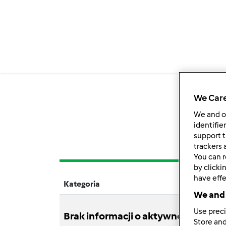
We Care
We and 
identifie
support t
trackers 
You can r
by clicki
have effe
Kategoria
Tytuł
We and 
Use preci
Brak informacji o aktywnościach
Store and