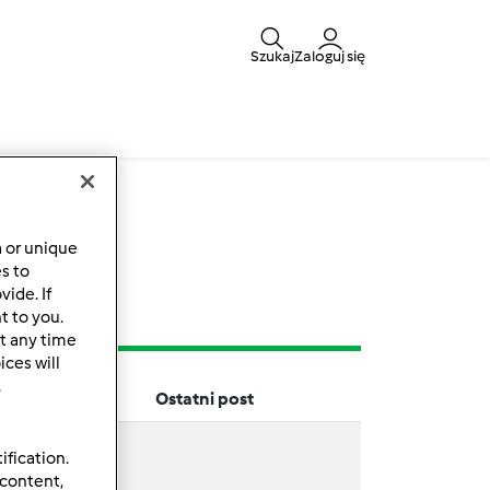
Szukaj
Zaloguj się
y
a or unique
es to
ide. If
t to you.
t any time
ces will
.
Ostatni post
ification.
 content,