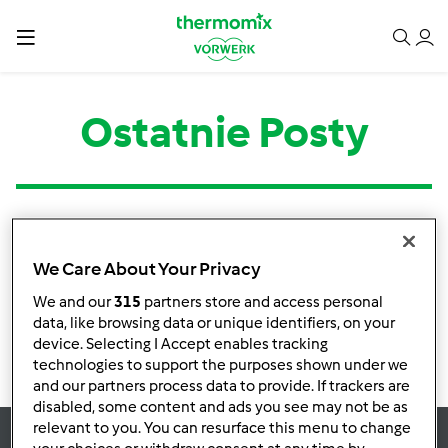
Ostatnie Posty
Kategoria
Tytuł
Autor
Odpowiedzi
Ostatni post
We Care About Your Privacy
Brak informacji o aktywnościach
We and our
315
partners store and access personal
data, like browsing data or unique identifiers, on your
device. Selecting I Accept enables tracking
technologies to support the purposes shown under we
and our partners process data to provide. If trackers are
disabled, some content and ads you see may not be as
relevant to you. You can resurface this menu to change