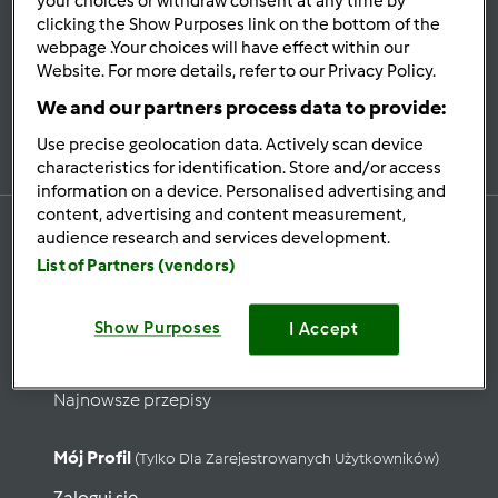
your choices or withdraw consent at any time by
Bądź
na bieżąco
clicking the Show Purposes link on the bottom of the
webpage .Your choices will have effect within our
Website. For more details, refer to our Privacy Policy.
We and our partners process data to provide:
Zapisz się do naszego newslettera
Use precise geolocation data. Actively scan device
characteristics for identification. Store and/or access
information on a device. Personalised advertising and
content, advertising and content measurement,
audience research and services development.
List of Partners (vendors)
Przepisy
Show Purposes
Wyszukaj przepisy
I Accept
Kategorie
Najnowsze przepisy
Mój Profil
(tylko Dla Zarejestrowanych Użytkowników)
Zaloguj się