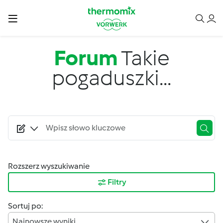
Przejdź do treści
Forum
Takie
pogaduszki...
Rozszerz wyszukiwanie
Filtry
Sortuj po:
Najnowsze wyniki