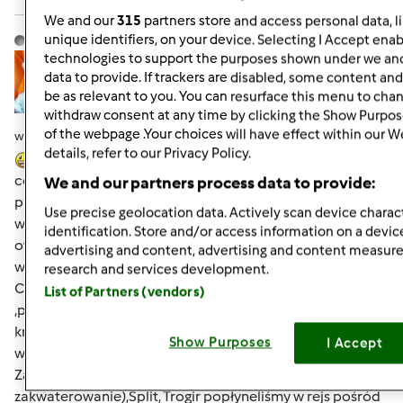
We and our
315
partners store and access personal data, l
Hanna Gręda
unique identifiers, on your device. Selecting I Accept enab
Dołączył : 24.08.2012
technologies to support the purposes shown under we and
data to provide. If trackers are disabled, some content an
be as relevant to you. You can resurface this menu to cha
withdraw consent at any time by clicking the Show Purpos
of the webpage .Your choices will have effect within our W
wt., 05/28/2013 - 07:34
#7
details, refer to our Privacy Policy.
Dziewczyny jak się ma pecha to w drewnianym kościele
cegła na głowę spada.U mnie podobnie
na tydzień
We and our partners process data to provide:
przed wyjazdem skręciłam nogę w kostce. :O pogotowie i
Use precise geolocation data. Actively scan device charact
wyrok usztywnienie na 3-tygodnie.
Ale furteczka się
identification. Store and/or access information on a devic
otwiera
mam wybór gips albo stabilizator ,no to
advertising and content, advertising and content measu
wiadomo co wybrałam.Wyjechaliśmy w deszczu.Maj w
research and services development.
Chorwacji jest mokry
więc codziennie przepadało
List of Partners (vendors)
,później wychodziło słonko ,ale było ciepło.Chodziłam na
krótko z peleryną lub parasolem na wszelki
Show Purposes
I Accept
wypadek.Ogólnie Chorwacja jest piękna zwiedziłam
Zagrzeb,Zadar ,Szybenik (,w którym mieliśmy
zakwaterowanie),Split, Trogir popłyneliśmy w rejs pośród