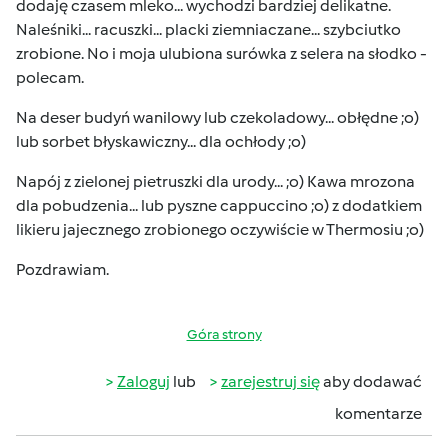
dodaję czasem mleko... wychodzi bardziej delikatne.
Naleśniki... racuszki... placki ziemniaczane... szybciutko
zrobione. No i moja ulubiona surówka z selera na słodko -
polecam.
Na deser budyń wanilowy lub czekoladowy... obłędne ;o)
lub sorbet błyskawiczny... dla ochłody ;o)
Napój z zielonej pietruszki dla urody... ;o) Kawa mrozona
dla pobudzenia... lub pyszne cappuccino ;o) z dodatkiem
likieru jajecznego zrobionego oczywiście w Thermosiu ;o)
Pozdrawiam.
Góra strony
Zaloguj
lub
zarejestruj się
aby dodawać
komentarze