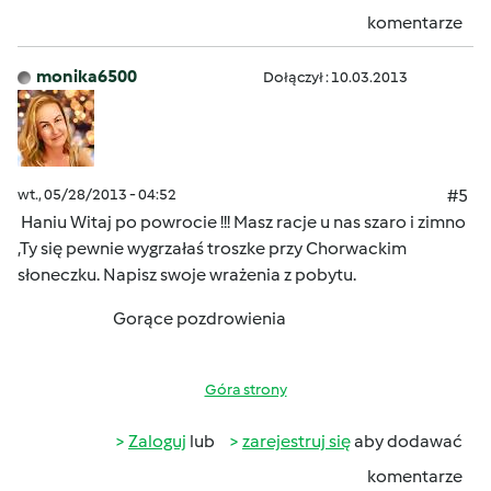
komentarze
monika6500
Dołączył : 10.03.2013
wt., 05/28/2013 - 04:52
#5
Haniu Witaj po powrocie !!! Masz racje u nas szaro i zimno
,Ty się pewnie wygrzałaś troszke przy Chorwackim
słoneczku. Napisz swoje wrażenia z pobytu.
Gorące pozdrowienia
Góra strony
Zaloguj
lub
zarejestruj się
aby dodawać
komentarze