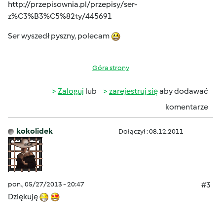
http://przepisownia.pl/przepisy/ser-
z%C3%B3%C5%82ty/445691
Ser wyszedł pyszny, polecam
Góra strony
Zaloguj
lub
zarejestruj się
aby dodawać
komentarze
kokolidek
Dołączył : 08.12.2011
pon., 05/27/2013 - 20:47
#3
Dziękuję