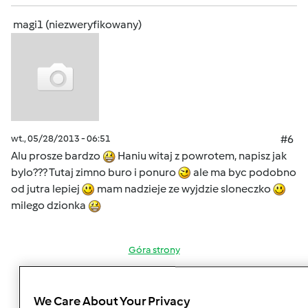
magi1 (niezweryfikowany)
wt., 05/28/2013 - 06:51
#6
Alu prosze bardzo
Haniu witaj z powrotem, napisz jak
bylo??? Tutaj zimno buro i ponuro
ale ma byc podobno
od jutra lepiej
mam nadzieje ze wyjdzie sloneczko
milego dzionka
Góra strony
Zaloguj
lub
zarejestruj się
aby dodawać
We Care About Your Privacy
komentarze