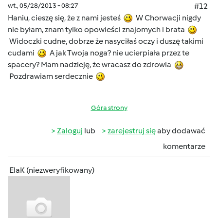
wt., 05/28/2013 - 08:27
#12
Haniu, cieszę się, że z nami jesteś
W Chorwacji nigdy
nie byłam, znam tylko opowieści znajomych i brata
Widoczki cudne, dobrze że nasyciłaś oczy i duszę takimi
cudami
A jak Twoja noga? nie ucierpiała przez te
spacery? Mam nadzieję, że wracasz do zdrowia
Pozdrawiam serdecznie
Góra strony
Zaloguj
lub
zarejestruj się
aby dodawać
komentarze
ElaK (niezweryfikowany)