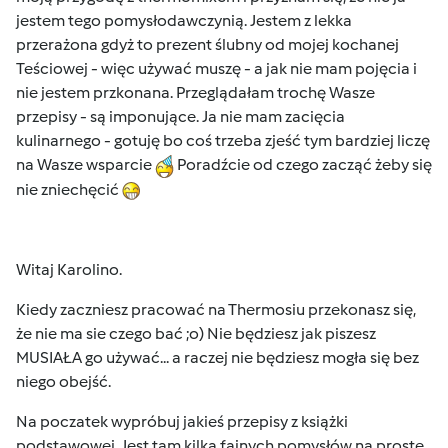
jestem tego pomysłodawczynią. Jestem z lekka
przerażona gdyż to prezent ślubny od mojej kochanej
Teściowej - więc używać muszę - a jak nie mam pojęcia i
nie jestem przkonana. Przeglądałam trochę Wasze
przepisy - są imponujące. Ja nie mam zacięcia
kulinarnego - gotuję bo coś trzeba zjeść tym bardziej liczę
na Wasze wsparcie
Poradźcie od czego zacząć żeby się
nie zniechęcić
Witaj Karolino.
Kiedy zaczniesz pracować na Thermosiu przekonasz się,
że nie ma sie czego bać ;o) Nie będziesz jak piszesz
MUSIAŁA go używać... a raczej nie będziesz mogła się bez
niego obejść.
Na poczatek wypróbuj jakieś przepisy z książki
podstawowej. Jest tam kilka fajnych pomysłów na proste