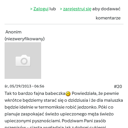
Zaloguj
lub
zarejestruj się
aby dodawać
komentarze
Anonim
(niezweryfikowany)
śr., 05/29/2013 - 06:56
#20
Tak to bardzo fajna babeczka
Powiedziała, że pewnie
wkrótce będziemy starać się o dzidziusia i że dla maluszka
będzie idelnie w termomiksie robić jedzonko. Póki co
planuje zaspokajać świeżo upieczonego męża świeżo
upieczonymi pysznościami. Podziwam Pani zasób
przepisów - ciasta wyglądają jak z dobrej cukierni.