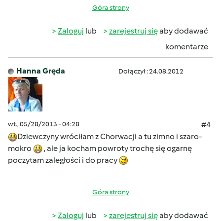
Góra strony
Zaloguj
lub
zarejestruj się
aby dodawać
komentarze
Hanna Gręda
Dołączył : 24.08.2012
wt., 05/28/2013 - 04:28
#4
Dziewczyny wróciłam z Chorwacji a tu zimno i szaro-
mokro
, ale ja kocham powroty trochę się ogarnę
poczytam zaległości i do pracy
Góra strony
Zaloguj
lub
zarejestruj się
aby dodawać