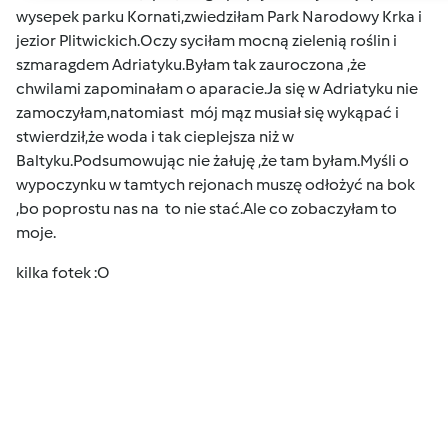
wysepek parku Kornati,zwiedziłam Park Narodowy Krka i
jezior Plitwickich.Oczy syciłam mocną zielenią roślin i
szmaragdem Adriatyku.Byłam tak zauroczona ,że
chwilami zapominałam o aparacie.Ja się w Adriatyku nie
zamoczyłam,natomiast mój mąz musiał się wykąpać i
stwierdził,że woda i tak cieplejsza niż w
Baltyku.Podsumowując nie żałuję ,że tam byłam.Myśli o
wypoczynku w tamtych rejonach muszę odłożyć na bok
,bo poprostu nas na to nie stać.Ale co zobaczyłam to
moje
.
kilka fotek
:O