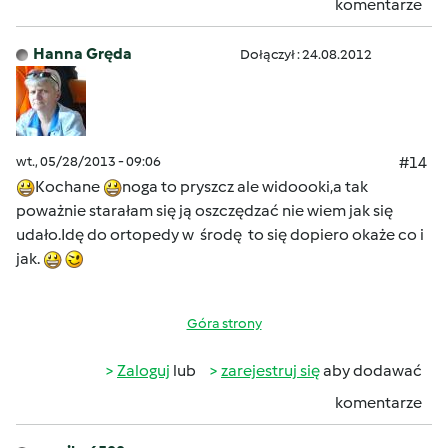
komentarze
Hanna Gręda
Dołączył : 24.08.2012
wt., 05/28/2013 - 09:06
#14
Kochane
noga to pryszcz ale widoooki,a tak
poważnie starałam się ją oszczędzać nie wiem jak się
udało.Idę do ortopedy w środę to się dopiero okaże co i
jak.
Góra strony
Zaloguj
lub
zarejestruj się
aby dodawać
komentarze