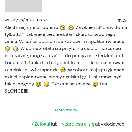
wt., 05/28/2013 - 08:33
#13
Ale dzisiaj zimno i ponuro
Za oknem 8*C a w domu
tylko 17* i tak wieje, że chodziłam skurczona od tego
zimna. W końcu poszłam do kotłowni i napaliłam w piecu
W domu zrobilo sie przytulnie cieplo i nareszcie
nie marznę; mogę zabrać się do pracy a nie siedzieć pod
kocem z filiżanką herbaty z imbirem i sokiem malinowym -
zupełnie jak w listopadzie
W sobote mają przyjechać
dzieci, zaplanowane mamy ognisko i grill... nie może być
takiej pogody
Czekam na zmianę
i na
SŁOŃCE!!!!!
Góra strony
Zaloguj
lub
zarejestruj się
aby dodawać