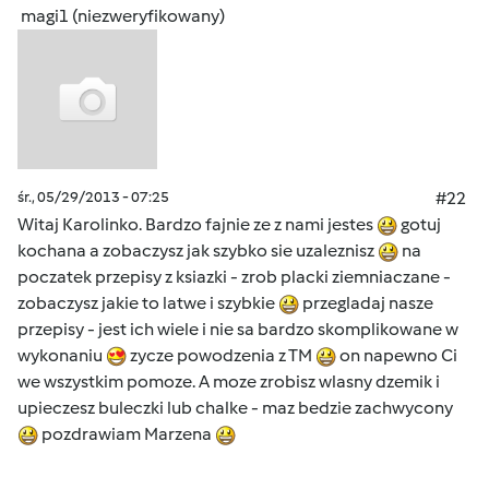
magi1 (niezweryfikowany)
śr., 05/29/2013 - 07:25
#22
Witaj Karolinko. Bardzo fajnie ze z nami jestes
gotuj
kochana a zobaczysz jak szybko sie uzaleznisz
na
poczatek przepisy z ksiazki - zrob placki ziemniaczane -
zobaczysz jakie to latwe i szybkie
przegladaj nasze
przepisy - jest ich wiele i nie sa bardzo skomplikowane w
wykonaniu
zycze powodzenia z TM
on napewno Ci
we wszystkim pomoze. A moze zrobisz wlasny dzemik i
upieczesz buleczki lub chalke - maz bedzie zachwycony
pozdrawiam Marzena