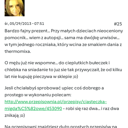
śr., 05/29/2013 - 07:51
#25
Bardzo fajny prezent... Przy małych dzieciach nieoceniony
pomocnik... wiem z autopsji... sama ma dwójkę urwisów...
w tym jednego roczniaka, który wcina ze smakiem dania z
thermomixa.
O mężu już nie wspomne... do cieplutkich bułeczek i
chlebka na sniadanie to juz sie tak przywyczaił, że od kilku
lat nie kupuję pieczywa w sklepie ;o)
Jesli chciałabyś sprobować upiec coś dobrego a
prostego w wykonaniu polecam:
http://www.przepisownia.pl/przepisy/ciasteczka-
migda%C5%82owe/453090
- robi się raz dwa... i raz dwa
znikają ;o)
Na przepisowni znajdziesz dużo prostych przepisów na