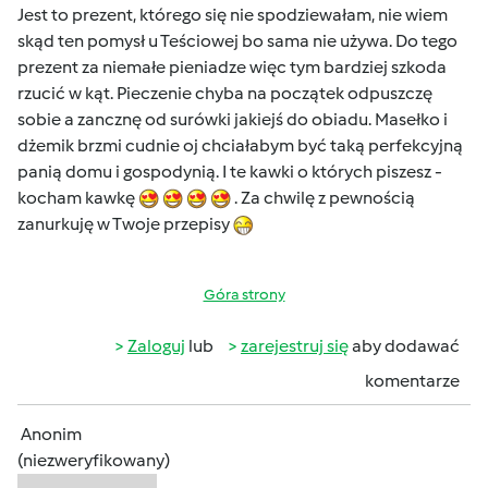
Jest to prezent, którego się nie spodziewałam, nie wiem
skąd ten pomysł u Teściowej bo sama nie używa. Do tego
prezent za niemałe pieniadze więc tym bardziej szkoda
rzucić w kąt. Pieczenie chyba na początek odpuszczę
sobie a zancznę od surówki jakiejś do obiadu. Masełko i
dżemik brzmi cudnie oj chciałabym być taką perfekcyjną
panią domu i gospodynią. I te kawki o których piszesz -
kocham kawkę
. Za chwilę z pewnością
zanurkuję w Twoje przepisy
Góra strony
Zaloguj
lub
zarejestruj się
aby dodawać
komentarze
Anonim
(niezweryfikowany)