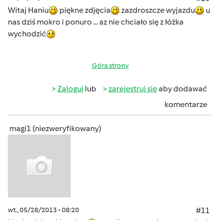
Witaj Haniu
piękne zdjęcia
zazdroszcze wyjazdu
u
nas dziś mokro i ponuro ... az nie chciało się z łóżka
wychodzić
Góra strony
Zaloguj
lub
zarejestruj się
aby dodawać
komentarze
magi1 (niezweryfikowany)
wt., 05/28/2013 - 08:20
#11