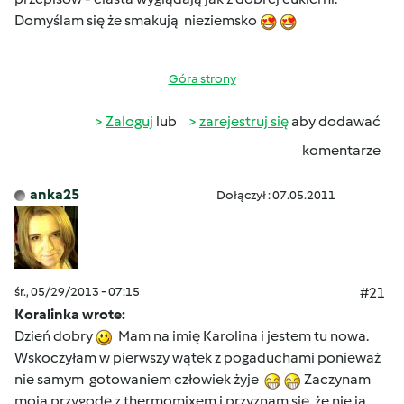
Domyślam się że smakują nieziemsko
Góra strony
Zaloguj
lub
zarejestruj się
aby dodawać
komentarze
anka25
Dołączył : 07.05.2011
śr., 05/29/2013 - 07:15
#21
Koralinka wrote:
Dzień dobry
Mam na imię Karolina i jestem tu nowa.
Wskoczyłam w pierwszy wątek z pogaduchami ponieważ
nie samym gotowaniem człowiek żyje
Zaczynam
moją przygodę z thermomixem i przyznam się, że nie ja