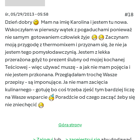
śr., 05/29/2013 - 05:58
#18
Dzień dobry
Mam na imię Karolina i jestem tu nowa.
Wskoczyłam w pierwszy wątek z pogaduchami ponieważ
nie samym gotowaniem człowiek żyje
Zaczynam
moją przygodę z thermomixem i przyznam się, że nie ja
jestem tego pomysłodawczynią. Jestem z lekka
przerażona gdyż to prezent ślubny od mojej kochanej
Teściowej - więc używać muszę - a jak nie mam pojęcia i
nie jestem przkonana. Przeglądałam trochę Wasze
przepisy - są imponujące. Ja nie mam zacięcia
kulinarnego - gotuję bo coś trzeba zjeść tym bardziej liczę
na Wasze wsparcie
Poradźcie od czego zacząć żeby się
nie zniechęcić
Góra strony
Zaloguj
lub
zarejestruj się
aby dodawać