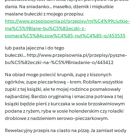
dania. Na sniadanko... masełko, dżemik i miękutkie
maslane bułeczki z mojego przepisu:
http://www.przepisownia.pl/przepisy/mi%C4%99ciutkie-
ma%C5%9Blane-bu%C5%82eczki-z-
pomara%C5%84czow%C4%85-nut%C4%85-o/453535
lub pasta jajeczna i do tego
bułeczki...
http://www.przepisownia.pl/przepisy/pyszne-
bu%C5%82eczki-na-%C5%9Bniadanie-o/443412
Na obiad moge polecić krupnik, zupę z kiszonych
ogórków, zupe pieczarkową - krem. Robiłam wszystkie
zupki z tej książki, ale te mojej rodzince posmakowały
najbardziej. Bardzo oryginalną i smaczna potrawa z tej
ksiązki będzie pierś z kurczaka w sosie brzoskwiniowym
podana z ryżem, ryba w sosie holenderskim czy roladki
drobiowe z nadzieniem serowo-pieczarkowym.
Rewelacyjny przepis na ciasto na pizzę. Ja zamiast wody