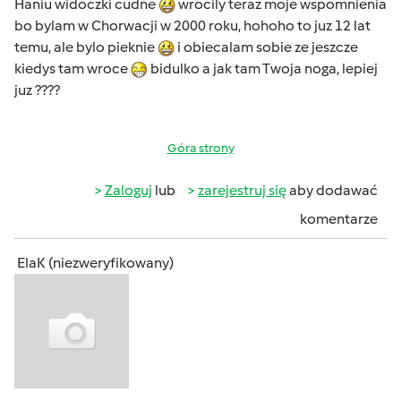
Haniu widoczki cudne
wrocily teraz moje wspomnienia
bo bylam w Chorwacji w 2000 roku, hohoho to juz 12 lat
temu, ale bylo pieknie
i obiecalam sobie ze jeszcze
kiedys tam wroce
bidulko a jak tam Twoja noga, lepiej
juz ????
Góra strony
Zaloguj
lub
zarejestruj się
aby dodawać
komentarze
ElaK (niezweryfikowany)