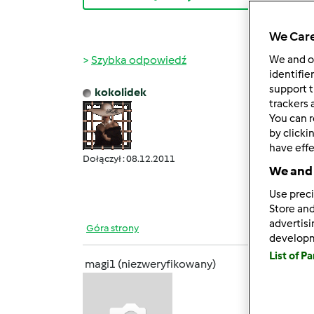
We Care
Szybka odpowiedź
We and 
identifie
support t
kokolidek
pon., 
trackers 
You can r
magi1
by clicki
zrobił
have effe
gustu 
Dołączył : 08.12.2011
We and 
Marzen
Use preci
Store and
advertis
Góra strony
develop
List of P
magi1 (niezweryfikowany)
pon., 
Alu z 