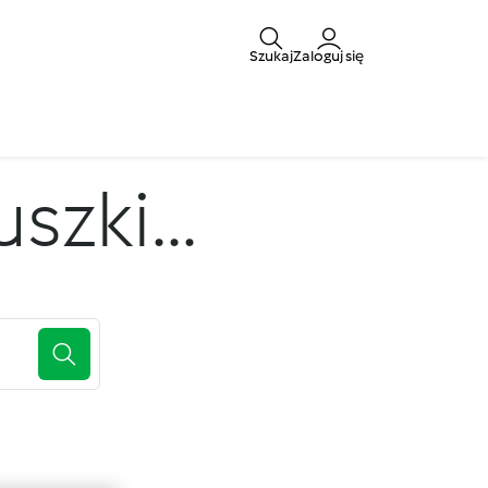
Szukaj
Zaloguj się
zki...