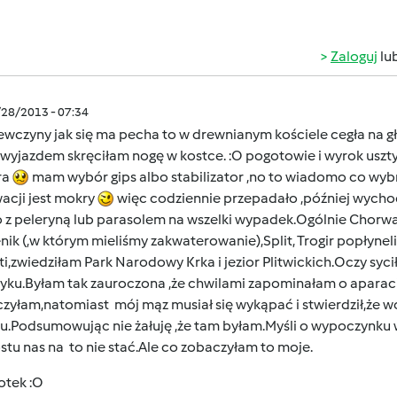
Zaloguj
lu
/28/2013 - 07:34
ewczyny jak się ma pecha to w drewnianym kościele cegła na
 wyjazdem skręciłam nogę w kostce. :O pogotowie i wyrok uszt
ra
mam wybór gips albo stabilizator ,no to wiadomo co wy
acji jest mokry
więc codziennie przepadało ,później wychod
o z peleryną lub parasolem na wszelki wypadek.Ogólnie Chorwa
nik (,w którym mieliśmy zakwaterowanie),Split, Trogir popłyne
i,zwiedziłam Park Narodowy Krka i jezior Plitwickich.Oczy syc
yku.Byłam tak zauroczona ,że chwilami zapominałam o aparacie
yłam,natomiast mój mąz musiał się wykąpać i stwierdził,że wod
ku.Podsumowując nie żałuję ,że tam byłam.Myśli o wypoczynku
tu nas na to nie stać.Ale co zobaczyłam to moje
.
fotek
:O