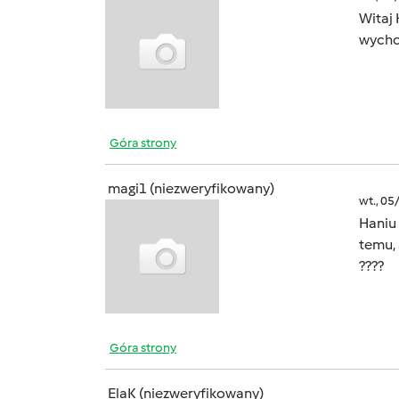
Witaj
wycho
Góra strony
magi1 (niezweryfikowany)
wt., 05
Haniu
temu, 
????
Góra strony
ElaK (niezweryfikowany)