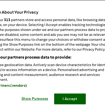
 About Your Privacy
our
313
partners store and access personal data, like browsing dat
rs, on your device. Selecting I Accept enables tracking technologi
he purposes shown under we and our partners process data to prov
05/27/2013 - 17:57
are disabled, some content and ads you see may not be as relevan
esurface this menu to change your choices or withdraw consent a
 wrote:
ng the Show Purposes link on the bottom of the webpage .Your choi
am tez wczoraj ser żółty z przepisu w książce, jest pyszny, do
ct within our Website. For more details, refer to our Privacy Policy
i po prostu bomba, cos innego na kanapki
our partners process data to provide:
ko - z której książki, bo nie napotkałam.
se geolocation data. Actively scan device characteristics for ident
/or access information on a device. Personalised advertising and
ing and content measurement, audience research and services
Zaloguj
lu
ment.
artners (vendors)
05/27/2013 - 18:19
książki " Przedstawiciele polecają"
jest również tutaj na prze
Show Purposes
I Accept