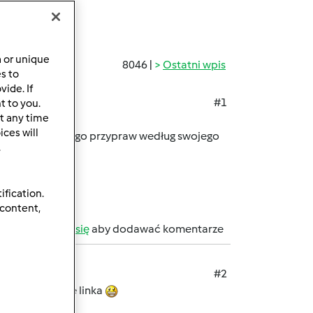
a or unique
8046 |
Ostatni wpis
es to
ide. If
#1
t to you.
t any time
ces will
dałam tylko do niego przypraw według swojego
.
ification.
 content,
b
zarejestruj się
aby dodawać komentarze
#2
pisowni, podaje linka