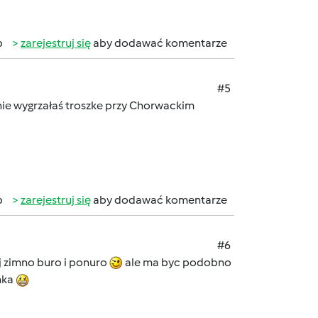
b
zarejestruj się
aby dodawać komentarze
#5
ewnie wygrzałaś troszke przy Chorwackim
b
zarejestruj się
aby dodawać komentarze
#6
aj zimno buro i ponuro
ale ma byc podobno
nka