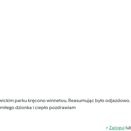
twickim parku kręcono winnetou. Reasumując było odjazdowo.
 miłego dzionka i ciepło pozdrawiam
Zaloguj
lu