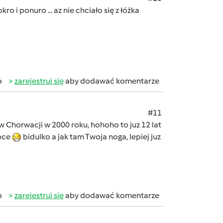
kro i ponuro ... az nie chciało się z łóżka
b
zarejestruj się
aby dodawać komentarze
#11
 Chorwacji w 2000 roku, hohoho to juz 12 lat
roce
bidulko a jak tam Twoja noga, lepiej juz
b
zarejestruj się
aby dodawać komentarze