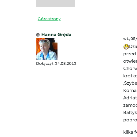
Góra strony
Hanna Gręda
wt., 05
Dzi
przed
otwie
Dołączył : 24.08.2012
Chorw
krótk
,Szybe
Kornat
Adriat
zamocz
Balty
popros
kilka 