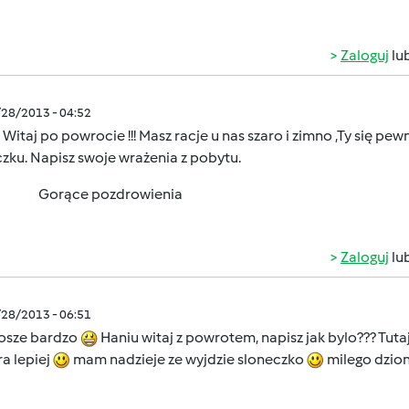
Zaloguj
lu
/28/2013 - 04:52
Witaj po powrocie !!! Masz racje u nas szaro i zimno ,Ty się p
zku. Napisz swoje wrażenia z pobytu.
Gorące pozdrowienia
Zaloguj
lu
/28/2013 - 06:51
rosze bardzo
Haniu witaj z powrotem, napisz jak bylo??? Tut
ra lepiej
mam nadzieje ze wyjdzie sloneczko
milego dzio