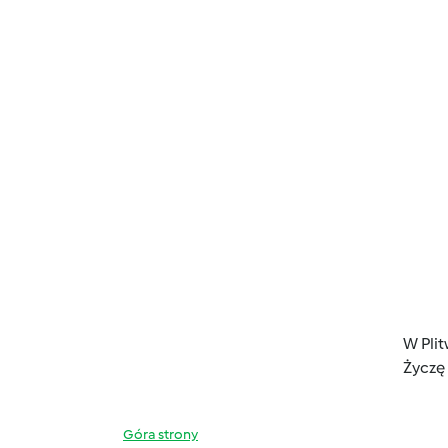
W Pli
Życzę
Góra strony