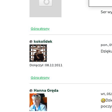
http:
Ser w
Góra strony
kokolidek
pon., 
Dzięk
Dołączył : 08.12.2011
Góra strony
Hanna Gręda
wt., 05
Dzi
poczyt