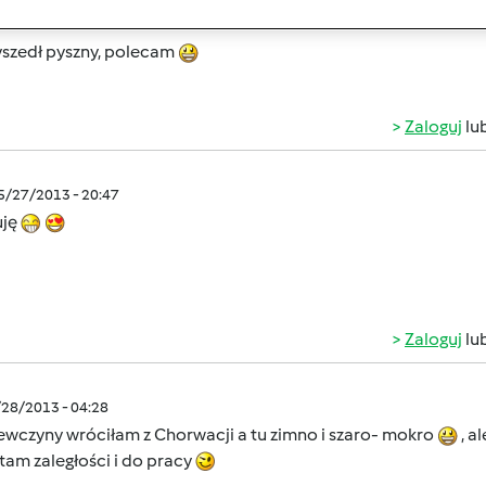
//przepisownia.pl/przepisy/ser-z%C3%B3%C5%82ty/445691
yszedł pyszny, polecam
Zaloguj
lu
05/27/2013 - 20:47
uję
Zaloguj
lu
/28/2013 - 04:28
ewczyny wróciłam z Chorwacji a tu zimno i szaro- mokro
, a
am zaległości i do pracy