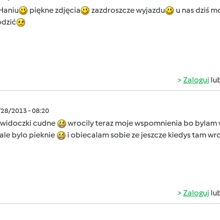
 Haniu
piękne zdjęcia
zazdroszcze wyjazdu
u nas dziś mo
dzić
Zaloguj
lu
/28/2013 - 08:20
 widoczki cudne
wrocily teraz moje wspomnienia bo bylam w
ale bylo pieknie
i obiecalam sobie ze jeszcze kiedys tam w
Zaloguj
lu