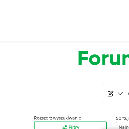
Przejdź do treści
Foru
Rozszerz wyszukiwanie
Sortuj
Filtry
Najn