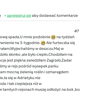
b
zarejestruj się
aby dodawać komentarze
#7
 głowę spada.U mnie podobnie
na tydzień
ywnienie na 3-tygodnie.
Ale furteczka się
brałam.Wyjechaliśmy w deszczu.Maj w
ziło słonko ,ale było ciepło.Chodziłam na
cja jest piękna zwiedziłam Zagrzeb,Zadar
liśmy w rejs pośród wysepek parku
iłam mocną zielenią roślin i szmaragdem
.Ja się w Adriatyku nie
a i tak cieplejsza niż w
 w tamtych rejonach muszę odłożyć na bok ,bo