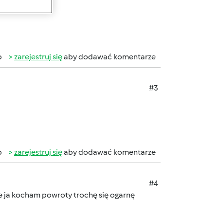
b
zarejestruj się
aby dodawać komentarze
#3
b
zarejestruj się
aby dodawać komentarze
#4
le ja kocham powroty trochę się ogarnę