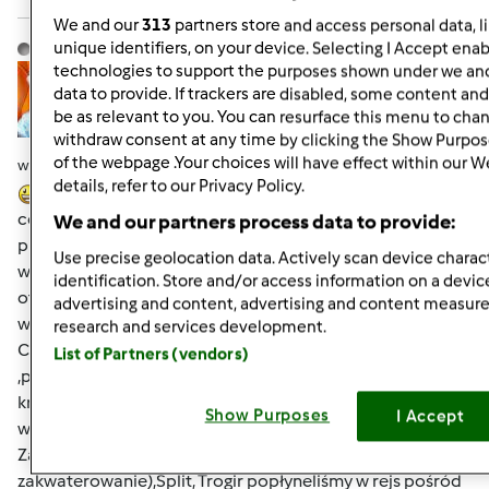
We and our
313
partners store and access personal data, l
Hanna Gręda
unique identifiers, on your device. Selecting I Accept enab
Dołączył : 24.08.2012
technologies to support the purposes shown under we and
data to provide. If trackers are disabled, some content an
be as relevant to you. You can resurface this menu to cha
withdraw consent at any time by clicking the Show Purpos
of the webpage .Your choices will have effect within our W
wt., 05/28/2013 - 07:34
#7
details, refer to our Privacy Policy.
Dziewczyny jak się ma pecha to w drewnianym kościele
cegła na głowę spada.U mnie podobnie
na tydzień
We and our partners process data to provide:
przed wyjazdem skręciłam nogę w kostce. :O pogotowie i
Use precise geolocation data. Actively scan device charact
wyrok usztywnienie na 3-tygodnie.
Ale furteczka się
identification. Store and/or access information on a devic
otwiera
mam wybór gips albo stabilizator ,no to
advertising and content, advertising and content measu
wiadomo co wybrałam.Wyjechaliśmy w deszczu.Maj w
research and services development.
Chorwacji jest mokry
więc codziennie przepadało
List of Partners (vendors)
,później wychodziło słonko ,ale było ciepło.Chodziłam na
krótko z peleryną lub parasolem na wszelki
Show Purposes
I Accept
wypadek.Ogólnie Chorwacja jest piękna zwiedziłam
Zagrzeb,Zadar ,Szybenik (,w którym mieliśmy
zakwaterowanie),Split, Trogir popłyneliśmy w rejs pośród