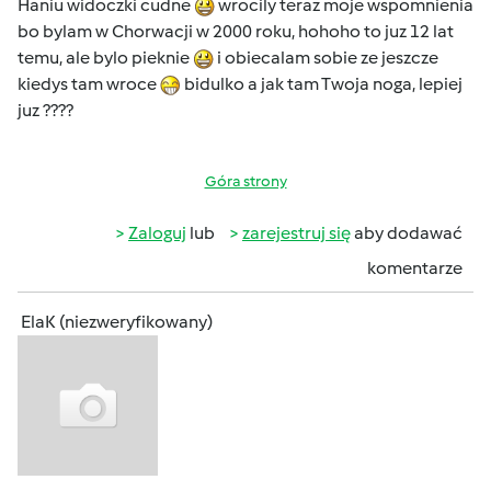
Haniu widoczki cudne
wrocily teraz moje wspomnienia
bo bylam w Chorwacji w 2000 roku, hohoho to juz 12 lat
temu, ale bylo pieknie
i obiecalam sobie ze jeszcze
kiedys tam wroce
bidulko a jak tam Twoja noga, lepiej
juz ????
Góra strony
Zaloguj
lub
zarejestruj się
aby dodawać
komentarze
ElaK (niezweryfikowany)