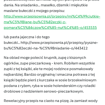
dania. Na sniadanko... masełko, dżemik i miękutkie
maslane bułeczki z mojego przepisu:
http://www.przepisownia.pl/przepisy/mi%C4%99ciutkie-
ma%C5%9Blane-bu%C5%82eczki-z-
pomara%C5%84czow%C4%85-nut%C4%85-o/453535
lub pasta jajeczna i do tego
bułeczki...
http://www.przepisownia.pl/przepisy/pyszne-
bu%C5%82eczki-na-%C5%9Bniadanie-o/443412
Na obiad moge polecić krupnik, zupę z kiszonych
ogórków, zupe pieczarkową - krem. Robiłam wszystkie
zupki z tej książki, ale te mojej rodzince posmakowały
najbardziej. Bardzo oryginalną i smaczna potrawa z tej
ksiązki będzie pierś z kurczaka w sosie brzoskwiniowym
podana z ryżem, ryba w sosie holenderskim czy roladki
drobiowe z nadzieniem serowo-pieczarkowym.
Rewelacyjny przepis na ciasto na pizzę. Ja zamiast wody