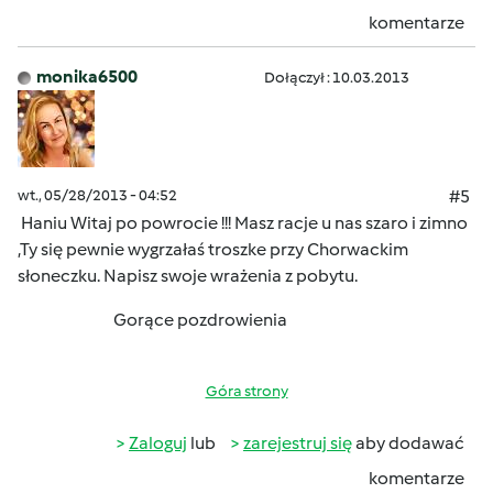
komentarze
monika6500
Dołączył : 10.03.2013
wt., 05/28/2013 - 04:52
#5
Haniu Witaj po powrocie !!! Masz racje u nas szaro i zimno
,Ty się pewnie wygrzałaś troszke przy Chorwackim
słoneczku. Napisz swoje wrażenia z pobytu.
Gorące pozdrowienia
Góra strony
Zaloguj
lub
zarejestruj się
aby dodawać
komentarze