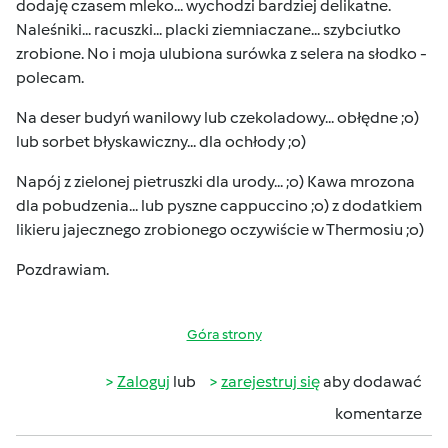
dodaję czasem mleko... wychodzi bardziej delikatne.
Naleśniki... racuszki... placki ziemniaczane... szybciutko
zrobione. No i moja ulubiona surówka z selera na słodko -
polecam.
Na deser budyń wanilowy lub czekoladowy... obłędne ;o)
lub sorbet błyskawiczny... dla ochłody ;o)
Napój z zielonej pietruszki dla urody... ;o) Kawa mrozona
dla pobudzenia... lub pyszne cappuccino ;o) z dodatkiem
likieru jajecznego zrobionego oczywiście w Thermosiu ;o)
Pozdrawiam.
Góra strony
Zaloguj
lub
zarejestruj się
aby dodawać
komentarze