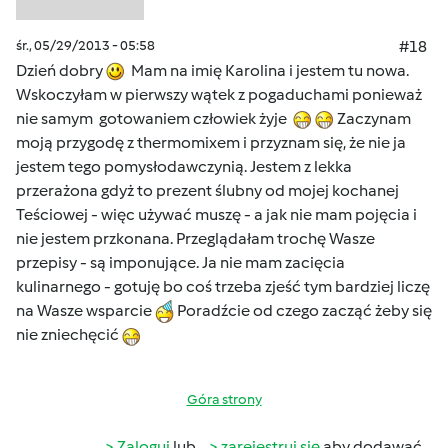
śr., 05/29/2013 - 05:58
#18
Dzień dobry
Mam na imię Karolina i jestem tu nowa.
Wskoczyłam w pierwszy wątek z pogaduchami ponieważ
nie samym gotowaniem człowiek żyje
Zaczynam
moją przygodę z thermomixem i przyznam się, że nie ja
jestem tego pomysłodawczynią. Jestem z lekka
przerażona gdyż to prezent ślubny od mojej kochanej
Teściowej - więc używać muszę - a jak nie mam pojęcia i
nie jestem przkonana. Przeglądałam trochę Wasze
przepisy - są imponujące. Ja nie mam zacięcia
kulinarnego - gotuję bo coś trzeba zjeść tym bardziej liczę
na Wasze wsparcie
Poradźcie od czego zacząć żeby się
nie zniechęcić
Góra strony
Zaloguj
lub
zarejestruj się
aby dodawać