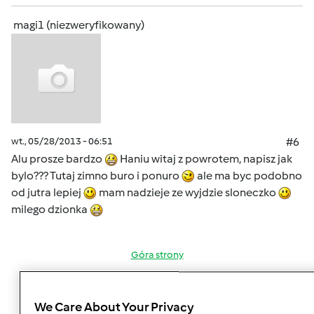
magi1 (niezweryfikowany)
wt., 05/28/2013 - 06:51
#6
Alu prosze bardzo
Haniu witaj z powrotem, napisz jak
bylo??? Tutaj zimno buro i ponuro
ale ma byc podobno
od jutra lepiej
mam nadzieje ze wyjdzie sloneczko
milego dzionka
Góra strony
Zaloguj
lub
zarejestruj się
aby dodawać
We Care About Your Privacy
komentarze