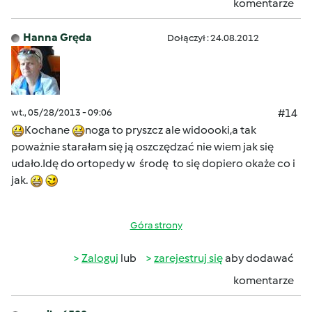
komentarze
Hanna Gręda
Dołączył : 24.08.2012
wt., 05/28/2013 - 09:06
#14
Kochane
noga to pryszcz ale widoooki,a tak
poważnie starałam się ją oszczędzać nie wiem jak się
udało.Idę do ortopedy w środę to się dopiero okaże co i
jak.
Góra strony
Zaloguj
lub
zarejestruj się
aby dodawać
komentarze