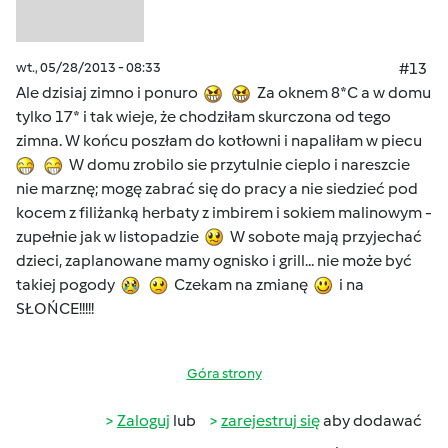
wt., 05/28/2013 - 08:33
#13
Ale dzisiaj zimno i ponuro
Za oknem 8*C a w domu
tylko 17* i tak wieje, że chodziłam skurczona od tego
zimna. W końcu poszłam do kotłowni i napaliłam w piecu
W domu zrobilo sie przytulnie cieplo i nareszcie
nie marznę; mogę zabrać się do pracy a nie siedzieć pod
kocem z filiżanką herbaty z imbirem i sokiem malinowym -
zupełnie jak w listopadzie
W sobote mają przyjechać
dzieci, zaplanowane mamy ognisko i grill... nie może być
takiej pogody
Czekam na zmianę
i na
SŁOŃCE!!!!!
Góra strony
Zaloguj
lub
zarejestruj się
aby dodawać