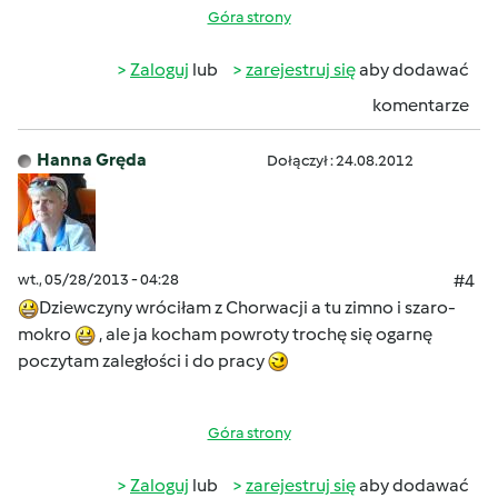
Góra strony
Zaloguj
lub
zarejestruj się
aby dodawać
komentarze
Hanna Gręda
Dołączył : 24.08.2012
wt., 05/28/2013 - 04:28
#4
Dziewczyny wróciłam z Chorwacji a tu zimno i szaro-
mokro
, ale ja kocham powroty trochę się ogarnę
poczytam zaległości i do pracy
Góra strony
Zaloguj
lub
zarejestruj się
aby dodawać