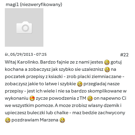
magi1 (niezweryfikowany)
śr., 05/29/2013 - 07:25
#22
Witaj Karolinko. Bardzo fajnie ze z nami jestes
gotuj
kochana a zobaczysz jak szybko sie uzaleznisz
na
poczatek przepisy z ksiazki - zrob placki ziemniaczane -
zobaczysz jakie to latwe i szybkie
przegladaj nasze
przepisy - jest ich wiele i nie sa bardzo skomplikowane w
wykonaniu
zycze powodzenia z TM
on napewno Ci
we wszystkim pomoze. A moze zrobisz wlasny dzemik i
upieczesz buleczki lub chalke - maz bedzie zachwycony
pozdrawiam Marzena