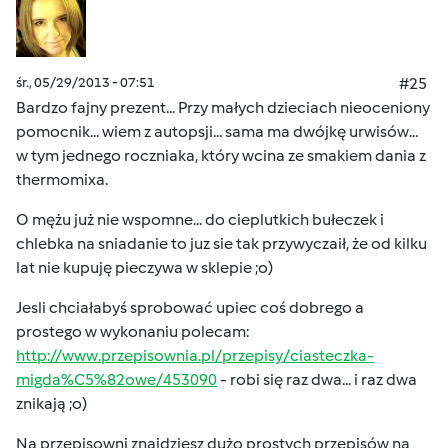
śr., 05/29/2013 - 07:51
#25
Bardzo fajny prezent... Przy małych dzieciach nieoceniony
pomocnik... wiem z autopsji... sama ma dwójkę urwisów...
w tym jednego roczniaka, który wcina ze smakiem dania z
thermomixa.
O mężu już nie wspomne... do cieplutkich bułeczek i
chlebka na sniadanie to juz sie tak przywyczaił, że od kilku
lat nie kupuję pieczywa w sklepie ;o)
Jesli chciałabyś sprobować upiec coś dobrego a
prostego w wykonaniu polecam:
http://www.przepisownia.pl/przepisy/ciasteczka-
migda%C5%82owe/453090
- robi się raz dwa... i raz dwa
znikają ;o)
Na przepisowni znajdziesz dużo prostych przepisów na