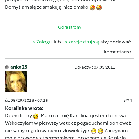
Domyślam się że smakują nieziemsko
Góra strony
Zaloguj
lub
zarejestruj się
aby dodawać
komentarze
anka25
Dołączył : 07.05.2011
śr., 05/29/2013 - 07:15
#21
Koralinka wrote:
Dzień dobry
Mam na imię Karolina i jestem tu nowa.
Wskoczyłam w pierwszy wątek z pogaduchami ponieważ
nie samym gotowaniem człowiek żyje
Zaczynam
moją przygodę z thermomixem i przyznam się, że nie ja