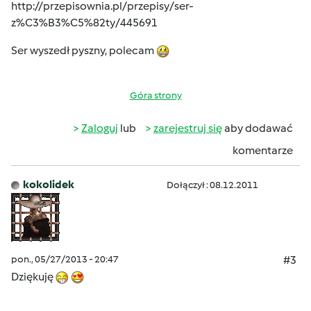
http://przepisownia.pl/przepisy/ser-
z%C3%B3%C5%82ty/445691
Ser wyszedł pyszny, polecam
Góra strony
Zaloguj
lub
zarejestruj się
aby dodawać
komentarze
kokolidek
Dołączył : 08.12.2011
pon., 05/27/2013 - 20:47
#3
Dziękuję