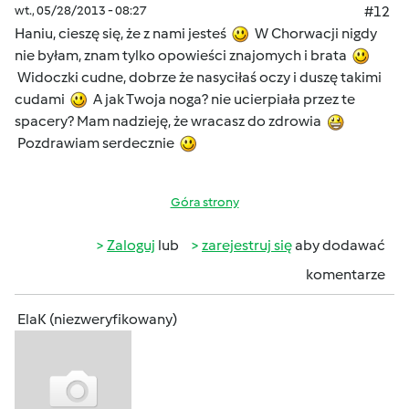
wt., 05/28/2013 - 08:27
#12
Haniu, cieszę się, że z nami jesteś
W Chorwacji nigdy
nie byłam, znam tylko opowieści znajomych i brata
Widoczki cudne, dobrze że nasyciłaś oczy i duszę takimi
cudami
A jak Twoja noga? nie ucierpiała przez te
spacery? Mam nadzieję, że wracasz do zdrowia
Pozdrawiam serdecznie
Góra strony
Zaloguj
lub
zarejestruj się
aby dodawać
komentarze
ElaK (niezweryfikowany)