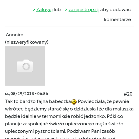
Zaloguj
lub
zarejestruj się
aby dodawać
komentarze
Anonim
(niezweryfikowany)
śr., 05/29/2013 - 06:56
#20
Tak to bardzo fajna babeczka
Powiedziała, że pewnie
wkrótce będziemy starać się o dzidziusia i że dla maluszka
będzie idelnie w termomiksie robić jedzonko. Póki co
planuje zaspokajać świeżo upieczonego męża świeżo
upieczonymi pysznościami. Podziwam Pani zasób
przepisów - ciasta wyglądają jak z dobrej cukierni.