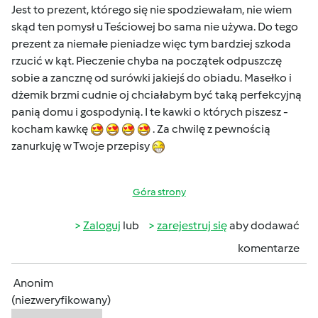
Jest to prezent, którego się nie spodziewałam, nie wiem
skąd ten pomysł u Teściowej bo sama nie używa. Do tego
prezent za niemałe pieniadze więc tym bardziej szkoda
rzucić w kąt. Pieczenie chyba na początek odpuszczę
sobie a zancznę od surówki jakiejś do obiadu. Masełko i
dżemik brzmi cudnie oj chciałabym być taką perfekcyjną
panią domu i gospodynią. I te kawki o których piszesz -
kocham kawkę
. Za chwilę z pewnością
zanurkuję w Twoje przepisy
Góra strony
Zaloguj
lub
zarejestruj się
aby dodawać
komentarze
Anonim
(niezweryfikowany)