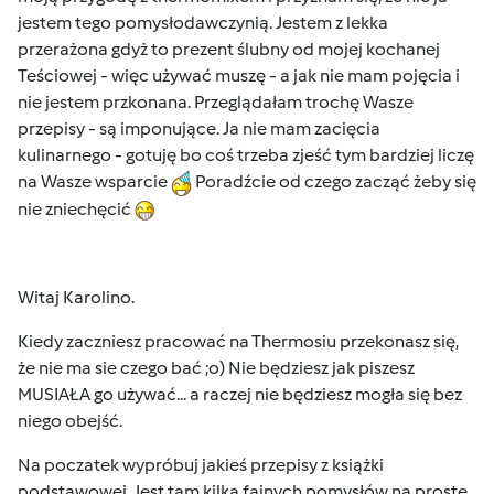
jestem tego pomysłodawczynią. Jestem z lekka
przerażona gdyż to prezent ślubny od mojej kochanej
Teściowej - więc używać muszę - a jak nie mam pojęcia i
nie jestem przkonana. Przeglądałam trochę Wasze
przepisy - są imponujące. Ja nie mam zacięcia
kulinarnego - gotuję bo coś trzeba zjeść tym bardziej liczę
na Wasze wsparcie
Poradźcie od czego zacząć żeby się
nie zniechęcić
Witaj Karolino.
Kiedy zaczniesz pracować na Thermosiu przekonasz się,
że nie ma sie czego bać ;o) Nie będziesz jak piszesz
MUSIAŁA go używać... a raczej nie będziesz mogła się bez
niego obejść.
Na poczatek wypróbuj jakieś przepisy z książki
podstawowej. Jest tam kilka fajnych pomysłów na proste