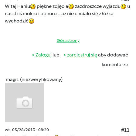
Witaj Haniu
piękne zdjęcia
zazdroszcze wyjazdu
u
nas dziś mokro i ponuro ... az nie chciało się z łóżka
wychodzić
Góra strony
Zaloguj
lub
zarejestruj się
aby dodawać
komentarze
magi1 (niezweryfikowany)
wt., 05/28/2013 - 08:20
#11