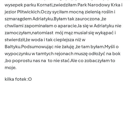
wysepek parku Kornati,zwiedziłam Park Narodowy Krka i
jezior Plitwickich.Oczy syciłam mocną zielenią roślin i
szmaragdem Adriatyku.Byłam tak zauroczona ,że
chwilami zapominałam o aparacie.Ja się w Adriatyku nie
zamoczyłam,natomiast mój mąz musiał się wykąpać i
stwierdził,że woda i tak cieplejsza niż w
Baltyku.Podsumowując nie żałuję ,że tam byłam.Myśli o
wypoczynku w tamtych rejonach muszę odłożyć na bok
,bo poprostu nas na to nie stać.Ale co zobaczyłam to
moje
.
kilka fotek
:O