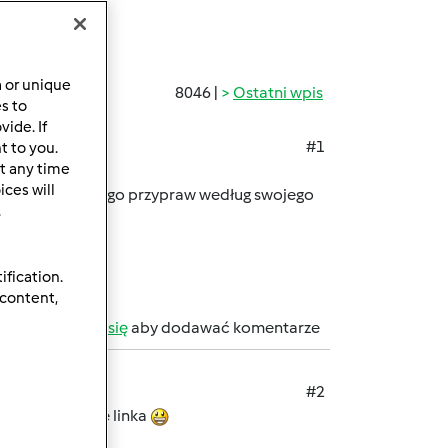
a or unique
8046 |
Ostatni wpis
es to
ide. If
#1
t to you.
t any time
ces will
dałam tylko do niego przypraw według swojego
.
ification.
 content,
b
zarejestruj się
aby dodawać komentarze
#2
pisowni, podaje linka