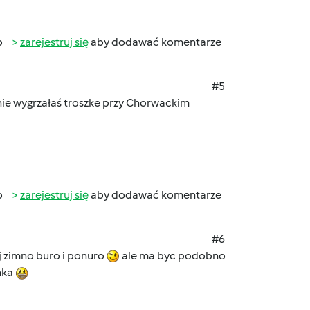
b
zarejestruj się
aby dodawać komentarze
#5
ewnie wygrzałaś troszke przy Chorwackim
b
zarejestruj się
aby dodawać komentarze
#6
aj zimno buro i ponuro
ale ma byc podobno
nka