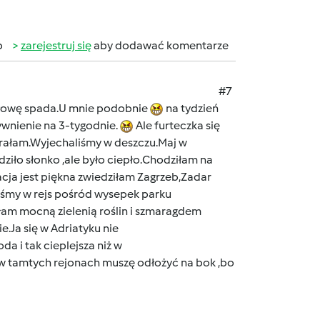
b
zarejestruj się
aby dodawać komentarze
#7
 głowę spada.U mnie podobnie
na tydzień
ywnienie na 3-tygodnie.
Ale furteczka się
brałam.Wyjechaliśmy w deszczu.Maj w
ziło słonko ,ale było ciepło.Chodziłam na
cja jest piękna zwiedziłam Zagrzeb,Zadar
liśmy w rejs pośród wysepek parku
iłam mocną zielenią roślin i szmaragdem
.Ja się w Adriatyku nie
a i tak cieplejsza niż w
 w tamtych rejonach muszę odłożyć na bok ,bo