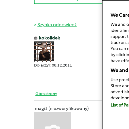
We Care
Szybka odpowiedź
We and 
identifie
support t
kokolidek
pon., 
trackers 
You can r
magi1
by clicki
zrobił
have effe
gustu 
Dołączył : 08.12.2011
We and 
Marzen
Use preci
Store and
advertis
Góra strony
develop
List of P
magi1 (niezweryfikowany)
pon., 
Alu z 