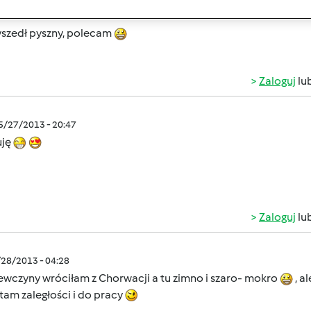
//przepisownia.pl/przepisy/ser-z%C3%B3%C5%82ty/445691
yszedł pyszny, polecam
Zaloguj
lu
05/27/2013 - 20:47
uję
Zaloguj
lu
/28/2013 - 04:28
ewczyny wróciłam z Chorwacji a tu zimno i szaro- mokro
, a
am zaległości i do pracy