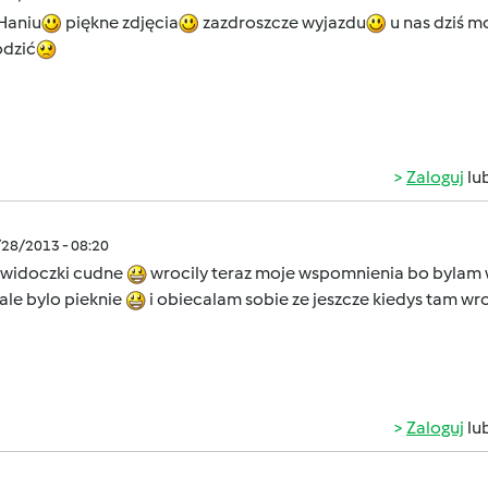
 Haniu
piękne zdjęcia
zazdroszcze wyjazdu
u nas dziś mo
dzić
Zaloguj
lu
/28/2013 - 08:20
 widoczki cudne
wrocily teraz moje wspomnienia bo bylam w
ale bylo pieknie
i obiecalam sobie ze jeszcze kiedys tam w
Zaloguj
lu