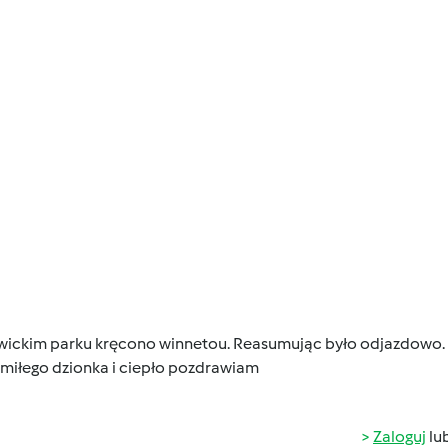
twickim parku kręcono winnetou. Reasumując było odjazdowo.
 miłego dzionka i ciepło pozdrawiam
Zaloguj
lu