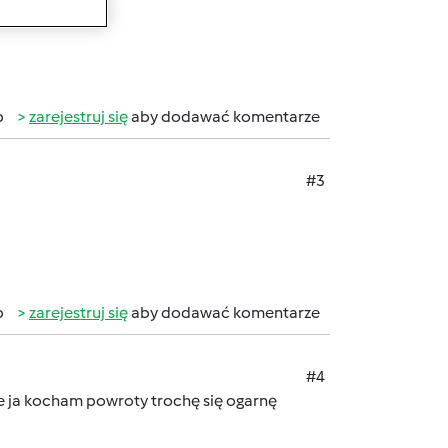
b
zarejestruj się
aby dodawać komentarze
#3
b
zarejestruj się
aby dodawać komentarze
#4
le ja kocham powroty trochę się ogarnę