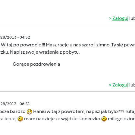
Zaloguj
lu
/28/2013 - 04:52
Witaj po powrocie !!! Masz racje u nas szaro i zimno ,Ty się p
zku. Napisz swoje wrażenia z pobytu.
Gorące pozdrowienia
Zaloguj
lu
/28/2013 - 06:51
rosze bardzo
Haniu witaj z powrotem, napisz jak bylo??? Tut
ra lepiej
mam nadzieje ze wyjdzie sloneczko
milego dzio