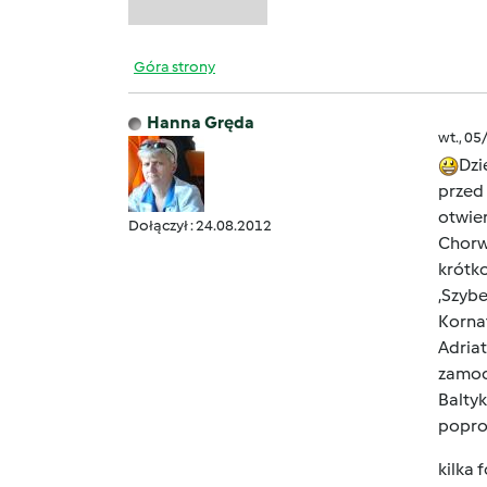
Góra strony
Hanna Gręda
wt., 05
Dzi
przed
otwie
Dołączył : 24.08.2012
Chorw
krótk
,Szybe
Kornat
Adriat
zamocz
Balty
popros
kilka 