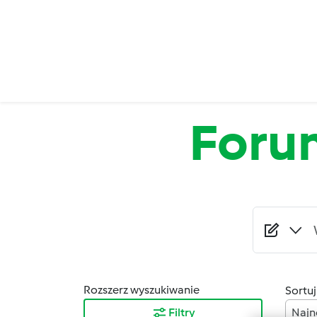
Przejdź do treści
Foru
Rozszerz wyszukiwanie
Sortuj
Filtry
Najn