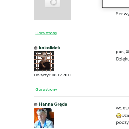
http:
Ser w
Góra strony
kokolidek
pon., 
Dzięk
Dołączył : 08.12.2011
Góra strony
Hanna Gręda
wt., 05
Dzi
poczyt