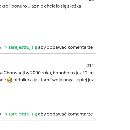
kro i ponuro ... az nie chciało się z łóżka
b
zarejestruj się
aby dodawać komentarze
#11
 Chorwacji w 2000 roku, hohoho to juz 12 lat
roce
bidulko a jak tam Twoja noga, lepiej juz
b
zarejestruj się
aby dodawać komentarze