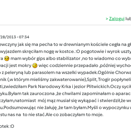
Zaloguj
lu
/28/2013 - 07:34
ewczyny jak się ma pecha to w drewnianym kościele cegła na
 wyjazdem skręciłam nogę w kostce. :O pogotowie i wyrok uszt
ra
mam wybór gips albo stabilizator ,no to wiadomo co wy
acji jest mokry
więc codziennie przepadało ,później wychod
o z peleryną lub parasolem na wszelki wypadek.Ogólnie Chorwa
nik (,w którym mieliśmy zakwaterowanie),Split, Trogir popłyne
i,zwiedziłam Park Narodowy Krka i jezior Plitwickich.Oczy syc
yku.Byłam tak zauroczona ,że chwilami zapominałam o aparacie
yłam,natomiast mój mąz musiał się wykąpać i stwierdził,że wod
ku.Podsumowując nie żałuję ,że tam byłam.Myśli o wypoczynku
tu nas na to nie stać.Ale co zobaczyłam to moje
.
fotek
:O