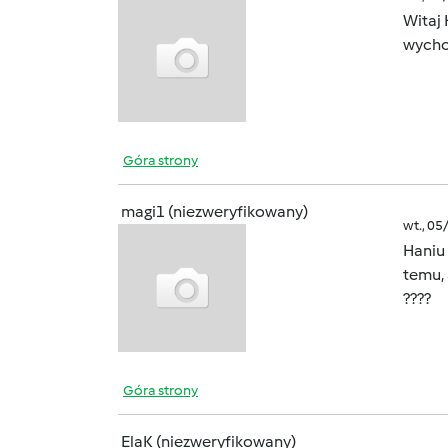
Witaj
wycho
Góra strony
magi1 (niezweryfikowany)
wt., 05
Haniu
temu, 
????
Góra strony
ElaK (niezweryfikowany)