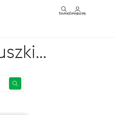
Szukaj
Zaloguj się
zki...