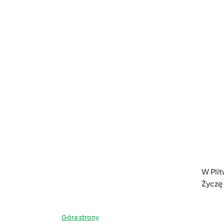
W Pli
Życzę
Góra strony