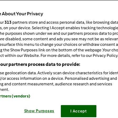
 About Your Privacy
our
313
partners store and access personal data, like browsing dat
rs, on your device. Selecting I Accept enables tracking technologi
he purposes shown under we and our partners process data to prov
05/27/2013 - 17:57
are disabled, some content and ads you see may not be as relevan
esurface this menu to change your choices or withdraw consent a
 wrote:
ng the Show Purposes link on the bottom of the webpage .Your choi
am tez wczoraj ser żółty z przepisu w książce, jest pyszny, do
ct within our Website. For more details, refer to our Privacy Policy
i po prostu bomba, cos innego na kanapki
our partners process data to provide:
ko - z której książki, bo nie napotkałam.
se geolocation data. Actively scan device characteristics for ident
/or access information on a device. Personalised advertising and
ing and content measurement, audience research and services
Zaloguj
lu
ment.
artners (vendors)
05/27/2013 - 18:19
książki " Przedstawiciele polecają"
jest również tutaj na prze
Show Purposes
I Accept