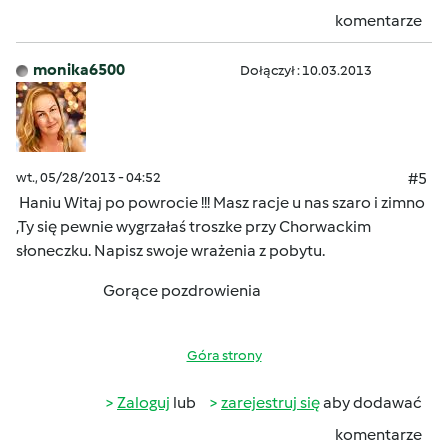
komentarze
monika6500
Dołączył : 10.03.2013
wt., 05/28/2013 - 04:52
#5
Haniu Witaj po powrocie !!! Masz racje u nas szaro i zimno
,Ty się pewnie wygrzałaś troszke przy Chorwackim
słoneczku. Napisz swoje wrażenia z pobytu.
Gorące pozdrowienia
Góra strony
Zaloguj
lub
zarejestruj się
aby dodawać
komentarze