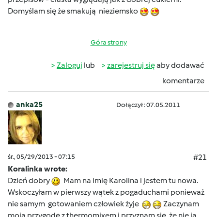
Domyślam się że smakują nieziemsko
Góra strony
Zaloguj
lub
zarejestruj się
aby dodawać
komentarze
anka25
Dołączył : 07.05.2011
śr., 05/29/2013 - 07:15
#21
Koralinka wrote:
Dzień dobry
Mam na imię Karolina i jestem tu nowa.
Wskoczyłam w pierwszy wątek z pogaduchami ponieważ
nie samym gotowaniem człowiek żyje
Zaczynam
moją przygodę z thermomixem i przyznam się, że nie ja