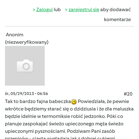
Zaloguj
lub
zarejestruj się
aby dodawać
komentarze
Anonim
(niezweryfikowany)
śr., 05/29/2013 - 06:56
#20
Tak to bardzo fajna babeczka
Powiedziała, że pewnie
wkrótce będziemy starać się o dzidziusia i że dla maluszka
będzie idelnie w termomiksie robić jedzonko. Póki co
planuje zaspokajać świeżo upieczonego męża świeżo
upieczonymi pysznościami. Podziwam Pani zasób
przepisów - ciasta wyglądają jak z dobrej cukierni.