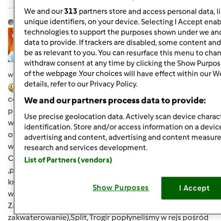
We and our
313
partners store and access personal data, l
Hanna Gręda
unique identifiers, on your device. Selecting I Accept enab
Dołączył : 24.08.2012
technologies to support the purposes shown under we and
data to provide. If trackers are disabled, some content an
be as relevant to you. You can resurface this menu to cha
withdraw consent at any time by clicking the Show Purpos
of the webpage .Your choices will have effect within our W
wt., 05/28/2013 - 07:34
#7
details, refer to our Privacy Policy.
Dziewczyny jak się ma pecha to w drewnianym kościele
cegła na głowę spada.U mnie podobnie
na tydzień
We and our partners process data to provide:
przed wyjazdem skręciłam nogę w kostce. :O pogotowie i
Use precise geolocation data. Actively scan device charact
wyrok usztywnienie na 3-tygodnie.
Ale furteczka się
identification. Store and/or access information on a devic
otwiera
mam wybór gips albo stabilizator ,no to
advertising and content, advertising and content measu
wiadomo co wybrałam.Wyjechaliśmy w deszczu.Maj w
research and services development.
Chorwacji jest mokry
więc codziennie przepadało
List of Partners (vendors)
,później wychodziło słonko ,ale było ciepło.Chodziłam na
krótko z peleryną lub parasolem na wszelki
Show Purposes
I Accept
wypadek.Ogólnie Chorwacja jest piękna zwiedziłam
Zagrzeb,Zadar ,Szybenik (,w którym mieliśmy
zakwaterowanie),Split, Trogir popłyneliśmy w rejs pośród