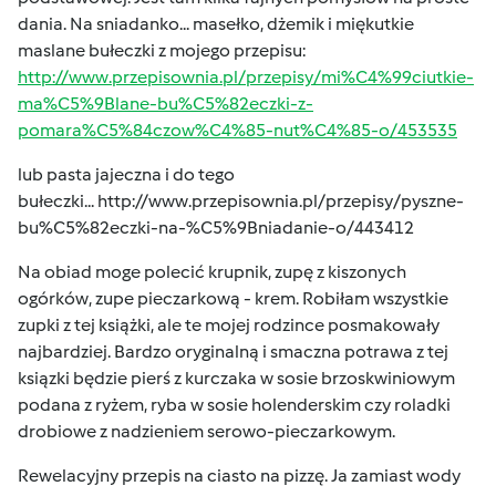
dania. Na sniadanko... masełko, dżemik i miękutkie
maslane bułeczki z mojego przepisu:
http://www.przepisownia.pl/przepisy/mi%C4%99ciutkie-
ma%C5%9Blane-bu%C5%82eczki-z-
pomara%C5%84czow%C4%85-nut%C4%85-o/453535
lub pasta jajeczna i do tego
bułeczki...
http://www.przepisownia.pl/przepisy/pyszne-
bu%C5%82eczki-na-%C5%9Bniadanie-o/443412
Na obiad moge polecić krupnik, zupę z kiszonych
ogórków, zupe pieczarkową - krem. Robiłam wszystkie
zupki z tej książki, ale te mojej rodzince posmakowały
najbardziej. Bardzo oryginalną i smaczna potrawa z tej
ksiązki będzie pierś z kurczaka w sosie brzoskwiniowym
podana z ryżem, ryba w sosie holenderskim czy roladki
drobiowe z nadzieniem serowo-pieczarkowym.
Rewelacyjny przepis na ciasto na pizzę. Ja zamiast wody