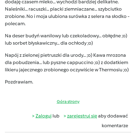
dodaję czasem mleko... wychodzi bardziej delikatne.
Naleśniki... racuszki... placki ziemniaczane... szybciutko
zrobione. No i moja ulubiona surówka z selera na słodko -
polecam.
Na deser budyń wanilowy lub czekoladowy... obłędne ;o)
lub sorbet błyskawiczny... dla ochłody ;o)
Napój z zielonej pietruszki dla urody... ;o) Kawa mrozona
dla pobudzenia... lub pyszne cappuccino ;o) z dodatkiem
likieru jajecznego zrobionego oczywiście w Thermosiu ;o)
Pozdrawiam.
Góra strony
Zaloguj
lub
zarejestruj się
aby dodawać
komentarze