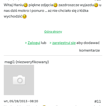
Witaj Haniu
piękne zdjęcia
zazdroszcze wyjazdu
u
nas dziś mokro i ponuro ... az nie chciało się z łóżka
wychodzić
Góra strony
Zaloguj
lub
zarejestruj się
aby dodawać
komentarze
magi1 (niezweryfikowany)
wt., 05/28/2013 - 08:20
#11