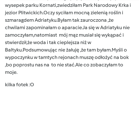
wysepek parku Kornati,zwiedziłam Park Narodowy Krka i
jezior Plitwickich.Oczy syciłam mocną zielenią roślin i
szmaragdem Adriatyku.Byłam tak zauroczona ,że
chwilami zapominałam o aparacie.Ja się w Adriatyku nie
zamoczyłam,natomiast mój mąz musiał się wykąpać i
stwierdził,że woda i tak cieplejsza niż w
Baltyku.Podsumowując nie żałuję ,że tam byłam.Myśli o
wypoczynku w tamtych rejonach muszę odłożyć na bok
,bo poprostu nas na to nie stać.Ale co zobaczyłam to
moje
.
kilka fotek
:O