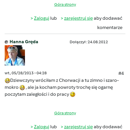
Góra strony
Zaloguj
lub
zarejestruj się
aby dodawać
komentarze
Hanna Gręda
Dołączył : 24.08.2012
wt., 05/28/2013 - 04:28
#4
Dziewczyny wróciłam z Chorwacji a tu zimno i szaro-
mokro
, ale ja kocham powroty trochę się ogarnę
poczytam zaległości i do pracy
Góra strony
Zaloguj
lub
zarejestruj się
aby dodawać