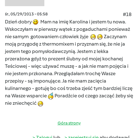
śr., 05/29/2013 - 05:58
#18
Dzień dobry
Mam na imię Karolina i jestem tu nowa.
Wskoczyłam w pierwszy wątek z pogaduchami ponieważ
nie samym gotowaniem człowiek żyje
Zaczynam
moją przygodę z thermomixem i przyznam się, że nie ja
jestem tego pomysłodawczynią. Jestem z lekka
przerażona gdyż to prezent ślubny od mojej kochanej
Teściowej - więc używać muszę - a jak nie mam pojęcia i
nie jestem przkonana. Przeglądałam trochę Wasze
przepisy - są imponujące. Ja nie mam zacięcia
kulinarnego - gotuję bo coś trzeba zjeść tym bardziej liczę
na Wasze wsparcie
Poradźcie od czego zacząć żeby się
nie zniechęcić
Góra strony
Zaloguj
lub
zarejestruj się
aby dodawać