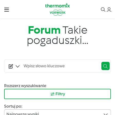
Przejdź do treści
Forum
Takie
pogaduszki...
Rozszerz wyszukiwanie
Filtry
Sortuj po:
Najnowsze wyniki