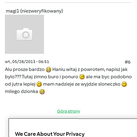
magi1 (niezweryfikowany)
wt., 05/28/2013 - 06:51
#6
Alu prosze bardzo
Haniu witaj z powrotem, napisz jak
bylo??? Tutaj zimno buro i ponuro
ale ma byc podobno
od jutra lepiej
mam nadzieje ze wyjdzie sloneczko
milego dzionka
Góra strony
Zaloguj
lub
zarejestruj się
aby dodawać
We Care About Your Privacy
komentarze