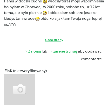
Haniu widoczki cudne
wrocily teraz moje wspomnienia
bo bylam w Chorwacji w 2000 roku, hohoho to juz 12 lat
temu, ale bylo pieknie
i obiecalam sobie ze jeszcze
kiedys tam wroce
bidulko a jak tam Twoja noga, lepiej
juz ????
Góra strony
Zaloguj
lub
zarejestruj się
aby dodawać
komentarze
ElaK (niezweryfikowany)