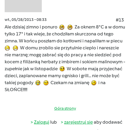
wt., 05/28/2013 - 08:33
#13
Ale dzisiaj zimno i ponuro
Za oknem 8*C a w domu
tylko 17* i tak wieje, że chodziłam skurczona od tego
zimna. W końcu poszłam do kotłowni i napaliłam w piecu
W domu zrobilo sie przytulnie cieplo i nareszcie
nie marznę; mogę zabrać się do pracy a nie siedzieć pod
kocem z filiżanką herbaty z imbirem i sokiem malinowym -
zupełnie jak w listopadzie
W sobote mają przyjechać
dzieci, zaplanowane mamy ognisko i grill... nie może być
takiej pogody
Czekam na zmianę
i na
SŁOŃCE!!!!!
Góra strony
Zaloguj
lub
zarejestruj się
aby dodawać