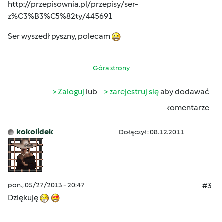
http://przepisownia.pl/przepisy/ser-
z%C3%B3%C5%82ty/445691
Ser wyszedł pyszny, polecam
Góra strony
Zaloguj
lub
zarejestruj się
aby dodawać
komentarze
kokolidek
Dołączył : 08.12.2011
pon., 05/27/2013 - 20:47
#3
Dziękuję