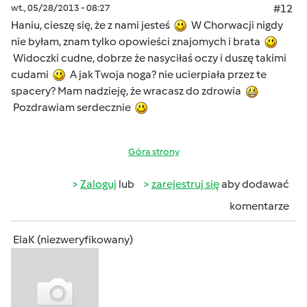
wt., 05/28/2013 - 08:27
#12
Haniu, cieszę się, że z nami jesteś
W Chorwacji nigdy
nie byłam, znam tylko opowieści znajomych i brata
Widoczki cudne, dobrze że nasyciłaś oczy i duszę takimi
cudami
A jak Twoja noga? nie ucierpiała przez te
spacery? Mam nadzieję, że wracasz do zdrowia
Pozdrawiam serdecznie
Góra strony
Zaloguj
lub
zarejestruj się
aby dodawać
komentarze
ElaK (niezweryfikowany)