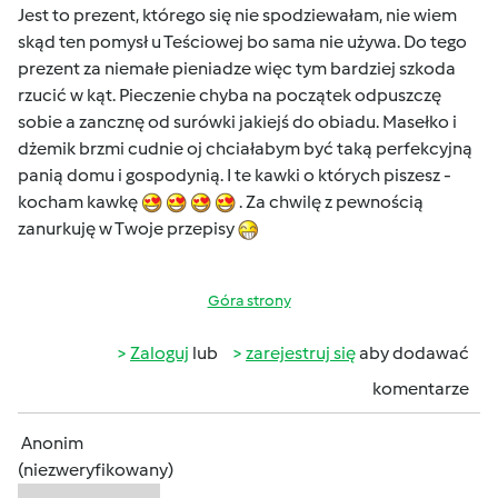
Jest to prezent, którego się nie spodziewałam, nie wiem
skąd ten pomysł u Teściowej bo sama nie używa. Do tego
prezent za niemałe pieniadze więc tym bardziej szkoda
rzucić w kąt. Pieczenie chyba na początek odpuszczę
sobie a zancznę od surówki jakiejś do obiadu. Masełko i
dżemik brzmi cudnie oj chciałabym być taką perfekcyjną
panią domu i gospodynią. I te kawki o których piszesz -
kocham kawkę
. Za chwilę z pewnością
zanurkuję w Twoje przepisy
Góra strony
Zaloguj
lub
zarejestruj się
aby dodawać
komentarze
Anonim
(niezweryfikowany)