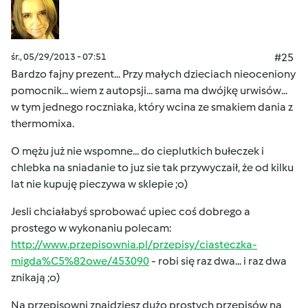
śr., 05/29/2013 - 07:51
#25
Bardzo fajny prezent... Przy małych dzieciach nieoceniony
pomocnik... wiem z autopsji... sama ma dwójkę urwisów...
w tym jednego roczniaka, który wcina ze smakiem dania z
thermomixa.
O mężu już nie wspomne... do cieplutkich bułeczek i
chlebka na sniadanie to juz sie tak przywyczaił, że od kilku
lat nie kupuję pieczywa w sklepie ;o)
Jesli chciałabyś sprobować upiec coś dobrego a
prostego w wykonaniu polecam:
http://www.przepisownia.pl/przepisy/ciasteczka-
migda%C5%82owe/453090
- robi się raz dwa... i raz dwa
znikają ;o)
Na przepisowni znajdziesz dużo prostych przepisów na