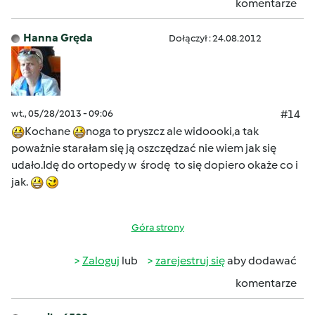
komentarze
Hanna Gręda
Dołączył : 24.08.2012
wt., 05/28/2013 - 09:06
#14
Kochane
noga to pryszcz ale widoooki,a tak
poważnie starałam się ją oszczędzać nie wiem jak się
udało.Idę do ortopedy w środę to się dopiero okaże co i
jak.
Góra strony
Zaloguj
lub
zarejestruj się
aby dodawać
komentarze