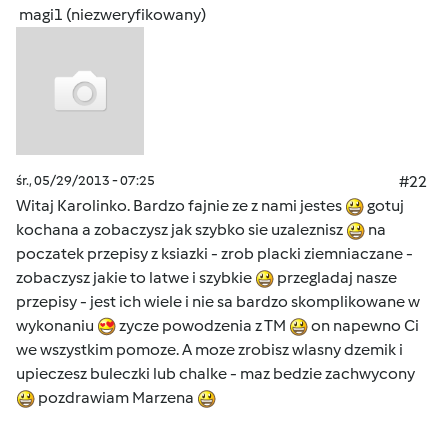
magi1 (niezweryfikowany)
śr., 05/29/2013 - 07:25
#22
Witaj Karolinko. Bardzo fajnie ze z nami jestes
gotuj
kochana a zobaczysz jak szybko sie uzaleznisz
na
poczatek przepisy z ksiazki - zrob placki ziemniaczane -
zobaczysz jakie to latwe i szybkie
przegladaj nasze
przepisy - jest ich wiele i nie sa bardzo skomplikowane w
wykonaniu
zycze powodzenia z TM
on napewno Ci
we wszystkim pomoze. A moze zrobisz wlasny dzemik i
upieczesz buleczki lub chalke - maz bedzie zachwycony
pozdrawiam Marzena