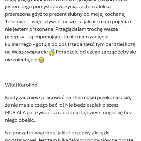
jestem tego pomysłodawczynią. Jestem z lekka
przerażona gdyż to prezent ślubny od mojej kochanej
Teściowej - więc używać muszę - a jak nie mam pojęcia i
nie jestem przkonana. Przeglądałam trochę Wasze
przepisy - są imponujące. Ja nie mam zacięcia
kulinarnego - gotuję bo coś trzeba zjeść tym bardziej liczę
na Wasze wsparcie
Poradźcie od czego zacząć żeby się
nie zniechęcić
Witaj Karolino.
Kiedy zaczniesz pracować na Thermosiu przekonasz się,
że nie ma sie czego bać ;o) Nie będziesz jak piszesz
MUSIAŁA go używać... a raczej nie będziesz mogła się bez
niego obejść.
Na poczatek wypróbuj jakieś przepisy z książki
podstawowej. Jest tam kilka fajnych pomysłów na proste