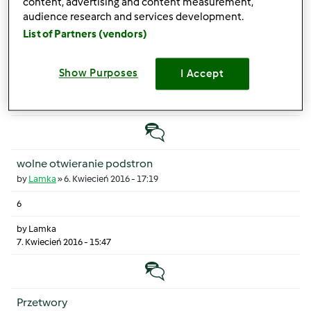
content, advertising and content measurement,
audience research and services development.
halloween suggestions
List of Partners (vendors)
by
Ivano
»
11. Październik 2023 - 06:29
6
Show Purposes
I Accept
by
OliverWilliam
24. Maj 2025 - 11:08
Temat zwyczajny
wolne otwieranie podstron
by
Lamka
»
6. Kwiecień 2016 - 17:19
6
by
Lamka
7. Kwiecień 2016 - 15:47
Temat zwyczajny
Przetwory