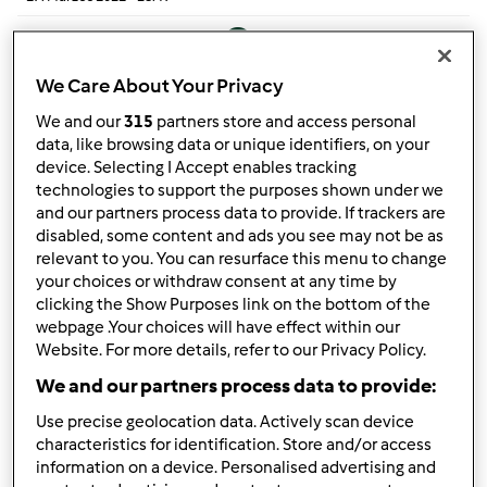
Temat zwyczajny
We Care About Your Privacy
Proszę o pomoc
by
Anonim
»
2. luty 2015 - 14:53
We and our
315
partners store and access personal
data, like browsing data or unique identifiers, on your
6
device. Selecting I Accept enables tracking
technologies to support the purposes shown under we
by
Mixi
and our partners process data to provide. If trackers are
23. luty 2015 - 08:16
disabled, some content and ads you see may not be as
Temat zwyczajny
relevant to you. You can resurface this menu to change
your choices or withdraw consent at any time by
clicking the Show Purposes link on the bottom of the
Wegetariańskie/Wegańskie osoby poszukiwane
webpage .Your choices will have effect within our
by
CzasNaPowazneGotowanie
»
18. Lipiec 2019 - 02:07
Website. For more details, refer to our Privacy Policy.
6
We and our partners process data to provide:
by
aivon12
Use precise geolocation data. Actively scan device
23. Kwiecień 2025 - 08:15
characteristics for identification. Store and/or access
information on a device. Personalised advertising and
Temat zwyczajny