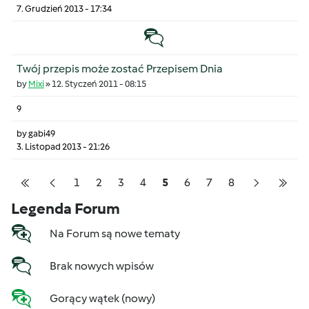
7. Grudzień 2013 - 17:34
Temat zwyczajny
Twój przepis może zostać Przepisem Dnia
by
Mixi
»
12. Styczeń 2011 - 08:15
9
by
gabi49
3. Listopad 2013 - 21:26
Pagination
Strona
Strona
Strona
Strona
Strona
Strona
Strona
Strona
1
2
3
4
5
6
7
8
Pierwsza strona
Poprzednia strona
Następna s
Osta
Legenda Forum
Na Forum są nowe tematy
Brak nowych wpisów
Gorący wątek (nowy)