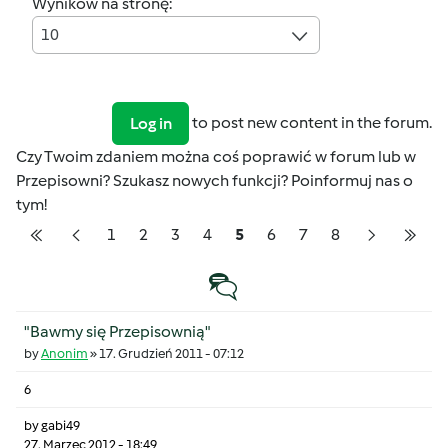
Wyników na stronę:
10
to post new content in the forum.
Log in
Czy Twoim zdaniem można coś poprawić w forum lub w
Przepisowni? Szukasz nowych funkcji? Poinformuj nas o
tym!
Pagination
Strona
Strona
Strona
Strona
Strona
Strona
Strona
Strona
1
2
3
4
5
6
7
8
Pierwsza strona
Poprzednia strona
Następna s
Osta
Temat zwyczajny
"Bawmy się Przepisownią"
by
Anonim
»
17. Grudzień 2011 - 07:12
6
by
gabi49
27. Marzec 2012 - 18:49