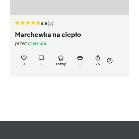
4.8
(5)
Marchewka na ciepło
przez
mamula
0
5
Łatwy
--
25