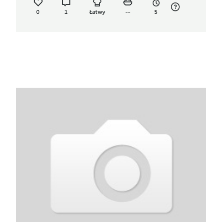
0
1
Łatwy
--
5