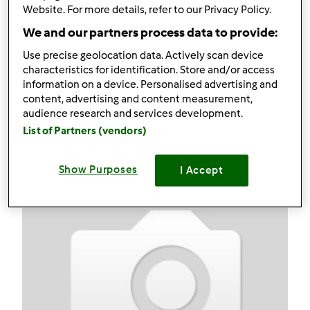
Kapusta czerwona na ciepło-najprostsza
Website. For more details, refer to our Privacy Policy.
We and our partners process data to provide:
Komentarze
Use precise geolocation data. Actively scan device
32
characteristics for identification. Store and/or access
information on a device. Personalised advertising and
content, advertising and content measurement,
Przepisy
(3)
audience research and services development.
Pokaż więcej
List of Partners (vendors)
Dodaj nowy przepis
Show Purposes
I Accept