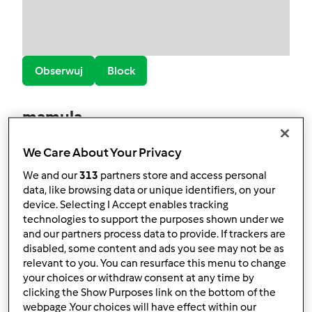
Obserwuj
Block
mamula
4
Aktualna liczba punktów użytkownika: 153
We Care About Your Privacy
We and our
313
partners store and access personal
Który model Thermomix ® posiadasz?
data, like browsing data or unique identifiers, on your
device. Selecting I Accept enables tracking
Thermomix ® TM 31
technologies to support the purposes shown under we
Najlepszy przepis
and our partners process data to provide. If trackers are
disabled, some content and ads you see may not be as
Kapusta czerwona na ciepło-najprostsza
relevant to you. You can resurface this menu to change
your choices or withdraw consent at any time by
Najczęściej komentowany przepis
clicking the Show Purposes link on the bottom of the
webpage .Your choices will have effect within our