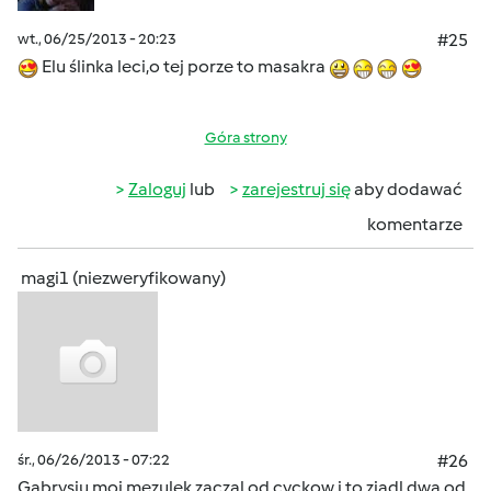
wt., 06/25/2013 - 20:23
#25
Elu ślinka leci,o tej porze to masakra
Góra strony
Zaloguj
lub
zarejestruj się
aby dodawać
komentarze
magi1 (niezweryfikowany)
śr., 06/26/2013 - 07:22
#26
Gabrysiu moj mezulek zaczal od cyckow i to zjadl dwa od