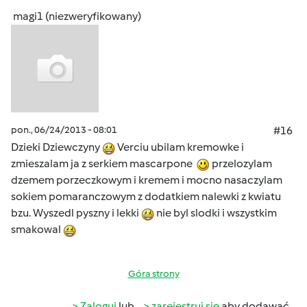
magi1 (niezweryfikowany)
pon., 06/24/2013 - 08:01
#16
Dzieki Dziewczyny
Verciu ubilam kremowke i
zmieszalam ja z serkiem mascarpone
przelozylam
dzemem porzeczkowym i kremem i mocno nasaczylam
sokiem pomaranczowym z dodatkiem nalewki z kwiatu
bzu. Wyszedl pyszny i lekki
nie byl slodki i wszystkim
smakowal
Góra strony
Zaloguj
lub
zarejestruj się
aby dodawać