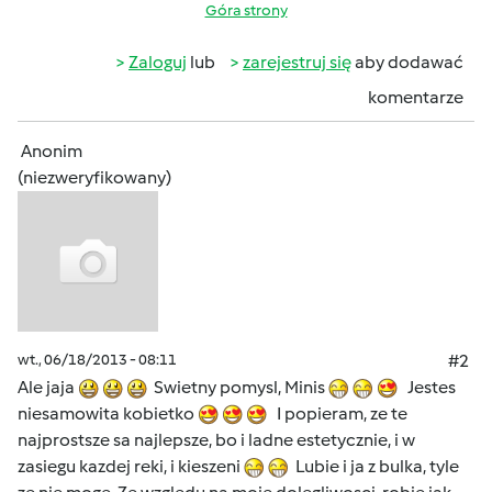
Góra strony
Zaloguj
lub
zarejestruj się
aby dodawać
komentarze
Anonim
(niezweryfikowany)
wt., 06/18/2013 - 08:11
#2
Ale jaja
Swietny pomysl, Minis
Jestes
niesamowita kobietko
I popieram, ze te
najprostsze sa najlepsze, bo i ladne estetycznie, i w
zasiegu kazdej reki, i kieszeni
Lubie i ja z bulka, tyle