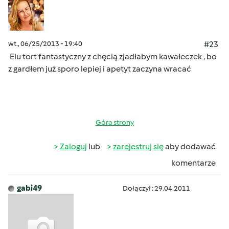
wt., 06/25/2013 - 19:40
#23
Elu tort fantastyczny z chęcią zjadłabym kawałeczek , bo
z gardłem już sporo lepiej i apetyt zaczyna wracać
Góra strony
Zaloguj
lub
zarejestruj się
aby dodawać
komentarze
gabi49
Dołączył : 29.04.2011