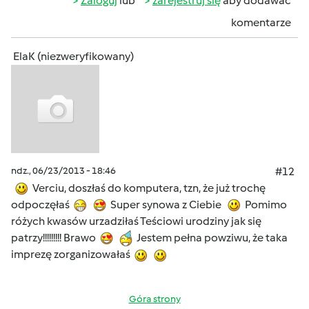
Zaloguj
lub
zarejestruj się
aby dodawać
komentarze
ElaK (niezweryfikowany)
ndz., 06/23/2013 - 18:46
#12
Verciu, doszłaś do komputera, tzn, że już trochę
odpoczęłaś
Super synowa z Ciebie
Pomimo
różych kwasów urzadziłaś Teściowi urodziny jak się
patrzy!!!!!!!!! Brawo
Jestem pełna powziwu, że taka
imprezę zorganizowałaś
Góra strony