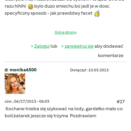
razu hihihi
bylo duzo smiechu bo jadl je w dosc
specyficzny sposob - jak prawdziwy facet
Góra strony
Zaloguj
lub
zarejestruj się
aby dodawać
komentarze
monika6500
Dołączył : 10.03.2013
czw., 06/27/2013 - 06:03
#27
Kochane trzeba się szykować na lody...gardełko mało co
boli,katarek jeszcze się trzyma
Pozdrawiam