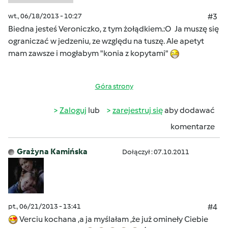
wt., 06/18/2013 - 10:27
#3
Biedna jesteś Veroniczko, z tym żołądkiem.:O Ja muszę się
ograniczać w jedzeniu, ze względu na tuszę. Ale apetyt
mam zawsze i mogłabym "konia z kopytami"
Góra strony
Zaloguj
lub
zarejestruj się
aby dodawać
komentarze
Grażyna Kamińska
Dołączył : 07.10.2011
pt., 06/21/2013 - 13:41
#4
Verciu kochana ,a ja myślałam ,że już omineły Ciebie