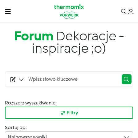
Przejdź do treści
Forum
Dekoracje -
inspiracje ;o)
Rozszerz wyszukiwanie
Filtry
Sortuj po:
Najnowsze wyniki