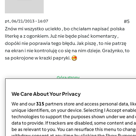
pt., 06/21/2013 - 16:07
#5
Znów mi wszystko uciekło , bo chciałam napisać polska
literkę a z ogonkiem. Już nie będe pisać komentarzy ,
dopóki nie poprawia tego błędu. Jak piszę , to nie patrzę
na ekran i nie kontroluję co się na nim dzieje. Grażynko, to
sa pokrojone w krazki papryki.
Góra strony
Zaloguj
lub
zarejestruj się
aby dodawać
We Care About Your Privacy
komentarze
We and our
315
partners store and access personal data, lik
unique identifiers, on your device. Selecting I Accept enabl
monika6500
technologies to support the purposes shown under we and 
Dołączył : 10.03.2013
data to provide. If trackers are disabled, some content and
be as relevant to you. You can resurface this menu to chang
withdraw consent at any time by clicking the Show Purpose