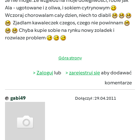
ze nie moge. Ze wzgledu na moje dolegliwosci, robie jak
Ala - ugotowane i z oliwa, i sokiem cytrynowym
Wczoraj chorowalam caly dzien, niech to diabli
Zjadlam kawaleczek czegos, czego nie powinnam
Chyba kupie sobie na rynku nowy zoladek i
rozwiaze problem
Góra strony
Zaloguj
lub
zarejestruj się
aby dodawać
komentarze
gabi49
Dołączył : 29.04.2011