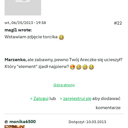
wt., 06/25/2013 - 19:38
#22
magi1 wrote:
Wstawiam zdjęcie torcika
Marzenko,
ale zabawny, pewno Twój Areczke się ucieszył?
Który "element" zjadł najpierw?
Góra strony
Zaloguj
lub
zarejestruj się
aby dodawać
komentarze
monika6500
Dołączył : 10.03.2013