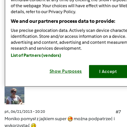
of the webpage .Your choices will have effect within our We
details, refer to our Privacy Policy.
pt., 06/21/2013 - 20:14
#6
Grażynko tak jak pisze Gabrysia to jest pokrojona
We and our partners process data to provide:
papryka .
Use precise geolocation data. Actively scan device character
identification. Store and/or access information on a device.
advertising and content, advertising and content measure
Góra strony
research and services development.
List of Partners (vendors)
Zaloguj
lub
zarejestruj się
aby dodawać
komentarze
Show Purposes
I Accept
ilonaw
Dołączył : 31.10.2011
pt., 06/21/2013 - 20:20
#7
Moniko pomysł z jajkiem super
można podpatrzeć i
wykorzystać