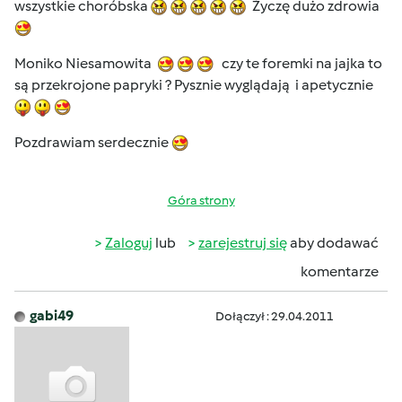
wszystkie choróbska
Życzę dużo zdrowia
Moniko Niesamowita
czy te foremki na jajka to
są przekrojone papryki ? Pysznie wyglądają i apetycznie
Pozdrawiam serdecznie
Góra strony
Zaloguj
lub
zarejestruj się
aby dodawać
komentarze
gabi49
Dołączył : 29.04.2011