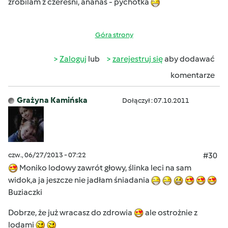
zrobilam z czeresni, ananas - pychotka
Góra strony
Zaloguj
lub
zarejestruj się
aby dodawać
komentarze
Grażyna Kamińska
Dołączył : 07.10.2011
czw., 06/27/2013 - 07:22
#30
Moniko lodowy zawrót głowy, ślinka leci na sam
widok,a ja jeszcze nie jadłam śniadania
Buziaczki
Dobrze, że już wracasz do zdrowia
ale ostrożnie z
lodami