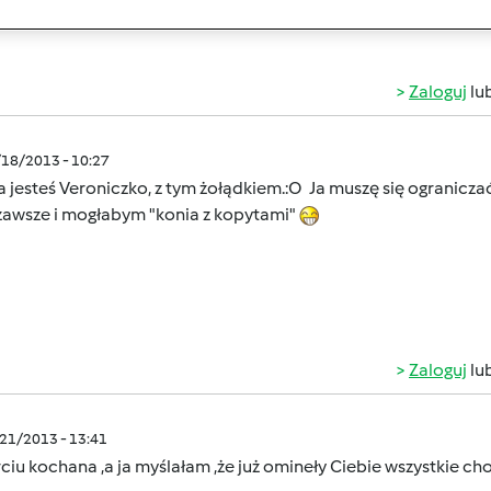
 kupie sobie na rynku nowy zoladek i rozwiaze problem
Zaloguj
lu
/18/2013 - 10:27
 jesteś Veroniczko, z tym żołądkiem.:O Ja muszę się ograniczać
awsze i mogłabym "konia z kopytami"
Zaloguj
lu
/21/2013 - 13:41
ciu kochana ,a ja myślałam ,że już omineły Ciebie wszystkie c