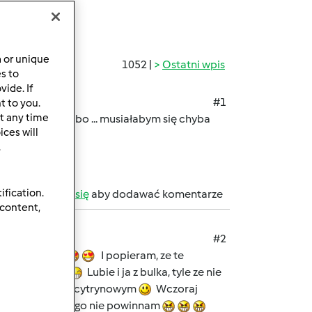
a or unique
1052 |
Ostatni wpis
es to
ide. If
#1
t to you.
t any time
o" co lubię
, bo ... musiałabym się chyba
ces will
.
ification.
b
zarejestruj się
aby dodawać komentarze
 content,
#2
 kobietko
I popieram, ze te
, i kieszeni
Lubie i ja z bulka, tyle ze nie
z oliwa, i sokiem cytrynowym
Wczoraj
ek czegos, czego nie powinnam