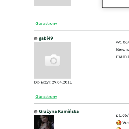
Chyba
Góra strony
gabi49
wt., 06
Biedna
mam z
Dołączył : 29.04.2011
Góra strony
Grażyna Kamińska
pt., 06
Ver