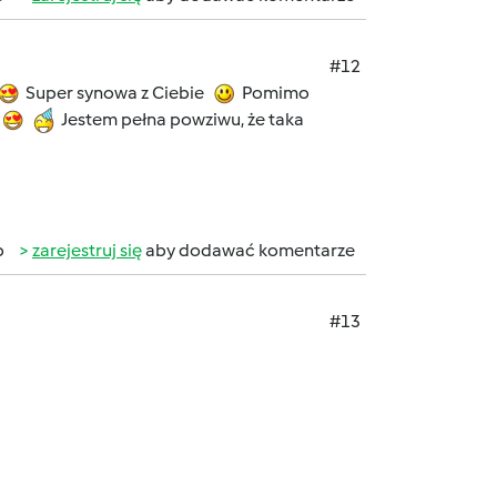
#12
Super synowa z Ciebie
Pomimo
o
Jestem pełna powziwu, że taka
b
zarejestruj się
aby dodawać komentarze
#13