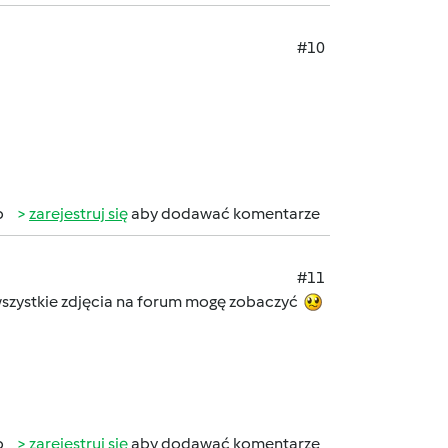
#10
b
zarejestruj się
aby dodawać komentarze
#11
wszystkie zdjęcia na forum mogę zobaczyć
b
zarejestruj się
aby dodawać komentarze