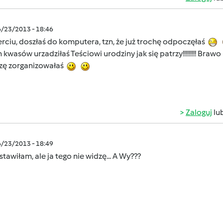
6/23/2013 - 18:46
rciu, doszłaś do komputera, tzn, że już trochę odpoczęłaś
 kwasów urzadziłaś Teściowi urodziny jak się patrzy!!!!!!!!! Braw
zę zorganizowałaś
Zaloguj
lu
6/23/2013 - 18:49
tawiłam, ale ja tego nie widzę... A Wy???