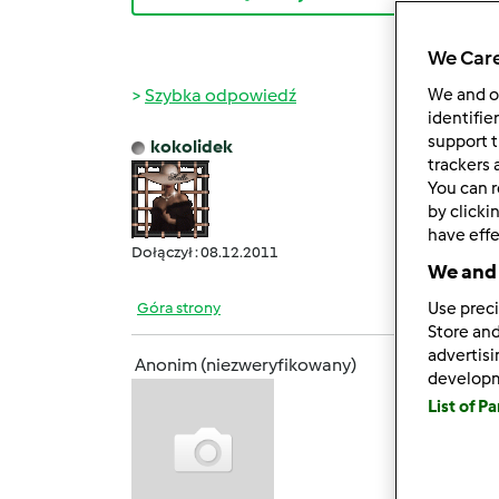
We Care
Szybka odpowiedź
We and 
identifie
support t
kokolidek
pon., 
trackers 
You can r
Moni
by clicki
turla
have effe
Dołączył : 08.12.2011
We and 
Góra strony
Use preci
Store and
advertis
Anonim (niezweryfikowany)
develop
wt., 06
List of P
Ale ja
najpro
moge. 
chorow