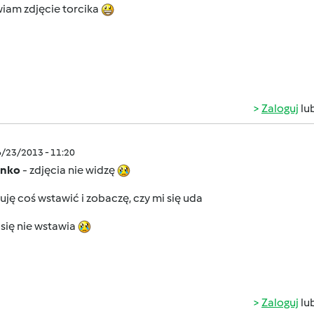
iam zdjęcie torcika
Zaloguj
lu
6/23/2013 - 11:20
enko
- zdjęcia nie widzę
ję coś wstawić i zobaczę, czy mi się uda
 się nie wstawia
Zaloguj
lu