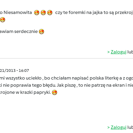
o Niesamowita
czy te foremki na jajka to są przekro
awiam serdecznie
Zaloguj
lu
/21/2013 - 16:07
i wszystko uciekło , bo chciałam napisać polska literkę a z og
 nie poprawia tego błędu. Jak piszę , to nie patrzę na ekran i ni
rojone w krazki papryki.
Zaloguj
lu