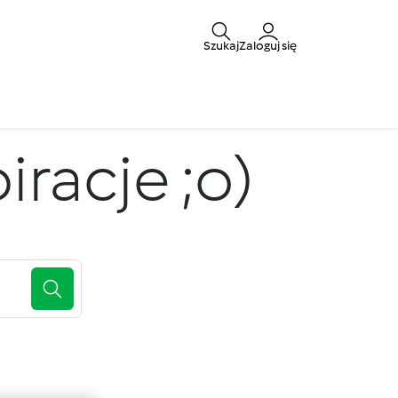
Szukaj
Zaloguj się
iracje ;o)