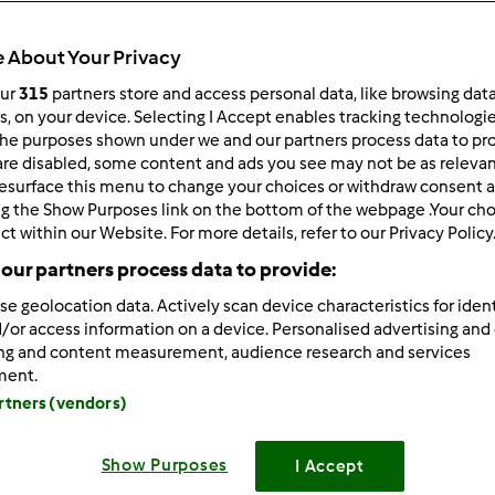
 About Your Privacy
our
315
partners store and access personal data, like browsing dat
rs, on your device. Selecting I Accept enables tracking technologi
he purposes shown under we and our partners process data to prov
06/17/2013 - 20:21
are disabled, some content and ads you see may not be as relevan
esurface this menu to change your choices or withdraw consent a
ko
- to mamy identyczne upodobania, ale je nie jem "wszystkieg
ng the Show Purposes link on the bottom of the webpage .Your choi
ć
ct within our Website. For more details, refer to our Privacy Policy
our partners process data to provide:
se geolocation data. Actively scan device characteristics for ident
Zaloguj
lu
/or access information on a device. Personalised advertising and
ing and content measurement, audience research and services
ment.
/18/2013 - 08:11
artners (vendors)
ja
Swietny pomysl, Minis
Jestes niesamowita
stsze sa najlepsze, bo i ladne estetycznie, i w zasiegu kazdej reki
Ze wzgledu na moje dolegliwosci, robie jak Ala - ugotowane i 
Show Purposes
I Accept
alam caly dzien, niech to diabli
Zjadlam kawalecz