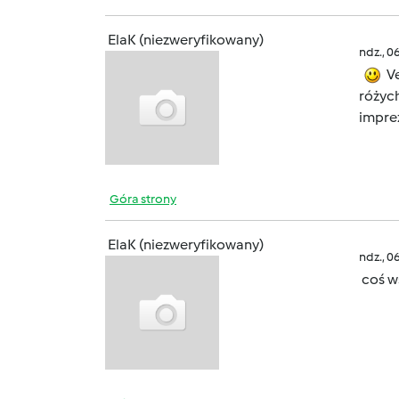
ElaK (niezweryfikowany)
ndz., 0
Ve
różych
impre
Góra strony
ElaK (niezweryfikowany)
ndz., 0
coś ws