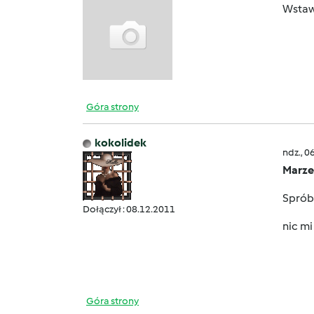
Wstaw
Góra strony
kokolidek
ndz., 0
Marz
Spróbu
Dołączył : 08.12.2011
nic mi
Góra strony