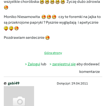
wszystkie choróbska
Życzę dużo zdrowia
Moniko Niesamowita
czy te foremki na jajka to
są przekrojone papryki ? Pysznie wyglądają i apetycznie
Pozdrawiam serdecznie
Góra strony
Zaloguj
lub
zarejestruj się
aby dodawać
komentarze
gabi49
Dołączył : 29.04.2011