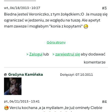
wt., 06/18/2013 - 10:27
#3
Biedna jesteś Veroniczko, z tym żołądkiem.:O Ja muszę się
ograniczać w jedzeniu, ze względu na tuszę. Ale apetyt
mam zawsze i mogłabym "konia z kopytami"
Góra strony
Zaloguj
lub
zarejestruj się
aby dodawać
komentarze
Grażyna Kamińska
Dołączył : 07.10.2011
pt., 06/21/2013 - 13:41
#4
Verciu kochana ,a ja myślałam ,że już omineły Ciebie