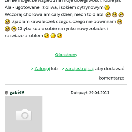
ze nie moge. Ze wzgledu na moje dolegliwosci, robie jak
Ala - ugotowane i z oliwa, i sokiem cytrynowym
Wczoraj chorowalam caly dzien, niech to diabli
Zjadlam kawaleczek czegos, czego nie powinnam
Chyba kupie sobie na rynku nowy zoladek i
rozwiaze problem
Góra strony
Zaloguj
lub
zarejestruj się
aby dodawać
komentarze
gabi49
Dołączył : 29.04.2011