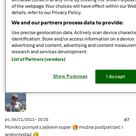
of the webpage .Your choices will have effect within our We
details, refer to our Privacy Policy.
pt., 06/21/2013 - 20:14
#6
Grażynko tak jak pisze Gabrysia to jest pokrojona
We and our partners process data to provide:
papryka .
Use precise geolocation data. Actively scan device character
identification. Store and/or access information on a device.
advertising and content, advertising and content measure
Góra strony
research and services development.
List of Partners (vendors)
Zaloguj
lub
zarejestruj się
aby dodawać
komentarze
Show Purposes
I Accept
ilonaw
Dołączył : 31.10.2011
pt., 06/21/2013 - 20:20
#7
Moniko pomysł z jajkiem super
można podpatrzeć i
wykorzystać