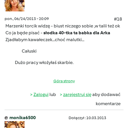
pon., 06/24/2013 - 20:09
#18
Marzenki torcik widzę - biust niczego sobie ,w talii też ok
Co ja będe pisać -
słodka 40-tka ta babka dla Arka
Zjadłabym kawałeczek...choć malutki...
Całuski
Dużo pracy włożyłaś skarbie.
Góra strony
Zaloguj
lub
zarejestruj się
aby dodawać
komentarze
monika6500
Dołączył : 10.03.2013