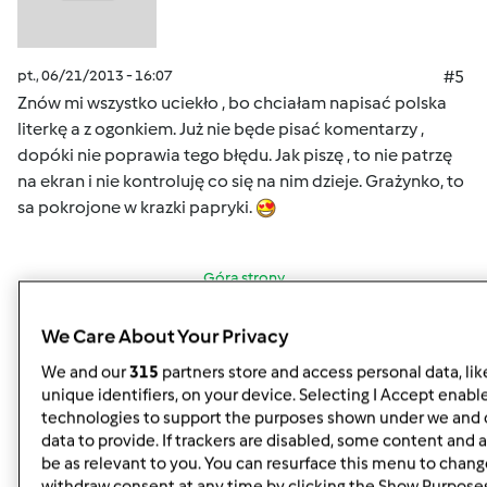
pt., 06/21/2013 - 16:07
#5
Znów mi wszystko uciekło , bo chciałam napisać polska
literkę a z ogonkiem. Już nie będe pisać komentarzy ,
dopóki nie poprawia tego błędu. Jak piszę , to nie patrzę
na ekran i nie kontroluję co się na nim dzieje. Grażynko, to
sa pokrojone w krazki papryki.
Góra strony
Zaloguj
lub
zarejestruj się
aby dodawać
We Care About Your Privacy
komentarze
We and our
315
partners store and access personal data, lik
unique identifiers, on your device. Selecting I Accept enabl
monika6500
technologies to support the purposes shown under we and 
Dołączył : 10.03.2013
data to provide. If trackers are disabled, some content and
be as relevant to you. You can resurface this menu to chang
withdraw consent at any time by clicking the Show Purpose