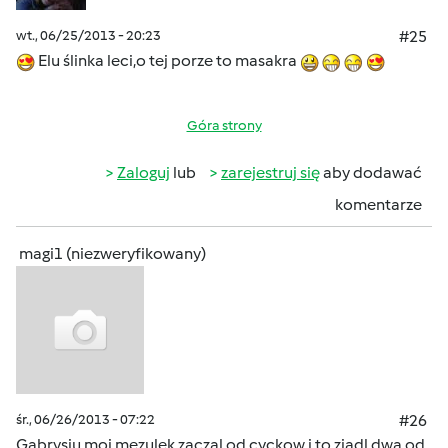
wt., 06/25/2013 - 20:23
#25
Elu ślinka leci,o tej porze to masakra
Góra strony
Zaloguj
lub
zarejestruj się
aby dodawać
komentarze
magi1 (niezweryfikowany)
śr., 06/26/2013 - 07:22
#26
Gabrysiu moj mezulek zaczal od cyckow i to zjadl dwa od