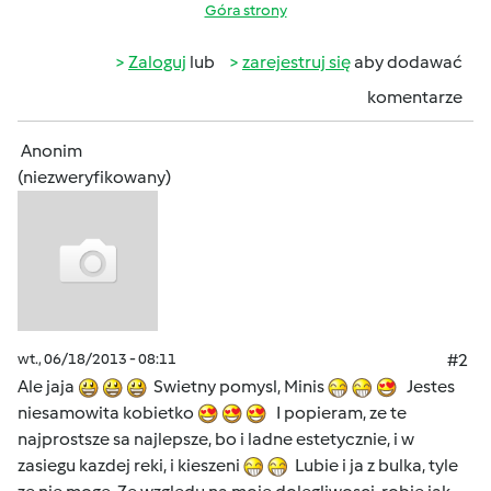
Góra strony
Zaloguj
lub
zarejestruj się
aby dodawać
komentarze
Anonim
(niezweryfikowany)
wt., 06/18/2013 - 08:11
#2
Ale jaja
Swietny pomysl, Minis
Jestes
niesamowita kobietko
I popieram, ze te
najprostsze sa najlepsze, bo i ladne estetycznie, i w
zasiegu kazdej reki, i kieszeni
Lubie i ja z bulka, tyle