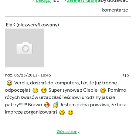
Zaloguj
lub
zarejestruj się
aby dodawać
komentarze
ElaK (niezweryfikowany)
ndz., 06/23/2013 - 18:46
#12
Verciu, doszłaś do komputera, tzn, że już trochę
odpoczęłaś
Super synowa z Ciebie
Pomimo
różych kwasów urzadziłaś Teściowi urodziny jak się
patrzy!!!!!!!!! Brawo
Jestem pełna powziwu, że taka
imprezę zorganizowałaś
Góra strony