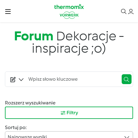
Przejdź do treści
Forum
Dekoracje -
inspiracje ;o)
Rozszerz wyszukiwanie
Filtry
Sortuj po:
Najnowsze wyniki