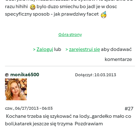
razu hihihi
bylo duzo smiechu bo jadl je w dosc
specyficzny sposob - jak prawdziwy facet
Góra strony
Zaloguj
lub
zarejestruj się
aby dodawać
komentarze
monika6500
Dołączył : 10.03.2013
czw., 06/27/2013 - 06:03
#27
Kochane trzeba się szykować na lody...gardełko mało co
boli,katarek jeszcze się trzyma
Pozdrawiam