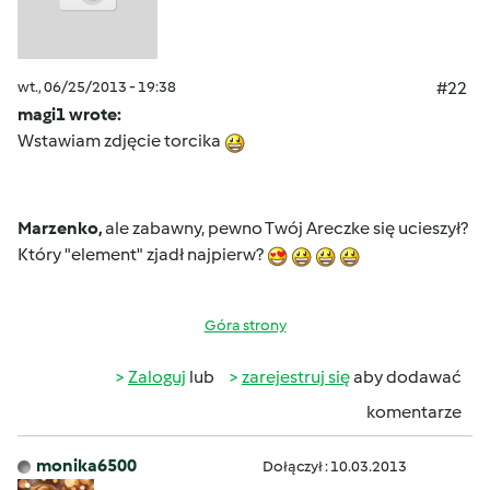
wt., 06/25/2013 - 19:38
#22
magi1 wrote:
Wstawiam zdjęcie torcika
Marzenko,
ale zabawny, pewno Twój Areczke się ucieszył?
Który "element" zjadł najpierw?
Góra strony
Zaloguj
lub
zarejestruj się
aby dodawać
komentarze
monika6500
Dołączył : 10.03.2013