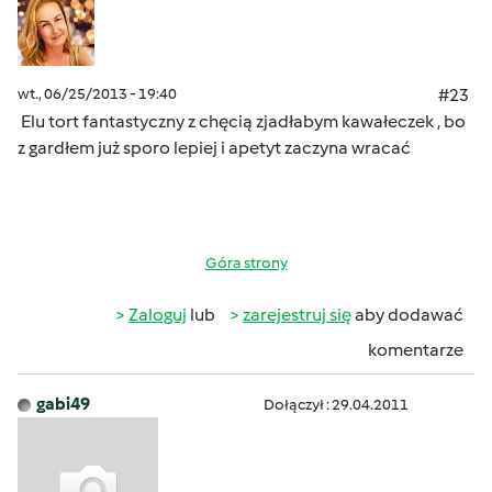
wt., 06/25/2013 - 19:40
#23
Elu tort fantastyczny z chęcią zjadłabym kawałeczek , bo
z gardłem już sporo lepiej i apetyt zaczyna wracać
Góra strony
Zaloguj
lub
zarejestruj się
aby dodawać
komentarze
gabi49
Dołączył : 29.04.2011