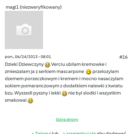
magi1 (niezweryfikowany)
pon., 06/24/2013 - 08:01
#16
Dzieki Dziewczyny
Verciu ubilam kremowke i
zmieszalam ja z serkiem mascarpone
przelozylam
dzemem porzeczkowym i kremem i mocno nasaczylam
sokiem pomaranczowym z dodatkiem nalewki z kwiatu
bzu. Wyszedl pyszny i lekki
nie byl slodki i wszystkim
smakowal
Góra strony
Zaloguj
lub
zarejestruj się
aby dodawać