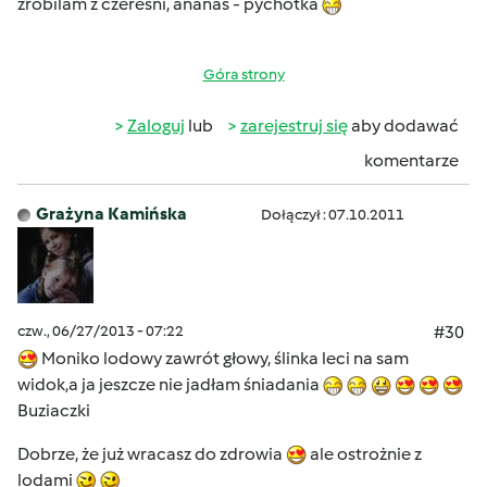
zrobilam z czeresni, ananas - pychotka
Góra strony
Zaloguj
lub
zarejestruj się
aby dodawać
komentarze
Grażyna Kamińska
Dołączył : 07.10.2011
czw., 06/27/2013 - 07:22
#30
Moniko lodowy zawrót głowy, ślinka leci na sam
widok,a ja jeszcze nie jadłam śniadania
Buziaczki
Dobrze, że już wracasz do zdrowia
ale ostrożnie z
lodami