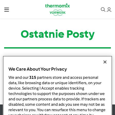
Ostatnie Posty
Kategoria
Tytuł
Autor
Odpowiedzi
Ostatni post
We Care About Your Privacy
Brak informacji o aktywnościach
We and our
315
partners store and access personal
data, like browsing data or unique identifiers, on your
device. Selecting I Accept enables tracking
technologies to support the purposes shown under we
and our partners process data to provide. If trackers are
disabled, some content and ads you see may not be as
relevant to you. You can resurface this menu to change