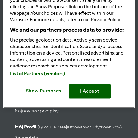
your choices or withdraw consent at any time by
Bądź
na bieżąco
clicking the Show Purposes link on the bottom of the
webpage .Your choices will have effect within our
Website. For more details, refer to our Privacy Policy.
We and our partners process data to provide:
Zapisz się do naszego newslettera
Use precise geolocation data. Actively scan device
characteristics for identification. Store and/or access
information on a device. Personalised advertising and
content, advertising and content measurement,
audience research and services development.
List of Partners (vendors)
Przepisy
Show Purposes
Wyszukaj przepisy
I Accept
Kategorie
Najnowsze przepisy
Mój Profil
(tylko Dla Zarejestrowanych Użytkowników)
Zaloguj się