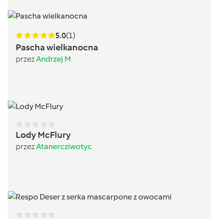
5.0
(1)
Pascha wielkanocna
przez
Andrzej M
Lody McFlury
przez
Atanercziwotyc