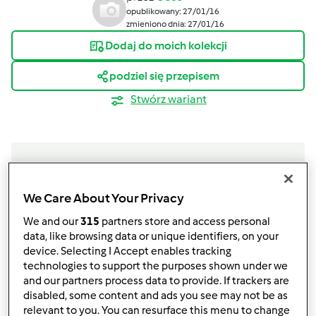
opublikowany: 27/01/16
zmieniono dnia: 27/01/16
Dodaj do moich kolekcji
podziel się przepisem
Stwórz wariant
We Care About Your Privacy
Składniki
We and our
315
partners store and access personal
Praliny
data, like browsing data or unique identifiers, on your
device. Selecting I Accept enables tracking
370
g
słodzonego mleka skondensowanego
technologies to support the purposes shown under we
30
g
gorzkiego kakao
and our partners process data to provide. If trackers are
40
g
masła
disabled, some content and ads you see may not be as
150
g
posypki czekoladowej
relevant to you. You can resurface this menu to change