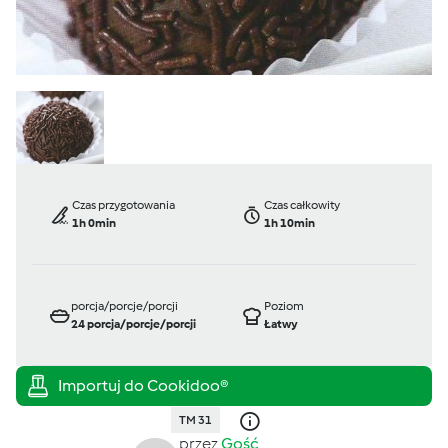
Czas przygotowania
Czas całkowity
1h 0min
1h 10min
porcja/porcje/porcji
Poziom
24
porcja/porcje/porcji
Łatwy
TM 31
przez
Gość