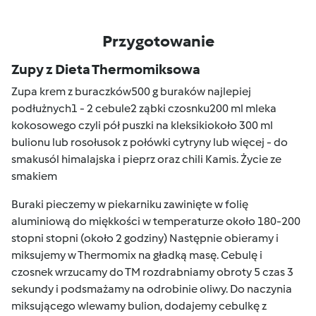
Przygotowanie
Zupy z Dieta Thermomiksowa
Zupa krem z buraczków500 g buraków najlepiej
podłużnych1 - 2 cebule2 ząbki czosnku200 ml mleka
kokosowego czyli pół puszki na kleksikiokoło 300 ml
bulionu lub rosołusok z połówki cytryny lub więcej - do
smakusól himalajska i pieprz oraz chili Kamis. Życie ze
smakiem
Buraki pieczemy w piekarniku zawinięte w folię
aluminiową do miękkości w temperaturze około 180-200
stopni stopni (około 2 godziny) Następnie obieramy i
miksujemy w Thermomix na gładką masę. Cebulę i
czosnek wrzucamy do TM rozdrabniamy obroty 5 czas 3
sekundy i podsmażamy na odrobinie oliwy. Do naczynia
miksującego wlewamy bulion, dodajemy cebulkę z