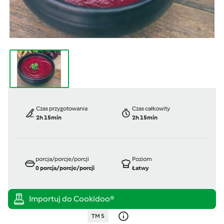
Czas przygotowania
Czas całkowity
2h 15min
2h 15min
porcja/porcje/porcji
Poziom
0
porcja/porcje/porcji
Łatwy
TM 5