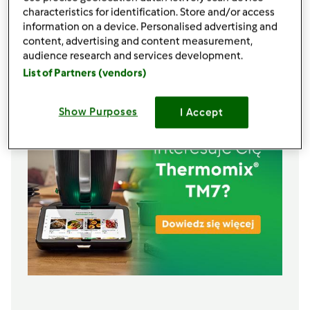
200
ml mleczka kokosowego na kleksiki
characteristics for identification. Store and/or access
information on a device. Personalised advertising and
2
cebule
content, advertising and content measurement,
500
g
buraczki podłuzne
audience research and services development.
Lista zakupów
List of Partners (vendors)
Show Purposes
I Accept