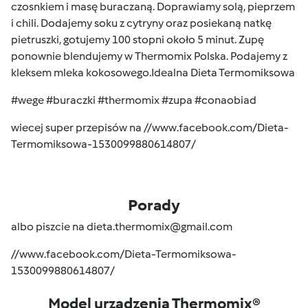
czosnkiem i masę buraczaną. Doprawiamy solą, pieprzem
i chili. Dodajemy soku z cytryny oraz posiekaną natkę
pietruszki, gotujemy 100 stopni około 5 minut. Zupę
ponownie blendujemy w Thermomix Polska. Podajemy z
kleksem mleka kokosowego.Idealna Dieta Termomiksowa
‪#‎wege‬ ‪#‎buraczki‬ ‪#‎thermomix‬ ‪#‎zupa‬ ‪#‎conaobiad‬
wiecej super przepisów na //www.facebook.com/Dieta-
Termomiksowa-1530099880614807/
Porady
albo piszcie na dieta.thermomix@gmail.com
//www.facebook.com/Dieta-Termomiksowa-
1530099880614807/
Model urządzenia Thermomix®