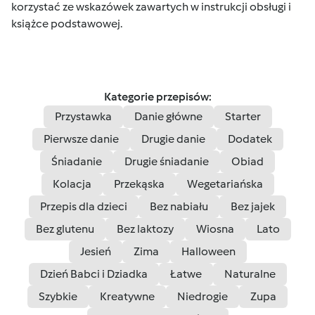
korzystać ze wskazówek zawartych w instrukcji obsługi i
książce podstawowej.
Kategorie przepisów:
Przystawka
Danie główne
Starter
Pierwsze danie
Drugie danie
Dodatek
Śniadanie
Drugie śniadanie
Obiad
Kolacja
Przekąska
Wegetariańska
Przepis dla dzieci
Bez nabiału
Bez jajek
Bez glutenu
Bez laktozy
Wiosna
Lato
Jesień
Zima
Halloween
Dzień Babci i Dziadka
Łatwe
Naturalne
Szybkie
Kreatywne
Niedrogie
Zupa