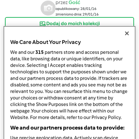
przez
Gość
opublikowany: 28/01/16
zmieniono dnia: 29/01/16
Dodaj do moich kolekcji
podziel się przepisem
We Care About Your Privacy
Stwórz wariant
We and our
315
partners store and access personal
data, like browsing data or unique identifiers, on your
device. Selecting I Accept enables tracking
technologies to support the purposes shown under we
and our partners process data to provide. If trackers are
disabled, some content and ads you see may not be as
Składniki
relevant to you. You can resurface this menu to change
your choices or withdraw consent at any time by
Zupa
clicking the Show Purposes link on the bottom of the
webpage .Your choices will have effect within our
2
ząbki czosnku
Website. For more details, refer to our Privacy Policy.
sok
sok z połowy cytryny
We and our partners process data to provide:
300
ml bulionu warzywnego
sól, pieprz, chili
Use precise geolocation data. Actively scan device