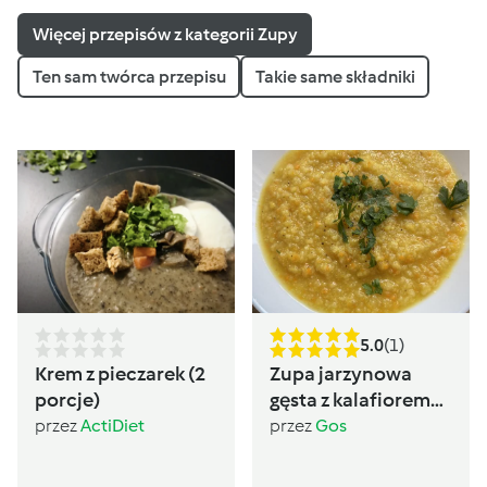
Więcej przepisów z kategorii Zupy
Ten sam twórca przepisu
Takie same składniki
5.0
(1)
Krem z pieczarek (2
Zupa jarzynowa
porcje)
gęsta z kalafiorem
(post Dąbrowskiej)
przez
ActiDiet
przez
Gos