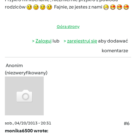
rodzicòw
Fajnie, ze jestes z nami
Góra strony
Zaloguj
lub
zarejestruj się
aby dodawać
komentarze
Anonim
(niezweryfikowany)
sob., 04/20/2013 - 20:31
#6
monika6500 wrote: