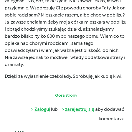
zaległości. No, cóż, takie zycie. Nie zawsze lekko, łatwo i
przyjemnie. Współczuję Ci z powodu choroby Taty. Jak on
sobie radzi sam? Mieszkacie razem, albo choc w pobliżu?
Ja zawsze chciałam, żeby moja córka mieszkała w pobliżu
i dotąd chodziłyśmy szukając działki, aż znalazłysmy
bardzo blisko, tylko 600 m od naszego domu. Wiem co to
opieka nad chorymi rodzicami, sama tego
doświadczyłam i wiem jak ważna jest bliskość do nich.
Nie zawsze jednak to możliwe i wtedy dodatkowe stresy i
dramaty.
Dzięki za wyjaśnienie czekolady. Spróbuję jak kupię kiwi.
Góra strony
Zaloguj
lub
zarejestruj się
aby dodawać
komentarze