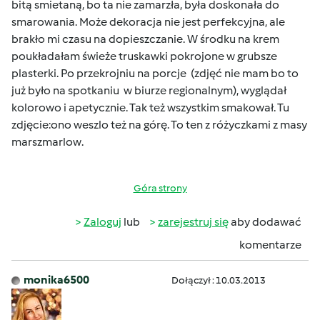
bitą smietaną, bo ta nie zamarzła, była doskonała do
smarowania. Może dekoracja nie jest perfekcyjna, ale
brakło mi czasu na dopieszczanie. W środku na krem
poukładałam świeże truskawki pokrojone w grubsze
plasterki. Po przekrojniu na porcje (zdjęć nie mam bo to
już było na spotkaniu w biurze regionalnym), wyglądał
kolorowo i apetycznie. Tak też wszystkim smakował. Tu
zdjęcie:ono weszlo też na górę. To ten z różyczkami z masy
marszmarlow.
Góra strony
Zaloguj
lub
zarejestruj się
aby dodawać
komentarze
monika6500
Dołączył : 10.03.2013