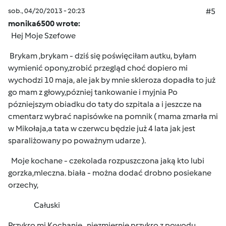
sob., 04/20/2013 - 20:23
#5
monika6500 wrote:
Hej Moje Szefowe
Brykam ,brykam - dziś się poświęciłam autku, byłam
wymienić opony,zrobić przegląd choć dopiero mi
wychodzi 10 maja, ale jak by mnie skleroza dopadła to już
go mam z głowy,pózniej tankowanie i myjnia Po
pózniejszym obiadku do taty do szpitala a i jeszcze na
cmentarz wybrać napisówke na pomnik ( mama zmarła mi
w Mikołaja,a tata w czerwcu będzie już 4 lata jak jest
sparaliżowany po poważnym udarze ).
Moje kochane - czekolada rozpuszczona jaką kto lubi
gorzka,mleczna. biała - można dodać drobno posiekane
orzechy,
Całuski
Przykro mi Kochanie , niezmiernie przykro z powodu