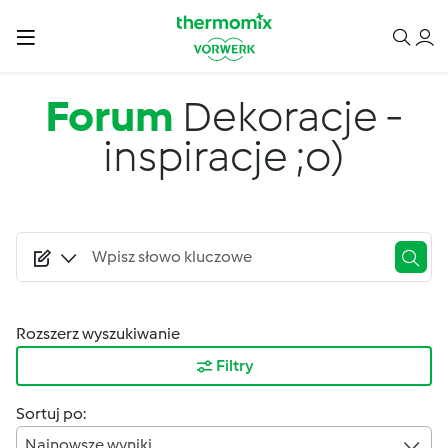
Przejdź do treści
Forum
Dekoracje -
inspiracje ;o)
Rozszerz wyszukiwanie
Filtry
Sortuj po:
Najnowsze wyniki