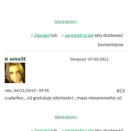
Góra strony
Zaloguj
lub
zarejestruj się
aby dodawać
komentarze
anka25
Dołączył : 07.05.2011
ndz., 04/21/2013 - 09:35
#13
cudeńko... ;o) gratuluje zdolności... masz niesamowite ;o)
Góra strony
Zaloguj
lub
zarejestruj się
aby dodawać