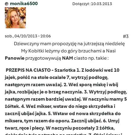
monika6500
Dołączył : 10.03.2013
sob., 04/20/2013 - 20:06
#3
Dziewczyny mam propozyzję na jutrzejszą niedzielę
My Kobitki leżymy do góry brzuchami a Nasi
Panowie
przygotowywują
NAM
ciasto np. takie :
PRZEPIS NA CIASTO - Szarlotka 1. Z lodówki weź 10
jajek, połóż na stole ocalałe 7, wytrzyj podłogę,
następnym razem uważaj. 2. Weź sporą miskę i wbij
jajka, rozbijając je o brzeg naczynia. 3. Wytrzyj podłogę,
następnym razem bardziej uważaj. W naczyniu mamy 5
żółtek. 4. Weź mikser, wstaw do niego skrzydełka i
zacznij ubijać jajka. 5. Wstaw od nowa skrzydełka do
miksera, tym razem do oporu. Zacznij ubijać. 6. Umyj
twarz, ręce i plecy. W naczyniu pozostały 2 żółtka,