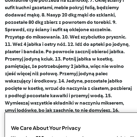
dokładnie tyle potrzeba na szarlotkę. 7. Oklej ściany i
sufit kuchni gazetami, meble pokryj folią, będziemy
dodawać mąkę. 8. Nasyp 20 dkg mąki do szklanki,
pozostałe 80 dkg zbierz z powrotem do torebki. 9.
Sprawdź, czy ściany i sufit są oklejone szczelnie.
Przystąp do miksowania. 10. Weź szybciutko prysznic.
11. Weź 4 jabłka i ostry nóż. 12. Idź do apteki po jodynę,
plaster i bandaże. Po powrocie zacznij obierać jabłka.
Przemyj jodyną kciuk. 13. Potnij jabłka w kostkę,
pamiętając, że potrzebujemy 2 jabłka, więc nie wolno
zjeść więcej niż połowę. Przemyj jodyną palec
wskazujący i środkowy. 14. Jedyne, pozostałe jabłko
pocięte w kostkę, wrzuć do naczynia z ciastem, pozbieraj
z podłogi pozostałe kawałki i przemyj wodą. 15.
Wymieszaj wszystkie składniki w naczyniu mikserem,
umyj lodówkę, bo jak zaschnie, to nie domyjesz. 16.
Przelej ciasto do foremki, wstaw do piekarnika. 17. Po
godzinie, jeśli nie widać żadnych zmian, włącz piekarnik.
We Care About Your Privacy
18. Po przebudzeniu nie dzwoń po straż pożarną.