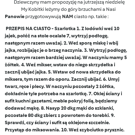
Dziewczyny mam propozyzję na jutrzejszą niedzielę
My Kobitki leżymy do góry brzuchami a Nasi
Panowie
przygotowywują
NAM
ciasto np. takie :
PRZEPIS NA CIASTO - Szarlotka 1. Z lodówki weź 10
jajek, połóż na stole ocalałe 7, wytrzyj podłogę,
następnym razem uważaj. 2. Weź sporą miskę i wbij
jajka, rozbijając je o brzeg naczynia. 3. Wytrzyj podłogę,
następnym razem bardziej uważaj. W naczyniu mamy 5
żółtek. 4. Weź mikser, wstaw do niego skrzydełka i
zacznij ubijać jajka. 5. Wstaw od nowa skrzydełka do
miksera, tym razem do oporu. Zacznij ubijać. 6. Umyj
twarz, ręce i plecy. W naczyniu pozostały 2 żółtka,
dokładnie tyle potrzeba na szarlotkę. 7. Oklej ściany i
sufit kuchni gazetami, meble pokryj folią, będziemy
dodawać mąkę. 8. Nasyp 20 dkg mąki do szklanki,
pozostałe 80 dkg zbierz z powrotem do torebki. 9.
Sprawdź, czy ściany i sufit są oklejone szczelnie.
Przystąp do miksowania. 10. Weź szybciutko prysznic.