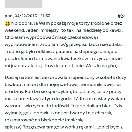
pon., 04/22/2013 - 21:53
#24
No dobra. Ja Wam pokażę moje torty zrobione przez
weekend. Jeden, mniejszy , to tak , na niedzielę do kawki .
Chciałam wypróbować masę czekoladową i
wypróbowałam. Zrobiłam w/g przepisu Jadzi i się udała.
Trudno ją było odkleić z papieru następnego dnia, ale
poszło. Samo formowanie kwiatuszków - różyczek idzie
mi już coraz lepiej. Tu wklejam zdjęcie: Weszło na górę.
Dzisiaj natomiast dekorowalam upieczony w sobotę duży
biszkopt na tort dla mojej szefowej termomiksowej, na
urodziny. Bardzo się spieszyłam, bo po przyjściu z pracy
musiałam zdążyć z tym do godz. 17. Krem maślany wałam
wczoraj i włożyłam do lodówki. Tu popełniłam błąd. Dziś
wyjmuję go z lodówki, a on jest twardy i nie chce się
rozsmarować na biszkopcie (mnie się
spieszy).Rozgrzewałam go w worku rękami. Lepiej było z