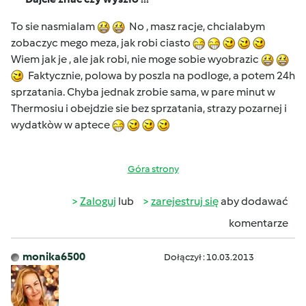
To sie nasmialam
No , masz racje, chcialabym
zobaczyc mego meza, jak robi ciasto
Wiem jak je , ale jak robi, nie moge sobie wyobrazic
Faktycznie, polowa by poszla na podloge, a potem 24h
sprzatania. Chyba jednak zrobie sama, w pare minut w
Thermosiu i obejdzie sie bez sprzatania, strazy pozarnej i
wydatkòw w aptece
Góra strony
Zaloguj
lub
zarejestruj się
aby dodawać
komentarze
monika6500
Dołączył : 10.03.2013