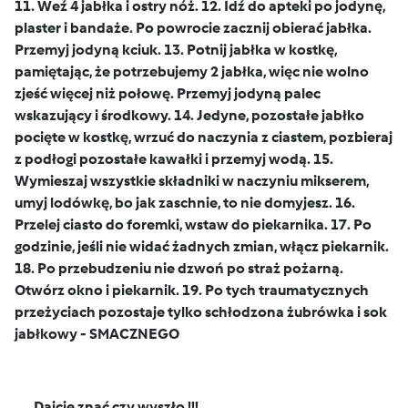
11. Weź 4 jabłka i ostry nóż. 12. Idź do apteki po jodynę,
plaster i bandaże. Po powrocie zacznij obierać jabłka.
Przemyj jodyną kciuk. 13. Potnij jabłka w kostkę,
pamiętając, że potrzebujemy 2 jabłka, więc nie wolno
zjeść więcej niż połowę. Przemyj jodyną palec
wskazujący i środkowy. 14. Jedyne, pozostałe jabłko
pocięte w kostkę, wrzuć do naczynia z ciastem, pozbieraj
z podłogi pozostałe kawałki i przemyj wodą. 15.
Wymieszaj wszystkie składniki w naczyniu mikserem,
umyj lodówkę, bo jak zaschnie, to nie domyjesz. 16.
Przelej ciasto do foremki, wstaw do piekarnika. 17. Po
godzinie, jeśli nie widać żadnych zmian, włącz piekarnik.
18. Po przebudzeniu nie dzwoń po straż pożarną.
Otwórz okno i piekarnik. 19. Po tych traumatycznych
przeżyciach pozostaje tylko schłodzona żubrówka i sok
jabłkowy - SMACZNEGO
Dajcie znać czy wyszło !!!