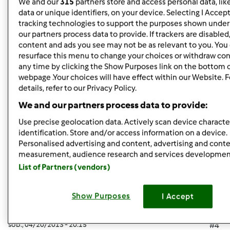
We and our
315
partners store and access personal data, lik
Otwórz okno i piekarnik. 19. Po tych traumatycznych
data or unique identifiers, on your device. Selecting I Accep
przeżyciach pozostaje tylko schłodzona żubrówka i sok
tracking technologies to support the purposes shown unde
jabłkowy - SMACZNEGO
our partners process data to provide. If trackers are disable
content and ads you see may not be as relevant to you. You
resurface this menu to change your choices or withdraw con
any time by clicking the Show Purposes link on the bottom 
Dajcie znać czy wyszło !!!
webpage .Your choices will have effect within our Website. 
details, refer to our Privacy Policy.
Góra strony
We and our partners process data to provide:
Use precise geolocation data. Actively scan device character
Zaloguj
lub
zarejestruj się
aby dodawać
identification. Store and/or access information on a device.
Personalised advertising and content, advertising and cont
komentarze
measurement, audience research and services developmen
List of Partners (vendors)
monika6500
Dołączył : 10.03.2013
Show Purposes
I Accept
sob., 04/20/2013 - 20:15
#4