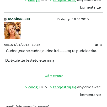
komentarze
monika6500
Dołączył : 10.03.2013
ndz., 04/21/2013 - 10:12
#14
Cudne ,cudne,cudne,cudne itd............są te pudełeczka.
Dziękuje ,że Jesteście ze mną
Góra strony
Zaloguj
lub
zarejestruj się
aby dodawać
komentarze
magi1 (niezweryfikowany)