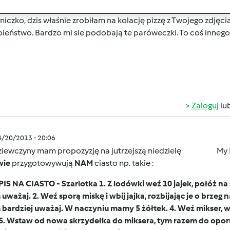
4/20/2013 - 20:00
iczko, dzis właśnie zrobiłam na kolację pizzę z Twojego zdjęcia
ieństwo. Bardzo mi sie podobają te paróweczki. To coś inneg
Zaloguj
lu
4/20/2013 - 20:06
iewczyny mam propozyzję na jutrzejszą niedzielę
My Kobitk
wie
przygotowywują
NAM
ciasto np. takie :
IS NA CIASTO - Szarlotka 1. Z lodówki weź 10 jajek, połóż na
uważaj. 2. Weź sporą miskę i wbij jajka, rozbijając je o brze
bardziej uważaj. W naczyniu mamy 5 żółtek. 4. Weź mikser, ws
 5. Wstaw od nowa skrzydełka do miksera, tym razem do oporu. 