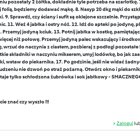
iu pozostały 2 żółtka, dokładnie tyle potrzeba na szarlotkę. 7
j folią, będziemy dodawać mąkę. 8. Nasyp 20 dkg mąki do szkl
i. 9. Sprawdź, czy ściany i sufit są oklejone szczelnie. Przys
ic. 11. Weź 4 jabłka i ostry nóż. 12. Idź do apteki po jodynę, 
. Przemyj jodyną kciuk. 13. Potnij jabłka w kostkę, pamiętają
więcej niż połowę. Przemyj jodyną palec wskazujący i środkow
, wrzuć do naczynia z ciastem, pozbieraj z podłogi pozostałe
kie składniki w naczyniu mikserem, umyj lodówkę, bo jak zasch
i, wstaw do piekarnika. 17. Po godzinie, jeśli nie widać żadny
udzeniu nie dzwoń po straż pożarną. Otwórz okno i piekarnik
taje tylko schłodzona żubrówka i sok jabłkowy - SMACZNEG
cie znać czy wyszło !!!
Zaloguj
lu