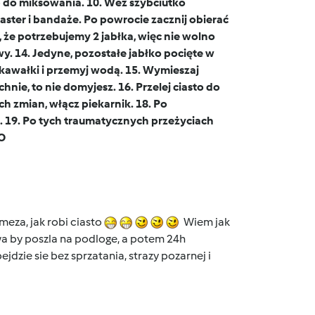
tąp do miksowania. 10. Weź szybciutko
plaster i bandaże. Po powrocie zacznij obierać
c, że potrzebujemy 2 jabłka, więc nie wolno
y. 14. Jedyne, pozostałe jabłko pocięte w
 kawałki i przemyj wodą. 15. Wymieszaj
nie, to nie domyjesz. 16. Przelej ciasto do
ch zmian, włącz piekarnik. 18. Po
. 19. Po tych traumatycznych przeżyciach
O
eza, jak robi ciasto
Wiem jak
a by poszla na podloge, a potem 24h
dzie sie bez sprzatania, strazy pozarnej i