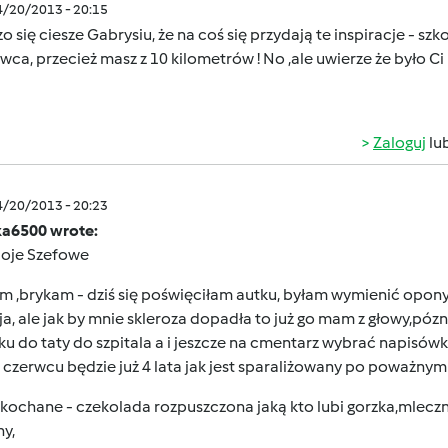
4/20/2013 - 20:15
o się ciesze Gabrysiu, że na coś się przydają te inspiracje - sz
ca, przecież masz z 10 kilometrów ! No ,ale uwierze że było Ci
Zaloguj
lu
4/20/2013 - 20:23
a6500 wrote:
oje Szefowe
m ,brykam - dziś się poświęciłam autku, byłam wymienić opon
a, ale jak by mnie skleroza dopadła to już go mam z głowy,póz
u do taty do szpitala a i jeszcze na cmentarz wybrać napisów
 czerwcu będzie już 4 lata jak jest sparaliżowany po poważnym 
kochane - czekolada rozpuszczona jaką kto lubi gorzka,mlecz
hy,