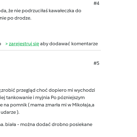
#4
koda, że nie podrzuciłaś kawałeczka do
 nie po drodze.
b
zarejestruj się
aby dodawać komentarze
#5
y,zrobić przegląd choć dopiero mi wychodzi
niej tankowanie i myjnia Po pózniejszym
ke na pomnik ( mama zmarła mi w Mikołaja,a
udarze ).
na. biała - można dodać drobno posiekane