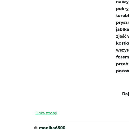
naczyn
pokry
torebk
pryszn
jabłka
zjeść 
kostkę
wszyst
foremk
przeb
pozos
Daj
Góra strony
monika6500