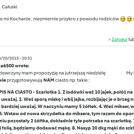
Całuski
ro mi Kochanie , niezmiernie przykro z powodu rodzicòw
Zaloguj
lu
4/20/2013 - 20:31
a6500 wrote:
iewczyny mam propozyzję na jutrzejszą niedzielę
My Kobitk
wie
przygotowywują
NAM
ciasto np. takie :
IS NA CIASTO - Szarlotka 1. Z lodówki weź 10 jajek, połóż na
uważaj. 2. Weź sporą miskę i wbij jajka, rozbijając je o brze
bardziej uważaj. W naczyniu mamy 5 żółtek. 4. Weź mikser, ws
 5. Wstaw od nowa skrzydełka do miksera, tym razem do oporu. 
iu pozostały 2 żółtka, dokładnie tyle potrzeba na szarlotkę. 7
j folią, będziemy dodawać mąkę. 8. Nasyp 20 dkg mąki do szkl