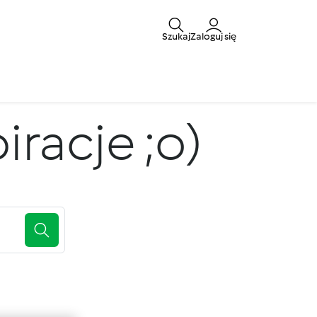
Szukaj
Zaloguj się
iracje ;o)