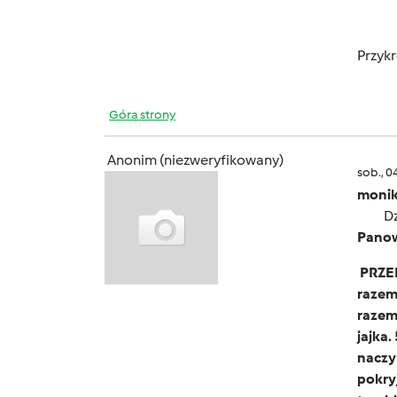
Przyk
Góra strony
Anonim (niezweryfikowany)
sob., 0
monik
Dz
Pano
PRZEP
razem 
razem 
jajka.
naczyn
pokry