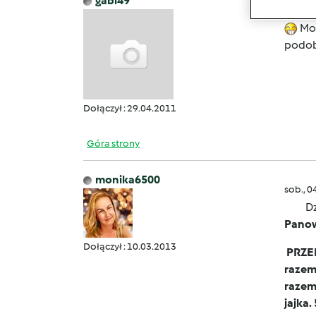
gabi49
sob., 0
Mon
podob
Dołączył : 29.04.2011
Góra strony
monika6500
sob., 0
Dz
Pano
Dołączył : 10.03.2013
PRZEP
razem 
razem 
jajka.