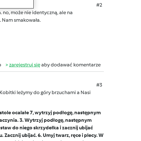
#2
. no, może nie identyczną, ale na
o. Nam smakowała.
b
zarejestruj się
aby dodawać komentarze
#3
i leżymy do góry brzuchami a Nasi
 stole ocalałe 7, wytrzyj podłogę, następnym
g naczynia. 3. Wytrzyj podłogę, następnym
taw do niego skrzydełka i zacznij ubijać
Zacznij ubijać. 6. Umyj twarz, ręce i plecy. W