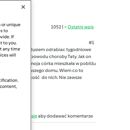
a or unique
1052 |
Ostatni wpis
es to
ide. If
#1
t to you.
t any time
, że będziesz z mężusiem odrabiac tygodniowe
ces will
. Współczuję Ci z powodu choroby Taty. Jak on
.
chciałam, żeby moja córka mieszkała w pobliżu
 tylko 600 m od naszego domu. Wiem co to
ażna jest bliskość do nich. Nie zawsze
ification.
 content,
b
zarejestruj się
aby dodawać komentarze