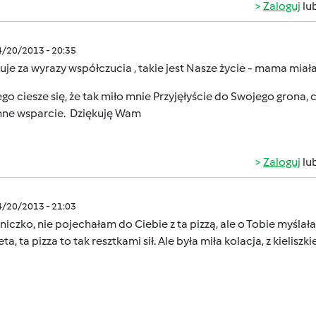
Zaloguj
lu
4/20/2013 - 20:35
uje za wyrazy współczucia , takie jest Nasze życie - mama miał
go ciesze się, że tak miło mnie Przyjęłyście do Swojego grona,
ne wsparcie.
Dziękuję Wam
Zaloguj
lu
4/20/2013 - 21:03
iczko, nie pojechałam do Ciebie z ta pizzą, ale o Tobie myślała
ta, ta pizza to tak resztkami sił. Ale była miła kolacja, z kieli