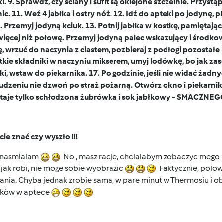
i. 9. Sprawdź, czy ściany i sufit są oklejone szczelnie. Przys
ic. 11. Weź 4 jabłka i ostry nóż. 12. Idź do apteki po jodynę, 
. Przemyj jodyną kciuk. 13. Potnij jabłka w kostkę, pamiętają
więcej niż połowę. Przemyj jodyną palec wskazujący i środkow
, wrzuć do naczynia z ciastem, pozbieraj z podłogi pozostałe
kie składniki w naczyniu mikserem, umyj lodówkę, bo jak zasch
i, wstaw do piekarnika. 17. Po godzinie, jeśli nie widać żadny
udzeniu nie dzwoń po straż pożarną. Otwórz okno i piekarnik
taje tylko schłodzona żubrówka i sok jabłkowy - SMACZNEG
cie znać czy wyszło !!!
e nasmialam
No , masz racje, chcialabym zobaczyc mego m
le jak robi, nie moge sobie wyobrazic
Faktycznie, polow
ania. Chyba jednak zrobie sama, w pare minut w Thermosiu i obej
kòw w aptece