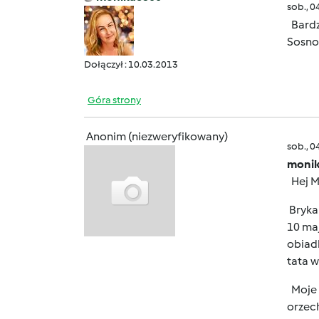
sob., 0
Bardz
Sosnow
Dołączył : 10.03.2013
Góra strony
Anonim (niezweryfikowany)
sob., 0
monik
Hej M
Bryka
10 maj
obiadk
tata w
Moje 
orzec