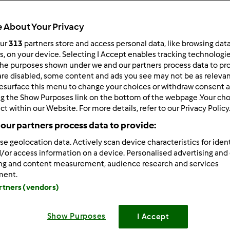
 About Your Privacy
our
313
partners store and access personal data, like browsing dat
rs, on your device. Selecting I Accept enables tracking technologi
he purposes shown under we and our partners process data to prov
4/20/2013 - 19:58
are disabled, some content and ads you see may not be as relevan
esurface this menu to change your choices or withdraw consent a
liłam się, jesteś Moniczko. Brykanie to nie było, ale myślałm 
ng the Show Purposes link on the bottom of the webpage .Your choi
ości. No, cóż, takie zycie. Nie zawsze lekko, łatwo i przyjemnie
ct within our Website. For more details, refer to our Privacy Policy
radzi sam? Mieszkacie razem, albo choc w pobliżu? Ja zawsze 
our partners process data to provide:
d chodziłyśmy szukając działki, aż znalazłysmy bardzo blisko,
 nad chorymi rodzicami, sama tego doświadczyłam i wiem jak w
se geolocation data. Actively scan device characteristics for ident
 to możliwe i wtedy dodatkowe stresy i dramaty.
/or access information on a device. Personalised advertising and
ing and content measurement, audience research and services
 za wyjaśnienie czekolady. Spróbuję jak kupię kiwi.
ment.
artners (vendors)
Zaloguj
lu
Show Purposes
I Accept