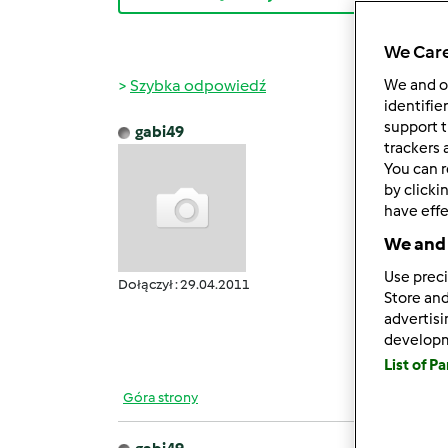
We Care
Szybka odpowiedź
We and 
identifie
support t
gabi49
sob., 0
trackers 
You can r
Nie my
by clicki
zaległ
have effe
sobie 
We and 
i dotą
opieka
Use preci
Dołączył : 29.04.2011
jednak
Store and
advertis
Dzięki
develop
List of P
Góra strony