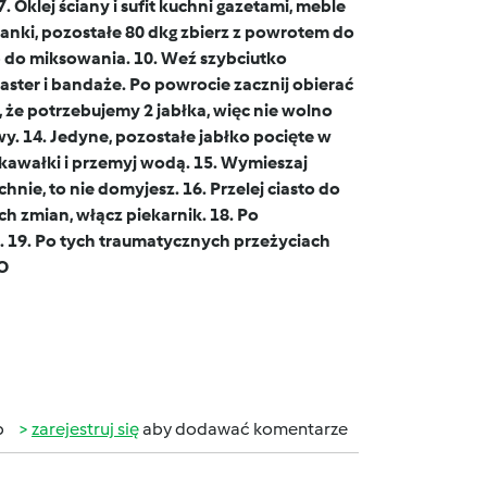
. Oklej ściany i sufit kuchni gazetami, meble
anki, pozostałe 80 dkg zbierz z powrotem do
tąp do miksowania. 10. Weź szybciutko
plaster i bandaże. Po powrocie zacznij obierać
c, że potrzebujemy 2 jabłka, więc nie wolno
y. 14. Jedyne, pozostałe jabłko pocięte w
 kawałki i przemyj wodą. 15. Wymieszaj
nie, to nie domyjesz. 16. Przelej ciasto do
ch zmian, włącz piekarnik. 18. Po
. 19. Po tych traumatycznych przeżyciach
O
b
zarejestruj się
aby dodawać komentarze