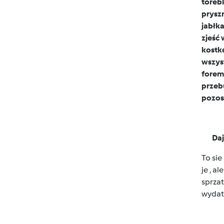
torebk
pryszn
jabłka
zjeść 
kostkę
wszyst
foremk
przeb
pozos
Daj
To si
je , a
sprzat
wydat