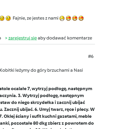
Fajnie, ze jestes z nami
b
zarejestruj się
aby dodawać komentarze
#6
i leżymy do góry brzuchami a Nasi
 stole ocalałe 7, wytrzyj podłogę, następnym
g naczynia. 3. Wytrzyj podłogę, następnym
taw do niego skrzydełka i zacznij ubijać
Zacznij ubijać. 6. Umyj twarz, ręce i plecy. W
. Oklej ściany i sufit kuchni gazetami, meble
anki, pozostałe 80 dkg zbierz z powrotem do