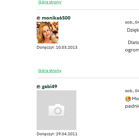
Góra strony
monika6500
sob., 0
Dzięk
Dlate
Dołączył : 10.03.2013
ogrom
Góra strony
gabi49
sob., 0
Mon
padnie
Dołączył : 29.04.2011