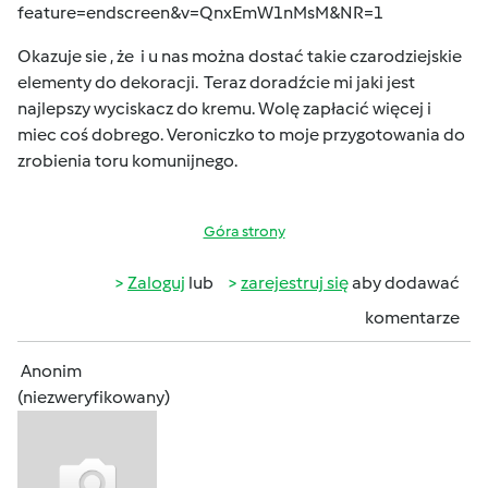
feature=endscreen&v=QnxEmW1nMsM&NR=1
Okazuje sie , że i u nas można dostać takie czarodziejskie
elementy do dekoracji. Teraz doradźcie mi jaki jest
najlepszy wyciskacz do kremu. Wolę zapłacić więcej i
miec coś dobrego. Veroniczko to moje przygotowania do
zrobienia toru komunijnego.
Góra strony
Zaloguj
lub
zarejestruj się
aby dodawać
komentarze
Anonim
(niezweryfikowany)