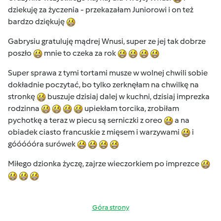
dziekuję za życzenia - przekazałam Juniorowi i on też
bardzo dziękuję
Gabrysiu gratuluję mądrej Wnusi, super ze jej tak dobrze
poszło
mnie to czeka za rok
Super sprawa z tymi tortami musze w wolnej chwili sobie
dokładnie poczytać, bo tylko zerknęłam na chwilkę na
stronkę
buszuje dzisiaj dalej w kuchni, dzisiaj imprezka
rodzinna
upiekłam torcika, zrobiłam
pychotkę a teraz w piecu są serniczki z oreo
a na
obiadek ciasto francuskie z mięsem i warzywami
i
góóóóóra surówek
Miłego dzionka życzę, zajrze wieczorkiem po imprezce
Góra strony