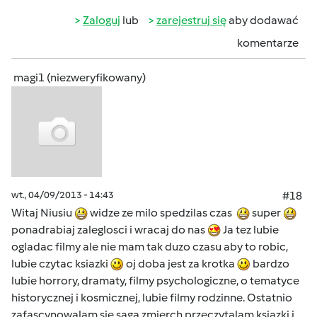
Zaloguj
lub
zarejestruj się
aby dodawać
komentarze
magi1 (niezweryfikowany)
wt., 04/09/2013 - 14:43
#18
Witaj Niusiu
widze ze milo spedzilas czas
super
ponadrabiaj zaleglosci i wracaj do nas
Ja tez lubie
ogladac filmy ale nie mam tak duzo czasu aby to robic,
lubie czytac ksiazki
oj doba jest za krotka
bardzo
lubie horrory, dramaty, filmy psychologiczne, o tematyce
historycznej i kosmicznej, lubie filmy rodzinne. Ostatnio
zafascynowalam sie saga zmierch przeczytalam ksiazki i