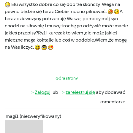
Elu wszystko dobre co się dobrze skończy Wega na
pewno będzie się teraz Ciebie mocno pilnować.
A
teraz dziewczyny potrzebuję Waszej pomocy;mój syn
chodzi na siłownię i muszę trochę go odżywić może macie
jakieś przepisy?Ryż i kurczak to wiem ,ale może jakieś
mleczne mega koktajle lub coś w podobie.Wiem ,że mogę
na Was liczyć.
Góra strony
Zaloguj
lub
zarejestruj się
aby dodawać
komentarze
magi1 (niezweryfikowany)