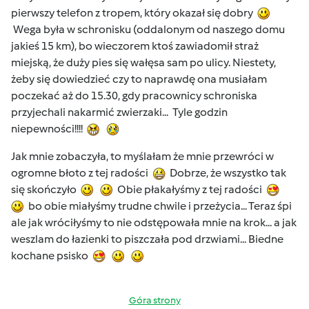
pierwszy telefon z tropem, który okazał się dobry
Wega była w schronisku (oddalonym od naszego domu
jakieś 15 km), bo wieczorem ktoś zawiadomił straż
miejską, że duży pies się wałęsa sam po ulicy. Niestety,
żeby się dowiedzieć czy to naprawdę ona musiałam
poczekać aż do 15.30, gdy pracownicy schroniska
przyjechali nakarmić zwierzaki... Tyle godzin
niepewności!!!!
Jak mnie zobaczyła, to myślałam że mnie przewróci w
ogromne błoto z tej radości
Dobrze, że wszystko tak
się skończyło
Obie płakałyśmy z tej radości
bo obie miałyśmy trudne chwile i przeżycia... Teraz śpi
ale jak wróciłyśmy to nie odstępowała mnie na krok... a jak
weszlam do łazienki to piszczała pod drzwiami... Biedne
kochane psisko
Góra strony