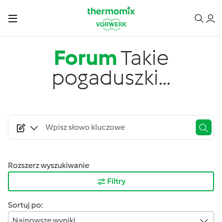
Przejdź do treści
Forum
Takie
pogaduszki...
Rozszerz wyszukiwanie
Filtry
Sortuj po:
Najnowsze wyniki