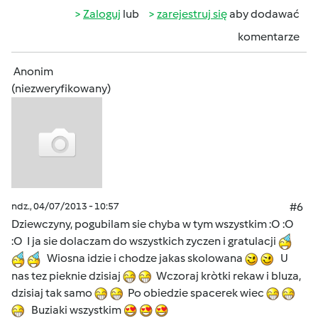
Zaloguj
lub
zarejestruj się
aby dodawać
komentarze
Anonim
(niezweryfikowany)
ndz., 04/07/2013 - 10:57
#6
Dziewczyny, pogubilam sie chyba w tym wszystkim :O :O
:O I ja sie dolaczam do wszystkich zyczen i gratulacji
Wiosna idzie i chodze jakas skolowana
U
nas tez pieknie dzisiaj
Wczoraj kròtki rekaw i bluza,
dzisiaj tak samo
Po obiedzie spacerek wiec
Buziaki wszystkim