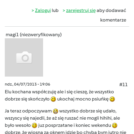
Zaloguj
lub
zarejestruj się
aby dodawać
komentarze
magi1 (niezweryfikowany)
ndz., 04/07/2013 - 19:06
#11
Elu kochana współczuję ale i się cieszę, że wszystko
dobrze się skończyło
ukochaj mocno psiuńkę
Ja teraz odpoczywam
wszystko dobrze się udało,
wszyscy się najedli, że aż się ruszać nie mogli hihihi, ale
było wesoło
juz posprzatane i koniec wekendu
dobrze, że wiosna za oknem idzie bo chyba bym jutro nie