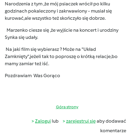
Narodzenia z tym ,że mój psiaczek wrócił po kilku
godzinach pokaleczony i zakrwawiony - musiał się
kurować,ale wszystko też skończyło się dobrze.
Marzenko ciesze się ,że wyjście na koncert i urodziny
Synka się udały.
Na jaki film się wybierasz ? Może na "Układ
Zamknięty",jeżeli tak to poproszę o krótką relacje,bo
mamy zamiar też iść.
Pozdrawiam Was Gorąco
Góra strony
Zaloguj
lub
zarejestruj się
aby dodawać
komentarze