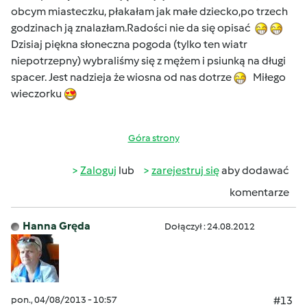
obcym miasteczku, płakałam jak małe dziecko,po trzech
godzinach ją znalazłam.Radości nie da się opisać
Dzisiaj piękna słoneczna pogoda (tylko ten wiatr
niepotrzepny) wybraliśmy się z mężem i psiunką na długi
spacer. Jest nadzieja że wiosna od nas dotrze
Miłego
wieczorku
Góra strony
Zaloguj
lub
zarejestruj się
aby dodawać
komentarze
Hanna Gręda
Dołączył : 24.08.2012
pon., 04/08/2013 - 10:57
#13