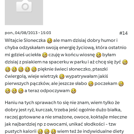
pon., 04/08/2013 - 15:03
#14
Witajcie Sloneczka
ale mam dzisiaj dobry humor i
chyba odzyskałam swoją energię życiową, która ostatnio
mi gdzieś uciekła
czuję w końcu wiosnę
byłam
dzisiaj z psiakiem na spacerku w parku i aż chcę się żyć
pięknie świeci słoneczko, ptaszki
ćwiergolą, wieje wietrzyk
wypatrywałam jakiś
pierwszych pączków, ale jeszcze słabo
poczekam
a teraz odpoczywam
Haniu na tych sprawach to się nie znam, wiem tylko że
dobry jest ryż, kurczak, trzeba jeść ogolnie dużo białka,
raczej gotowane a nie smażone, owoce, koktajle mleczne
jak najbardziej np z owocami, unikać słodkości - tzw
pustych kalorii
wiem też że indywidualne diety