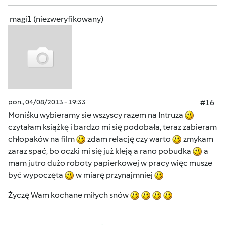
magi1 (niezweryfikowany)
pon., 04/08/2013 - 19:33
#16
Moniśku wybieramy sie wszyscy razem na Intruza
czytałam książkę i bardzo mi się podobała, teraz zabieram
chłopaków na film
zdam relację czy warto
zmykam
zaraz spać, bo oczki mi się już kleją a rano pobudka
a
mam jutro dużo roboty papierkowej w pracy więc musze
być wypoczęta
w miarę przynajmniej
Życzę Wam kochane miłych snów