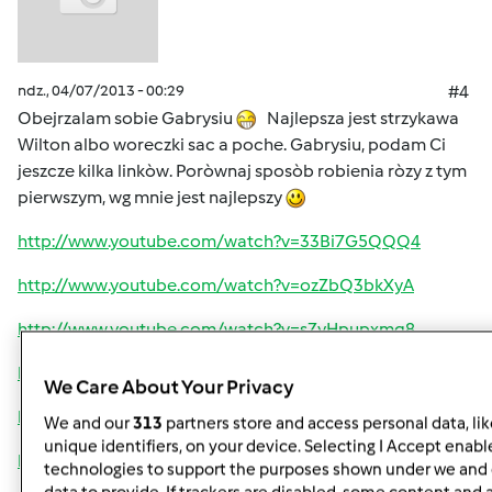
ndz., 04/07/2013 - 00:29
#4
Obejrzalam sobie Gabrysiu
Najlepsza jest strzykawa
Wilton albo woreczki sac a poche. Gabrysiu, podam Ci
jeszcze kilka linkòw. Poròwnaj sposòb robienia ròzy z tym
pierwszym, wg mnie jest najlepszy
http://www.youtube.com/watch?v=33Bi7G5QQQ4
http://www.youtube.com/watch?v=ozZbQ3bkXyA
http://www.youtube.com/watch?v=sZyHpupxmq8
http://www.youtube.com/watch?v=HD6tnFXgmbA
We Care About Your Privacy
http://www.youtube.com/watch?v=VyAyVXhaaIw
We and our
313
partners store and access personal data, li
unique identifiers, on your device. Selecting I Accept enabl
http://www.youtube.com/watch?v=gaKs5YOazJU
technologies to support the purposes shown under we and 