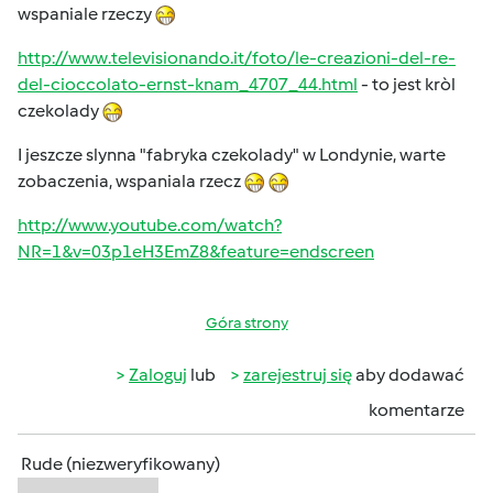
wspaniale rzeczy
http://www.televisionando.it/foto/le-creazioni-del-re-
del-cioccolato-ernst-knam_4707_44.html
- to jest kròl
czekolady
I jeszcze slynna "fabryka czekolady" w Londynie, warte
zobaczenia, wspaniala rzecz
http://www.youtube.com/watch?
NR=1&v=03p1eH3EmZ8&feature=endscreen
Góra strony
Zaloguj
lub
zarejestruj się
aby dodawać
komentarze
Rude (niezweryfikowany)