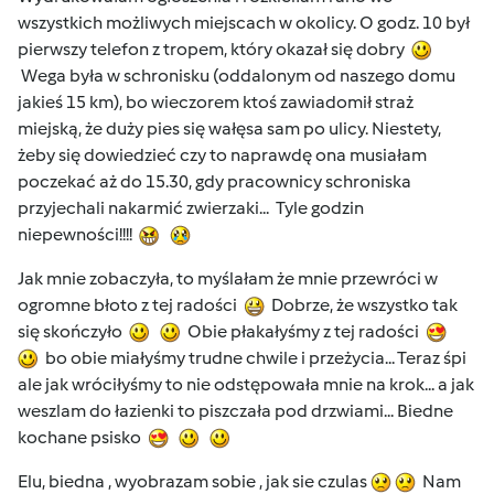
wszystkich możliwych miejscach w okolicy. O godz. 10 był
pierwszy telefon z tropem, który okazał się dobry
Wega była w schronisku (oddalonym od naszego domu
jakieś 15 km), bo wieczorem ktoś zawiadomił straż
miejską, że duży pies się wałęsa sam po ulicy. Niestety,
żeby się dowiedzieć czy to naprawdę ona musiałam
poczekać aż do 15.30, gdy pracownicy schroniska
przyjechali nakarmić zwierzaki... Tyle godzin
niepewności!!!!
Jak mnie zobaczyła, to myślałam że mnie przewróci w
ogromne błoto z tej radości
Dobrze, że wszystko tak
się skończyło
Obie płakałyśmy z tej radości
bo obie miałyśmy trudne chwile i przeżycia... Teraz śpi
ale jak wróciłyśmy to nie odstępowała mnie na krok... a jak
weszlam do łazienki to piszczała pod drzwiami... Biedne
kochane psisko
Elu, biedna , wyobrazam sobie , jak sie czulas
Nam