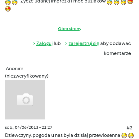
Zycze udanej imprezki i moc buziakòw
Góra strony
Zaloguj
lub
zarejestruj się
aby dodawać
komentarze
Anonim
(niezweryfikowany)
sob., 04/06/2013 - 21:27
#2
Dziewczyny, pogoda u nas byla dzisiaj przewiosenna