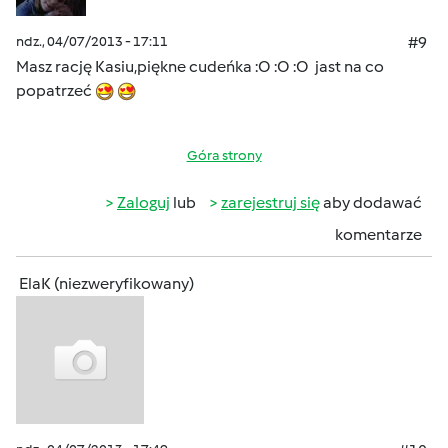
ndz., 04/07/2013 - 17:11
#9
Masz rację Kasiu,piękne cudeńka :O :O :O jast na co
popatrzeć
Góra strony
Zaloguj
lub
zarejestruj się
aby dodawać
komentarze
ElaK (niezweryfikowany)