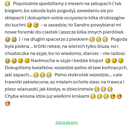
Popoludnie spedzilismy z mezem na zakupach ( tak
biegiem, bo szkoda bylo pogody), szwedaniu sie po
sklepach ( dokupilam sobie oczywiscie kilka drobiazgòw
do kuchni
- w zasadzie, to Sandro powybieral mi
nowe foremki do ciastek i jeszcze kilka innych pierdòlek
) i na dlugim spacerze z pieskiem
Pogoda
byla piekna ... kròtki rekaw, na wierzch tylko bluza, no i
chusteczka na szyje, bo to wiadomo, starosc - nie radosc
Nadmucha w szyje i bedzie klopot
Dokupilismy kwiatkòw, wszedzie pelno drzew kwitnacych,
jaki zapach....
Pelno stokrotek wszedzie.... cale
trawniki zakwiecone, az mialam ochote siasc na trawce i
plesc wianuszki, jak kiedys, w dziecinstwie
Chyba wiosna idzie juz wielkimi krokami
Góra strony