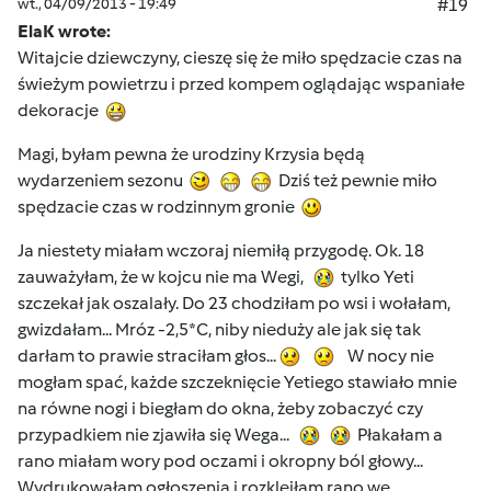
wt., 04/09/2013 - 19:49
#19
ElaK wrote:
Witajcie dziewczyny, cieszę się że miło spędzacie czas na
świeżym powietrzu i przed kompem oglądając wspaniałe
dekoracje
Magi, byłam pewna że urodziny Krzysia będą
wydarzeniem sezonu
Dziś też pewnie miło
spędzacie czas w rodzinnym gronie
Ja niestety miałam wczoraj niemiłą przygodę. Ok. 18
zauważyłam, że w kojcu nie ma Wegi,
tylko Yeti
szczekał jak oszalały. Do 23 chodziłam po wsi i wołałam,
gwizdałam... Mróz -2,5*C, niby nieduży ale jak się tak
darłam to prawie straciłam głos...
W nocy nie
mogłam spać, każde szczeknięcie Yetiego stawiało mnie
na równe nogi i biegłam do okna, żeby zobaczyć czy
przypadkiem nie zjawiła się Wega...
Płakałam a
rano miałam wory pod oczami i okropny ból głowy...
Wydrukowałam ogłoszenia i rozkleiłam rano we