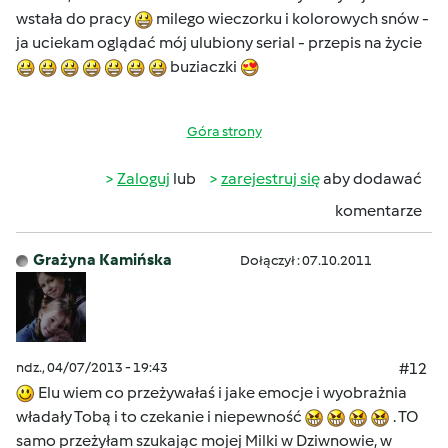
wstała do pracy
milego wieczorku i kolorowych snów -
ja uciekam oglądać mój ulubiony serial - przepis na życie
buziaczki
Góra strony
Zaloguj
lub
zarejestruj się
aby dodawać
komentarze
Grażyna Kamińska
Dołączył : 07.10.2011
ndz., 04/07/2013 - 19:43
#12
Elu wiem co przeżywałaś i jake emocje i wyobrażnia
władały Tobą i to czekanie i niepewność
. TO
samo przeżyłam szukając mojej Milki w Dziwnowie, w