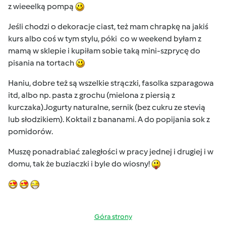
z wieeelką pompą
Jeśli chodzi o dekoracje ciast, też mam chrapkę na jakiś
kurs albo coś w tym stylu, póki co w weekend byłam z
mamą w sklepie i kupiłam sobie taką mini-szprycę do
pisania na tortach
Haniu, dobre też są wszelkie strączki, fasolka szparagowa
itd, albo np. pasta z grochu (mielona z piersią z
kurczaka).Jogurty naturalne, sernik (bez cukru ze stevią
lub słodzikiem). Koktail z bananami. A do popijania sok z
pomidorów.
Muszę ponadrabiać zaległości w pracy jednej i drugiej i w
domu, tak że buziaczki i byle do wiosny!
Góra strony