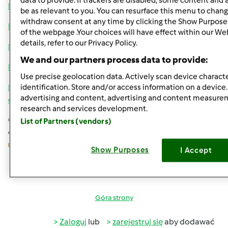
data to provide. If trackers are disabled, some content and
http://www.youtube.com/watch?v=yqz7iFeQj9g
be as relevant to you. You can resurface this menu to chang
withdraw consent at any time by clicking the Show Purpose
http://www.youtube.com/watch?v=Yml4V0qvMOA
of the webpage .Your choices will have effect within our We
details, refer to our Privacy Policy.
http://www.youtube.com/watch?v=UCrY0hLeWyU
We and our partners process data to provide:
http://www.youtube.com/watch?v=Xs24XRTqdwM
Use precise geolocation data. Actively scan device character
http://www.cookaround.com/dolci/torte-
identification. Store and/or access information on a device
advertising and content, advertising and content measure
decorate/comunione/comunione
research and services development.
Chwilowo tyle. Gabrysiu. Jest wszystkiego po trochu. Pytaj,
List of Partners (vendors)
co Ci potrzeba, narzedzia, wszystko, pomoge Ci jak umiem
Show Purposes
I Accept
Góra strony
Zaloguj
lub
zarejestruj się
aby dodawać