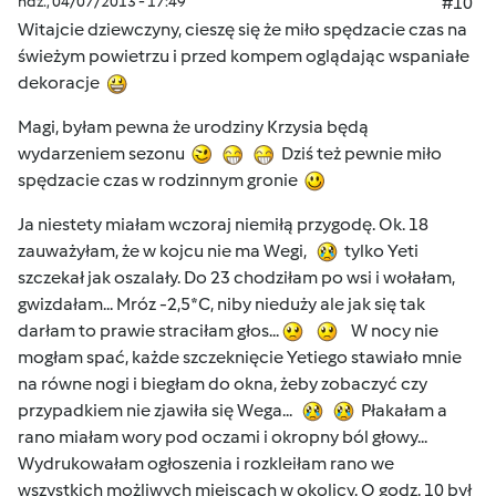
ndz., 04/07/2013 - 17:49
#10
Witajcie dziewczyny, cieszę się że miło spędzacie czas na
świeżym powietrzu i przed kompem oglądając wspaniałe
dekoracje
Magi, byłam pewna że urodziny Krzysia będą
wydarzeniem sezonu
Dziś też pewnie miło
spędzacie czas w rodzinnym gronie
Ja niestety miałam wczoraj niemiłą przygodę. Ok. 18
zauważyłam, że w kojcu nie ma Wegi,
tylko Yeti
szczekał jak oszalały. Do 23 chodziłam po wsi i wołałam,
gwizdałam... Mróz -2,5*C, niby nieduży ale jak się tak
darłam to prawie straciłam głos...
W nocy nie
mogłam spać, każde szczeknięcie Yetiego stawiało mnie
na równe nogi i biegłam do okna, żeby zobaczyć czy
przypadkiem nie zjawiła się Wega...
Płakałam a
rano miałam wory pod oczami i okropny ból głowy...
Wydrukowałam ogłoszenia i rozkleiłam rano we
wszystkich możliwych miejscach w okolicy. O godz. 10 był