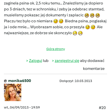
zaginela psina ok. 2,5 roku temu... Znalezlismy ja dopiero
po 3 dniach, tez w schronisku, i zeby ja odebrac stamtad,
musielismy pokazac jej dokumenty i zaplacic
Placzu tez bylo co niemiara
Biedna psina, poglaskaj
ja i ode mnie.... Wyobrazam sobie, co przezyla
Ale
najwazniejsze, ze dobrze sie skonczylo
Góra strony
Zaloguj
lub
zarejestruj się
aby dodawać
komentarze
monika6500
Dołączył : 10.03.2013
wt., 04/09/2013 - 19:59
#20