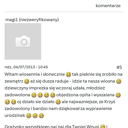
komentarze
magi1 (niezweryfikowany)
ndz., 04/07/2013 - 10:45
#5
Witam wiosennie i słonecznie
tak pieknie się zrobiło na
zewnątrz
aż się dusza raduje - idzie ta nasza wiosna
dziewczyny imprezka się wczoraj udała, młodzież
zadowolona
objedzona opita i wyszalana
oj działo sie działo
ale najwazniejsze, ze Krzyś
zadowolony i bardzo nam dziękował za wyprawienie
urodzinek
Grażynko wszystkiego naj naj dla Twojej Wnusi
i