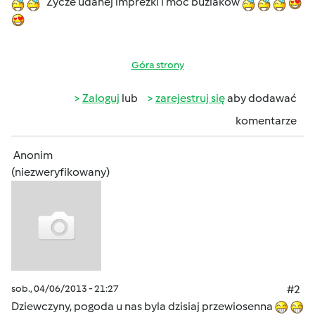
Zycze udanej imprezki i moc buziakòw
Góra strony
Zaloguj
lub
zarejestruj się
aby dodawać
komentarze
Anonim
(niezweryfikowany)
sob., 04/06/2013 - 21:27
#2
Dziewczyny, pogoda u nas byla dzisiaj przewiosenna