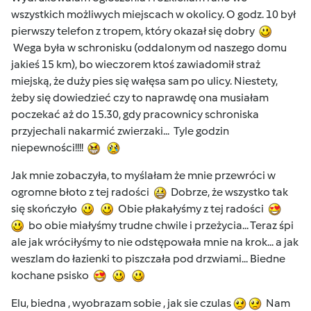
wszystkich możliwych miejscach w okolicy. O godz. 10 był
pierwszy telefon z tropem, który okazał się dobry
Wega była w schronisku (oddalonym od naszego domu
jakieś 15 km), bo wieczorem ktoś zawiadomił straż
miejską, że duży pies się wałęsa sam po ulicy. Niestety,
żeby się dowiedzieć czy to naprawdę ona musiałam
poczekać aż do 15.30, gdy pracownicy schroniska
przyjechali nakarmić zwierzaki... Tyle godzin
niepewności!!!!
Jak mnie zobaczyła, to myślałam że mnie przewróci w
ogromne błoto z tej radości
Dobrze, że wszystko tak
się skończyło
Obie płakałyśmy z tej radości
bo obie miałyśmy trudne chwile i przeżycia... Teraz śpi
ale jak wróciłyśmy to nie odstępowała mnie na krok... a jak
weszlam do łazienki to piszczała pod drzwiami... Biedne
kochane psisko
Elu, biedna , wyobrazam sobie , jak sie czulas
Nam