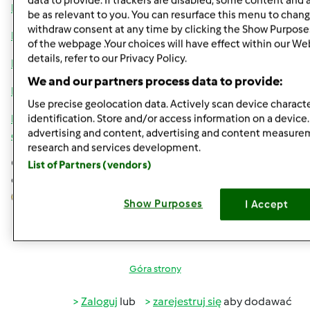
data to provide. If trackers are disabled, some content and
http://www.youtube.com/watch?v=yqz7iFeQj9g
be as relevant to you. You can resurface this menu to chang
withdraw consent at any time by clicking the Show Purpose
http://www.youtube.com/watch?v=Yml4V0qvMOA
of the webpage .Your choices will have effect within our We
details, refer to our Privacy Policy.
http://www.youtube.com/watch?v=UCrY0hLeWyU
We and our partners process data to provide:
http://www.youtube.com/watch?v=Xs24XRTqdwM
Use precise geolocation data. Actively scan device character
http://www.cookaround.com/dolci/torte-
identification. Store and/or access information on a device
advertising and content, advertising and content measure
decorate/comunione/comunione
research and services development.
Chwilowo tyle. Gabrysiu. Jest wszystkiego po trochu. Pytaj,
List of Partners (vendors)
co Ci potrzeba, narzedzia, wszystko, pomoge Ci jak umiem
Show Purposes
I Accept
Góra strony
Zaloguj
lub
zarejestruj się
aby dodawać