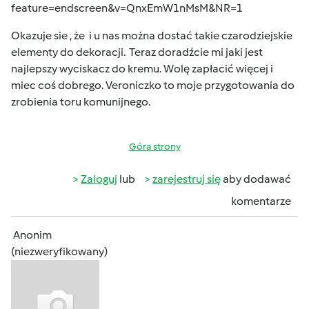
feature=endscreen&v=QnxEmW1nMsM&NR=1
Okazuje sie , że i u nas można dostać takie czarodziejskie
elementy do dekoracji. Teraz doradźcie mi jaki jest
najlepszy wyciskacz do kremu. Wolę zapłacić więcej i
miec coś dobrego. Veroniczko to moje przygotowania do
zrobienia toru komunijnego.
Góra strony
Zaloguj
lub
zarejestruj się
aby dodawać
komentarze
Anonim
(niezweryfikowany)