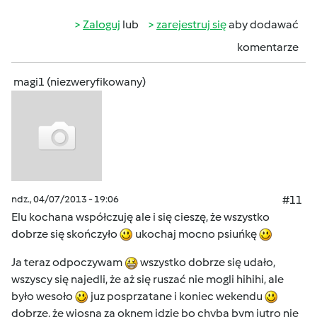
Zaloguj
lub
zarejestruj się
aby dodawać
komentarze
magi1 (niezweryfikowany)
ndz., 04/07/2013 - 19:06
#11
Elu kochana współczuję ale i się cieszę, że wszystko
dobrze się skończyło
ukochaj mocno psiuńkę
Ja teraz odpoczywam
wszystko dobrze się udało,
wszyscy się najedli, że aż się ruszać nie mogli hihihi, ale
było wesoło
juz posprzatane i koniec wekendu
dobrze, że wiosna za oknem idzie bo chyba bym jutro nie