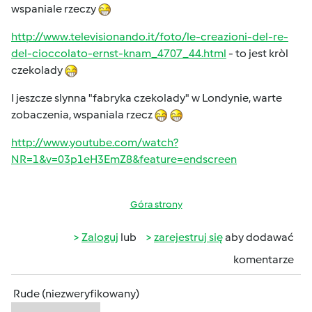
wspaniale rzeczy
http://www.televisionando.it/foto/le-creazioni-del-re-
del-cioccolato-ernst-knam_4707_44.html
- to jest kròl
czekolady
I jeszcze slynna "fabryka czekolady" w Londynie, warte
zobaczenia, wspaniala rzecz
http://www.youtube.com/watch?
NR=1&v=03p1eH3EmZ8&feature=endscreen
Góra strony
Zaloguj
lub
zarejestruj się
aby dodawać
komentarze
Rude (niezweryfikowany)