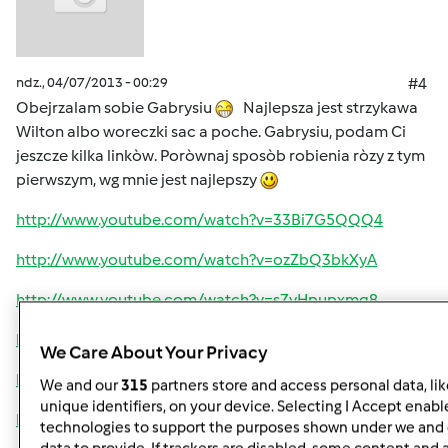
ndz., 04/07/2013 - 00:29
#4
Obejrzalam sobie Gabrysiu
Najlepsza jest strzykawa
Wilton albo woreczki sac a poche. Gabrysiu, podam Ci
jeszcze kilka linkòw. Poròwnaj sposòb robienia ròzy z tym
pierwszym, wg mnie jest najlepszy
http://www.youtube.com/watch?v=33Bi7G5QQQ4
http://www.youtube.com/watch?v=ozZbQ3bkXyA
http://www.youtube.com/watch?v=sZyHpupxmq8
http://www.youtube.com/watch?v=HD6tnFXgmbA
We Care About Your Privacy
http://www.youtube.com/watch?v=VyAyVXhaaIw
We and our
315
partners store and access personal data, li
unique identifiers, on your device. Selecting I Accept enabl
http://www.youtube.com/watch?v=gaKs5YOazJU
technologies to support the purposes shown under we and 