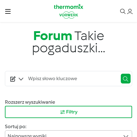
Przejdź do treści
Forum
Takie
pogaduszki...
Rozszerz wyszukiwanie
Filtry
Sortuj po:
Najnowsze wyniki