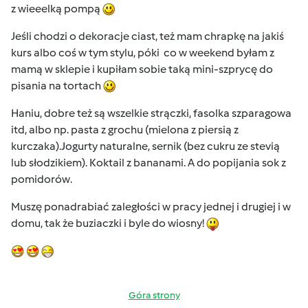
z wieeelką pompą
Jeśli chodzi o dekoracje ciast, też mam chrapkę na jakiś
kurs albo coś w tym stylu, póki co w weekend byłam z
mamą w sklepie i kupiłam sobie taką mini-szprycę do
pisania na tortach
Haniu, dobre też są wszelkie strączki, fasolka szparagowa
itd, albo np. pasta z grochu (mielona z piersią z
kurczaka).Jogurty naturalne, sernik (bez cukru ze stevią
lub słodzikiem). Koktail z bananami. A do popijania sok z
pomidorów.
Muszę ponadrabiać zaległości w pracy jednej i drugiej i w
domu, tak że buziaczki i byle do wiosny!
Góra strony