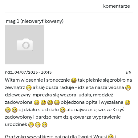
komentarze
magi1 (niezweryfikowany)
ndz., 04/07/2013 - 10:45
#5
Witam wiosennie i słonecznie
tak pieknie się zrobiło na
zewnątrz
aż się dusza raduje - idzie ta nasza wiosna
dziewczyny imprezka się wczoraj udała, młodzież
zadowolona
objedzona opita i wyszalana
oj działo sie działo
ale najwazniejsze, ze Krzyś
zadowolony i bardzo nam dziękował za wyprawienie
urodzinek
Grażynko wszystkiego naj naj dla Twojej Wnusi
i