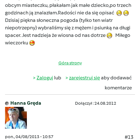
obcym miasteczku, płakałam jak małe dziecko,po trzech
godzinach ją znalazłam.Radości nie da się opisać
Dzisiaj piękna słoneczna pogoda (tylko ten wiatr
niepotrzepny) wybraliśmy się z mężem i psiunką na długi
spacer. Jest nadzieja że wiosna od nas dotrze
Miłego
wieczorku
Góra strony
Zaloguj
lub
zarejestruj się
aby dodawać
komentarze
Hanna Gręda
Dołączył : 24.08.2012
pon., 04/08/2013 - 10:57
#13