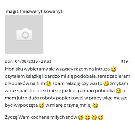
magi1 (niezweryfikowany)
pon., 04/08/2013 - 19:33
#16
Moniśku wybieramy sie wszyscy razem na Intruza
czytałam książkę i bardzo mi się podobała, teraz zabieram
chłopaków na film
zdam relację czy warto
zmykam
zaraz spać, bo oczki mi się już kleją a rano pobudka
a
mam jutro dużo roboty papierkowej w pracy więc musze
być wypoczęta
w miarę przynajmniej
Życzę Wam kochane miłych snów