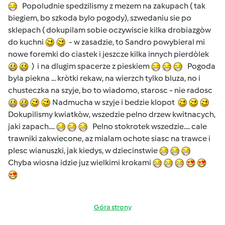
Popoludnie spedzilismy z mezem na zakupach ( tak
biegiem, bo szkoda bylo pogody), szwedaniu sie po
sklepach ( dokupilam sobie oczywiscie kilka drobiazgòw
do kuchni
- w zasadzie, to Sandro powybieral mi
nowe foremki do ciastek i jeszcze kilka innych pierdòlek
) i na dlugim spacerze z pieskiem
Pogoda
byla piekna ... kròtki rekaw, na wierzch tylko bluza, no i
chusteczka na szyje, bo to wiadomo, starosc - nie radosc
Nadmucha w szyje i bedzie klopot
Dokupilismy kwiatkòw, wszedzie pelno drzew kwitnacych,
jaki zapach....
Pelno stokrotek wszedzie.... cale
trawniki zakwiecone, az mialam ochote siasc na trawce i
plesc wianuszki, jak kiedys, w dziecinstwie
Chyba wiosna idzie juz wielkimi krokami
Góra strony