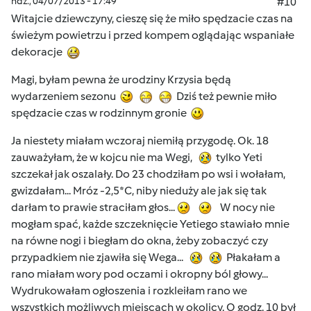
ndz., 04/07/2013 - 17:49
#10
Witajcie dziewczyny, cieszę się że miło spędzacie czas na
świeżym powietrzu i przed kompem oglądając wspaniałe
dekoracje
Magi, byłam pewna że urodziny Krzysia będą
wydarzeniem sezonu
Dziś też pewnie miło
spędzacie czas w rodzinnym gronie
Ja niestety miałam wczoraj niemiłą przygodę. Ok. 18
zauważyłam, że w kojcu nie ma Wegi,
tylko Yeti
szczekał jak oszalały. Do 23 chodziłam po wsi i wołałam,
gwizdałam... Mróz -2,5*C, niby nieduży ale jak się tak
darłam to prawie straciłam głos...
W nocy nie
mogłam spać, każde szczeknięcie Yetiego stawiało mnie
na równe nogi i biegłam do okna, żeby zobaczyć czy
przypadkiem nie zjawiła się Wega...
Płakałam a
rano miałam wory pod oczami i okropny ból głowy...
Wydrukowałam ogłoszenia i rozkleiłam rano we
wszystkich możliwych miejscach w okolicy. O godz. 10 był