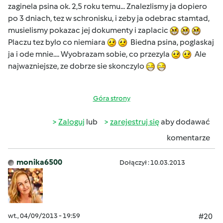
zaginela psina ok. 2,5 roku temu... Znalezlismy ja dopiero
po 3 dniach, tez w schronisku, i zeby ja odebrac stamtad,
musielismy pokazac jej dokumenty i zaplacic
Placzu tez bylo co niemiara
Biedna psina, poglaskaj
ja i ode mnie.... Wyobrazam sobie, co przezyla
Ale
najwazniejsze, ze dobrze sie skonczylo
Góra strony
Zaloguj
lub
zarejestruj się
aby dodawać
komentarze
monika6500
Dołączył : 10.03.2013
wt., 04/09/2013 - 19:59
#20