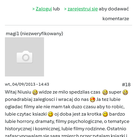
Zaloguj
lub
zarejestruj się
aby dodawać
komentarze
magi1 (niezweryfikowany)
wt., 04/09/2013 - 14:43
#18
Witaj Niusiu
widze ze milo spedzilas czas
super
ponadrabiaj zaleglosci i wracaj do nas
Ja tez lubie
ogladac filmy ale nie mam tak duzo czasu aby to robic,
lubie czytac ksiazki
oj doba jest za krotka
bardzo
lubie horrory, dramaty, filmy psychologiczne, o tematyce
historycznej i kosmicznej, lubie filmy rodzinne. Ostatnio
zafascynowalam sie saga zmierch przeczytalam ksiazki i