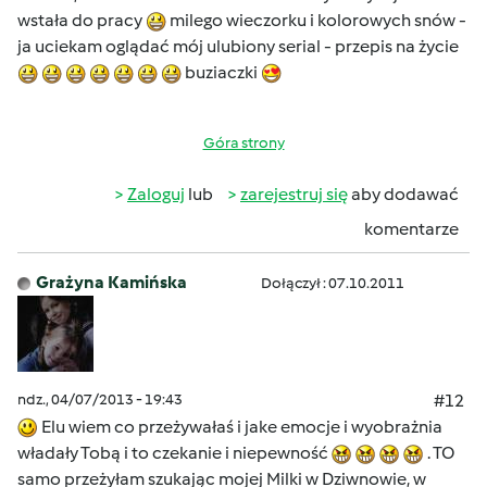
wstała do pracy
milego wieczorku i kolorowych snów -
ja uciekam oglądać mój ulubiony serial - przepis na życie
buziaczki
Góra strony
Zaloguj
lub
zarejestruj się
aby dodawać
komentarze
Grażyna Kamińska
Dołączył : 07.10.2011
ndz., 04/07/2013 - 19:43
#12
Elu wiem co przeżywałaś i jake emocje i wyobrażnia
władały Tobą i to czekanie i niepewność
. TO
samo przeżyłam szukając mojej Milki w Dziwnowie, w