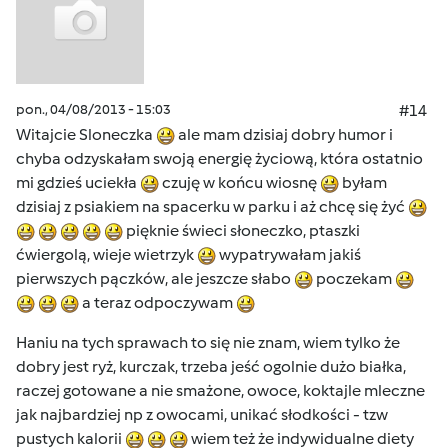
pon., 04/08/2013 - 15:03
#14
Witajcie Sloneczka
ale mam dzisiaj dobry humor i
chyba odzyskałam swoją energię życiową, która ostatnio
mi gdzieś uciekła
czuję w końcu wiosnę
byłam
dzisiaj z psiakiem na spacerku w parku i aż chcę się żyć
pięknie świeci słoneczko, ptaszki
ćwiergolą, wieje wietrzyk
wypatrywałam jakiś
pierwszych pączków, ale jeszcze słabo
poczekam
a teraz odpoczywam
Haniu na tych sprawach to się nie znam, wiem tylko że
dobry jest ryż, kurczak, trzeba jeść ogolnie dużo białka,
raczej gotowane a nie smażone, owoce, koktajle mleczne
jak najbardziej np z owocami, unikać słodkości - tzw
pustych kalorii
wiem też że indywidualne diety