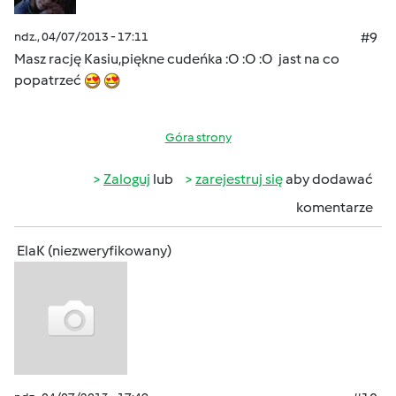
ndz., 04/07/2013 - 17:11
#9
Masz rację Kasiu,piękne cudeńka :O :O :O jast na co
popatrzeć
Góra strony
Zaloguj
lub
zarejestruj się
aby dodawać
komentarze
ElaK (niezweryfikowany)