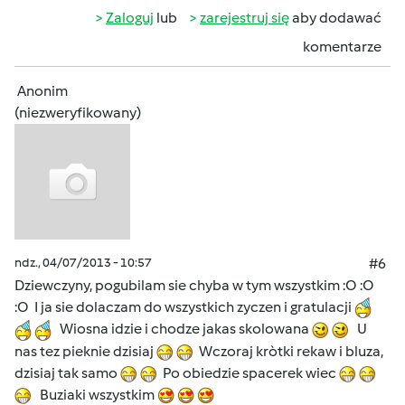
Zaloguj
lub
zarejestruj się
aby dodawać
komentarze
Anonim
(niezweryfikowany)
ndz., 04/07/2013 - 10:57
#6
Dziewczyny, pogubilam sie chyba w tym wszystkim :O :O
:O I ja sie dolaczam do wszystkich zyczen i gratulacji
Wiosna idzie i chodze jakas skolowana
U
nas tez pieknie dzisiaj
Wczoraj kròtki rekaw i bluza,
dzisiaj tak samo
Po obiedzie spacerek wiec
Buziaki wszystkim