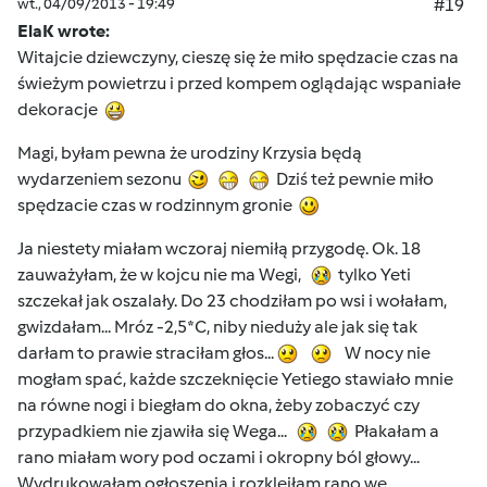
wt., 04/09/2013 - 19:49
#19
ElaK wrote:
Witajcie dziewczyny, cieszę się że miło spędzacie czas na
świeżym powietrzu i przed kompem oglądając wspaniałe
dekoracje
Magi, byłam pewna że urodziny Krzysia będą
wydarzeniem sezonu
Dziś też pewnie miło
spędzacie czas w rodzinnym gronie
Ja niestety miałam wczoraj niemiłą przygodę. Ok. 18
zauważyłam, że w kojcu nie ma Wegi,
tylko Yeti
szczekał jak oszalały. Do 23 chodziłam po wsi i wołałam,
gwizdałam... Mróz -2,5*C, niby nieduży ale jak się tak
darłam to prawie straciłam głos...
W nocy nie
mogłam spać, każde szczeknięcie Yetiego stawiało mnie
na równe nogi i biegłam do okna, żeby zobaczyć czy
przypadkiem nie zjawiła się Wega...
Płakałam a
rano miałam wory pod oczami i okropny ból głowy...
Wydrukowałam ogłoszenia i rozkleiłam rano we