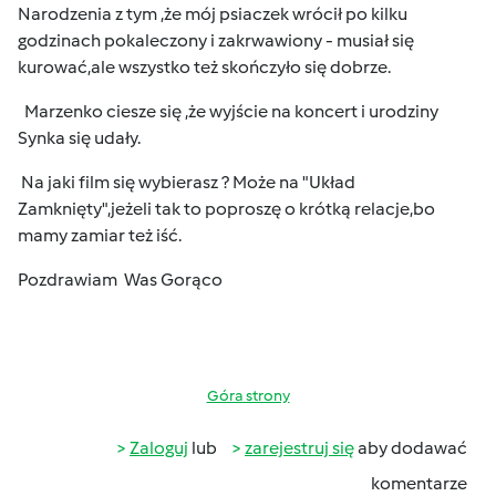
Narodzenia z tym ,że mój psiaczek wrócił po kilku
godzinach pokaleczony i zakrwawiony - musiał się
kurować,ale wszystko też skończyło się dobrze.
Marzenko ciesze się ,że wyjście na koncert i urodziny
Synka się udały.
Na jaki film się wybierasz ? Może na "Układ
Zamknięty",jeżeli tak to poproszę o krótką relacje,bo
mamy zamiar też iść.
Pozdrawiam Was Gorąco
Góra strony
Zaloguj
lub
zarejestruj się
aby dodawać
komentarze