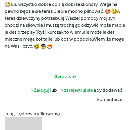
Elu wszystko dobre co się dobrze skończy Wega na
pewno będzie się teraz Ciebie mocno pilnować.
A
teraz dziewczyny potrzebuję Waszej pomocy;mój syn
chodzi na siłownię i muszę trochę go odżywić może macie
jakieś przepisy?Ryż i kurczak to wiem ,ale może jakieś
mleczne mega koktajle lub coś w podobie.Wiem ,że mogę
na Was liczyć.
Góra strony
Zaloguj
lub
zarejestruj się
aby dodawać
komentarze
magi1 (niezweryfikowany)