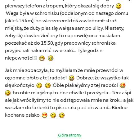
pierwszy telefon z tropem, który okazał się dobry
Wega była w schronisku (oddalonym od naszego domu
jakieś 15 km), bo wieczorem ktoś zawiadomił straż
miejską, że duży pies się wałęsa sam po ulicy. Niestety,
żeby się dowiedzieć czy to naprawdę ona musiałam
poczekać aż do 15.30, gdy pracownicy schroniska
przyjechali nakarmić zwierzaki... Tyle godzin
niepewności!!!!
Jak mnie zobaczyła, to myślałam że mnie przewróci w
ogromne błoto z tej radości
Dobrze, że wszystko tak
się skończyło
Obie płakałyśmy z tej radości
bo obie miałyśmy trudne chwile i przeżycia... Teraz śpi
ale jak wróciłyśmy to nie odstępowała mnie na krok... a jak
weszlam do łazienki to piszczała pod drzwiami... Biedne
kochane psisko
Góra strony