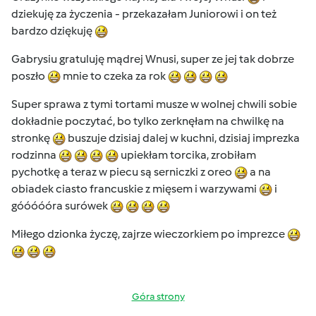
dziekuję za życzenia - przekazałam Juniorowi i on też
bardzo dziękuję
Gabrysiu gratuluję mądrej Wnusi, super ze jej tak dobrze
poszło
mnie to czeka za rok
Super sprawa z tymi tortami musze w wolnej chwili sobie
dokładnie poczytać, bo tylko zerknęłam na chwilkę na
stronkę
buszuje dzisiaj dalej w kuchni, dzisiaj imprezka
rodzinna
upiekłam torcika, zrobiłam
pychotkę a teraz w piecu są serniczki z oreo
a na
obiadek ciasto francuskie z mięsem i warzywami
i
góóóóóra surówek
Miłego dzionka życzę, zajrze wieczorkiem po imprezce
Góra strony