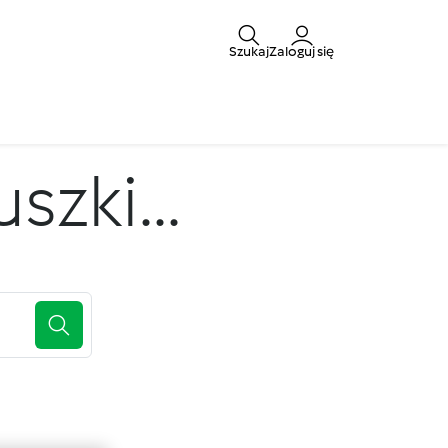
Szukaj
Zaloguj się
zki...