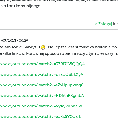
nia toru komunijnego.
Zaloguj
lu
4/07/2013 - 00:29
zalam sobie Gabrysiu
Najlepsza jest strzykawa Wilton albo
e kilka linkòw. Poròwnaj sposòb robienia ròzy z tym pierwszym,
//www.youtube.com/watch?v=33Bi7G5QQQ4
//www.youtube.com/watch?v=ozZbQ3bkXyA
//www.youtube.com/watch?v=sZyHpupxmq8
//www.youtube.com/watch?v=HD6tnFXgmbA
//www.youtube.com/watch?v=VyAyVXhaaIw
//www.youtube.com/watch?v=gaKs5YOazJU