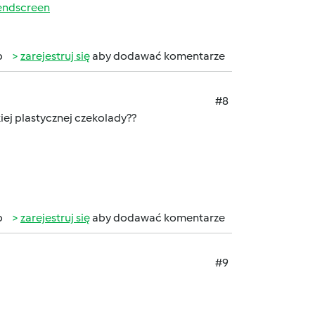
endscreen
b
zarejestruj się
aby dodawać komentarze
#8
iej plastycznej czekolady??
b
zarejestruj się
aby dodawać komentarze
#9