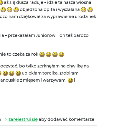
aż się dusza raduje - idzie ta nasza wiosna
objedzona opita i wyszalana
ardzo nam dziękował za wyprawienie urodzinek
nia - przekazałam Juniorowi i on też bardzo
ie to czeka za rok
poczytać, bo tylko zerknęłam na chwilkę na
upiekłam torcika, zrobiłam
francuskie z mięsem i warzywami
i
b
zarejestruj się
aby dodawać komentarze