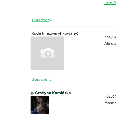
http:
Góra strony
Rude (niezweryfikowany)
ndz., 0
Ale c
Góra strony
Grażyna Kamińska
ndz., 0
Masz r