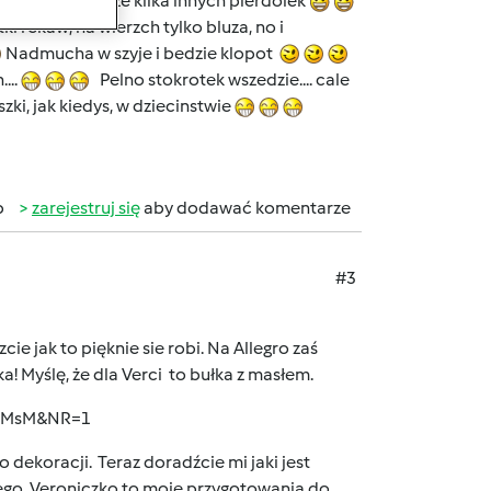
iastek i jeszcze kilka innych pierdòlek
ki rekaw, na wierzch tylko bluza, no i
Nadmucha w szyje i bedzie klopot
...
Pelno stokrotek wszedzie.... cale
ki, jak kiedys, w dziecinstwie
b
zarejestruj się
aby dodawać komentarze
#3
ie jak to pięknie sie robi. Na Allegro zaś
a! Myślę, że dla Verci to bułka z masłem.
1nMsM&NR=1
o dekoracji. Teraz doradźcie mi jaki jest
rego. Veroniczko to moje przygotowania do