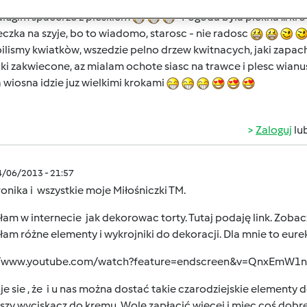
i
- w zasadzie, to Sandro powybieral mi nowe foremki do c
 dlugim spacerze z pieskiem
Pogoda byla piekna ... kròt
czka na szyje, bo to wiadomo, starosc - nie radosc
lismy kwiatkòw, wszedzie pelno drzew kwitnacych, jaki zapach.
ki zakwiecone, az mialam ochote siasc na trawce i plesc wianusz
wiosna idzie juz wielkimi krokami
Zaloguj
lu
4/06/2013 - 21:57
onika i wszystkie moje Miłośniczki TM.
am w internecie jak dekorowac torty. Tutaj podaję link. Zobaczc
łam różne elementy i wykrojniki do dekoracji. Dla mnie to eurek
//www.youtube.com/watch?feature=endscreen&v=QnxEmW
e sie , że i u nas można dostać takie czarodziejskie elementy d
szy wyciskacz do kremu. Wolę zapłacić więcej i miec coś dob