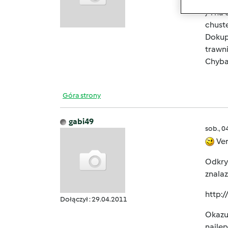
kuchn
) i na
chuste
Dokupi
trawni
Chyba 
Góra strony
gabi49
sob., 0
Ver
Odkrył
znalaz
http:
Dołączył : 29.04.2011
Okazuj
najlep