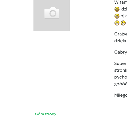
Witam
dzi
oj 
Grażyn
dzięk
Gabrys
Super 
stron
pychot
góóóó
Miłeg
Góra strony