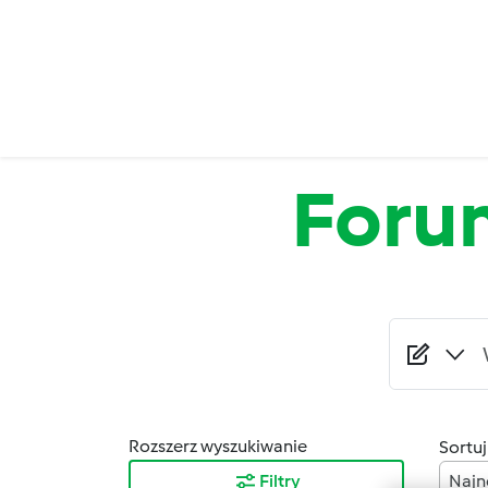
Przejdź do treści
Foru
Rozszerz wyszukiwanie
Sortuj
Filtry
Najn