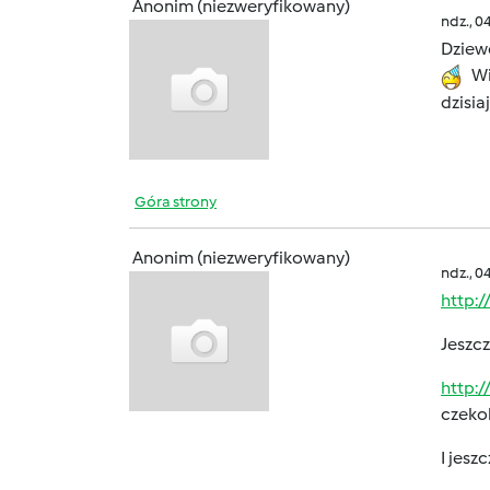
Anonim (niezweryfikowany)
ndz., 0
Dziewc
Wio
dzisia
Góra strony
Anonim (niezweryfikowany)
ndz., 0
http:/
Jeszc
http:
czeko
I jesz