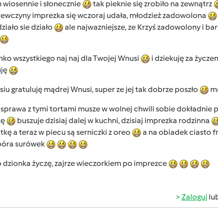
 wiosennie i słonecznie
tak pieknie się zrobiło na zewnątrz
ewczyny imprezka się wczoraj udała, młodzież zadowolona
działo sie działo
ale najwazniejsze, ze Krzyś zadowolony i b
ko wszystkiego naj naj dla Twojej Wnusi
i dziekuję za życze
uję
iu gratuluję mądrej Wnusi, super ze jej tak dobrze poszło
mn
sprawa z tymi tortami musze w wolnej chwili sobie dokładnie 
kę
buszuje dzisiaj dalej w kuchni, dzisiaj imprezka rodzinna
kę a teraz w piecu są serniczki z oreo
a na obiadek ciasto 
óra surówek
o dzionka życzę, zajrze wieczorkiem po imprezce
Zaloguj
lu