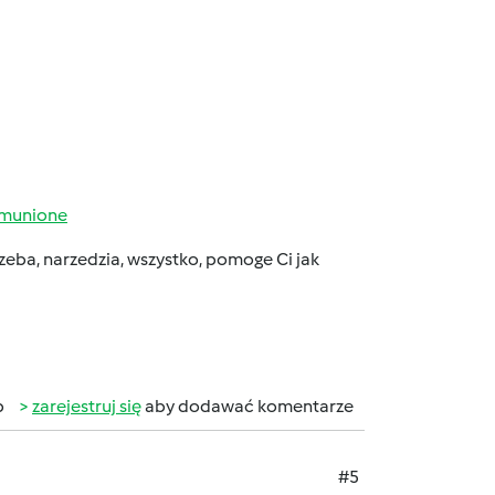
omunione
rzeba, narzedzia, wszystko, pomoge Ci jak
b
zarejestruj się
aby dodawać komentarze
#5