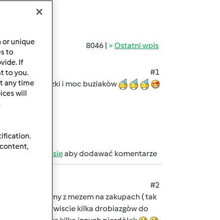
a or unique
8046 |
Ostatni wpis
es to
ide. If
#1
t to you.
t any time
 udanej imprezki i moc buziakòw
ces will
.
ification.
 content,
b
zarejestruj się
aby dodawać komentarze
#2
nie spedzilismy z mezem na zakupach ( tak
ilam sobie oczywiscie kilka drobiazgòw do