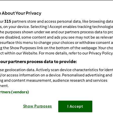
 About Your Privacy
our
315
partners store and access personal data, like browsing dat
rs, on your device. Selecting I Accept enables tracking technologi
he purposes shown under we and our partners process data to prov
4/06/2013 - 08:04
are disabled, some content and ads you see may not be as relevan
esurface this menu to change your choices or withdraw consent a
ie dolaczam do zyczen, choc spòznionych
Zycze
ng the Show Purposes link on the bottom of the webpage .Your choi
ct within our Website. For more details, refer to our Privacy Policy
our partners process data to provide:
se geolocation data. Actively scan device characteristics for ident
/or access information on a device. Personalised advertising and
Zaloguj
lu
ing and content measurement, audience research and services
ment.
artners (vendors)
4/06/2013 - 21:27
zyny, pogoda u nas byla dzisiaj przewiosenna
Popolud
Show Purposes
I Accept
m, bo szkoda bylo pogody), szwedaniu sie po sklepach ( dokup