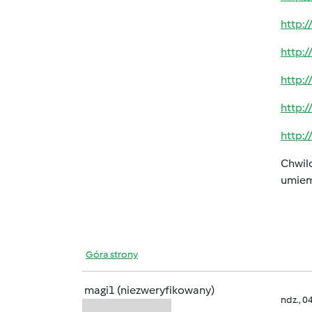
http:
http:
http:
http:
http:
Chwilo
umie
Góra strony
magi1 (niezweryfikowany)
ndz., 0