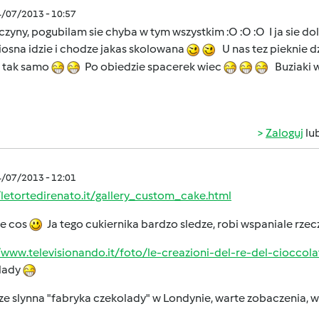
4/07/2013 - 10:57
zyny, pogubilam sie chyba w tym wszystkim :O :O :O I ja sie do
sna idzie i chodze jakas skolowana
U nas tez pieknie dz
j tak samo
Po obiedzie spacerek wiec
Buziaki 
Zaloguj
lu
4/07/2013 - 12:01
/letortedirenato.it/gallery_custom_cake.html
ze cos
Ja tego cukiernika bardzo sledze, robi wspaniale rze
//www.televisionando.it/foto/le-creazioni-del-re-del-ciocco
lady
cze slynna "fabryka czekolady" w Londynie, warte zobaczenia, 