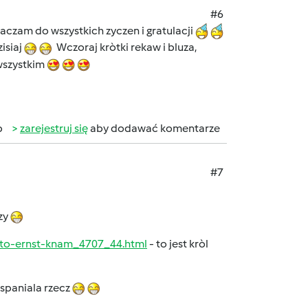
#6
laczam do wszystkich zyczen i gratulacji
isiaj
Wczoraj kròtki rekaw i bluza,
wszystkim
b
zarejestruj się
aby dodawać komentarze
#7
czy
lato-ernst-knam_4707_44.html
- to jest kròl
wspaniala rzecz