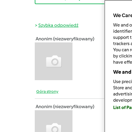
We Care
Szybka odpowiedź
We and 
identifie
support t
Anonim (niezweryfikowany)
sob., 0
trackers 
You can r
I ja s
by clicki
have effe
We and 
Use preci
Store and
Góra strony
advertis
develop
Anonim (niezweryfikowany)
List of P
sob., 0
Dziewc
biegie