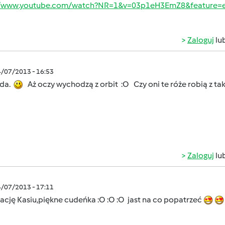
//www.youtube.com/watch?NR=1&v=03p1eH3EmZ8&feature=
Zaloguj
lu
4/07/2013 - 16:53
uda.
Aż oczy wychodzą z orbit :O Czy oni te róże robią z tak
Zaloguj
lu
4/07/2013 - 17:11
ację Kasiu,piękne cudeńka :O :O :O jast na co popatrzeć