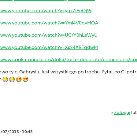
//www.youtube.com/watch?v=yqz7iFeQj9g
//www.youtube.com/watch?v=Yml4V0qvMOA
//www.youtube.com/watch?v=UCrY0hLeWyU
//www.youtube.com/watch?v=Xs24XRTqdwM
//www.cookaround.com/dolci/torte-decorate/comunione/c
wo tyle. Gabrysiu. Jest wszystkiego po trochu. Pytaj, co Ci pot
m
Zaloguj
lu
4/07/2013 - 10:45