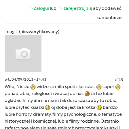
Zaloguj
lub
zarejestruj się
aby dodawać
komentarze
magi1 (niezweryfikowany)
wt., 04/09/2013 - 14:43
#18
Witaj Niusiu
widze ze milo spedzilas czas
super
ponadrabiaj zaleglosci i wracaj do nas
Ja tez lubie
ogladac filmy ale nie mam tak duzo czasu aby to robic,
lubie czytac ksiazki
oj doba jest za krotka
bardzo
lubie horrory, dramaty, filmy psychologiczne, o tematyce
historycznej i kosmicznej, lubie filmy rodzinne. Ostatnio
zafascynowalam sie saga zmierch przeczytalam ksiazki i