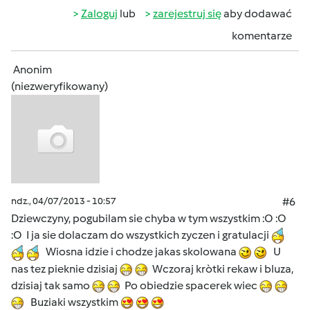
Zaloguj
lub
zarejestruj się
aby dodawać
komentarze
Anonim
(niezweryfikowany)
ndz., 04/07/2013 - 10:57
#6
Dziewczyny, pogubilam sie chyba w tym wszystkim :O :O
:O I ja sie dolaczam do wszystkich zyczen i gratulacji
Wiosna idzie i chodze jakas skolowana
U
nas tez pieknie dzisiaj
Wczoraj kròtki rekaw i bluza,
dzisiaj tak samo
Po obiedzie spacerek wiec
Buziaki wszystkim