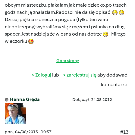
obcym miasteczku, płakałam jak małe dziecko,po trzech
godzinach ją znalazłam.Radości nie da się opisać
Dzisiaj piękna słoneczna pogoda (tylko ten wiatr
niepotrzepny) wybraliśmy się z mężem i psiunką na długi
spacer. Jest nadzieja że wiosna od nas dotrze
Miłego
wieczorku
Góra strony
Zaloguj
lub
zarejestruj się
aby dodawać
komentarze
Hanna Gręda
Dołączył : 24.08.2012
pon., 04/08/2013 - 10:57
#13