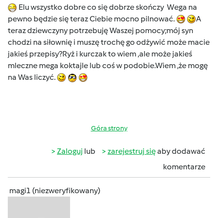
Elu wszystko dobre co się dobrze skończy Wega na
pewno będzie się teraz Ciebie mocno pilnować.
A
teraz dziewczyny potrzebuję Waszej pomocy;mój syn
chodzi na siłownię i muszę trochę go odżywić może macie
jakieś przepisy?Ryż i kurczak to wiem ,ale może jakieś
mleczne mega koktajle lub coś w podobie.Wiem ,że mogę
na Was liczyć.
Góra strony
Zaloguj
lub
zarejestruj się
aby dodawać
komentarze
magi1 (niezweryfikowany)