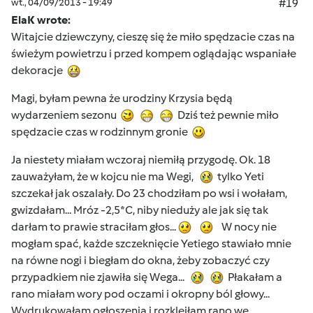
wt., 04/09/2013 - 19:49
#19
ElaK wrote:
Witajcie dziewczyny, cieszę się że miło spędzacie czas na
świeżym powietrzu i przed kompem oglądając wspaniałe
dekoracje
Magi, byłam pewna że urodziny Krzysia będą
wydarzeniem sezonu
Dziś też pewnie miło
spędzacie czas w rodzinnym gronie
Ja niestety miałam wczoraj niemiłą przygodę. Ok. 18
zauważyłam, że w kojcu nie ma Wegi,
tylko Yeti
szczekał jak oszalały. Do 23 chodziłam po wsi i wołałam,
gwizdałam... Mróz -2,5*C, niby nieduży ale jak się tak
darłam to prawie straciłam głos...
W nocy nie
mogłam spać, każde szczeknięcie Yetiego stawiało mnie
na równe nogi i biegłam do okna, żeby zobaczyć czy
przypadkiem nie zjawiła się Wega...
Płakałam a
rano miałam wory pod oczami i okropny ból głowy...
Wydrukowałam ogłoszenia i rozkleiłam rano we