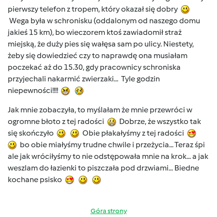
pierwszy telefon z tropem, który okazał się dobry
Wega była w schronisku (oddalonym od naszego domu
jakieś 15 km), bo wieczorem ktoś zawiadomił straż
miejską, że duży pies się wałęsa sam po ulicy. Niestety,
żeby się dowiedzieć czy to naprawdę ona musiałam
poczekać aż do 15.30, gdy pracownicy schroniska
przyjechali nakarmić zwierzaki... Tyle godzin
niepewności!!!!
Jak mnie zobaczyła, to myślałam że mnie przewróci w
ogromne błoto z tej radości
Dobrze, że wszystko tak
się skończyło
Obie płakałyśmy z tej radości
bo obie miałyśmy trudne chwile i przeżycia... Teraz śpi
ale jak wróciłyśmy to nie odstępowała mnie na krok... a jak
weszlam do łazienki to piszczała pod drzwiami... Biedne
kochane psisko
Góra strony