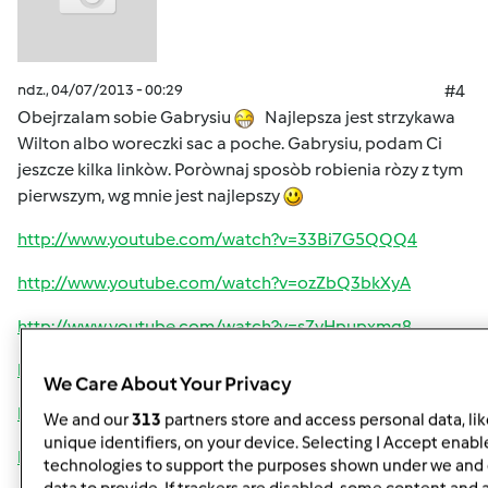
ndz., 04/07/2013 - 00:29
#4
Obejrzalam sobie Gabrysiu
Najlepsza jest strzykawa
Wilton albo woreczki sac a poche. Gabrysiu, podam Ci
jeszcze kilka linkòw. Poròwnaj sposòb robienia ròzy z tym
pierwszym, wg mnie jest najlepszy
http://www.youtube.com/watch?v=33Bi7G5QQQ4
http://www.youtube.com/watch?v=ozZbQ3bkXyA
http://www.youtube.com/watch?v=sZyHpupxmq8
http://www.youtube.com/watch?v=HD6tnFXgmbA
We Care About Your Privacy
http://www.youtube.com/watch?v=VyAyVXhaaIw
We and our
313
partners store and access personal data, li
unique identifiers, on your device. Selecting I Accept enabl
http://www.youtube.com/watch?v=gaKs5YOazJU
technologies to support the purposes shown under we and 