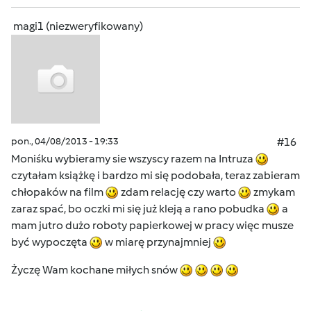
magi1 (niezweryfikowany)
pon., 04/08/2013 - 19:33
#16
Moniśku wybieramy sie wszyscy razem na Intruza
czytałam książkę i bardzo mi się podobała, teraz zabieram
chłopaków na film
zdam relację czy warto
zmykam
zaraz spać, bo oczki mi się już kleją a rano pobudka
a
mam jutro dużo roboty papierkowej w pracy więc musze
być wypoczęta
w miarę przynajmniej
Życzę Wam kochane miłych snów