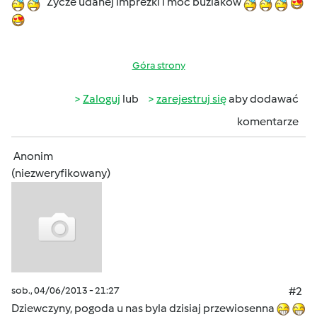
Zycze udanej imprezki i moc buziakòw
Góra strony
Zaloguj
lub
zarejestruj się
aby dodawać
komentarze
Anonim
(niezweryfikowany)
sob., 04/06/2013 - 21:27
#2
Dziewczyny, pogoda u nas byla dzisiaj przewiosenna