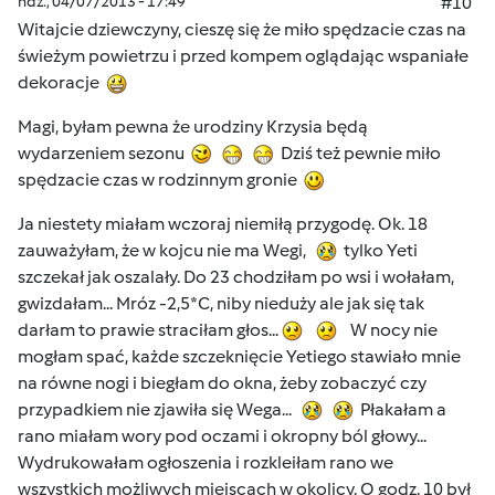
ndz., 04/07/2013 - 17:49
#10
Witajcie dziewczyny, cieszę się że miło spędzacie czas na
świeżym powietrzu i przed kompem oglądając wspaniałe
dekoracje
Magi, byłam pewna że urodziny Krzysia będą
wydarzeniem sezonu
Dziś też pewnie miło
spędzacie czas w rodzinnym gronie
Ja niestety miałam wczoraj niemiłą przygodę. Ok. 18
zauważyłam, że w kojcu nie ma Wegi,
tylko Yeti
szczekał jak oszalały. Do 23 chodziłam po wsi i wołałam,
gwizdałam... Mróz -2,5*C, niby nieduży ale jak się tak
darłam to prawie straciłam głos...
W nocy nie
mogłam spać, każde szczeknięcie Yetiego stawiało mnie
na równe nogi i biegłam do okna, żeby zobaczyć czy
przypadkiem nie zjawiła się Wega...
Płakałam a
rano miałam wory pod oczami i okropny ból głowy...
Wydrukowałam ogłoszenia i rozkleiłam rano we
wszystkich możliwych miejscach w okolicy. O godz. 10 był