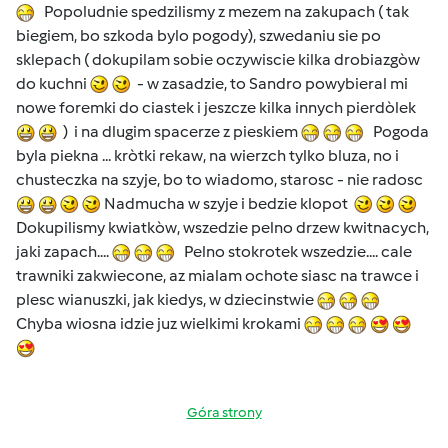
Popoludnie spedzilismy z mezem na zakupach ( tak
biegiem, bo szkoda bylo pogody), szwedaniu sie po
sklepach ( dokupilam sobie oczywiscie kilka drobiazgòw
do kuchni
- w zasadzie, to Sandro powybieral mi
nowe foremki do ciastek i jeszcze kilka innych pierdòlek
) i na dlugim spacerze z pieskiem
Pogoda
byla piekna ... kròtki rekaw, na wierzch tylko bluza, no i
chusteczka na szyje, bo to wiadomo, starosc - nie radosc
Nadmucha w szyje i bedzie klopot
Dokupilismy kwiatkòw, wszedzie pelno drzew kwitnacych,
jaki zapach....
Pelno stokrotek wszedzie.... cale
trawniki zakwiecone, az mialam ochote siasc na trawce i
plesc wianuszki, jak kiedys, w dziecinstwie
Chyba wiosna idzie juz wielkimi krokami
Góra strony