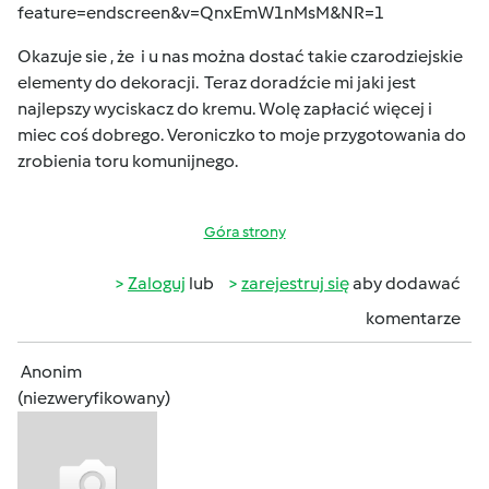
feature=endscreen&v=QnxEmW1nMsM&NR=1
Okazuje sie , że i u nas można dostać takie czarodziejskie
elementy do dekoracji. Teraz doradźcie mi jaki jest
najlepszy wyciskacz do kremu. Wolę zapłacić więcej i
miec coś dobrego. Veroniczko to moje przygotowania do
zrobienia toru komunijnego.
Góra strony
Zaloguj
lub
zarejestruj się
aby dodawać
komentarze
Anonim
(niezweryfikowany)