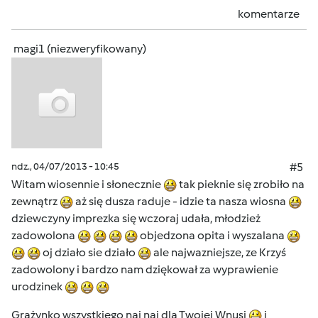
komentarze
magi1 (niezweryfikowany)
ndz., 04/07/2013 - 10:45
#5
Witam wiosennie i słonecznie
tak pieknie się zrobiło na
zewnątrz
aż się dusza raduje - idzie ta nasza wiosna
dziewczyny imprezka się wczoraj udała, młodzież
zadowolona
objedzona opita i wyszalana
oj działo sie działo
ale najwazniejsze, ze Krzyś
zadowolony i bardzo nam dziękował za wyprawienie
urodzinek
Grażynko wszystkiego naj naj dla Twojej Wnusi
i