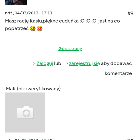
ndz., 04/07/2013 - 17:11
#9
Masz rację Kasiu,piękne cudeńka :O :O :O jast na co
popatrzeć
Góra strony
Zaloguj
lub
zarejestruj się
aby dodawać
komentarze
ElaK (niezweryfikowany)