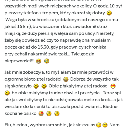
wszystkich możliwych miejscach w okolicy. O godz. 10 był
pierwszy telefon z tropem, który okazał się dobry
Wega była w schronisku (oddalonym od naszego domu
jakieś 15 km), bo wieczorem ktoś zawiadomił straż
miejską, że duży pies się wałęsa sam po ulicy. Niestety,
żeby się dowiedzieć czy to naprawdę ona musiałam
poczekać aż do 15.30, gdy pracownicy schroniska
przyjechali nakarmić zwierzaki... Tyle godzin
niepewności!!!!
Jak mnie zobaczyła, to myślałam że mnie przewróci w
ogromne błoto z tej radości
Dobrze, że wszystko tak
się skończyło
Obie płakałyśmy z tej radości
bo obie miałyśmy trudne chwile i przeżycia... Teraz śpi
ale jak wróciłyśmy to nie odstępowała mnie na krok... a jak
weszlam do łazienki to piszczała pod drzwiami... Biedne
kochane psisko
Elu, biedna , wyobrazam sobie , jak sie czulas
Nam