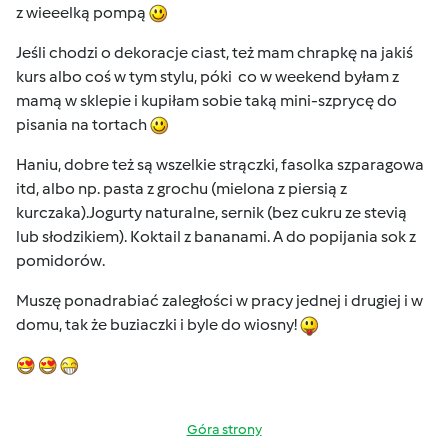
z wieeelką pompą
Jeśli chodzi o dekoracje ciast, też mam chrapkę na jakiś
kurs albo coś w tym stylu, póki co w weekend byłam z
mamą w sklepie i kupiłam sobie taką mini-szprycę do
pisania na tortach
Haniu, dobre też są wszelkie strączki, fasolka szparagowa
itd, albo np. pasta z grochu (mielona z piersią z
kurczaka).Jogurty naturalne, sernik (bez cukru ze stevią
lub słodzikiem). Koktail z bananami. A do popijania sok z
pomidorów.
Muszę ponadrabiać zaległości w pracy jednej i drugiej i w
domu, tak że buziaczki i byle do wiosny!
Góra strony