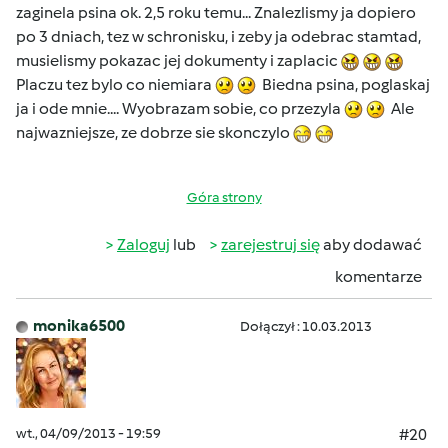
zaginela psina ok. 2,5 roku temu... Znalezlismy ja dopiero
po 3 dniach, tez w schronisku, i zeby ja odebrac stamtad,
musielismy pokazac jej dokumenty i zaplacic
Placzu tez bylo co niemiara
Biedna psina, poglaskaj
ja i ode mnie.... Wyobrazam sobie, co przezyla
Ale
najwazniejsze, ze dobrze sie skonczylo
Góra strony
Zaloguj
lub
zarejestruj się
aby dodawać
komentarze
monika6500
Dołączył : 10.03.2013
wt., 04/09/2013 - 19:59
#20