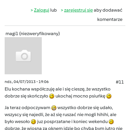
Zaloguj
lub
zarejestruj się
aby dodawać
komentarze
magi1 (niezweryfikowany)
ndz., 04/07/2013 - 19:06
#11
Elu kochana współczuję ale i się cieszę, że wszystko
dobrze się skończyło
ukochaj mocno psiuńkę
Ja teraz odpoczywam
wszystko dobrze się udało,
wszyscy się najedli, że aż się ruszać nie mogli hihihi, ale
było wesoło
juz posprzatane i koniec wekendu
dobrze, że wiosna za oknem idzie bo chyba bym jutro nie