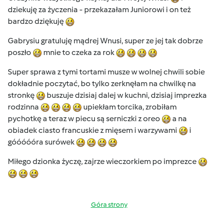
dziekuję za życzenia - przekazałam Juniorowi i on też
bardzo dziękuję
Gabrysiu gratuluję mądrej Wnusi, super ze jej tak dobrze
poszło
mnie to czeka za rok
Super sprawa z tymi tortami musze w wolnej chwili sobie
dokładnie poczytać, bo tylko zerknęłam na chwilkę na
stronkę
buszuje dzisiaj dalej w kuchni, dzisiaj imprezka
rodzinna
upiekłam torcika, zrobiłam
pychotkę a teraz w piecu są serniczki z oreo
a na
obiadek ciasto francuskie z mięsem i warzywami
i
góóóóóra surówek
Miłego dzionka życzę, zajrze wieczorkiem po imprezce
Góra strony