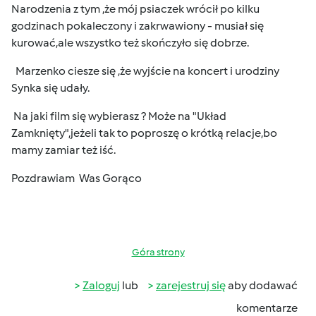
Narodzenia z tym ,że mój psiaczek wrócił po kilku
godzinach pokaleczony i zakrwawiony - musiał się
kurować,ale wszystko też skończyło się dobrze.
Marzenko ciesze się ,że wyjście na koncert i urodziny
Synka się udały.
Na jaki film się wybierasz ? Może na "Układ
Zamknięty",jeżeli tak to poproszę o krótką relacje,bo
mamy zamiar też iść.
Pozdrawiam Was Gorąco
Góra strony
Zaloguj
lub
zarejestruj się
aby dodawać
komentarze