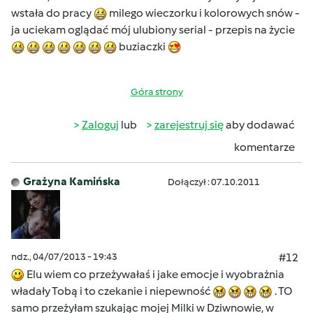
wstała do pracy
milego wieczorku i kolorowych snów -
ja uciekam oglądać mój ulubiony serial - przepis na życie
buziaczki
Góra strony
Zaloguj
lub
zarejestruj się
aby dodawać
komentarze
Grażyna Kamińska
Dołączył : 07.10.2011
ndz., 04/07/2013 - 19:43
#12
Elu wiem co przeżywałaś i jake emocje i wyobrażnia
władały Tobą i to czekanie i niepewność
. TO
samo przeżyłam szukając mojej Milki w Dziwnowie, w