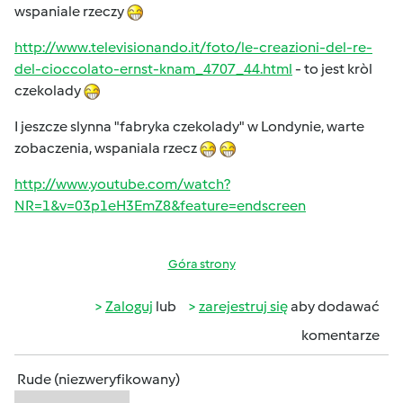
wspaniale rzeczy
http://www.televisionando.it/foto/le-creazioni-del-re-
del-cioccolato-ernst-knam_4707_44.html
- to jest kròl
czekolady
I jeszcze slynna "fabryka czekolady" w Londynie, warte
zobaczenia, wspaniala rzecz
http://www.youtube.com/watch?
NR=1&v=03p1eH3EmZ8&feature=endscreen
Góra strony
Zaloguj
lub
zarejestruj się
aby dodawać
komentarze
Rude (niezweryfikowany)