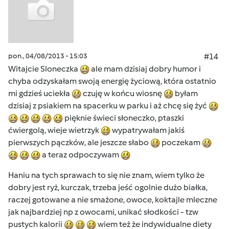
pon., 04/08/2013 - 15:03
#14
Witajcie Sloneczka
ale mam dzisiaj dobry humor i
chyba odzyskałam swoją energię życiową, która ostatnio
mi gdzieś uciekła
czuję w końcu wiosnę
byłam
dzisiaj z psiakiem na spacerku w parku i aż chcę się żyć
pięknie świeci słoneczko, ptaszki
ćwiergolą, wieje wietrzyk
wypatrywałam jakiś
pierwszych pączków, ale jeszcze słabo
poczekam
a teraz odpoczywam
Haniu na tych sprawach to się nie znam, wiem tylko że
dobry jest ryż, kurczak, trzeba jeść ogolnie dużo białka,
raczej gotowane a nie smażone, owoce, koktajle mleczne
jak najbardziej np z owocami, unikać słodkości - tzw
pustych kalorii
wiem też że indywidualne diety