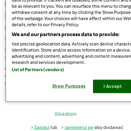
data to provide. If trackers are disabled, some content and
http://www.youtube.com/watch?v=yqz7iFeQj9g
be as relevant to you. You can resurface this menu to chang
withdraw consent at any time by clicking the Show Purpose
http://www.youtube.com/watch?v=Yml4V0qvMOA
of the webpage .Your choices will have effect within our We
details, refer to our Privacy Policy.
http://www.youtube.com/watch?v=UCrY0hLeWyU
We and our partners process data to provide:
http://www.youtube.com/watch?v=Xs24XRTqdwM
Use precise geolocation data. Actively scan device character
http://www.cookaround.com/dolci/torte-
identification. Store and/or access information on a device
advertising and content, advertising and content measure
decorate/comunione/comunione
research and services development.
Chwilowo tyle. Gabrysiu. Jest wszystkiego po trochu. Pytaj,
List of Partners (vendors)
co Ci potrzeba, narzedzia, wszystko, pomoge Ci jak umiem
Show Purposes
I Accept
Góra strony
Zaloguj
lub
zarejestruj się
aby dodawać