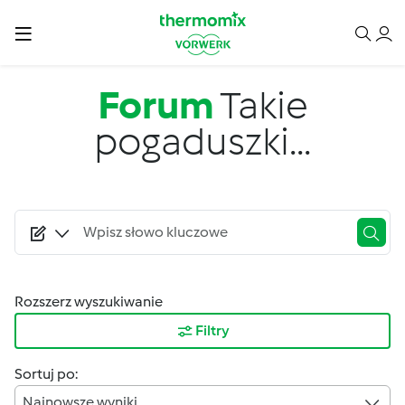
Przejdź do treści
Forum
Takie
pogaduszki...
Rozszerz wyszukiwanie
Filtry
Sortuj po:
Najnowsze wyniki