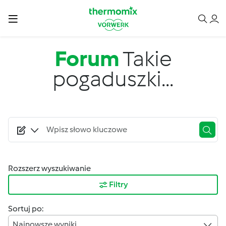
Przejdź do treści
Forum
Takie
pogaduszki...
Rozszerz wyszukiwanie
Filtry
Sortuj po:
Najnowsze wyniki