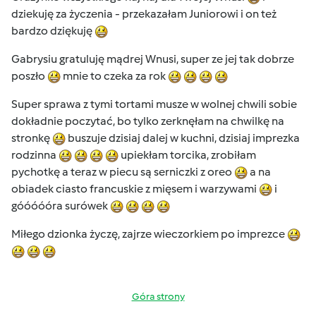
dziekuję za życzenia - przekazałam Juniorowi i on też
bardzo dziękuję
Gabrysiu gratuluję mądrej Wnusi, super ze jej tak dobrze
poszło
mnie to czeka za rok
Super sprawa z tymi tortami musze w wolnej chwili sobie
dokładnie poczytać, bo tylko zerknęłam na chwilkę na
stronkę
buszuje dzisiaj dalej w kuchni, dzisiaj imprezka
rodzinna
upiekłam torcika, zrobiłam
pychotkę a teraz w piecu są serniczki z oreo
a na
obiadek ciasto francuskie z mięsem i warzywami
i
góóóóóra surówek
Miłego dzionka życzę, zajrze wieczorkiem po imprezce
Góra strony