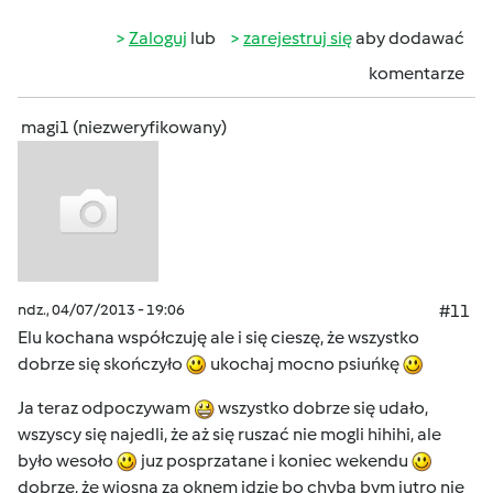
Zaloguj
lub
zarejestruj się
aby dodawać
komentarze
magi1 (niezweryfikowany)
ndz., 04/07/2013 - 19:06
#11
Elu kochana współczuję ale i się cieszę, że wszystko
dobrze się skończyło
ukochaj mocno psiuńkę
Ja teraz odpoczywam
wszystko dobrze się udało,
wszyscy się najedli, że aż się ruszać nie mogli hihihi, ale
było wesoło
juz posprzatane i koniec wekendu
dobrze, że wiosna za oknem idzie bo chyba bym jutro nie