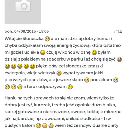
pon., 04/08/2013 - 15:03
#14
Witajcie Sloneczka
ale mam dzisiaj dobry humor i
chyba odzyskałam swoją energię życiową, która ostatnio
mi gdzieś uciekła
czuję w końcu wiosnę
byłam
dzisiaj z psiakiem na spacerku w parku i aż chcę się żyć
pięknie świeci słoneczko, ptaszki
ćwiergolą, wieje wietrzyk
wypatrywałam jakiś
pierwszych pączków, ale jeszcze słabo
poczekam
a teraz odpoczywam
Haniu na tych sprawach to się nie znam, wiem tylko że
dobry jest ryż, kurczak, trzeba jeść ogolnie dużo białka,
raczej gotowane a nie smażone, owoce, koktajle mleczne
jak najbardziej np z owocami, unikać słodkości - tzw
pustych kalorii
wiem też że indywidualne diety