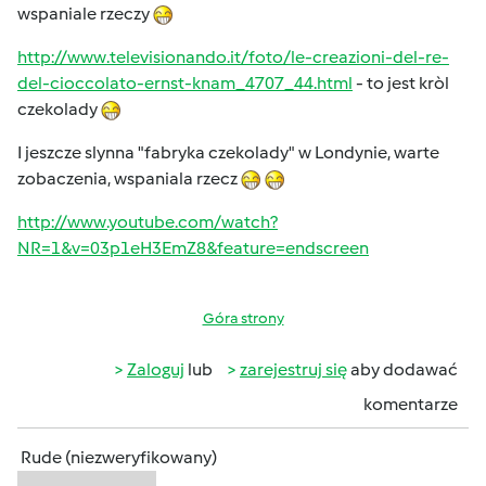
wspaniale rzeczy
http://www.televisionando.it/foto/le-creazioni-del-re-
del-cioccolato-ernst-knam_4707_44.html
- to jest kròl
czekolady
I jeszcze slynna "fabryka czekolady" w Londynie, warte
zobaczenia, wspaniala rzecz
http://www.youtube.com/watch?
NR=1&v=03p1eH3EmZ8&feature=endscreen
Góra strony
Zaloguj
lub
zarejestruj się
aby dodawać
komentarze
Rude (niezweryfikowany)