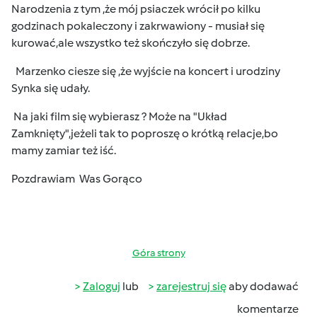
Narodzenia z tym ,że mój psiaczek wrócił po kilku
godzinach pokaleczony i zakrwawiony - musiał się
kurować,ale wszystko też skończyło się dobrze.
Marzenko ciesze się ,że wyjście na koncert i urodziny
Synka się udały.
Na jaki film się wybierasz ? Może na "Układ
Zamknięty",jeżeli tak to poproszę o krótką relacje,bo
mamy zamiar też iść.
Pozdrawiam Was Gorąco
Góra strony
Zaloguj
lub
zarejestruj się
aby dodawać
komentarze