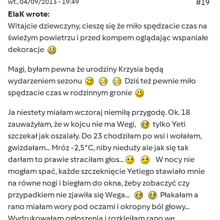
wt., 04/09/2013 - 19:49
#19
ElaK wrote:
Witajcie dziewczyny, cieszę się że miło spędzacie czas na
świeżym powietrzu i przed kompem oglądając wspaniałe
dekoracje
Magi, byłam pewna że urodziny Krzysia będą
wydarzeniem sezonu
Dziś też pewnie miło
spędzacie czas w rodzinnym gronie
Ja niestety miałam wczoraj niemiłą przygodę. Ok. 18
zauważyłam, że w kojcu nie ma Wegi,
tylko Yeti
szczekał jak oszalały. Do 23 chodziłam po wsi i wołałam,
gwizdałam... Mróz -2,5*C, niby nieduży ale jak się tak
darłam to prawie straciłam głos...
W nocy nie
mogłam spać, każde szczeknięcie Yetiego stawiało mnie
na równe nogi i biegłam do okna, żeby zobaczyć czy
przypadkiem nie zjawiła się Wega...
Płakałam a
rano miałam wory pod oczami i okropny ból głowy...
Wydrukowałam ogłoszenia i rozkleiłam rano we