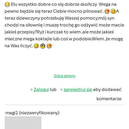
Elu wszystko dobre co się dobrze skończy Wega na
pewno będzie się teraz Ciebie mocno pilnować.
A
teraz dziewczyny potrzebuję Waszej pomocy;mój syn
chodzi na siłownię i muszę trochę go odżywić może macie
jakieś przepisy?Ryż i kurczak to wiem ,ale może jakieś
mleczne mega koktajle lub coś w podobie.Wiem ,że mogę
na Was liczyć.
Góra strony
Zaloguj
lub
zarejestruj się
aby dodawać
komentarze
magi1 (niezweryfikowany)