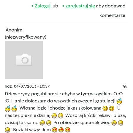
Zaloguj
lub
zarejestruj się
aby dodawać
komentarze
Anonim
(niezweryfikowany)
ndz., 04/07/2013 - 10:57
#6
Dziewczyny, pogubilam sie chyba w tym wszystkim :O :O
:O I ja sie dolaczam do wszystkich zyczen i gratulacji
Wiosna idzie i chodze jakas skolowana
U
nas tez pieknie dzisiaj
Wczoraj kròtki rekaw i bluza,
dzisiaj tak samo
Po obiedzie spacerek wiec
Buziaki wszystkim