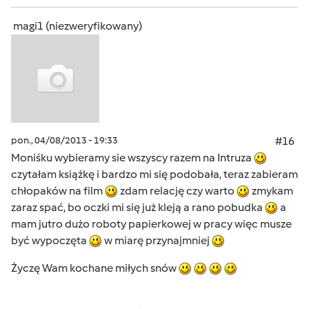
magi1 (niezweryfikowany)
pon., 04/08/2013 - 19:33
#16
Moniśku wybieramy sie wszyscy razem na Intruza
czytałam książkę i bardzo mi się podobała, teraz zabieram
chłopaków na film
zdam relację czy warto
zmykam
zaraz spać, bo oczki mi się już kleją a rano pobudka
a
mam jutro dużo roboty papierkowej w pracy więc musze
być wypoczęta
w miarę przynajmniej
Życzę Wam kochane miłych snów