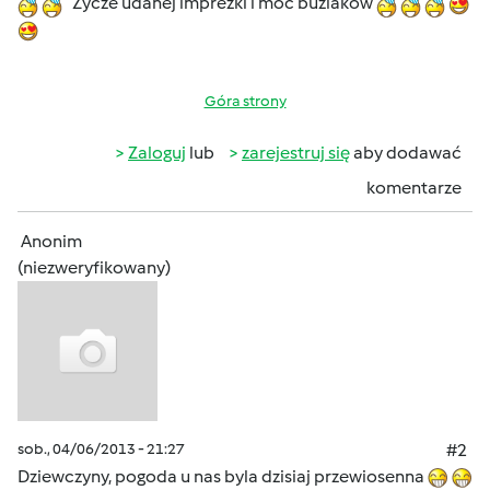
Zycze udanej imprezki i moc buziakòw
Góra strony
Zaloguj
lub
zarejestruj się
aby dodawać
komentarze
Anonim
(niezweryfikowany)
sob., 04/06/2013 - 21:27
#2
Dziewczyny, pogoda u nas byla dzisiaj przewiosenna