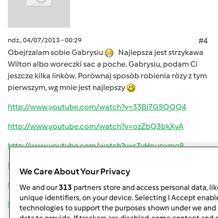
ndz., 04/07/2013 - 00:29
#4
Obejrzalam sobie Gabrysiu
Najlepsza jest strzykawa
Wilton albo woreczki sac a poche. Gabrysiu, podam Ci
jeszcze kilka linkòw. Poròwnaj sposòb robienia ròzy z tym
pierwszym, wg mnie jest najlepszy
http://www.youtube.com/watch?v=33Bi7G5QQQ4
http://www.youtube.com/watch?v=ozZbQ3bkXyA
http://www.youtube.com/watch?v=sZyHpupxmq8
http://www.youtube.com/watch?v=HD6tnFXgmbA
We Care About Your Privacy
http://www.youtube.com/watch?v=VyAyVXhaaIw
We and our
313
partners store and access personal data, li
unique identifiers, on your device. Selecting I Accept enabl
http://www.youtube.com/watch?v=gaKs5YOazJU
technologies to support the purposes shown under we and 