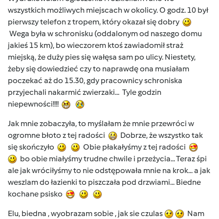
wszystkich możliwych miejscach w okolicy. O godz. 10 był
pierwszy telefon z tropem, który okazał się dobry
Wega była w schronisku (oddalonym od naszego domu
jakieś 15 km), bo wieczorem ktoś zawiadomił straż
miejską, że duży pies się wałęsa sam po ulicy. Niestety,
żeby się dowiedzieć czy to naprawdę ona musiałam
poczekać aż do 15.30, gdy pracownicy schroniska
przyjechali nakarmić zwierzaki... Tyle godzin
niepewności!!!!
Jak mnie zobaczyła, to myślałam że mnie przewróci w
ogromne błoto z tej radości
Dobrze, że wszystko tak
się skończyło
Obie płakałyśmy z tej radości
bo obie miałyśmy trudne chwile i przeżycia... Teraz śpi
ale jak wróciłyśmy to nie odstępowała mnie na krok... a jak
weszlam do łazienki to piszczała pod drzwiami... Biedne
kochane psisko
Elu, biedna , wyobrazam sobie , jak sie czulas
Nam