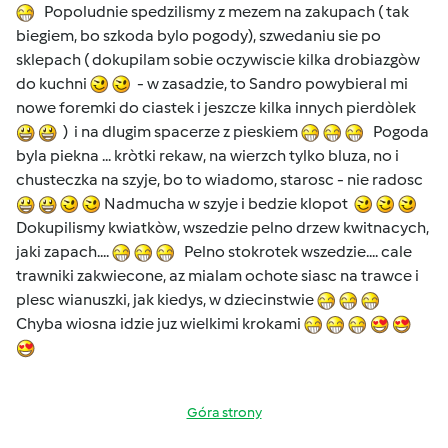
Popoludnie spedzilismy z mezem na zakupach ( tak
biegiem, bo szkoda bylo pogody), szwedaniu sie po
sklepach ( dokupilam sobie oczywiscie kilka drobiazgòw
do kuchni
- w zasadzie, to Sandro powybieral mi
nowe foremki do ciastek i jeszcze kilka innych pierdòlek
) i na dlugim spacerze z pieskiem
Pogoda
byla piekna ... kròtki rekaw, na wierzch tylko bluza, no i
chusteczka na szyje, bo to wiadomo, starosc - nie radosc
Nadmucha w szyje i bedzie klopot
Dokupilismy kwiatkòw, wszedzie pelno drzew kwitnacych,
jaki zapach....
Pelno stokrotek wszedzie.... cale
trawniki zakwiecone, az mialam ochote siasc na trawce i
plesc wianuszki, jak kiedys, w dziecinstwie
Chyba wiosna idzie juz wielkimi krokami
Góra strony