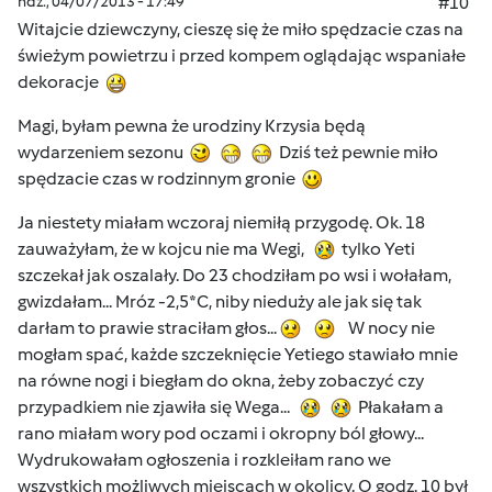
ndz., 04/07/2013 - 17:49
#10
Witajcie dziewczyny, cieszę się że miło spędzacie czas na
świeżym powietrzu i przed kompem oglądając wspaniałe
dekoracje
Magi, byłam pewna że urodziny Krzysia będą
wydarzeniem sezonu
Dziś też pewnie miło
spędzacie czas w rodzinnym gronie
Ja niestety miałam wczoraj niemiłą przygodę. Ok. 18
zauważyłam, że w kojcu nie ma Wegi,
tylko Yeti
szczekał jak oszalały. Do 23 chodziłam po wsi i wołałam,
gwizdałam... Mróz -2,5*C, niby nieduży ale jak się tak
darłam to prawie straciłam głos...
W nocy nie
mogłam spać, każde szczeknięcie Yetiego stawiało mnie
na równe nogi i biegłam do okna, żeby zobaczyć czy
przypadkiem nie zjawiła się Wega...
Płakałam a
rano miałam wory pod oczami i okropny ból głowy...
Wydrukowałam ogłoszenia i rozkleiłam rano we
wszystkich możliwych miejscach w okolicy. O godz. 10 był