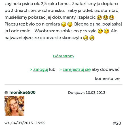
zaginela psina ok. 2,5 roku temu... Znalezlismy ja dopiero
po 3 dniach, tez w schronisku, i zeby ja odebrac stamtad,
musielismy pokazac jej dokumenty i zaplacic
Placzu tez bylo co niemiara
Biedna psina, poglaskaj
ja i ode mnie.... Wyobrazam sobie, co przezyla
Ale
najwazniejsze, ze dobrze sie skonczylo
Góra strony
Zaloguj
lub
zarejestruj się
aby dodawać
komentarze
monika6500
Dołączył : 10.03.2013
wt., 04/09/2013 - 19:59
#20