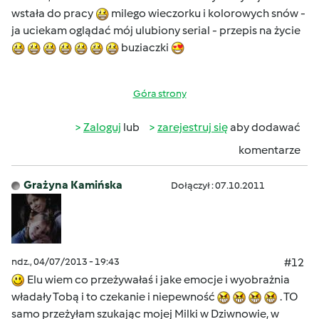
wstała do pracy
milego wieczorku i kolorowych snów -
ja uciekam oglądać mój ulubiony serial - przepis na życie
buziaczki
Góra strony
Zaloguj
lub
zarejestruj się
aby dodawać
komentarze
Grażyna Kamińska
Dołączył : 07.10.2011
ndz., 04/07/2013 - 19:43
#12
Elu wiem co przeżywałaś i jake emocje i wyobrażnia
władały Tobą i to czekanie i niepewność
. TO
samo przeżyłam szukając mojej Milki w Dziwnowie, w