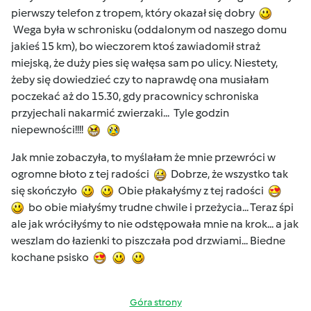
pierwszy telefon z tropem, który okazał się dobry
Wega była w schronisku (oddalonym od naszego domu
jakieś 15 km), bo wieczorem ktoś zawiadomił straż
miejską, że duży pies się wałęsa sam po ulicy. Niestety,
żeby się dowiedzieć czy to naprawdę ona musiałam
poczekać aż do 15.30, gdy pracownicy schroniska
przyjechali nakarmić zwierzaki... Tyle godzin
niepewności!!!!
Jak mnie zobaczyła, to myślałam że mnie przewróci w
ogromne błoto z tej radości
Dobrze, że wszystko tak
się skończyło
Obie płakałyśmy z tej radości
bo obie miałyśmy trudne chwile i przeżycia... Teraz śpi
ale jak wróciłyśmy to nie odstępowała mnie na krok... a jak
weszlam do łazienki to piszczała pod drzwiami... Biedne
kochane psisko
Góra strony