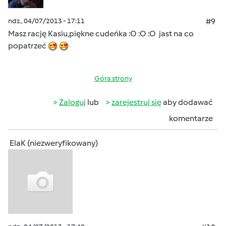
ndz., 04/07/2013 - 17:11
#9
Masz rację Kasiu,piękne cudeńka :O :O :O jast na co
popatrzeć
Góra strony
Zaloguj
lub
zarejestruj się
aby dodawać
komentarze
ElaK (niezweryfikowany)