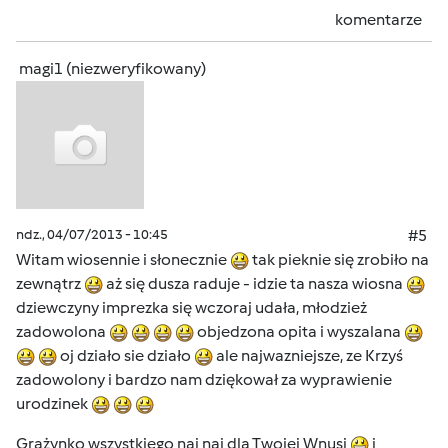
komentarze
magi1 (niezweryfikowany)
ndz., 04/07/2013 - 10:45
#5
Witam wiosennie i słonecznie
tak pieknie się zrobiło na
zewnątrz
aż się dusza raduje - idzie ta nasza wiosna
dziewczyny imprezka się wczoraj udała, młodzież
zadowolona
objedzona opita i wyszalana
oj działo sie działo
ale najwazniejsze, ze Krzyś
zadowolony i bardzo nam dziękował za wyprawienie
urodzinek
Grażynko wszystkiego naj naj dla Twojej Wnusi
i