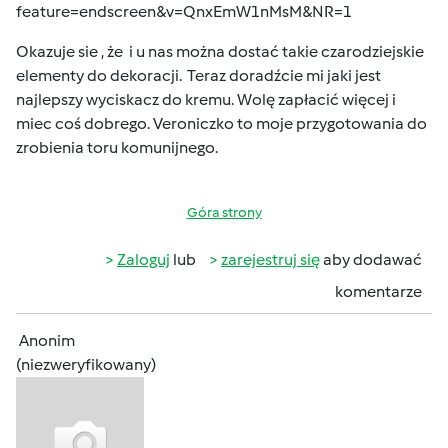
feature=endscreen&v=QnxEmW1nMsM&NR=1
Okazuje sie , że i u nas można dostać takie czarodziejskie
elementy do dekoracji. Teraz doradźcie mi jaki jest
najlepszy wyciskacz do kremu. Wolę zapłacić więcej i
miec coś dobrego. Veroniczko to moje przygotowania do
zrobienia toru komunijnego.
Góra strony
Zaloguj
lub
zarejestruj się
aby dodawać
komentarze
Anonim
(niezweryfikowany)