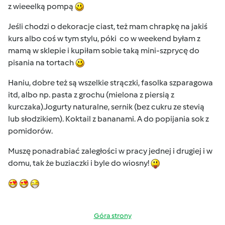
z wieeelką pompą
Jeśli chodzi o dekoracje ciast, też mam chrapkę na jakiś
kurs albo coś w tym stylu, póki co w weekend byłam z
mamą w sklepie i kupiłam sobie taką mini-szprycę do
pisania na tortach
Haniu, dobre też są wszelkie strączki, fasolka szparagowa
itd, albo np. pasta z grochu (mielona z piersią z
kurczaka).Jogurty naturalne, sernik (bez cukru ze stevią
lub słodzikiem). Koktail z bananami. A do popijania sok z
pomidorów.
Muszę ponadrabiać zaległości w pracy jednej i drugiej i w
domu, tak że buziaczki i byle do wiosny!
Góra strony