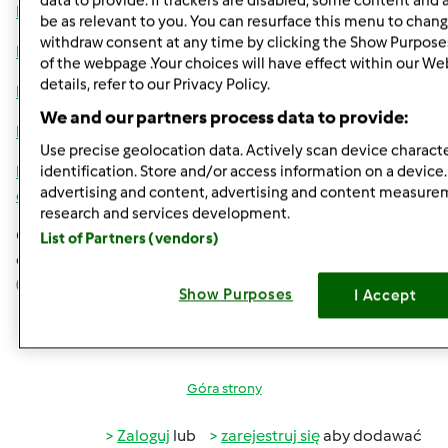
data to provide. If trackers are disabled, some content and
http://www.youtube.com/watch?v=yqz7iFeQj9g
be as relevant to you. You can resurface this menu to chang
withdraw consent at any time by clicking the Show Purpose
http://www.youtube.com/watch?v=Yml4V0qvMOA
of the webpage .Your choices will have effect within our We
details, refer to our Privacy Policy.
http://www.youtube.com/watch?v=UCrY0hLeWyU
We and our partners process data to provide:
http://www.youtube.com/watch?v=Xs24XRTqdwM
Use precise geolocation data. Actively scan device character
http://www.cookaround.com/dolci/torte-
identification. Store and/or access information on a device
advertising and content, advertising and content measure
decorate/comunione/comunione
research and services development.
Chwilowo tyle. Gabrysiu. Jest wszystkiego po trochu. Pytaj,
List of Partners (vendors)
co Ci potrzeba, narzedzia, wszystko, pomoge Ci jak umiem
Show Purposes
I Accept
Góra strony
Zaloguj
lub
zarejestruj się
aby dodawać