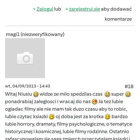
Zaloguj
lub
zarejestruj się
aby dodawać
komentarze
magi1 (niezweryfikowany)
wt., 04/09/2013 - 14:43
#18
Witaj Niusiu
widze ze milo spedzilas czas
super
ponadrabiaj zaleglosci i wracaj do nas
Ja tez lubie
ogladac filmy ale nie mam tak duzo czasu aby to robic,
lubie czytac ksiazki
oj doba jest za krotka
bardzo
lubie horrory, dramaty, filmy psychologiczne, o tematyce
historycznej i kosmicznej, lubie filmy rodzinne. Ostatnio
zafascynowalam sie saga zmierch przeczytalam ksiazki i