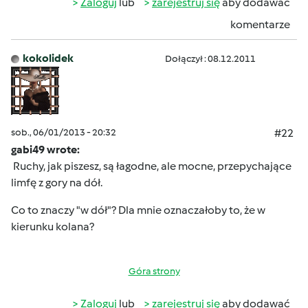
Zaloguj
lub
zarejestruj się
aby dodawać
komentarze
kokolidek
Dołączył : 08.12.2011
sob., 06/01/2013 - 20:32
#22
gabi49 wrote:
Ruchy, jak piszesz, są łagodne, ale mocne, przepychające
limfę z gory na dół.
Co to znaczy "w dół"? Dla mnie oznaczałoby to, że w
kierunku kolana?
Góra strony
Zaloguj
lub
zarejestruj się
aby dodawać