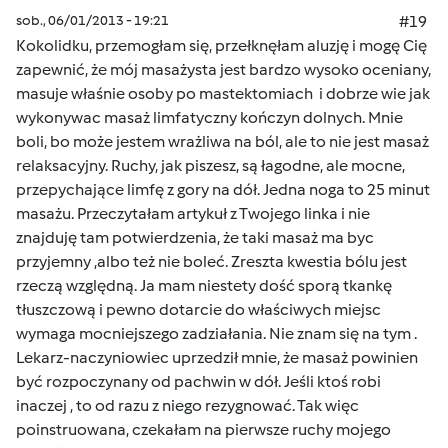
sob., 06/01/2013 - 19:21
#19
Kokolidku, przemogłam się, przełknęłam aluzję i mogę Cię
zapewnić, że mój masażysta jest bardzo wysoko oceniany,
masuje właśnie osoby po mastektomiach i dobrze wie jak
wykonywac masaż limfatyczny kończyn dolnych. Mnie
boli, bo może jestem wrażliwa na ból, ale to nie jest masaż
relaksacyjny. Ruchy, jak piszesz, są łagodne, ale mocne,
przepychające limfę z gory na dół. Jedna noga to 25 minut
masażu. Przeczytałam artykuł z Twojego linka i nie
znajduję tam potwierdzenia, że taki masaż ma byc
przyjemny ,albo też nie boleć. Zreszta kwestia bólu jest
rzeczą względną. Ja mam niestety dość sporą tkankę
tłuszczową i pewno dotarcie do właściwych miejsc
wymaga mocniejszego zadziałania. Nie znam się na tym .
Lekarz-naczyniowiec uprzedził mnie, że masaż powinien
być rozpoczynany od pachwin w dół. Jeśli ktoś robi
inaczej , to od razu z niego rezygnować. Tak więc
poinstruowana, czekałam na pierwsze ruchy mojego