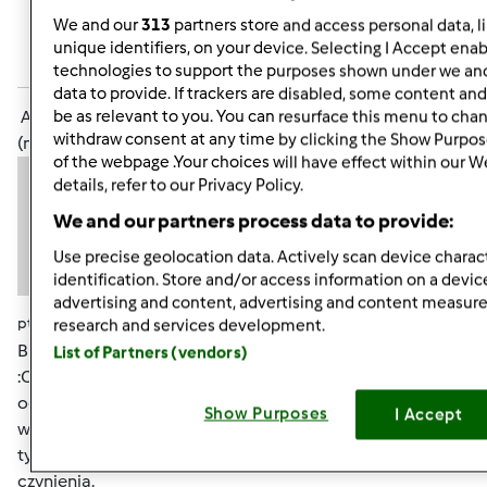
We and our
313
partners store and access personal data, l
Zaloguj
lub
zarejestruj się
aby dodawać
unique identifiers, on your device. Selecting I Accept enab
komentarze
technologies to support the purposes shown under we and
data to provide. If trackers are disabled, some content an
Anonim
be as relevant to you. You can resurface this menu to cha
withdraw consent at any time by clicking the Show Purpos
(niezweryfikowany)
of the webpage .Your choices will have effect within our W
details, refer to our Privacy Policy.
We and our partners process data to provide:
Use precise geolocation data. Actively scan device charact
identification. Store and/or access information on a devic
advertising and content, advertising and content measu
pt., 05/31/2013 - 21:33
#5
research and services development.
Biedna Ty Gabrysiu z tymi drenazami
Bolesne :O :O
List of Partners (vendors)
:O No, ale jak trzeba, to trzeba. Ile masz spotkan ? Musisz
odpoczywac w tym czasie, tzn. malo chodzic? Czy
Show Purposes
I Accept
wszystko mozesz robic normalnie ? Nie jestem zbytnio w
tym obeznana, bo nigdy nie mialam osobiscie do
czynienia.