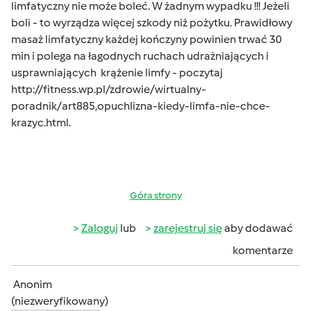
limfatyczny nie może boleć. W żadnym wypadku !!! Jeżeli
boli - to wyrządza więcej szkody niż pożytku. Prawidłowy
masaż limfatyczny każdej kończyny powinien trwać 30
min i polega na łagodnych ruchach udrażniających i
usprawniających krążenie limfy - poczytaj
http://fitness.wp.pl/zdrowie/wirtualny-
poradnik/art885,opuchlizna-kiedy-limfa-nie-chce-
krazyc.html
.
Góra strony
Zaloguj
lub
zarejestruj się
aby dodawać
komentarze
Anonim
(niezweryfikowany)