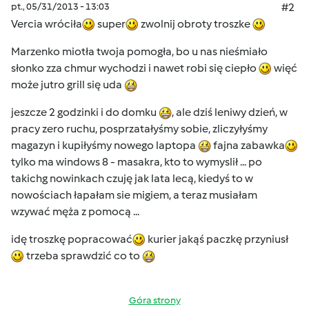
pt., 05/31/2013 - 13:03
#2
Vercia wróciła
super
zwolnij obroty troszke
Marzenko miotła twoja pomogła, bo u nas nieśmiało
słonko zza chmur wychodzi i nawet robi się ciepło
więć
może jutro grill się uda
jeszcze 2 godzinki i do domku
, ale dziś leniwy dzień, w
pracy zero ruchu, posprzatałyśmy sobie, zliczyłyśmy
magazyn i kupiłyśmy nowego laptopa
fajna zabawka
tylko ma windows 8 - masakra, kto to wymyslił ... po
takichg nowinkach czuję jak lata lecą, kiedyś to w
nowościach łapałam sie migiem, a teraz musiałam
wzywać męża z pomocą ...
idę troszkę popracować
kurier jakąś paczkę przyniusł
trzeba sprawdzić co to
Góra strony