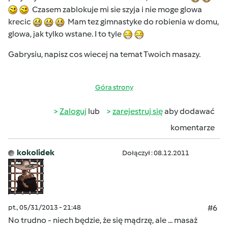
Czasem zablokuje mi sie szyja i nie moge glowa
krecic
Mam tez gimnastyke do robienia w domu,
glowa, jak tylko wstane. I to tyle
Gabrysiu, napisz cos wiecej na temat Twoich masazy.
Góra strony
Zaloguj
lub
zarejestruj się
aby dodawać
komentarze
kokolidek
Dołączył : 08.12.2011
pt., 05/31/2013 - 21:48
#6
No trudno - niech będzie, że się mądrzę, ale ... masaż