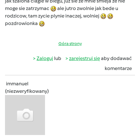
jak szalona ciagle w biegu, juz sie ze mnie smieja ze nie
moge sie zatrzymac
ale jutro zwolnie jak bede u
rodzicow, tam zycie plynie inaczej, wolniej
pozdrowionka
Góra strony
Zaloguj
lub
zarejestruj się
aby dodawać
komentarze
immanuel
(niezweryfikowany)