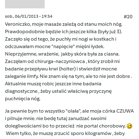
sob., 06/01/2013 - 19:34
#20
Veroniczko, moje masaże zależą od stanu moich nóg.
Prawdopodobnie będzie ich jeszcze kilka (były już 3).
Zaczęło się od tego, że puchły mi nogi w kostkach i
odczuwałam mocne "napięcie" mięśni łydek.
Nieprzyjemne, wrażenie, jakby skóra była za ciasna.
Zaczęłam od chirurga-naczyniowca , który zrobił mi
badanie przepływu krwi (holter) i stwierdził mocne
zaleganie limfy. Nie znam się na tym, ale to nie jest dobre .
Aktualnie muszę robic jeszcze inne badania
diagnostyczne , żeby ustalić właściwą przyczynę
puchnięcia nóg.
Ja pewnie bym to wszystko "olała", ale moja córka CZUWA
i pilnuje mnie. nie bedę tutaj zanudzać swoimi
dolegliwościami bo to przecież nie portal chorobowy.
Wiem tylko, że muszę zrzucić sporo kilogramów , żeby