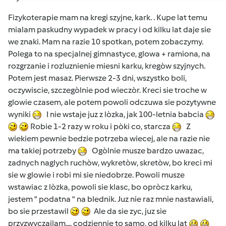
Fizykoterapie mam na kregi szyjne, kark. . Kupe lat temu
mialam paskudny wypadek w pracy i od kilku lat daje sie
we znaki. Mam na razie 10 spotkan, potem zobaczymy.
Polega to na specjalnej gimnastyce, glowa + ramiona, na
rozgrzanie i rozluznienie miesni karku, kregòw szyjnych.
Potem jest masaz. Pierwsze 2-3 dni, wszystko boli,
oczywiscie, szczegòlnie pod wieczòr. Kreci sie troche w
glowie czasem, ale potem powoli odczuwa sie pozytywne
wyniki
I nie wstaje juz z lòzka, jak 100-letnia babcia
Robie 1-2 razy w roku i pòki co, starcza
Z
wiekiem pewnie bedzie potrzeba wiecej, ale na razie nie
ma takiej potrzeby
Ogòlnie musze bardzo uwazac,
zadnych naglych ruchòw, wykretòw, skretòw, bo kreci mi
sie w glowie i robi mi sie niedobrze. Powoli musze
wstawiac z lòzka, powoli sie klasc, bo opròcz karku,
jestem " podatna " na blednik. Juz nie raz mnie nastawiali,
bo sie przestawil
Ale da sie zyc, juz sie
przyzwyczailam.... codziennie to samo, od kilku lat