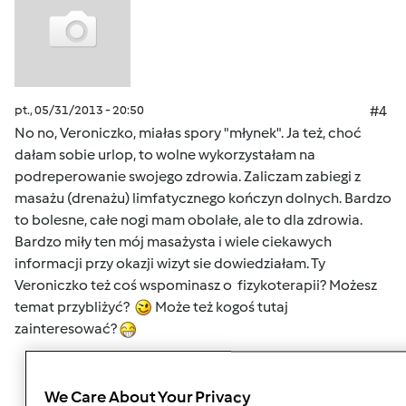
pt., 05/31/2013 - 20:50
#4
No no, Veroniczko, miałas spory "młynek". Ja też, choć
dałam sobie urlop, to wolne wykorzystałam na
podreperowanie swojego zdrowia. Zaliczam zabiegi z
masażu (drenażu) limfatycznego kończyn dolnych. Bardzo
to bolesne, całe nogi mam obolałe, ale to dla zdrowia.
Bardzo miły ten mój masażysta i wiele ciekawych
informacji przy okazji wizyt sie dowiedziałam. Ty
Veroniczko też coś wspominasz o fizykoterapii? Możesz
temat przybliżyć?
Może też kogoś tutaj
zainteresować?
Góra strony
We Care About Your Privacy