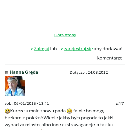
Góra strony
Zaloguj
lub
zarejestruj się
aby dodawać
komentarze
Hanna Gręda
Dołączył : 24.08.2012
sob., 06/01/2013 - 13:41
#17
Kurcze u mnie znowu pada
fajnie bo mogę
bezkarnie poleżeć.Wiecie jakby była pogoda to jakiś
wypad za miasto ,albo inne ekstrawagancje ,a tak luz -