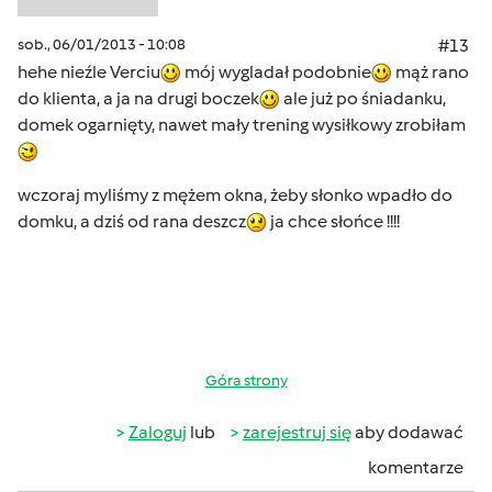
sob., 06/01/2013 - 10:08
#13
hehe nieźle Verciu
mój wygladał podobnie
mąż rano
do klienta, a ja na drugi boczek
ale już po śniadanku,
domek ogarnięty, nawet mały trening wysiłkowy zrobiłam
wczoraj myliśmy z mężem okna, żeby słonko wpadło do
domku, a dziś od rana deszcz
ja chce słońce !!!!
Góra strony
Zaloguj
lub
zarejestruj się
aby dodawać
komentarze