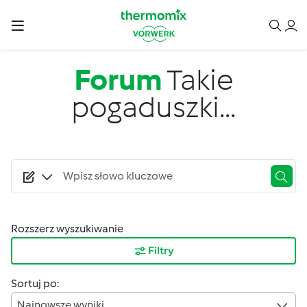
Przejdź do treści
Forum
Takie
pogaduszki...
Rozszerz wyszukiwanie
Filtry
Sortuj po:
Najnowsze wyniki