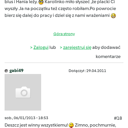
blus i Hania leży.
Karolinko miło słyszeć ,że placki Ci
wyszły .Ja na początku też często robiłam.Po powrocie
bierz się dalej do pracy i dziel się z nami wrażeniami
Góra strony
Zaloguj
lub
zarejestruj się
aby dodawać
komentarze
gabi49
Dołączył : 29.04.2011
sob., 06/01/2013 - 18:53
#18
Deszcz jest winny wszystkiemu!
Zimno, pochmurnie,