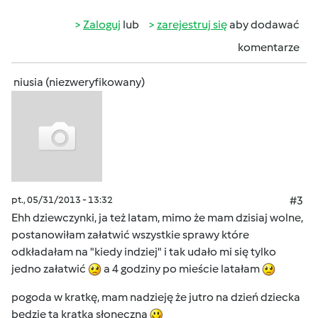
Zaloguj
lub
zarejestruj się
aby dodawać
komentarze
niusia (niezweryfikowany)
pt., 05/31/2013 - 13:32
#3
Ehh dziewczynki, ja też latam, mimo że mam dzisiaj wolne,
postanowiłam załatwić wszystkie sprawy które
odkładałam na "kiedy indziej" i tak udało mi się tylko
jedno załatwić
a 4 godziny po mieście latałam
pogoda w kratkę, mam nadzieję że jutro na dzień dziecka
będzie ta kratka słoneczna