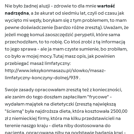
Nie było żadnej aluzji - zdrowie to dla mnie
wartość
nadrzędna
, a że akurat od siedmiu lat, czyli od czasu jak
wycięto mi węzły, borykam się z tym problemem, to mam
pewne doświadczenie (bardzo różne zresztą). Uważam, że
jeżeli mogę komuś zaoszczędzić perypetii, które sama
przechodziłam, to to robię. Co ktoś zrobi z tą informacją
to jego sprawa - ale ja mam czyste sumienie, bo zrobiłam,
co było w mojej mocy. Tutaj masz opis, jak powinien
przebiegać masaż limfatyczny:
http://www.leksykonmasazu.pl/slowko/masaz-
limfatyczny-konczyny-dolnej/939
.
Swoje zasady opracowałam zresztą też z konieczności,
ale zanim do tego doszłam zapłaciłam "frycowe" -
wydałam majątek na dietetyczki (zresztą największą
"ściemą" była najdroższa dieta, która kosztowała 2500,00
zł z niemieckiej firmy, która ma kilku przedstawicieli na
terenie naszgo kraju - dieta niby dostosowana do
pacjenta, opracowana niby na podstawie badania krwi -